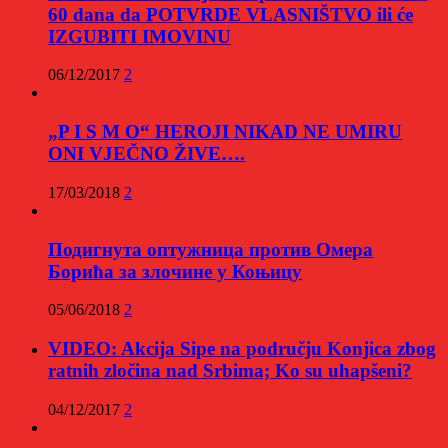
60 dana da POTVRDE VLASNIŠTVO ili će
IZGUBITI IMOVINU
06/12/2017
2
„P I S M O“ HEROJI NIKAD NE UMIRU
ONI VJEČNO ŽIVE….
17/03/2018
2
Подигнута оптужница против Омера
Борића за злочине у Коњицу
05/06/2018
2
VIDEO: Akcija Sipe na području Konjica zbog
ratnih zločina nad Srbima; Ko su uhapšeni?
04/12/2017
2