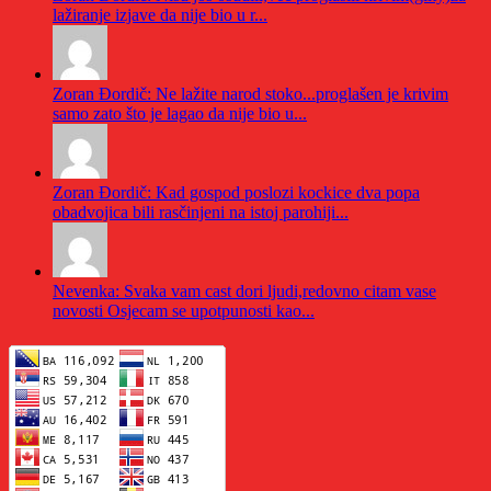
lažiranje izjave da nije bio u r...
Zoran Đordič: Ne lažite narod stoko...proglašen je krivim
samo zato što je lagao da nije bio u...
Zoran Đordič: Kad gospod poslozi kockice dva popa
obadvojica bili rasčinjeni na istoj parohiji...
Nevenka: Svaka vam cast dori ljudi,redovno citam vase
novosti Osjecam se upotpunosti kao...