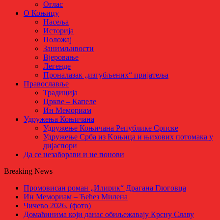
Оглас
О Коњицу
Насеља
Историја
Положај
Занимљивости
Вјеровање
Легенде
Проналазак „изгубљених“ пријатеља
Православље
Традиција
Цркве – Капеле
Ин Мемориам
Удружења Коњичана
Удружење Коњичана Републике Српске
Удружење Срба из Kоњица и њихових потомака у
дијаспори
Да се незаборави и не понови
Breaking News
Промовисан роман „Илирик“ Драгана Глоговца
Ин Мемориам – Ћећез Милена
Чичево 2026. (фото)
Домаћинима који данас обиљежавају Крсну Славу