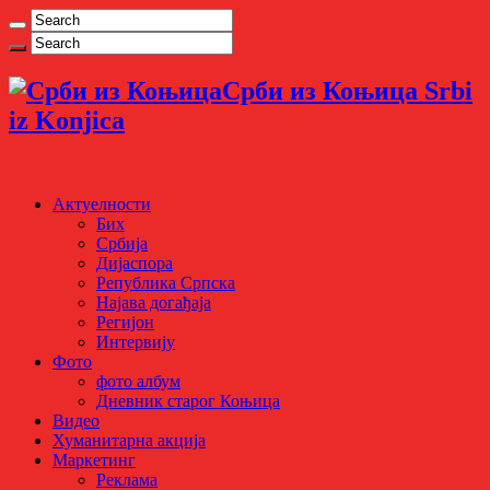
Срби из Коњица Srbi
iz Konjica
Актуелности
Бих
Србија
Дијаспора
Република Српска
Најава догађаја
Регијон
Интервију
Фото
фото албум
Дневник старог Коњица
Видео
Хуманитарна акција
Маркетинг
Реклама