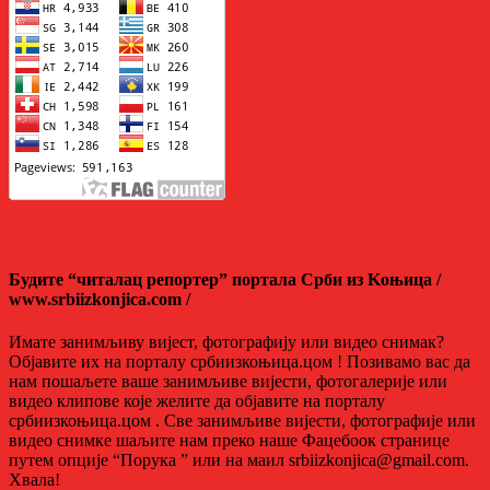
Будите “читалац репортер” портала Срби из Kоњица /
www.srbiizkonjica.com /
Имате занимљиву вијест, фотографију или видео снимак?
Објавите их на порталу србиизкоњица.цом ! Позивамо вас да
нам пошаљете ваше занимљиве вијести, фотогалерије или
видео клипове које желите да објавите на порталу
србиизкоњица.цом . Све занимљиве вијести, фотографије или
видео снимке шаљите нам преко наше Фацебоок странице
путем опције “Порука ” или на маил srbiizkonjica@gmail.com.
Хвала!