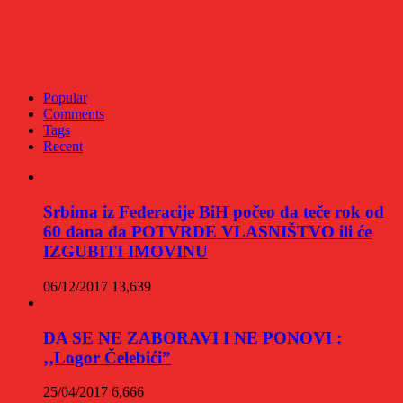
Popular
Comments
Tags
Recent
Srbima iz Federacije BiH počeo da teče rok od
60 dana da POTVRDE VLASNIŠTVO ili će
IZGUBITI IMOVINU
06/12/2017
13,639
DA SE NE ZABORAVI I NE PONOVI :
‚‚Logor Čelebići”
25/04/2017
6,666