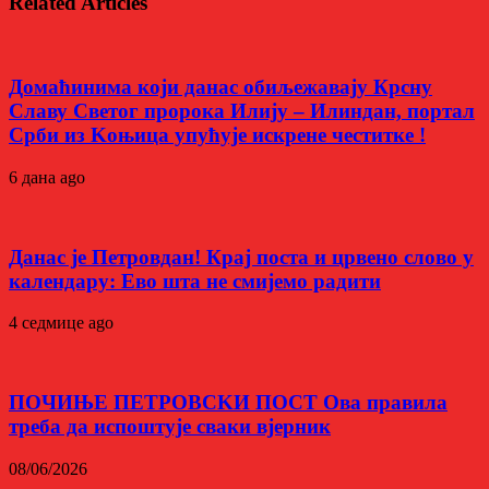
Related Articles
Домаћинима који данас обиљежавају Крсну
Славу Светог пророка Илију – Илиндан, портал
Срби из Kоњица упућује искрене честитке !
6 дана ago
Данас је Петровдан! Крај поста и црвено слово у
календару: Ево шта не смијемо радити
4 седмице ago
ПОЧИЊЕ ПЕТРОВСKИ ПОСТ Ова правила
треба да испоштује сваки вјерник
08/06/2026