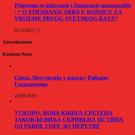
Priprema se izdavanje i štampanje monografije
: “ O STRADANjU SRBA U KONjICU ZA
VRIJEME PRVOG SVETSKOG RATA“
01/11/2017
2
Advertisement
Random Posts
Света Литутргија у насељу Рибари-
Главатичево
23/09/2019
УСКОРО, НОВА КЊИГА СРЕТЕНА
ЈАКОВЉЕВИЋА СКРИВЕНА ИСТИНА
ОД РАВНЕ ГОРЕ ДО НЕРЕТВЕ