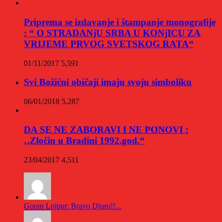
Priprema se izdavanje i štampanje monografije
: “ O STRADANjU SRBA U KONjICU ZA
VRIJEME PRVOG SVETSKOG RATA“
01/11/2017
5,591
Svi Božićni običaji imaju svoju simboliku
06/01/2018
5,287
DA SE NE ZABORAVI I NE PONOVI :
‚‚Zločin u Bradini 1992.god.“
23/04/2017
4,511
Goran Lojpur: Bravo Djuro!!...