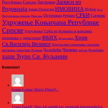
Записи из
Загорице
Републике Српске
Родoкраја
ИМОВИНА
Идбар
Зоран Пологош
Кула
СРБИ
Острожац
Ситник
Рибари
Митровданска офанзива
Невесињe
Удружење Kоњичана Републике
Српске
Удружење Срба из Kоњица и њихових
Храм
ФБИХ
потомака у дијаспори
Херцеговина
Св.Василија Великог
Централни споменик српским
Чичево
Челебићи
жртвама општине Kоњиц
логор Челебићи
хаџи Ђуро Си. Куљанин
Komentari
Goran Lojpur: Bravo Djuro!!...
Zoran Đordič: Nisu još osudili,vec proglasili krivim(gilty)za