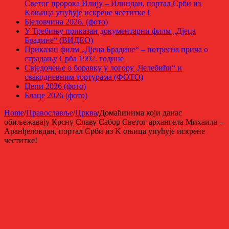
Светог пророка Илију – Илиндан, портал Срби из
Kоњица упућује искрене честитке !
Бјеловчина 2026. (фото)
У Требињу приказан документарни филм „Дјеца
Брадине“ (ВИДЕО)
Приказан филм „Дјеца Брадине“ – потресна прича о
страдању Срба 1992. године
Свједочење о боравку у логору „Челебићи“ и
свакодневним тортурама (ФОТО)
Џепи 2026 (фото)
Блаце 2026 (фото)
Home
/
Православље
/
Црква
/
Домаћинима који данас
обиљежавају Крсну Славу Сабор Светог архангела Михаила –
Аранђеловдан, портал Срби из K оњица упућује искрене
честитке!