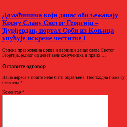
Домаћинима који данас обиљежавају
Крсну Славу Светог Георгија –
Ђурђевдан, портал Срби из Kоњица
упућује искрене честитке !
Српска православна црква и верници данас славe Светог
Георгија, једног од девет великомученика и првих …
Оставите одговор
Ваша адреса е-поште неће бити објављена.
Неопходна поља су
означена
*
Коментар
*