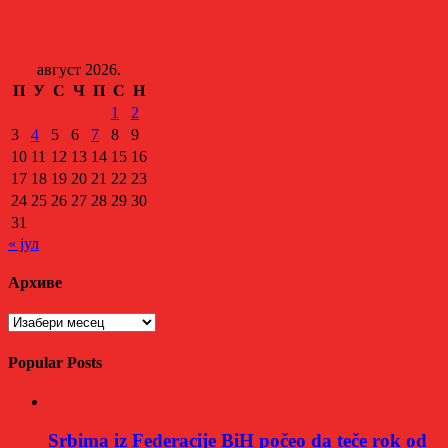
август 2026.
П
У
С
Ч
П
С
Н
1
2
3
4
5
6
7
8
9
10
11
12
13
14
15
16
17
18
19
20
21
22
23
24
25
26
27
28
29
30
31
« јул
Архиве
Архиве
Popular Posts
Srbima iz Federacije BiH počeo da teče rok od