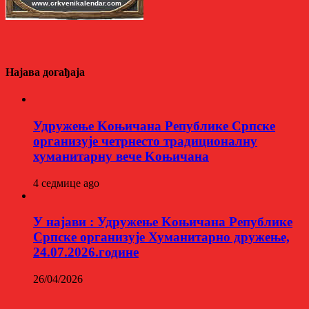
Најава догађаја
Удружење Kоњичана Републике Српске
организује четрнесто традиционалну
хуманитарну вече Kоњичана
4 седмице ago
У најави : Удружење Kоњичана Републике
Српске организује Хуманитарно дружење,
24.07.2026.године
26/04/2026