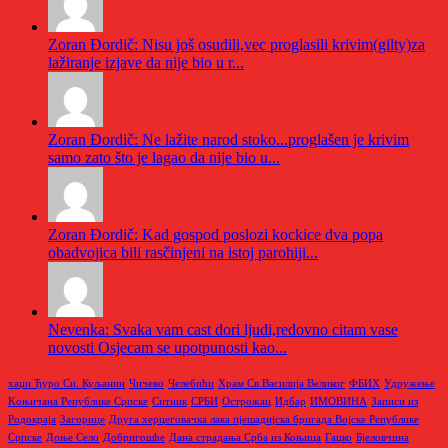
Zoran Đordič: Nisu još osudili,vec proglasili krivim(gilty)za
lažiranje izjave da nije bio u r...
Zoran Đordič: Ne lažite narod stoko...proglašen je krivim
samo zato što je lagao da nije bio u...
Zoran Đordič: Kad gospod poslozi kockice dva popa
obadvojica bili rasčinjeni na istoj parohiji...
Nevenka: Svaka vam cast dori ljudi,redovno citam vase
novosti Osjecam se upotpunosti kao...
хаџи Ђуро Си. Куљанин
Чичево
Челебићи
Храм Св.Василија Великог
ФБИХ
Удружење
Kоњичана Републике Српске
Ситник
СРБИ
Острожац
Идбар
ИМОВИНА
Записи из
Родoкраја
Загорице
Друга херцеговачка лака пјешадијска бригада Војске Републике
Српске
Доње Село
Добригошће
Дана страдања Срба из Коњица
Гацко
Бјеловчина