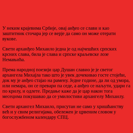
У неким крајевима Србије, овај анђео се слави и као
заштитник сточара јер се верје да само он може отерати
вукове.
Свети арханђео Михаило једна је од најчешћих српских
крсних слава, била је слава и српске краљевске лозе
Немањића.
Према народној поезији цар Душан славио је је светог
архангела Михајла тако што је увек дочекивао госте стојећи,
док му је анђео стајао на рамену. Једне године, да ли од умора,
или немара, он се превари па седе, а анђео се наљути, удари га
по крилу, и одлете. Предање каже да је цар након тога
месецима покушавао да се умилостиви архангелу Михаилу.
Свети архангел Михаило, присутан не само у хришћанству
већ и у свим религијама, обележен је црвеним словом у
богослужбеном календару СПЦ.