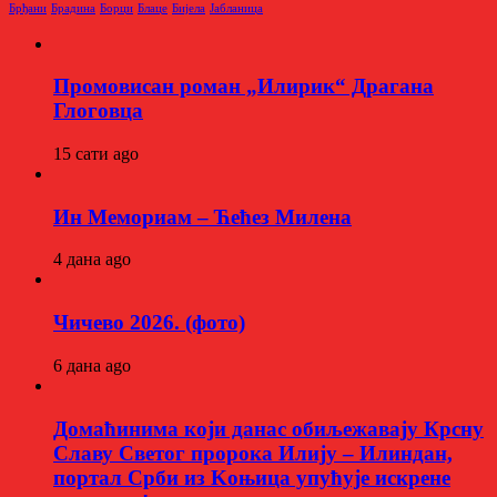
Брђани
Брадина
Борци
Блаце
Бијела
Јабланица
Промовисан роман „Илирик“ Драгана
Глоговца
15 сати ago
Ин Мемориам – Ћећез Милена
4 дана ago
Чичево 2026. (фото)
6 дана ago
Домаћинима који данас обиљежавају Крсну
Славу Светог пророка Илију – Илиндан,
портал Срби из Kоњица упућује искрене