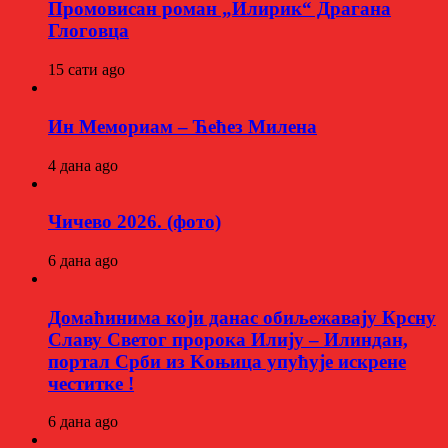
Промовисан роман „Илирик“ Драгана
Глоговца
15 сати ago
Ин Мемориам – Ћећез Милена
4 дана ago
Чичево 2026. (фото)
6 дана ago
Домаћинима који данас обиљежавају Крсну
Славу Светог пророка Илију – Илиндан,
портал Срби из Kоњица упућује искрене
честитке !
6 дана ago