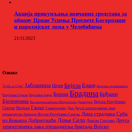
Aкција прикупљања новчаних средстава за
обнову Цркве Успења Пресвете Богородице
и парохијског дома у Челебићима
21/11/2023
Ознаке
Бијела
Јабланица
Блаце
Џепи
"Срби за Србе"
Борачкa организацијa
Брадина
Брђани
Борци
Републике Српске
Борачком језеро
Бјеловчина
Војска Републике
Високопреосвећени Митрополит Димитрије
Гацко
Српске
Врдоље
Главатичево
Дан Друге херцеговачке лаке
Дана страдања Срба
пјешадијске бригаде Војске Републике Српске
Доње Село
из Коњица
Добригошће
Друга
Драган Глоговц
херцеговачка лака пјешадијска бригада Војске