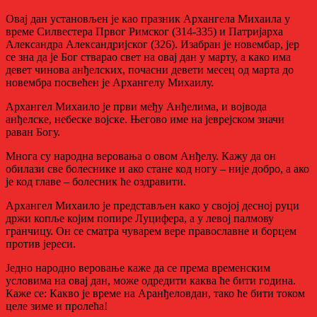
Овај дан установљен је као празник Архангела Михаила у
време Силвестера Првог Римског (314-335) и Патријарха
Александра Александријског (326). Изабран је новембар, јер
се зна да је Бог стварао свет на овај дан у марту, а како има
девет чинова анђелских, почасни девети месец од марта до
новембра посвећен је Архангелу Михаилу.
Архангел Михаило је први међу Анђелима, и војвода
анђелске, небеске војске. Његово име на јеврејском значи
раван Богу.
Многа су народна веровања ο овом Анђелу. Кажу да он
обилази све болеснике и ако стане код ногу – није добро, а ако
је код главе – болесник ће оздравити.
Архангел Михаило је представљен како у својој десној руци
држи копље којим попире Луцифера, а у левој палмову
гранчицу. Он се сматра чуварем вере православне и борцем
против јереси.
Једно народно веровање каже да се према временским
условима на овај дан, може одредити каква ће бити година.
Каже се: Какво је време на Аранђеловдан, тако ће бити током
целе зиме и пролећа!