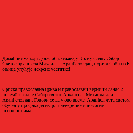
Домаћинима који данас обиљежавају Крсну Славу Сабор
Светог архангела Михаила – Аранђеловдан, портал Срби из K
оњица упућује искрене честитке!
Српска православна црква и православни верници данас 21.
новембра славе Сабор светог Архангела Михаила или
Аранђеловдан. Говори се да у ово време, Аранђел лута светом
обучен у просјака да изгрди невернике и помогне
невољницима.