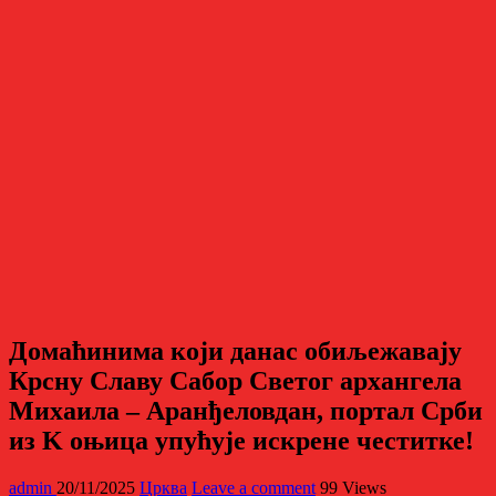
Домаћинима који данас обиљежавају
Крсну Славу Сабор Светог архангела
Михаила – Аранђеловдан, портал Срби
из K оњица упућује искрене честитке!
admin
20/11/2025
Црква
Leave a comment
99 Views