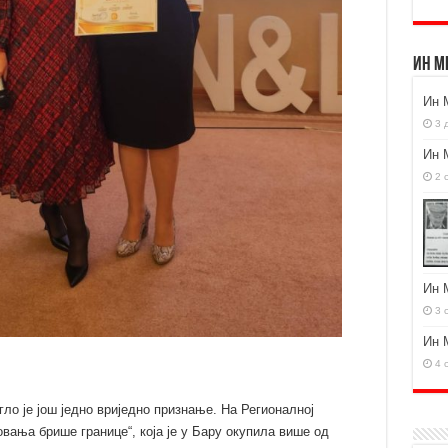
Ин М
Ин 
3 
Ин 
2 
Ин 
3 
Ин 
4 
ло је још једно вриједно признање. На Регионалној
овања брише границе“, која је у Бару окупила више од