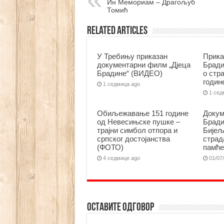
Ин Мемориам – Драгољуб
Томић
Related Articles
У Требињу приказан
Прика
документарни филм „Дјеца
Бради
Брадине“ (ВИДЕО)
о стр
годин
1 седмица ago
1 сед
Обиљежавање 151 године
Докум
од Невесињске пушке –
Бради
трајни симбол отпора и
Бијељ
српског достојанства
страд
(ФОТО)
памћ
4 седмице ago
01/07
Оставите одговор