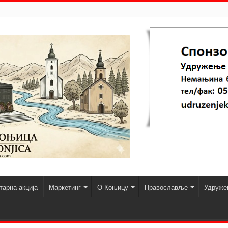
арна акција
Маркетинг
О Коњицу
Православље
Удруже