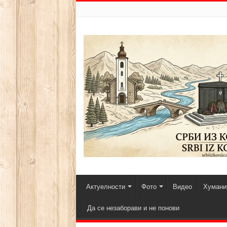
Актуелности
Фото
Видео
Хуманит
Да се незаборави и не понови