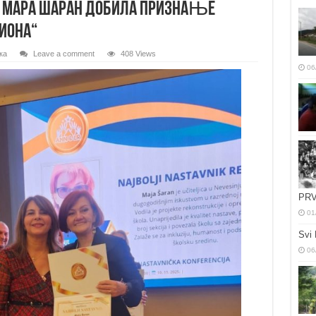
МАРА ШАРАН ДОБИЛА ПРИЗНАЊЕ
ИОНА“
ка
Leave a comment
408 Views
06
PRV
01
Svi 
06