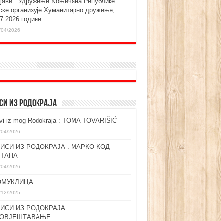
ајави : Удружење Kоњичана Републике
ске организује Хуманитарно дружење,
07.2026.године
/04/2026
СИ ИЗ РОДОКРАЈА
ovi iz mog Rodokraja : TOMA TOVARIŠIĆ
/04/2026
ИСИ ИЗ РОДОКРАЈА : МАРКО КОД
ЛТАНА
/04/2026
ОМУКЛИЦА
/12/2025
ИСИ ИЗ РОДОКРАЈА :
ГОВЈЕШТАВАЊЕ