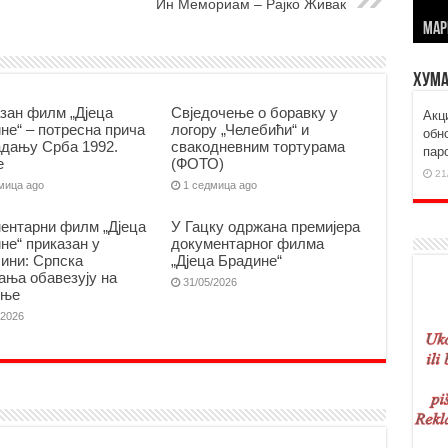
Ин Мемориам – Рајко Живак
МАР
Хума
зан филм „Дјеца
Свједочење о боравку у
Aкц
не“ – потресна прича
логору „Челебићи“ и
обн
адању Срба 1992.
свакодневним тортурама
пар
е
(ФОТО)
21
мица ago
1 седмица ago
ентарни филм „Дјеца
У Гацку одржана премијера
не“ приказан у
документарног филма
ини: Српска
„Дјеца Брадине“
ања обавезују на
31/05/2026
ење
/2026