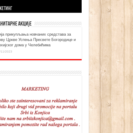
KЕТИНГ
нитарне акције
ија прикупљања новчаних средстава за
ову Цркве Успења Пресвете Богородице и
охијског дома у Челебићима
/11/2023