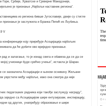
е Горе, Србије, Хрватске и Сјеверне Македоније,
јељено је признање „Најбољи наставник региона“.
ставницима из региона бивше Југославије, двије су стигле
н признање је заслужила и Бранка Пепић из Љубиња.
а конференцији коју приређује Асоцијација најбољих
чекивала да ће добити ово вриједно признање.
 рад и залагање, то је изнад свега и обавеза да се да се
мојој учионици буде срећно учење“, истакла је Шаран.
е се захвалила Асоцијацији и њеном оснивачу Жељани
Наја
ем уврстили међу најбоље, иако она сматра да није
Удр
орг
них педагошких радника који такође заслужују награду“,
хум
да заједно са Асоцијацијом шире ентузијазам, инспирацију,
4 
 једни од других, унапређују образовање и шире