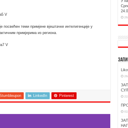
У н
Срп
24.
26
е посвећен теми примјене вјештачке интелигенције у
актичним примјерима из региона.
ЗАПИ
Lik
26
ЗАП
СУ
Stumbleupon
LinkedIn
Pinterest
22
ПР
02
ЗАП
НА