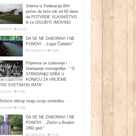
Srbima iz Federacije BiH
počeo da teče rok od 60 dana
da POTVRDE VLASNIŠTVO
ili će IZGUBITI IMOVINU
/12/2017
13,637
DA SE NE ZABORAVI I NE
PONOVI : ‚‚Logor Čelebići”
25/04/2017
6,665
Priprema se izdavanje i
štampanje monografije : “ O
STRADANjU SRBA U
KONjICU ZA VRIJEME
OG SVETSKOG RATA“
/11/2017
5,590
Božićni običaji imaju svoju simboliku
/01/2018
5,286
DA SE NE ZABORAVI I NE
PONOVI : ‚‚Zločin u Bradini
1992.god.“
23/04/2017
4,510