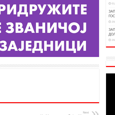
01
ЗАП
ГО
29
ЗАП
ДО
28
Next