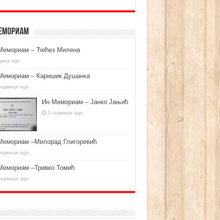
емориам
Мемориам – Ћећез Милена
дана ago
Мемориам – Каришик Душанка
седмице ago
Ин Мемориам – Јанко Јањић
3 седмице ago
Мемориам –Милорад Глигоревић
седмице ago
Мемориам –Тривко Томић
седмице ago