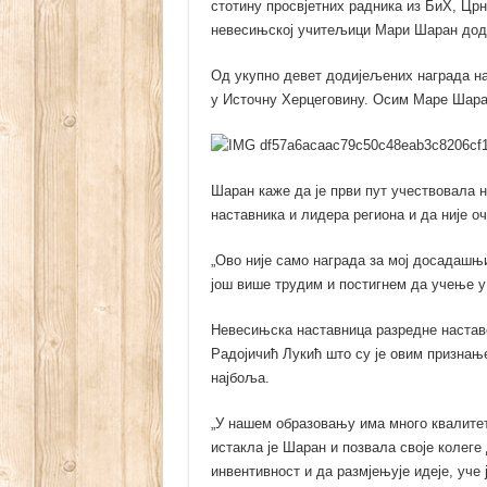
стотину просвјетних радника из БиХ, Црн
невесињској учитељици Мари Шаран доди
Од укупно девет додијељених награда на
у Источну Херцеговину. Осим Маре Шара
Шаран каже да је први пут учествовала н
наставника и лидера региона и да није о
„Ово није само награда за мој досадашњи
још више трудим и постигнем да учење у 
Невесињска наставница разредне настав
Радојичић Лукић што су је овим признањ
најбоља.
„У нашем образовању има много квалитет
истакла је Шаран и позвала своје колеге 
инвентивност и да размјењује идеје, уче