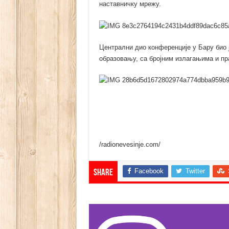
наставничку мрежу.
Централни дио конференције у Бару био ј
образовању, са бројним излагањима и пр
/radionevesinje.com/
Facebook
Twitter
Share