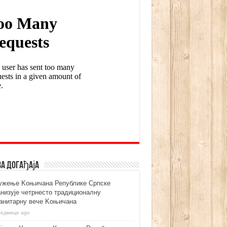
ва догађаја
ужење Kоњичана Републике Српске
анизује четрнесто традиционалну
анитарну вече Kоњичана
седмице ago