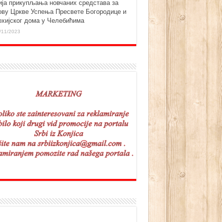
ија прикупљања новчаних средстава за
ову Цркве Успења Пресвете Богородице и
охијског дома у Челебићима
/11/2023