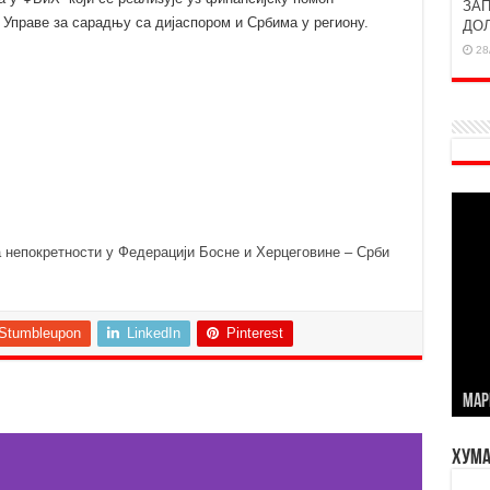
ЗАП
Управе за сарадњу са дијаспором и Србима у региону.
ДО
28
а непокретности у Федерацији Босне и Херцеговине – Срби
Stumbleupon
LinkedIn
Pinterest
МАР
Хума