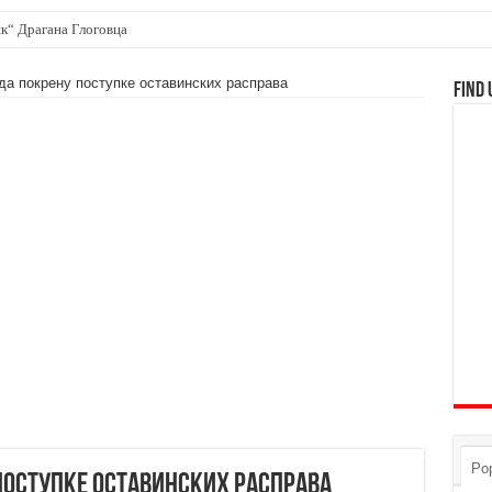
лена
да покрену поступке оставинских расправа
Find 
Pop
поступке оставинских расправа