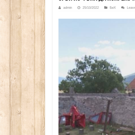
admin
25/10/2022
БиХ
Leav