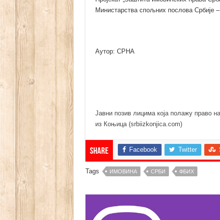
Министарства спољних послова Србије – 
Аутор: СРНА
Јавни позив лицима која полажу право н
из Коњица (srbiizkonjica.com)
Facebook
Twitter
Share
Tags
ИМОВИНА
СРБИ
ФБИХ