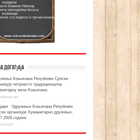
ва догађаја
ужење Kоњичана Републике Српске
анизује четрнесто традиционалну
анитарну вече Kоњичана
седмице ago
ајави : Удружење Kоњичана Републике
ске организује Хуманитарно дружење,
07.2026.године
/04/2026