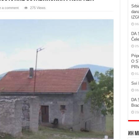
Srbi
e a comment
275 Views
dan
IZG
06
DA 
Čele
25
Prip
O S
PRV
01
Svi 
06
DA 
Brad
23
Ин М