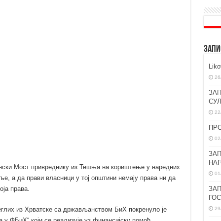
ЗАПИ
Lik
26
ЗАП
СУ
22
ПР
02
ЗАП
НА
Сански Мост привреднику из Тешња на кориштење у наредних
01
ље, а да прави власници у тој општини немају права ни да
ЗАП
оја права.
ГО
29
еглих из Хрватске са држављанством БиХ покренуло је
 у ФБиХ“ који се реализује уз финансијску помоћ