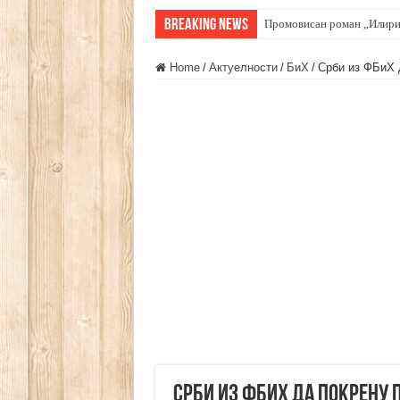
Breaking News
Ин Мемориам – Ћећез Ми
Home
/
Актуелности
/
БиХ
/
Срби из ФБиХ 
Срби из ФБиХ да покрену 