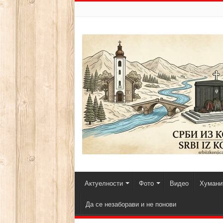
Актуелности
Фото
Видео
Хуманит
Да се незаборави и не понови