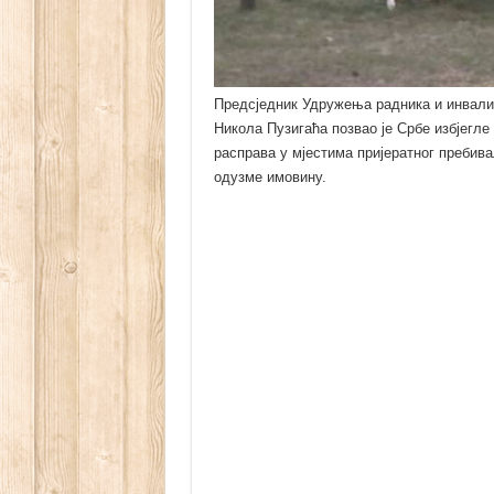
Предсједник Удружења радника и инвали
Никола Пузигаћа позвао је Србе избјегле
расправа у мјестима пријератног пребив
одузме имовину.