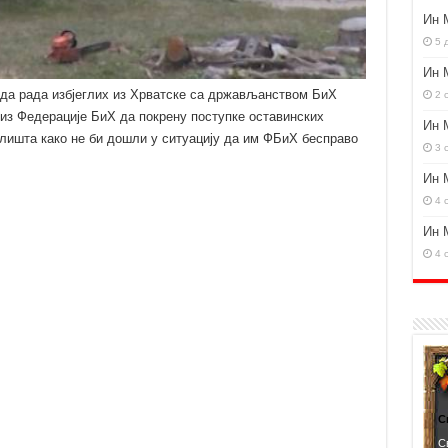
Ин 
5 
Ин 
да рада избјеглих из Хрватске са држављанством БиХ
2 
 из Федерације БиХ да покрену поступке оставинских
Ин 
алишта како не би дошли у ситуацију да им ФБиХ бесправо
3 
Ин 
4 
Ин 
4 