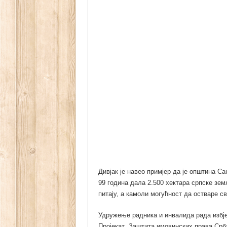
Дивјак је навео примјер да је општина 
99 година дала 2.500 хектара српске зем
питају, а камоли могућност да остваре св
Удружење радника и инвалида рада избј
Пројекат „Заштита имовинских права Срба