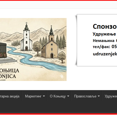
арна акција
Маркетинг
О Коњицу
Православље
Удруже