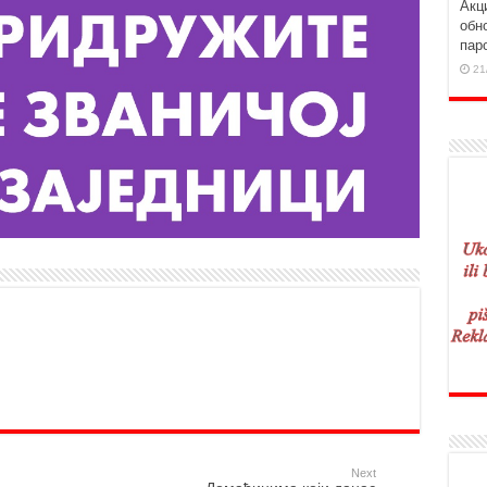
Aкц
обн
пар
21
Next