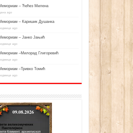
Мемориам – Ћећез Милена
дана ago
Мемориам – Каришик Душанка
седмице ago
Мемориам – Јанко Јањић
седмице ago
Мемориам –Милорад Глигоревић
седмице ago
Мемориам –Тривко Томић
седмице ago