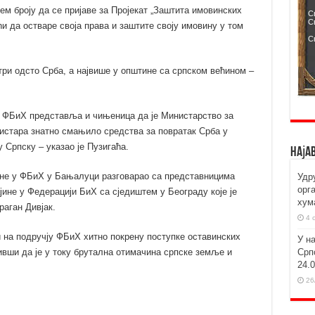
ем броју да се пријаве за Пројекат „Заштита имовинских
ћи да остваре своја права и заштите своју имовину у том
три одсто Срба, а највише у општине са српском већином –
у ФБиХ представља и чињеница да је Министарство за
нистара знатно смањило средства за повратак Срба у
Српску – указао је Пузигаћа.
Наја
вине у ФБиХ у Бањалуци разговарао са представницима
Удр
орг
ине у Федерацији БиХ са сједиштем у Београду које је
хум
аган Дивјак.
4 
и на подручју ФБиХ хитно покрену поступке оставинских
У н
Срп
вши да је у току брутална отимачина српске земље и
24.
26