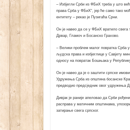
– Избјегли Срби из ФБиХ треба у што већ
права Срба у ФБиХ“, јер ће само тако мо
ентитету – рекао је Пузигаћа Срни.
Он је навео да се у ФБиХ вратило свега 
Дрвар, Гламоч и Босанско Грахово.
– Велики проблем малог повратка Срба 
људска права и избјеглице у Савјету ми
односу на повратак Бошњака у Републику 
Он је навео да је о заштити српске имо
Удружења Срба из општина босанске Крај
предводио предсједник овог удружења Др
Дивјак је раније апеловао да Срби рођен
расправа у матичним општинама, упозори
затирање свега српског.