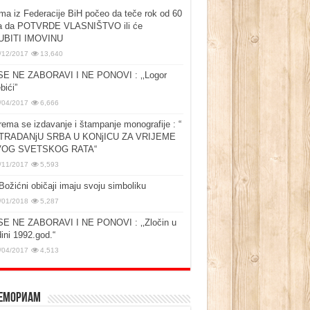
ma iz Federacije BiH počeo da teče rok od 60
a da POTVRDE VLASNIŠTVO ili će
UBITI IMOVINU
/12/2017
13,640
SE NE ZABORAVI I NE PONOVI : ‚‚Logor
bići”
/04/2017
6,666
rema se izdavanje i štampanje monografije : “
TRADANjU SRBA U KONjICU ZA VRIJEME
OG SVETSKOG RATA“
/11/2017
5,593
Božićni običaji imaju svoju simboliku
/01/2018
5,287
SE NE ZABORAVI I NE PONOVI : ‚‚Zločin u
ini 1992.god.“
/04/2017
4,513
емориам