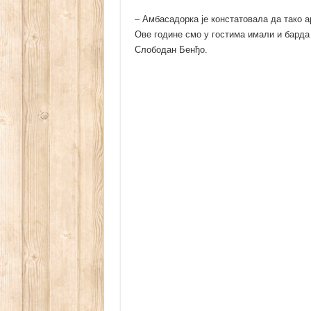
– Амбасадорка је констатовала да тако а
Ове године смо у гостима имали и барда 
Слободан Бенђо.