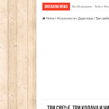
Breaking News
Чичево 2026. (фото)
Home
/
Актуелности
/
Дијаспора
/
Три свећ
Три свеће, три колача и 