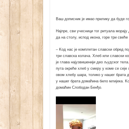
Ваш дописник је имао прилику да буде го
Најпре, сви учесници тог ритуала морају
да на столу, испод икона, горе три свећ
– Kод нас је комплетан славски обред по
три славска колача. Хлеб или славски к
је глава најузвишенији део људског тела.
пута окреће хлеб у смеру у коме се сеје 
овом хлебу шара, толико у нашег брата д
у нашег брата домаћина било млијека. Kо
домаћин Слободан Бенђо.