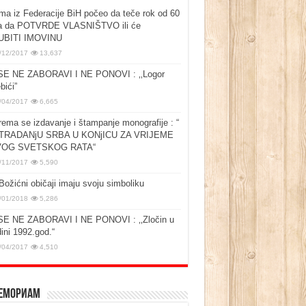
ma iz Federacije BiH počeo da teče rok od 60
a da POTVRDE VLASNIŠTVO ili će
UBITI IMOVINU
/12/2017
13,637
SE NE ZABORAVI I NE PONOVI : ‚‚Logor
bići”
/04/2017
6,665
rema se izdavanje i štampanje monografije : “
TRADANjU SRBA U KONjICU ZA VRIJEME
OG SVETSKOG RATA“
/11/2017
5,590
Božićni običaji imaju svoju simboliku
/01/2018
5,286
SE NE ZABORAVI I NE PONOVI : ‚‚Zločin u
ini 1992.god.“
/04/2017
4,510
емориам