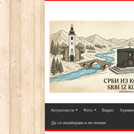
Актуелности
Фото
Видео
Хуманит
Да се незаборави и не понови