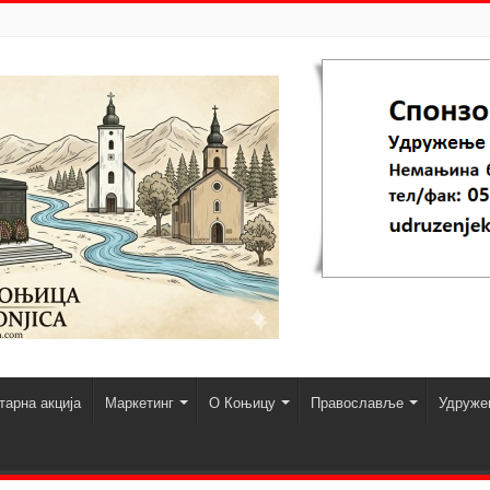
арна акција
Маркетинг
О Коњицу
Православље
Удруже