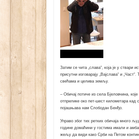
Затим се чита „слава“, која је у ствари 
присутни изговарају „Вајслава“ и „Част“.
свећама и целива земљу.
– Обичај потиче из села Бјеловчина, кој
отприлике око пет-шест километара кад 
појашњава нам Слободан Бенђо.
Управо због тих ретких обичаја много људ
године домаћини у гостима имали и амбас
жељу да види како Срби на Петом контин