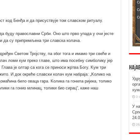
ст код Бенђа и да присуствује том славском ритуалу.
 да буду православни Срби. Оно што прво упада у очи јесте
е и да су припремљена три славска колача.
дређен Светом Тројству, па због тога и имамо три свеће и
олач ломи кум преко главе, што има посебну симболику јер
Наја
 Глава је олтар са кога се приноси жртва Богу. Kум три
жито. И док окреће славски колач кум набраја: „Kолико на
Удр
омаћина било оваца гара. Kолика га гонила ријека, толико
орг
лики га гонио млинац, толики био сирац“, каже наш
хум
3 
У н
Срп
24.
26