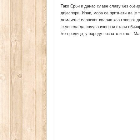
Тако Срби и данас славе славу без обзира
дијаспори. Ипак, мора се признати да је
ломљење славског колача као главног де
је успела да сачува изворни стари обича
Богородице, у народу познато и као – Ма