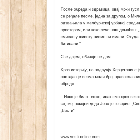
После обреда и здравица, овај мрки гусл
се ређале песме, једна за другом, о Мил
одзвањала у мелбурнској урбаној средини
простором, или како рече наш домаћин: „
смисао у животу нисмо ни имали. Отуда 
битисали.“
Све дајем, обичаје не дам
Kроз историју, на подручју Херцеговине 
опстајао је веома мали број православни
обреде.
– Иако је било тешко, ипак смо кроз век
се, мој покојни деда Јово је говорио: „С
„Вести“.
www.vesti-online.com