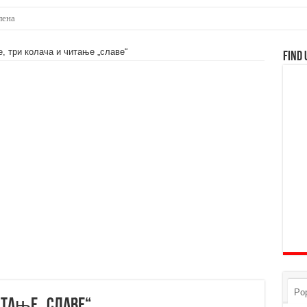
е, три колача и читање „славе“
Find 
Pop
читање „славе“