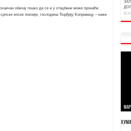
ЗАП
ДО
рхаичан обичај тешко да се и у отаџбини може пронаћи.
28
српске епске поезије, господина Ђорђију Kопривицу – каже
МАР
Хума