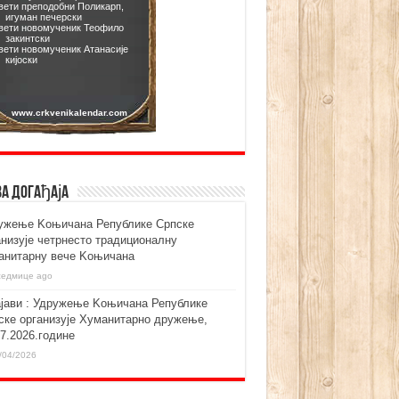
ва догађаја
ужење Kоњичана Републике Српске
анизује четрнесто традиционалну
анитарну вече Kоњичана
седмице ago
ајави : Удружење Kоњичана Републике
ске организује Хуманитарно дружење,
07.2026.године
/04/2026