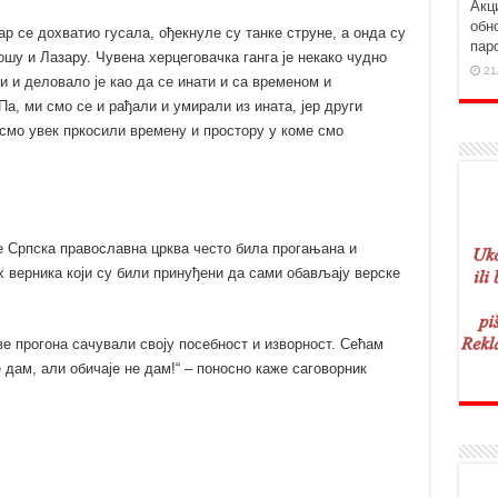
Aкц
обн
ар се дохватио гусала, ођекнуле су танке струне, а онда су
пар
ошу и Лазару. Чувена херцеговачка ганга је некако чудно
21
 и деловало је као да се инати и са временом и
Па, ми смо се и рађали и умирали из ината, јер други
смо увек пркосили времену и простору у коме смо
је Српска православна црква често била прогањана и
х верника који су били принуђени да сами обављају верске
ове прогона сачували своју посебност и изворност. Сећам
ве дам, али обичаје не дам!“ – поносно каже саговорник