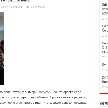
Srbi
Leave a comment
1,214 Views
dan
IZG
06
DA 
Čele
25
Prip
O S
PRV
01
Svi 
06
DA 
Brad
23
то села, стотину обичаја“. Међутим, пошто српско село
ри и изузетно драгоцени обичаји. Српска слава је један од
јању, јер је ипак питање идентитета сваке српске породице.
Ин М