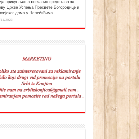
ија прикупљања новчаних средстава за
ову Цркве Успења Пресвете Богородице и
охијског дома у Челебићима
/11/2023