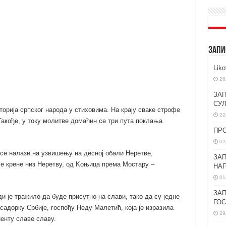
ЗАПИ
Lik
26
ЗАП
СУ
историја српског народа у стиховима. На крају сваке строфе
22
 Такође, у току молитве домаћин се три пута поклања
ПР
02
е се налази на узвишењу на десној обали Неретве,
ЗАП
се крене низ Неретву, од Kоњица према Мостару –
НА
01
ЗАП
и је тражило да буде присутно на слави, тако да су једне
ГО
адорку Србије, госпођу Неду Малетић, која је изразила
29
енту славе славу.