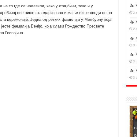
 на то где се налазили, како у отаџбини, тако и у
Ин 
 тај обичај све више стандаризован и мање-више своди се на
2 
ла церемоније. Једна од ретких фамилија у Мелбурну која
Ин 
ј јесте фамилија Бенђо, која слави Рождество Пресвете
2 
ла Госпојина.
Ин 
3 
Ин 
3 
Ин 
3 