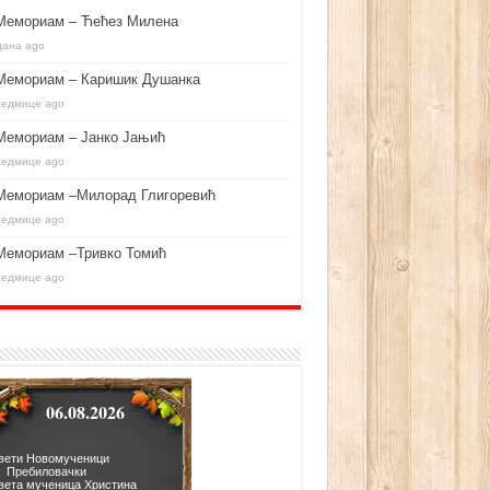
Мемориам – Ћећез Милена
дана ago
Мемориам – Каришик Душанка
седмице ago
Мемориам – Јанко Јањић
седмице ago
Мемориам –Милорад Глигоревић
седмице ago
Мемориам –Тривко Томић
седмице ago