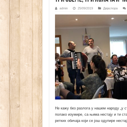
admin
25/09/2019
Дијаспора
Не кажу без разлога у нашем народу „у с
полако изумире, са њима нестају и ти ста
ретких обичаја који се још одупире неста