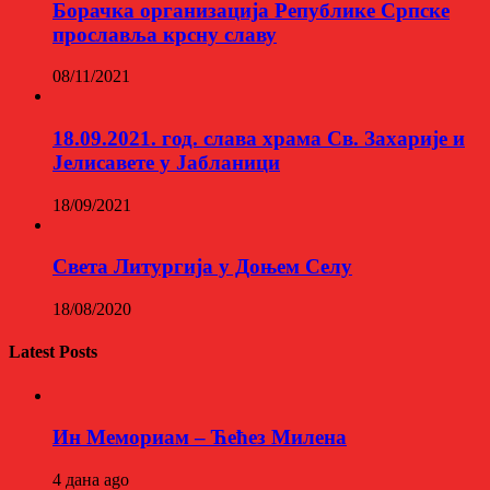
Борачка организација Републике Српске
прославља крсну славу
08/11/2021
18.09.2021. год. слава храма Св. Захарије и
Јелисавете у Јабланици
18/09/2021
Света Литургија у Доњем Селу
18/08/2020
Latest Posts
Ин Мемориам – Ћећез Милена
4 дана ago