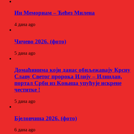
Ин Мемориам – Ћећез Милена
4 дана ago
Чичево 2026. (фото)
5 дана ago
Домаћинима који данас обиљежавају Крсну
Славу Светог пророка Илију – Илиндан,
портал Срби из Kоњица упућује искрене
честитке !
5 дана ago
Бјеловчина 2026. (фото)
6 дана ago