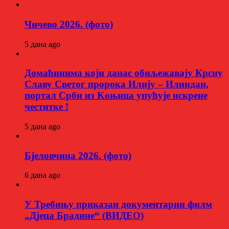
Чичево 2026. (фото)
5 дана ago
Домаћинима који данас обиљежавају Крсну
Славу Светог пророка Илију – Илиндан,
портал Срби из Kоњица упућује искрене
честитке !
5 дана ago
Бјеловчина 2026. (фото)
6 дана ago
У Требињу приказан документарни филм
„Дјеца Брадине“ (ВИДЕО)