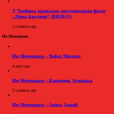
У Требињу приказан документарни филм
„Дјеца Брадине“ (ВИДЕО)
1 седмица ago
Ин Мемориам
Ин Мемориам – Ћећез Милена
4 дана ago
Ин Мемориам – Каришик Душанка
2 седмице ago
Ин Мемориам – Јанко Јањић