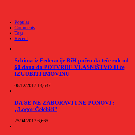
Popular
Comments
Tags
Recent
Srbima iz Federacije BiH počeo da teče rok od
60 dana da POTVRDE VLASNIŠTVO ili će
IZGUBITI IMOVINU
06/12/2017
13,637
DA SE NE ZABORAVI I NE PONOVI :
‚‚Logor Čelebići”
25/04/2017
6,665