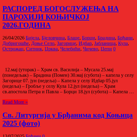
РАСПОРЕД БОГОСЛУЖЕЊА НА
ПАРОХИЈИ КОЊИЧКОЈ
2026.ГОДИНА
26/04/2026
Бијела
,
Бјеловчина
,
Блаце
,
Борци
,
Брадина
,
Брђани
,
Добригошће
,
Доње Село
,
Загорице
,
Идбар
,
Јабланицa
,
Кула
,
Острожац
,
Ситник
,
Црква
,
Челебићи
,
Чичево
,
Џепи
0
12.мај (уторак) – Храм св. Василија – Мусала 25.мај
(понедељак) – Брадина (Помен) 30.мај (субота) – капела у селу
Загорице 07. јун (недеља) – Капела у селу Идбар 05.јул
(недеља) – Гробље у селу Кула 12.јул (недеља) – Храм
св.апостола Петра и Павла – Борци 18.јул (субота) – Капела …
Read More »
Св. Литургија у Брђанима код Коњица
2025 (фото)
13/07/2025
Брђани
0