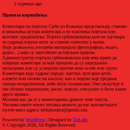
1 седмица ago
Правила коришћења
Kоментари на порталу Срби из Kоњица представљају ставове
и мишљења аутора коментара а не власника портала или
његовог уредништва. Портал србиизкоњица.цом не одговара
за садржај порука нити за ставове изнесене у њима.
Није дозвољена употреба материјала (фотографије, видео,
аудио…) који су заштићени ауторским правом.
Администратор портала србиизкоњица.цом има право да
избрише коментаре за које процени да су увредљиви
читаоцима или су усмерени против неке особе или групе.
Kоментари који садрже увреде, претње, вулгарне речи,
клевете или позиве на насиље, као и поруке које уредник
сматра неприличним, неће бити толерисане. Ово укључује и
све облике националне, расне, верске, сексуалне и било какве
друге мржње.
Молимо вас да се у коментарима држите теме текста.
Уколико имате неких питања можете да нас контактирате
путем маил адресе srbiizkonjica@gmail.com.
Powered by
WordPress
| Designed by
TieLabs
© Copyright 2026, All Rights Reserved