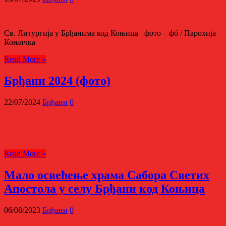
Св. Литургија у Брђанима код Коњица фото – фб / Парохија
Коњичка
Read More »
Брђани 2024 (фото)
22/07/2024
Брђани
0
Read More »
Мало освећење храма Сабора Светих
Апостола у селу Брђани код Коњица
06/08/2023
Брђани
0