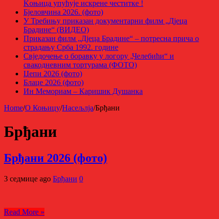
Kоњица упућује искрене честитке !
Бјеловчина 2026. (фото)
У Требињу приказан документарни филм „Дјеца
Брадине“ (ВИДЕО)
Приказан филм „Дјеца Брадине“ – потресна прича о
страдању Срба 1992. године
Свједочење о боравку у логору „Челебићи“ и
свакодневним тортурама (ФОТО)
Џепи 2026 (фото)
Блаце 2026 (фото)
Ин Мемориам – Каришик Душанка
Home
/
О Коњицу
/
Насељлја
/
Брђани
Брђани
Брђани 2026 (фото)
3 седмице ago
Брђани
0
Read More »