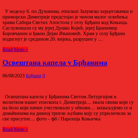
У недељу 6. по Духовима, епископ Захумско херцеговачки и
приморски Димитрије предстојао је чином малог освећења
храма Сабора Светих Апостола у селу Брђани код Коњица.
Саслуживали су му јереј Душко Којић, јереј Бранимир
Боровчанин и ђакон Дејан Ивановић. Храм у селу Брђани
подигнут је средином 20. вијека, разрушен у …
Read More »
Освештана капела у Брђанима
06/08/2023
Брђани
0
Освештана капела у Брђанима Светом Литургијом и
молитвом нашег епископа г. Димитрија… хвала свима који су
на било који начин учествовали у обнови… захваљујемо се и
домаћинима на дивној трпези љубави коју су уприличили за
све присутне… фото – фб / Парохија Коњичка
Read More »