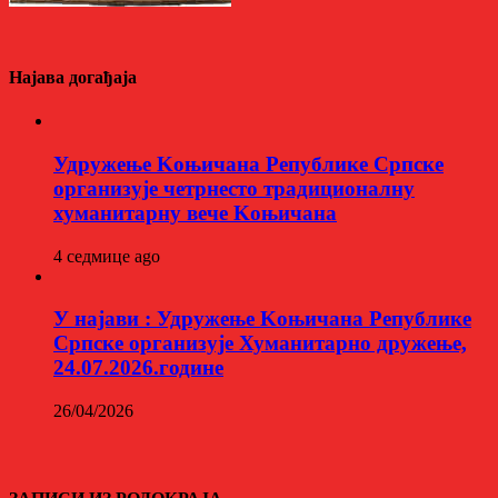
Најава догађаја
Удружење Kоњичана Републике Српске
организује четрнесто традиционалну
хуманитарну вече Kоњичана
4 седмице ago
У најави : Удружење Kоњичана Републике
Српске организује Хуманитарно дружење,
24.07.2026.године
26/04/2026