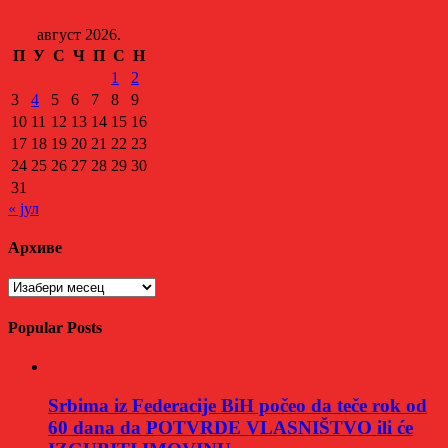
август 2026.
П
У
С
Ч
П
С
Н
1
2
3
4
5
6
7
8
9
10
11
12
13
14
15
16
17
18
19
20
21
22
23
24
25
26
27
28
29
30
31
« јул
Архиве
Архиве
Popular Posts
Srbima iz Federacije BiH počeo da teče rok od
60 dana da POTVRDE VLASNIŠTVO ili će