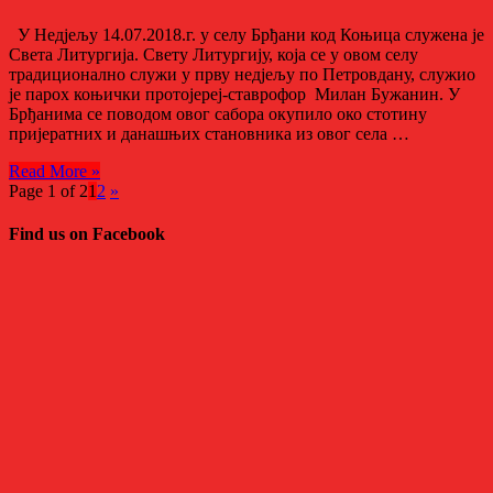
У Недјељу 14.07.2018.г. у селу Брђани код Коњица служена је
Света Литургија. Свету Литургију, која се у овом селу
традиционално служи у прву недјељу по Петровдану, служио
је парох коњички протојереј-ставрофор Милан Бужанин. У
Брђанима се поводом овог сабора окупило око стотину
пријератних и данашњих становника из овог села …
Read More »
Page 1 of 2
1
2
»
Find us on Facebook