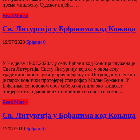
према мишљењу Судског вијећа, …
Read More »
Св. Литургија у Брђанима код Коњица
19/07/2020
Брђани
0
У Недјељу 19.07.2020.г. у селу Брђани код Коњица служена је
Света Литургија. Свету Литургију, која се у овом селу
традиционално служи у прву недјељу по Петровдану, служио
је парох коњички протојереј-ставрофор Милан Бужанин. У
Брђанима се поводом овог сабора окупило око тридесет
пријератних и данашњих становника из овог села као …
Read More »
Св. Литургија у Брђанима код Коњица
15/07/2019
Брђани
0