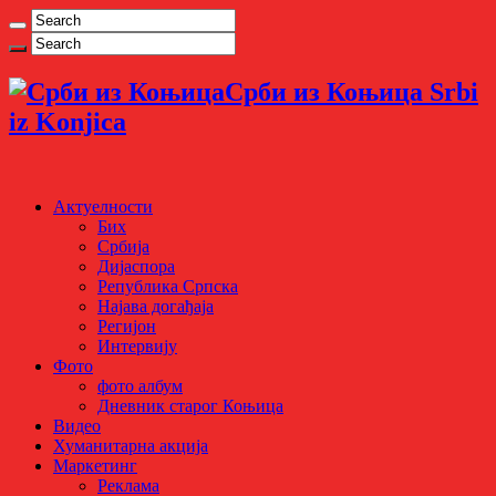
Срби из Коњица Srbi
iz Konjica
Актуелности
Бих
Србија
Дијаспора
Република Српска
Најава догађаја
Регијон
Интервију
Фото
фото албум
Дневник старог Коњица
Видео
Хуманитарна акција
Маркетинг
Реклама