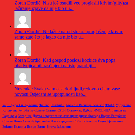
Zoran Đordič: Nisu još osudili,vec proglasili krivim(gilty)za
lažiranje izjave da nije bio u r...
Zoran Đordič: Ne lažite narod stoko...proglašen je krivim
samo zato što je lagao da nije bio u...
Zoran Đordič: Kad gospod poslozi kockice dva popa
obadvojica bili rasčinjeni na istoj parohiji...
Nevenka: Svaka vam cast dori ljudi,redovno citam vase
novosti Osjecam se upotpunosti kao...
хаџи Ђуро Си. Куљанин
Чичево
Челебићи
Храм Св.Василија Великог
ФБИХ
Удружење
Kоњичана Републике Српске
Ситник
СРБИ
Острожац
Идбар
ИМОВИНА
Записи из
Родoкраја
Загорице
Друга херцеговачка лака пјешадијска бригада Војске Републике
Српске
Доње Село
Добригошће
Дана страдања Срба из Коњица
Гацко
Бјеловчина
Брђани
Брадина
Борци
Блаце
Бијела
Јабланица