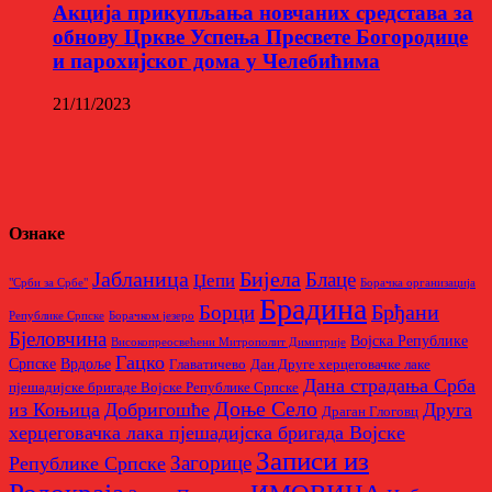
Aкција прикупљања новчаних средстава за
обнову Цркве Успења Пресвете Богородице
и парохијског дома у Челебићима
21/11/2023
Ознаке
Бијела
Јабланица
Блаце
Џепи
"Срби за Србе"
Борачкa организацијa
Брадина
Брђани
Борци
Републике Српске
Борачком језеро
Бјеловчина
Војска Републике
Високопреосвећени Митрополит Димитрије
Гацко
Српске
Врдоље
Главатичево
Дан Друге херцеговачке лаке
Дана страдања Срба
пјешадијске бригаде Војске Републике Српске
Доње Село
из Коњица
Добригошће
Друга
Драган Глоговц
херцеговачка лака пјешадијска бригада Војске
Записи из
Загорице
Републике Српске
Родoкраја