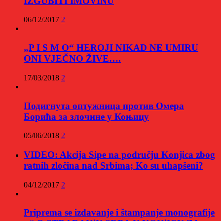
IZGUBITI IMOVINU
06/12/2017
2
„P I S M O“ HEROJI NIKAD NE UMIRU
ONI VJEČNO ŽIVE….
17/03/2018
2
Подигнута оптужница против Омера
Борића за злочине у Коњицу
05/06/2018
2
VIDEO: Akcija Sipe na području Konjica zbog
ratnih zločina nad Srbima; Ko su uhapšeni?
04/12/2017
2
Priprema se izdavanje i štampanje monografije