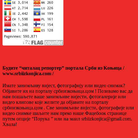
Будите “читалац репортер” портала Срби из Kоњица /
www.srbiizkonjica.com /
Имате занимљиву вијест, фотографију или видео снимак?
Објавите их на порталу србиизкоњица.цом ! Позивамо вас да
нам пошаљете ваше занимљиве вијести, фотогалерије или
видео клипове које желите да објавите на порталу
србиизкоњица.цом . Све занимљиве вијести, фотографије или
видео снимке шаљите нам преко наше Фацебоок странице
путем опције “Порука ” или на маил srbiizkonjica@gmail.com.
Хвала!