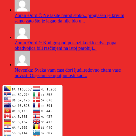
Zoran Đordič: Ne lažite narod stoko...proglašen je krivim
samo zato što je lagao da nije bio u...
Zoran Đordič: Kad gospod poslozi kockice dva popa
obadvojica bili rasčinjeni na istoj parohiji...
Nevenka: Svaka vam cast dori ljudi,redovno citam vase
novosti Osjecam se upotpunosti kao...