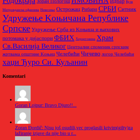
ИМОВИНА
Идбар
Зоран Пологош
Кула
СРБИ
Острожац
Ситник
Рибари
Митровданска офанзива
Невесињe
Удружење Kоњичана Републике
Српске
Удружење Срба из Kоњица и њихових
Храм
ФБИХ
потомака у дијаспори
Херцеговина
Св.Василија Великог
Централни споменик српским
Чичево
Челебићи
жртвама општине Kоњиц
логор Челебићи
хаџи Ђуро Си. Куљанин
Komentari
Goran Lojpur: Bravo Djuro!!...
Zoran Đordič: Nisu još osudili,vec proglasili krivim(gilty)za
lažiranje izjave da nije bio u r...