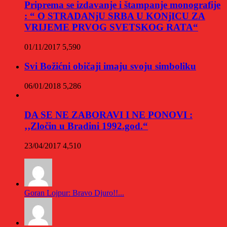
Priprema se izdavanje i štampanje monografije
: “ O STRADANjU SRBA U KONjICU ZA
VRIJEME PRVOG SVETSKOG RATA“
01/11/2017
5,590
Svi Božićni običaji imaju svoju simboliku
06/01/2018
5,286
DA SE NE ZABORAVI I NE PONOVI :
‚‚Zločin u Bradini 1992.god.“
23/04/2017
4,510
Goran Lojpur: Bravo Djuro!!...