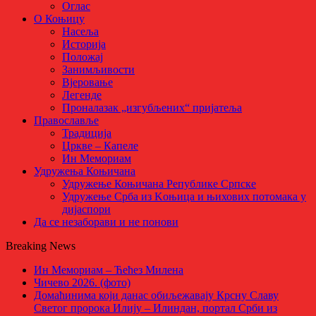
Оглас
О Коњицу
Насеља
Историја
Положај
Занимљивости
Вјеровање
Легенде
Проналазак „изгубљених“ пријатеља
Православље
Традиција
Цркве – Капеле
Ин Мемориам
Удружења Коњичана
Удружење Коњичана Републике Српске
Удружење Срба из Kоњица и њихових потомака у
дијаспори
Да се незаборави и не понови
Breaking News
Ин Мемориам – Ћећез Милена
Чичево 2026. (фото)
Домаћинима који данас обиљежавају Крсну Славу
Светог пророка Илију – Илиндан, портал Срби из