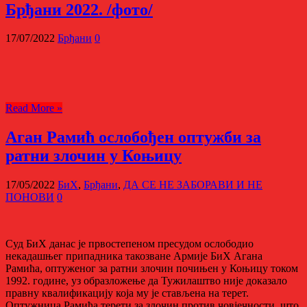
Брђани 2022. /фото/
17/07/2022
Брђани
0
Read More »
Аган Рамић ослобођен оптужби за
ратни злочин у Коњицу
17/05/2022
БиХ
,
Брђани
,
ДА СЕ НЕ ЗАБОРАВИ И НЕ
ПОНОВИ
0
Суд БиХ данас је првостепеном пресудом ослободио
некадашњег припадника такозване Армије БиХ Агана
Рамића, оптуженог за ратни злочин почињен у Коњицу током
1992. године, уз образложење да Тужилаштво није доказало
правну квалификацију која му је стављена на терет.
Оптужница Рамића терети за злочин против човјечности, што,