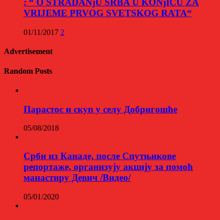
: “ O STRADANjU SRBA U KONjICU ZA
VRIJEME PRVOG SVETSKOG RATA“
01/11/2017
2
Advertisement
Random Posts
Парастос и скуп у селу Добригошће
05/08/2018
Срби из Канаде, после Спутњикове
репортаже, организују акцију за помоћ
манастиру Девич /Видео/
05/01/2020