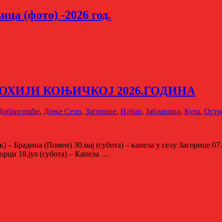
ца (фото) -2026 год.
ОХИЈИ КОЊИЧКОЈ 2026.ГОДИНА
Добригошће
,
Доње Село
,
Загорице
,
Идбар
,
Јабланицa
,
Кула
,
Остр
) – Брадина (Помен) 30.мај (субота) – капела у селу Загорице 07.
орци 18.јул (субота) – Капела …