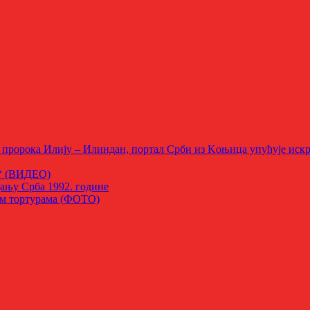
пророка Илију – Илиндан, портал Срби из Kоњица упућује искре
е“ (ВИДЕО)
дању Срба 1992. године
ним тортурама (ФОТО)