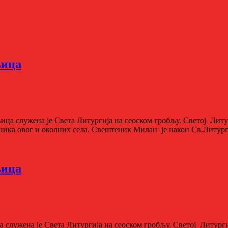
њица
ца служена је Света Литургија на сеоском гробљу. Светој Литу
ика овог и околних села. Свештеник Милан је након Св.Литургиј
њица
а служена је Света Литургија на сеоском гробљу. Светој Литур