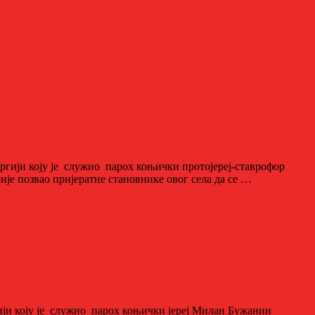
ргији коју је служио парох коњички протојереј-ставрофор
е позвао пријератне становнике овог села да се …
гији коју је служио парох коњички јереј Милан Бужанин