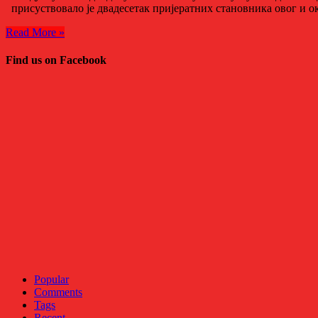
присуствовало је двадесетак пријератних становника овог и ок
Read More »
Find us on Facebook
Popular
Comments
Tags
Recent