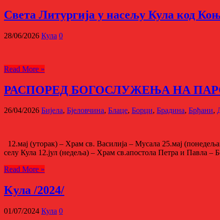
Света Литургија у насељу Кула код Коњи
28/06/2026
Кула
0
Read More »
РАСПОРЕД БОГОСЛУЖЕЊА НА ПАР
26/04/2026
Бијела
,
Бјеловчина
,
Блаце
,
Борци
,
Брадина
,
Брђани
,
12.мај (уторак) – Храм св. Василија – Мусала 25.мај (понедељак
селу Кула 12.јул (недеља) – Храм св.апостола Петра и Павла – Б
Read More »
Kула /2024/
01/07/2024
Кула
0