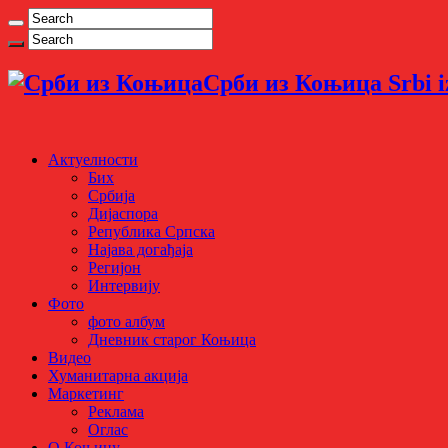
Срби из Коњица Srbi i
Актуелности
Бих
Србија
Дијаспора
Република Српска
Најава догађаја
Регијон
Интервију
Фото
фото албум
Дневник старог Коњица
Видео
Хуманитарна акција
Маркетинг
Реклама
Оглас
О Коњицу