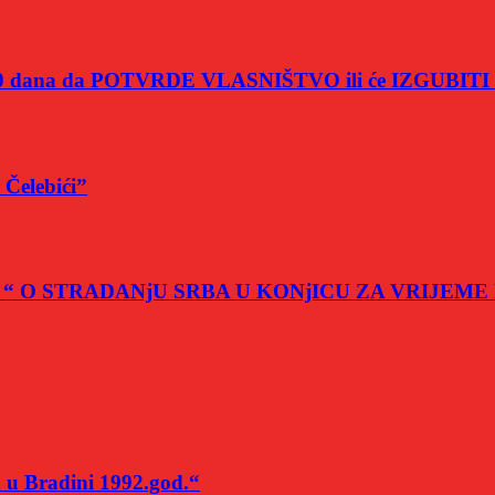
 od 60 dana da POTVRDE VLASNIŠTVO ili će IZGUBI
Čelebići”
rafije : “ O STRADANjU SRBA U KONjICU ZA VRI
u Bradini 1992.god.“