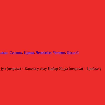
ожац
,
Ситник
,
Црква
,
Челебићи
,
Чичево
,
Џепи
0
 јун (недеља) – Капела у селу Идбар 05.јул (недеља) – Гробље у