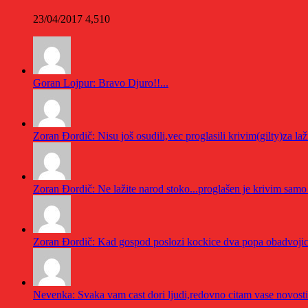
23/04/2017
4,510
Goran Lojpur: Bravo Djuro!!...
Zoran Đordič: Nisu još osudili,vec proglasili krivim(gilty)za lažir
Zoran Đordič: Ne lažite narod stoko...proglašen je krivim samo z
Zoran Đordič: Kad gospod poslozi kockice dva popa obadvojica bi
Nevenka: Svaka vam cast dori ljudi,redovno citam vase novosti