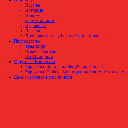
Насеља
Историја
Положај
Занимљивости
Вјеровање
Легенде
Проналазак „изгубљених“ пријатеља
Православље
Традиција
Цркве – Капеле
Ин Мемориам
Удружења Коњичана
Удружење Коњичана Републике Српске
Удружење Срба из Kоњица и њихових потомака у д
Да се незаборави и не понови