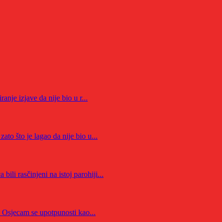
anje izjave da nije bio u r...
ato što je lagao da nije bio u...
li rasčinjeni na istoj parohiji...
 Osjecam se upotpunosti kao...