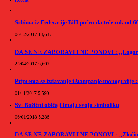
Srbima iz Federacije BiH počeo da teče rok
06/12/2017
13,637
DA SE NE ZABORAVI I NE PONOVI : ‚‚Logor 
25/04/2017
6,665
Priprema se izdavanje i štampanje monog
01/11/2017
5,590
Svi Božićni običaji imaju svoju simboliku
06/01/2018
5,286
DA SE NE ZABORAVI I NE PONOVI : ‚‚Zločin 