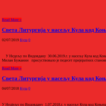
Read More »
Света Литургија у насељу Кула код Ко
02/07/2019
Кула
0
У Недељу по Видовдану 30.06.2019.г. у насељу Кула код Коњи
Милан Бужанин присуствовало је педесет пријератних становн
Read More »
Света Литургија у насељу Кула код Ко
04/07/2018
Кула
0
У Недјељу по Видовдану 1.07.2018.г. у насељу Кула код Коњиц