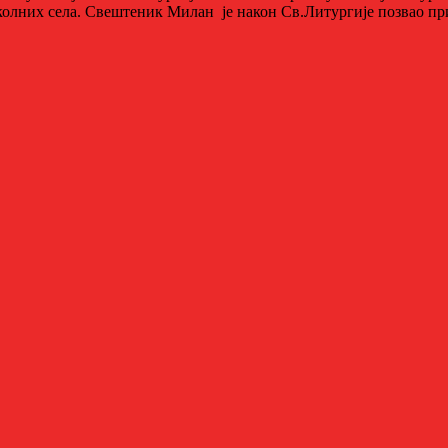
олних села. Свештеник Милан је након Св.Литургије позвао приј