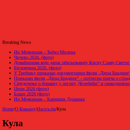
Breaking News
Ин Мемориам – Ћећез Милена
Чичево 2026. (фото)
Домаћинима који данас обиљежавају Крсну Славу Светог 
Бјеловчина 2026. (фото)
У Требињу приказан документарни филм „Дјеца Брадин
Приказан филм „Дјеца Брадине“ – потресна прича о стра
Свједочење о боравку у логору „Челебићи“ и свакоднев
Џепи 2026 (фото)
Блаце 2026 (фото)
Ин Мемориам – Каришик Душанка
Home
/
О Коњицу
/
Насељлја
/
Кула
Кула