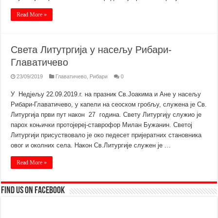
Read More »
Света Литутргија у насељу Рибари-
Главатичево
23/09/2019
Главатичево
,
Рибари
0
У Недјељу 22.09.2019.г. на празник Св.Јоакима и Ане у насељу
Рибари-Главатичево, у капели на сеоском гробљу, служена је Св.
Литургија први пут након 27 година. Свету Литургију служио је
парох коњички протојереј-ставрофор Милан Бужанин. Светој
Литургији присуствовало је око педесет пријератних становника
овог и околних села. Након Св.Литургије служен је …
Read More »
Find us on Facebook