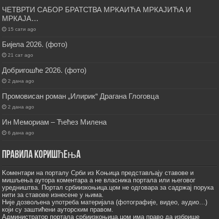
ЧЕТВРТИ САБОР БРАТСТВА МРКАИЋА МРКАЈИЋА И
МРКАЈА…
15 сати ago
Бијела 2026. (фото)
21 сат ago
Добригошће 2026. (фото)
2 дана ago
Промовисан роман „Илирик“ Драгана Глоговца
2 дана ago
Ин Мемориам – Ћећез Милена
6 дана ago
Правила коришћења
Kоментари на порталу Срби из Kоњица представљају ставове и
мишљења аутора коментара а не власника портала или његовог
уредништва. Портал србиизкоњица.цом не одговара за садржај порука
нити за ставове изнесене у њима.
Није дозвољена употреба материјала (фотографије, видео, аудио…)
који су заштићени ауторским правом.
Администратор портала србиизкоњица.цом има право да избрише