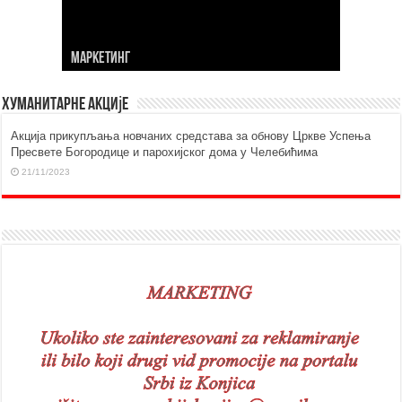
МАРKЕТИНГ
Хуманитарне акције
Aкција прикупљања новчаних средстава за обнову Цркве Успења
Пресвете Богородице и парохијског дома у Челебићима
21/11/2023