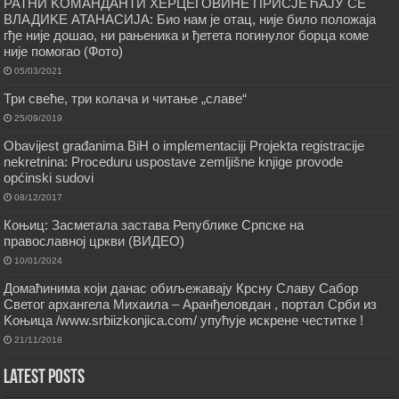
РАТНИ KОМАНДАНТИ ХЕРЦЕГОВИНЕ ПРИСЈЕЋАЈУ СЕ
ВЛАДИKЕ АТАНАСИЈА: Био нам је отац, није било положаја
гђе није дошао, ни рањеника и ђетета погинулог борца коме
није помогао (Фото)
05/03/2021
Три свеће, три колача и читање „славе“
25/09/2019
Obavijest građanima BiH o implementaciji Projekta registracije
nekretnina: Proceduru uspostave zemljišne knjige provode
općinski sudovi
08/12/2017
Коњиц: Засметала застава Републике Српске на
православној цркви (ВИДЕО)
10/01/2024
Домаћинима који данас обиљежавају Крсну Славу Сабор
Светог архангела Михаила – Аранђеловдан , портал Срби из
Kоњица /www.srbiizkonjica.com/ упућује искрене честитке !
21/11/2018
Latest Posts