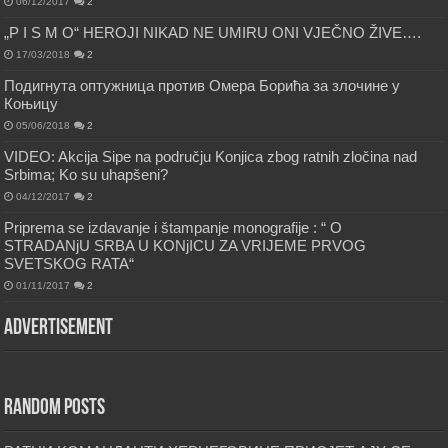
06/12/2017
2
„P I S M O“ HEROJI NIKAD NE UMIRU ONI VJEČNO ŽIVE….
17/03/2018
2
Подигнута оптужница против Омера Борића за злочине у
Коњицу
05/06/2018
2
VIDEO: Akcija Sipe na području Konjica zbog ratnih zločina nad
Srbima; Ko su uhapšeni?
04/12/2017
2
Priprema se izdavanje i štampanje monografije : “ O
STRADANjU SRBA U KONjICU ZA VRIJEME PRVOG
SVETSKOG RATA“
01/11/2017
2
Advertisement
Random Posts