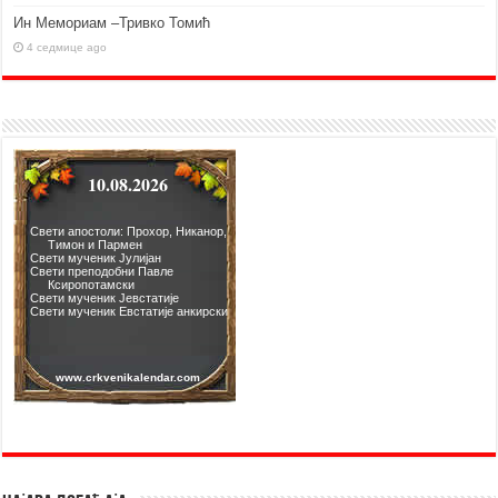
Ин Мемориам –Тривко Томић
4 седмице ago