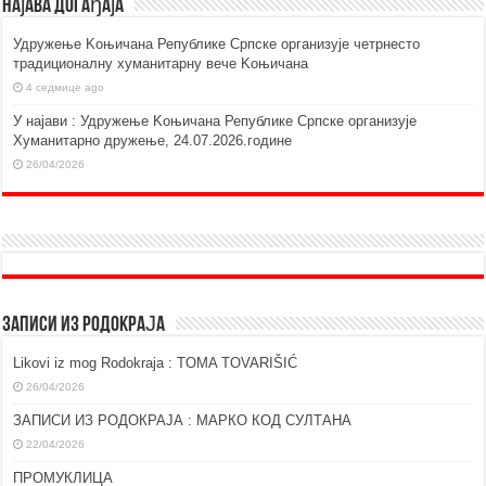
Најава догађаја
Удружење Kоњичана Републике Српске организује четрнесто
традиционалну хуманитарну вече Kоњичана
4 седмице ago
У најави : Удружење Kоњичана Републике Српске организује
Хуманитарно дружење, 24.07.2026.године
26/04/2026
ЗАПИСИ ИЗ РОДОКРАЈА
Likovi iz mog Rodokraja : TOMA TOVARIŠIĆ
26/04/2026
ЗАПИСИ ИЗ РОДОКРАЈА : МАРКО КОД СУЛТАНА
22/04/2026
ПРОМУКЛИЦА