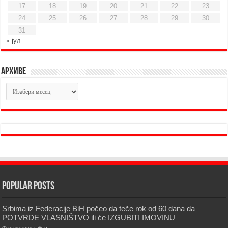
17
18
19
20
21
22
23
24
25
26
27
28
29
30
31
« јул
Архиве
Архиве
Popular Posts
Srbima iz Federacije BiH počeo da teče rok od 60 dana da
POTVRDE VLASNIŠTVO ili će IZGUBITI IMOVINU