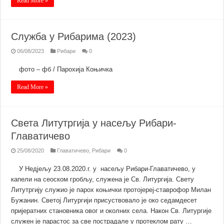
Read More »
Служба у Рибарима (2023)
06/08/2023
Рибари
0
фото – фб / Парохија Коњичка
Read More »
Света Литутргијa у насељу Рибари-
Главатичево
25/08/2020
Главатичево
,
Рибари
0
У Недјељу 23.08.2020.г. у насељу Рибари-Главатичево, у
капели на сеоском гробљу, служена је Св. Литургија. Свету
Литутргију служио је парох коњички протојереј-ставрофор Милан
Бужанин. Светој Литургији присуствовало је око седамдесет
пријератних становника овог и околних села. Након Св. Литургије
служен је парастос за све пострадале у протеклом рату …