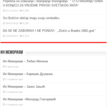
Priprema se izdavanje i štampanje monografije : “ O STRADANjU SRBA
U KONjICU ZA VRIJEME PRVOG SVETSKOG RATA“
01/11/2017
5,595
Svi Božićni običaji imaju svoju simboliku
06/01/2018
5,287
DA SE NE ZABORAVI I NE PONOVI : ‚‚Zločin u Bradini 1992.god.“
23/04/2017
4,513
Ин Мемориам
Ин Мемориам – Ћећез Милена
6 дана ago
Ин Мемориам – Каришик Душанка
2 седмице ago
Ин Мемориам – Јанко Јањић
3 седмице ago
Ин Мемориам –Милорад Глигоревић
4 седмице ago