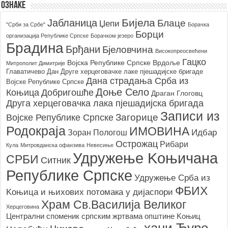
Ознаке
Бијела
Јабланица
Блаце
Џепи
"Срби за Србе"
Борачкa
Борци
организацијa Републике Српске
Борачком језеро
Брадина
Брђани
Бјеловчина
Високопреосвећени
Гацко
Војска Републике Српске
Врдоље
Митрополит Димитрије
Главатичево
Дан Друге херцеговачке лаке пјешадијске бригаде
Дана страдања Срба из
Војске Републике Српске
Доње Село
Коњица
Добригошће
Драган Глоговц
Друга херцеговачка лака пјешадијска бригада
Записи из
Загорице
Војске Републике Српске
Родoкраја
ИМОВИНА
Идбар
Зоран Пологош
Острожац
Рибари
Кула
Митровданска офанзива
Невесињe
Удружење Kоњичана
СРБИ
Ситник
Републике Српске
Удружење Срба из
ФБИХ
Kоњица и њихових потомака у дијаспори
Храм Св.Василија Великог
Херцеговина
Централни споменик српским жртвама општине Kоњиц