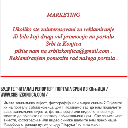
Будите “читалац репортер” портала Срби из Kоњица /
www.srbiizkonjica.com /
Имате занимљиву вијест, фотографију или видео снимак? Објавите
их на порталу србиизкоњица.цом ! Позивамо вас да нам пошаљете
ваше занимљиве вијести, фотогалерије или видео клипове које
желите да објавите на порталу србиизкоњица.цом . Све занимљиве
вијести, фотографије или видео снимке шаљите нам преко наше
Фацебоок странице путем опције “Порука ” или на маил