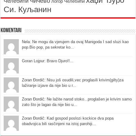
хаџи Ђуро
Чичево
Челебићи
логор Челебићи
Си. Куљанин
Komentari
Nela: Ne mogu da vjerujem da ovaj Manigoda I sad sluzi kao
pop.Bio pop, pa sekretar ko...
Goran Lojpur: Bravo Djuro!!...
Zoran Đordič: Nisu još osudili,vec proglasili krivim(gilty)za
lažiranje izjave da nije bio u r...
Zoran Đordič: Ne lažite narod stoko...proglašen je krivim samo
zato što je lagao da nije bio u...
Zoran Đordič: Kad gospod poslozi kockice dva popa
obadvojica bili rasčinjeni na istoj parohiji...