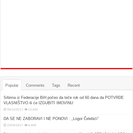
Popular
Comments
Tags
Recent
Srbima iz Federacije BiH počeo da teče rok od 60 dana da POTVRDE
VLASNIŠTVO ili će IZGUBITI IMOVINU
06/12/2017
13,640
DA SE NE ZABORAVI I NE PONOVI : ‚‚Logor Čelebići”
25/04/2017
6,668