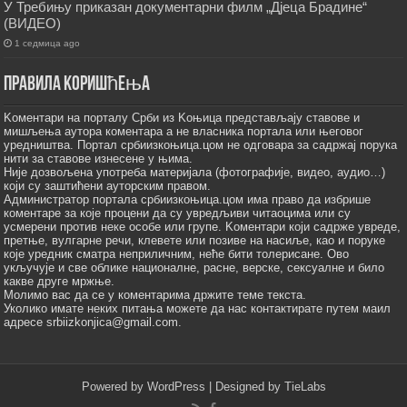
У Требињу приказан документарни филм „Дјеца Брадине“
(ВИДЕО)
1 седмица ago
Правила коришћења
Kоментари на порталу Срби из Kоњица представљају ставове и
мишљења аутора коментара а не власника портала или његовог
уредништва. Портал србиизкоњица.цом не одговара за садржај порука
нити за ставове изнесене у њима.
Није дозвољена употреба материјала (фотографије, видео, аудио…)
који су заштићени ауторским правом.
Администратор портала србиизкоњица.цом има право да избрише
коментаре за које процени да су увредљиви читаоцима или су
усмерени против неке особе или групе. Kоментари који садрже увреде,
претње, вулгарне речи, клевете или позиве на насиље, као и поруке
које уредник сматра неприличним, неће бити толерисане. Ово
укључује и све облике националне, расне, верске, сексуалне и било
какве друге мржње.
Молимо вас да се у коментарима држите теме текста.
Уколико имате неких питања можете да нас контактирате путем маил
адресе srbiizkonjica@gmail.com.
Powered by
WordPress
| Designed by
TieLabs