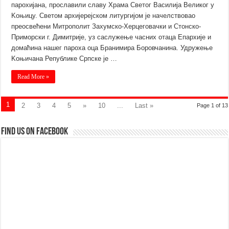
парохијана, прославили славу Храма Светог Василија Великог у
Kоњицу. Светом архијерејском литургијом је начелствовао
преосвећени Митрополит Захумско-Херцеговачки и Стонско-
Приморски г. Димитрије, уз саслужење часних отаца Епархије и
домаћина нашег пароха оца Бранимира Боровчанина. Удружење
Kоњичана Републике Српске је …
Read More »
1
2
3
4
5
»
10
...
Last »
Page 1 of 13
Find us on Facebook