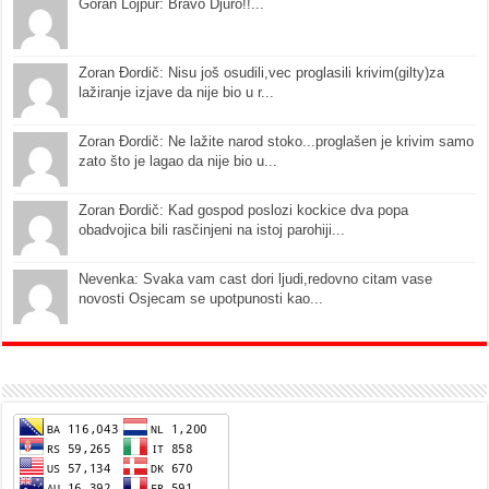
Goran Lojpur: Bravo Djuro!!...
Zoran Đordič: Nisu još osudili,vec proglasili krivim(gilty)za
lažiranje izjave da nije bio u r...
Zoran Đordič: Ne lažite narod stoko...proglašen je krivim samo
zato što je lagao da nije bio u...
Zoran Đordič: Kad gospod poslozi kockice dva popa
obadvojica bili rasčinjeni na istoj parohiji...
Nevenka: Svaka vam cast dori ljudi,redovno citam vase
novosti Osjecam se upotpunosti kao...