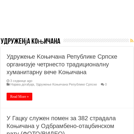
Удруженја Коњичана
Удружење Kоњичана Републике Српске
организује четрнесто традиционалну
хуманитарну вече Kоњичана
3 седмице ago
Најава догађаја
,
Удружење Kоњичана Републике Српске
0
Read More »
У Гацку служен помен за 382 страдала
Коњичана у Одбрамбено-отаџбинском
рату (ФОТО/ВИДЕО)