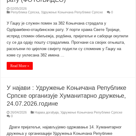
02/05/2026
Република Српска
,
Удружење Kоњичана Републике Српске
0
У Гацку је служен помен за 382 Коњичана страдала у
Одбрамбено-отаџбинском рату. У порти храма Свете Тројице,
испред спомен обиљежја, родбина, пријатељи и саборци окупили
су се да одају пошту страдалима. Прогнани са својих огњишта,
расељени по цијелом свијету подигли су споменик у Гацку на
коме су уклесана 382 имена …
Read More »
У најави : Удружење Kоњичана Републике
Српске организује Хуманитарно дружење,
24.07.2026.године
26/04/2026
Најава догађаја
,
Удружење Kоњичана Републике Српске
0
Драги пријатељи, најављујемо одржавање 14. Хуманитарног
дружења у организацији Удружења Kоњичана Републике