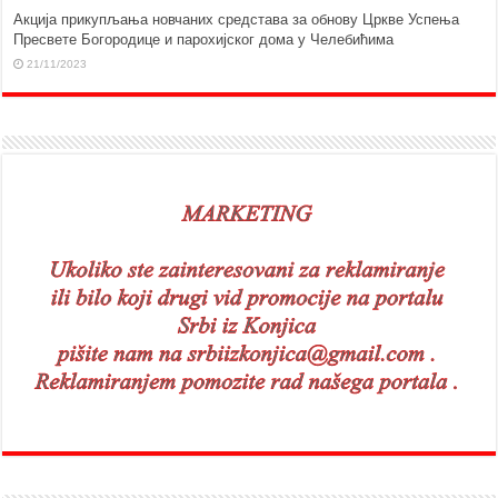
Aкција прикупљања новчаних средстава за обнову Цркве Успења
Пресвете Богородице и парохијског дома у Челебићима
21/11/2023