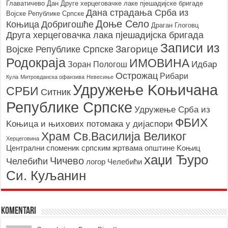
Главатичево
Дан Друге херцеговачке лаке пјешадијске бригаде
Дана страдања Срба из
Војске Републике Српске
Доње Село
Коњица
Добригошће
Драган Глоговц
Друга херцеговачка лака пјешадијска бригада
Записи из
Загорице
Војске Републике Српске
Родoкраја
ИМОВИНА
Идбар
Зоран Пологош
Острожац
Рибари
Кула
Митровданска офанзива
Невесињe
Удружење Kоњичана
СРБИ
Ситник
Републике Српске
Удружење Срба из
ФБИХ
Kоњица и њихових потомака у дијаспори
Храм Св.Василија Великог
Херцеговина
Централни споменик српским жртвама општине Kоњиц
хаџи Ђуро
Чичево
Челебићи
логор Челебићи
Си. Куљанин
Komentari