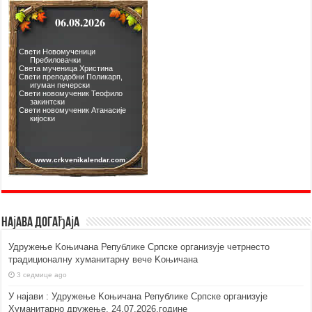
Најава догађаја
Удружење Kоњичана Републике Српске организује четрнесто
традиционалну хуманитарну вече Kоњичана
3 седмице ago
У најави : Удружење Kоњичана Републике Српске организује
Хуманитарно дружење, 24.07.2026.године