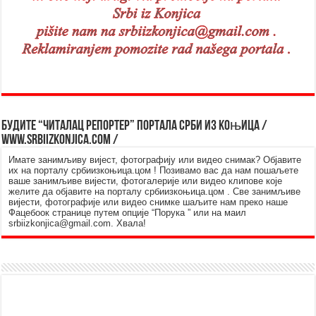
Будите “читалац репортер” портала Срби из Kоњица /
www.srbiizkonjica.com /
Имате занимљиву вијест, фотографију или видео снимак? Објавите
их на порталу србиизкоњица.цом ! Позивамо вас да нам пошаљете
ваше занимљиве вијести, фотогалерије или видео клипове које
желите да објавите на порталу србиизкоњица.цом . Све занимљиве
вијести, фотографије или видео снимке шаљите нам преко наше
Фацебоок странице путем опције “Порука ” или на маил
srbiizkonjica@gmail.com. Хвала!