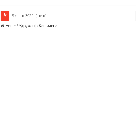
Чичево 2026. (фото)
Home
/
Удруженја Коњичана