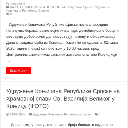
29/04/2025
ДА СЕ НЕ ЗАБОРАВИ И НЕ ПОНОВИ
,
Република Српска
,
Удружење
Kоњичана Републике Српске
0
Удружење Коњичана Републике Српске позива породице
погинулих бораца, ратне војне инвалиде, демобилисане борце и
све људе добре воље да присуствују помену и обиљежавању
Дана страдања Срба из Коњица. Помен ће се одржати, 02. маја
2025.године (петак) са почетком у 10.00 часова, пред
Централним спомеником српским жртвама општине Коњиц који
…
Read More »
Удружење Коњичана Републике Српске на
Храмовној слави Св. Василија Великог у
Коњицу (ФОТО)
14/01/2025
Удружење Kоњичана Републике Српске
0
Данас смо, у присуству великог броја бивших и садашњих