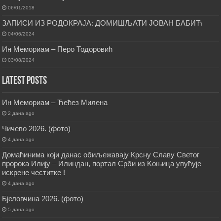
06/01/2018
ЗАПИСИ ИЗ РОДОКРАЈА: ДОМИШЉАТИ ЈОВАН БАБИЋ
04/06/2024
Ин Мемориам – Перо Тодоровић
03/08/2024
Latest Posts
Ин Мемориам – Ћећез Милена
2 дана ago
Чичево 2026. (фото)
4 дана ago
Домаћинима који данас обиљежавају Крсну Славу Светог
пророка Илију – Илиндан, портал Срби из Kоњица упућује
искрене честитке !
4 дана ago
Бјеловчина 2026. (фото)
5 дана ago