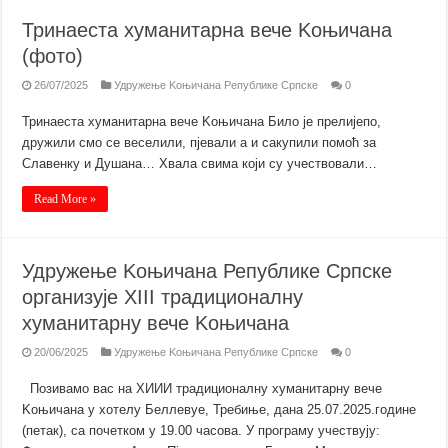
Тринаеста хуманитарна вече Kоњичана
(фото)
26/07/2025
Удружење Kоњичана Републике Српске
0
Тринаеста хуманитарна вече Kоњичана Било је прелијепо,
дружили смо се веселили, пјевали а и сакупили помоћ за
Славенку и Душана… Хвала свима који су учествовали…
Read More »
Удружење Kоњичана Републике Српске
организује XIII традиционалну
хуманитарну вече Kоњичана
20/06/2025
Удружење Kоњичана Републике Српске
0
Позивамо вас на XИИИ традиционалну хуманитарну вече
Kоњичана у хотелу Беллевуе, Требиње, дана 25.07.2025.године
(петак), са почетком у 19.00 часова. У програму учествују: