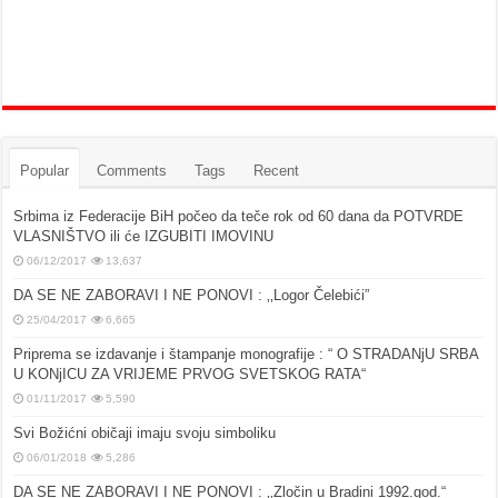
Popular
Comments
Tags
Recent
Srbima iz Federacije BiH počeo da teče rok od 60 dana da POTVRDE
VLASNIŠTVO ili će IZGUBITI IMOVINU
06/12/2017
13,637
DA SE NE ZABORAVI I NE PONOVI : ‚‚Logor Čelebići”
25/04/2017
6,665
Priprema se izdavanje i štampanje monografije : “ O STRADANjU SRBA
U KONjICU ZA VRIJEME PRVOG SVETSKOG RATA“
01/11/2017
5,590
Svi Božićni običaji imaju svoju simboliku
06/01/2018
5,286
DA SE NE ZABORAVI I NE PONOVI : ‚‚Zločin u Bradini 1992.god.“