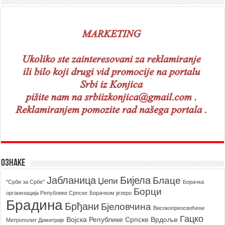
Ознаке
Бијела
Јабланица
Блаце
Џепи
"Срби за Србе"
Борачкa
Борци
организацијa Републике Српске
Борачком језеро
Брадина
Брђани
Бјеловчина
Високопреосвећени
Гацко
Војска Републике Српске
Врдоље
Митрополит Димитрије