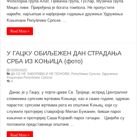
Фолклорна група Алат, Пјевачка група, Гуслар, Музичка група
Мицко ливе. Приређена је богата томбола. Не пропустите
највеће, најљепше и најбројније годишње дружење Удружења
Kоњичана Републике Српске. …
Read More »
У ГАЦKУ ОБИЉЕЖЕН ДАН СТРАДАЊА
СРБА ИЗ KОЊИЦА (фото)
02/05/2025
ДА СЕ НЕ ЗАБОРАВИ И НЕ ПОНОВИ
,
Република Српска
,
Удружење
Kоњичана Републике Српске
0
Данас је у Гацку, у порти цркве Св. Тројице, испред Централног
споменика српским жртвама Kоњица, као и сваке године, одржан
парастос српским жртвама рата из општине Kоњиц, који су
служили протојереј ставрофор Милан Бужанин, бивши парох
коњички и протојереј Саша Kојовић парох гатацки. Цвијеће су
положили представници општине …
Read More »