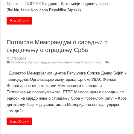
Српске….24.07.2026.године.. Детаљнији подаци ускоро…
(fb/Udruženje Konjičana Republike Srpske)
Read More »
Потписан Меморандум о сарадњи о
свједочењу о страдању Срба
17/10/2025
Република Српска
,
Удружење Kоњичана Републике Српске
0
Директор Меморијалног центра Републике Српске Денис Бојић и
предсједник Организације ампутираца Српске УДАС Жељко
Волаш данас су потписали Меморандум о сарадњи.
Потписивање споразумаФото: РТРС Меморандум о сарадњи се
односи на свједочење о страдању Срба у протеклом рату. – Кроз
дигиталну базу коју успоставља Меморијални центар, увјерен
сам да ће …
Read More »