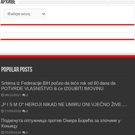
Архиве
Архиве
Popular Posts
Srbima iz Federacije BiH počeo da teče rok od 60 dana da
POTVRDE VLASNIŠTVO ili će IZGUBITI IMOVINU
06/12/2017
2
„P I S M O“ HEROJI NIKAD NE UMIRU ONI VJEČNO ŽIVE….
17/03/2018
2
Подигнута оптужница против Омера Борића за злочине у
Коњицу
05/06/2018
2