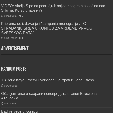
VIDEO: Akcija Sipe na području Konjica zbog ratnih zločina nad
Srbima; Ko su uhapšeni?
04/12/2017
2
Priprema se izdavanje i štampanje monografije : “ O
STRADANjU SRBA U KONjICU ZA VRIJEME PRVOG
SVETSKOG RATA“
01/11/2017
2
Advertisement
Random Posts
ТВ Зона плус : гости Томислав Сантрач и Зоран Лозо
08/08/2019
Обавјештење о сахрани новопредстављеног Епископа
Атанасија
05/03/2021
Badnje veče u Konjicu