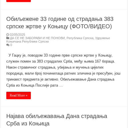
Обиљежене 33 године од страдања 383
српске жртве у Коњицу (ФОТО/ВИДЕО)
02/05/2025
ДА СЕ НЕ ЗАБОРАВИ И НЕ ПОНОВИ
,
Република Српска
,
Удружење
Kоњичана Републике Српске
0
У Гацку је, поводом 33 године прве српске жртве у Коњицу,
служен помен за 383 страдалих Срба, међу њима 167 бораца.
Након стравичног страдања, убијања и мучења цијелих
породица, мали број починилаца ратних зличина је пресуђен, још
тринаест предмета је активно. Обиљежавање Дана страдања
Срба из Коњица Послије рата …
Read More »
Најава обиљежавања Дана страдања
Срба из Коњица