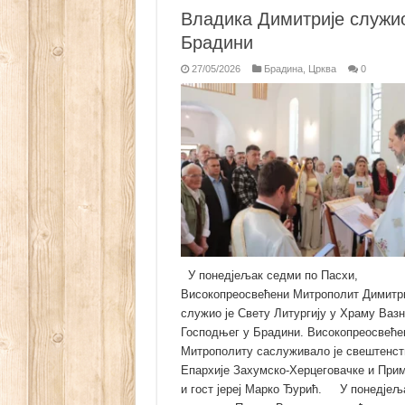
Владика Димитрије служи
Брадини
27/05/2026
Брадина
,
Црква
0
У понедјељак седми по Пасхи,
Високопреосвећени Митрополит Димитр
служио је Свету Литургију у Храму Ваз
Господњег у Брадини. Високопреосвеће
Митрополиту саслуживало је свештенст
Епархије Захумско-Херцеговачке и При
и гост јереј Марко Ђурић. У понедјељ