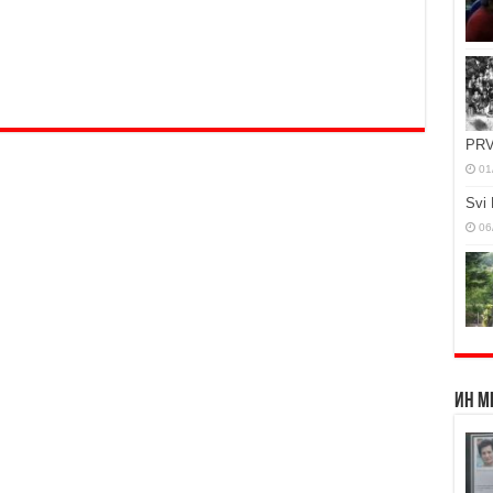
PRV
01
Svi 
06
Ин М