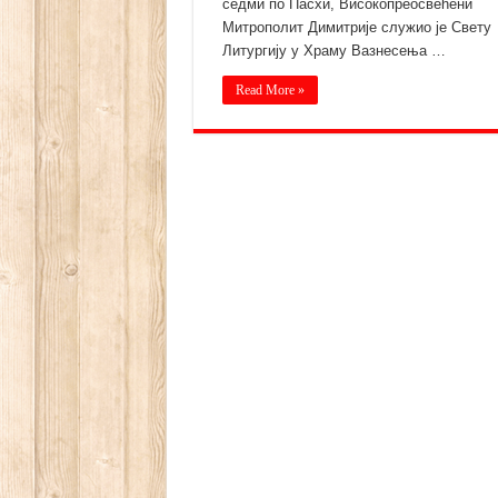
седми по Пасхи, Високопреосвећени
Митрополит Димитрије служио је Свету
Литургију у Храму Вазнесења …
Read More »