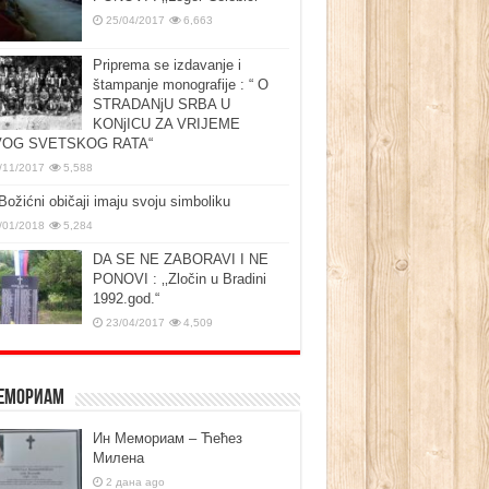
25/04/2017
6,663
Priprema se izdavanje i
štampanje monografije : “ O
STRADANjU SRBA U
KONjICU ZA VRIJEME
OG SVETSKOG RATA“
/11/2017
5,588
Božićni običaji imaju svoju simboliku
/01/2018
5,284
DA SE NE ZABORAVI I NE
PONOVI : ‚‚Zločin u Bradini
1992.god.“
23/04/2017
4,509
емориам
Ин Мемориам – Ћећез
Милена
2 дана ago