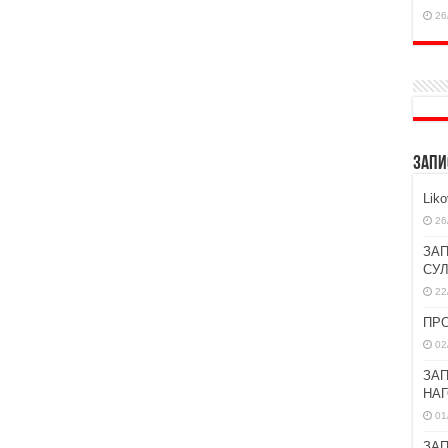
26
ЗАПИ
Lik
26
ЗАП
СУ
22
ПР
02
ЗАП
НА
01
ЗАП