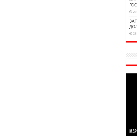
ГО
29
ЗАП
ДО
28
МАР