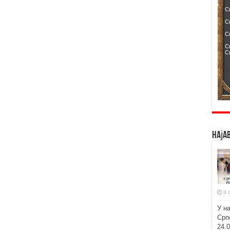
Наја
3 
У н
Срп
24.