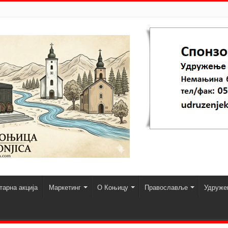
арна акција
Маркетинг
О Коњицу
Православље
Удруже