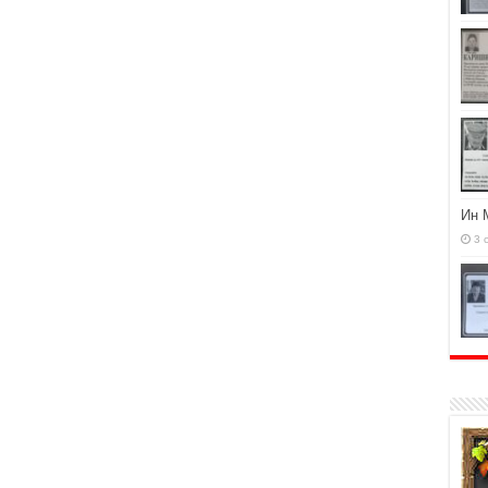
Ин 
3 