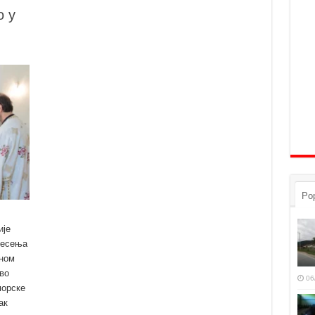
о у
Pop
ије
несења
ном
во
06
морске
ак