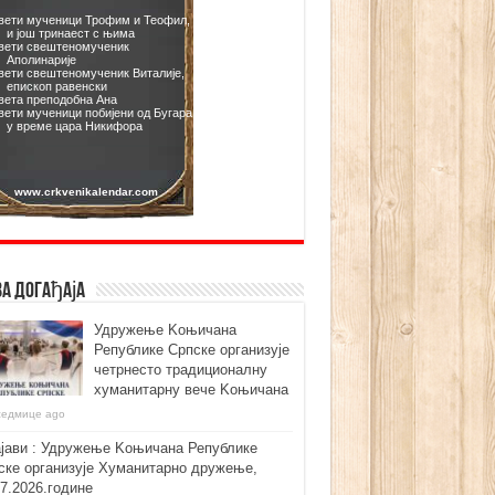
ва догађаја
Удружење Kоњичана
Републике Српске организује
четрнесто традиционалну
хуманитарну вече Kоњичана
седмице ago
ајави : Удружење Kоњичана Републике
ске организује Хуманитарно дружење,
07.2026.године