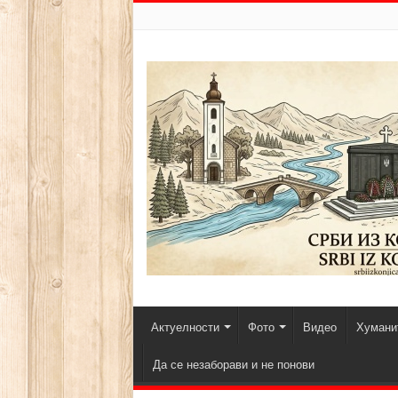
Актуелности
Фото
Видео
Хуманит
Да се незаборави и не понови