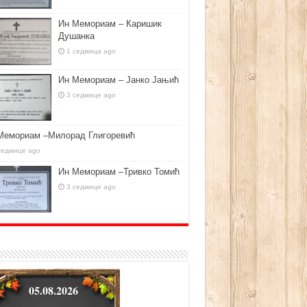
Ин Мемориам – Каришик
Душанка
1 седмица ago
Ин Мемориам – Јанко Јањић
3 седмице ago
Мемориам –Милорад Глигоревић
седмице ago
Ин Мемориам –Тривко Томић
3 седмице ago