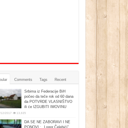
ular
Comments
Tags
Recent
Srbima iz Federacije BiH
počeo da teče rok od 60 dana
da POTVRDE VLASNIŠTVO
ili će IZGUBITI IMOVINU
/12/2017
13,635
DA SE NE ZABORAVI I NE
PONOVI : ‚‚Logor Čelebići”