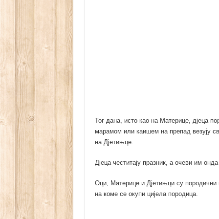
Тог дана, исто као на Материце, дјеца 
марамом или каишем на препад везују сво
на Дјетињце.
Дјеца честитају празник, а очеви им онда
Оци, Материце и Дјетињци су породични 
на коме се окупи цијела породица.