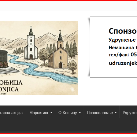
арна акција
Маркетинг
О Коњицу
Православље
Удруже