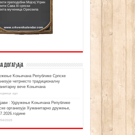
ва догађаја
ужење Kоњичана Републике Српске
анизује четрнесто традиционалну
анитарну вече Kоњичана
седмице ago
ајави : Удружење Kоњичана Републике
ске организује Хуманитарно дружење,
07.2026.године
/04/2026