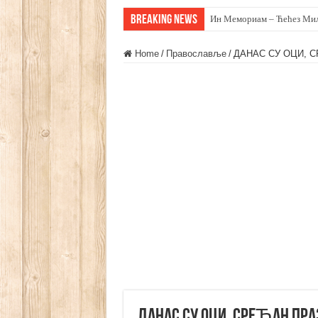
Breaking News
Ин Мемориам – Ћећез Ми
Home
/
Православље
/
ДАНАС СУ ОЦИ, 
ДАНАС СУ ОЦИ, СРЕЋАН ПРА