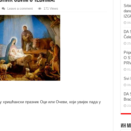
Srbi
Leave a comment
171 Views
dan
IZG
06
DA 
Čele
25
Prip
O S
PRV
01
Svi 
06
DA 
Brad
 хришћански празник Оци или Очеви, који увијек пада у
23
Ин М