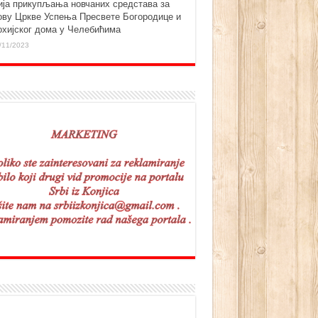
ија прикупљања новчаних средстава за
ову Цркве Успења Пресвете Богородице и
охијског дома у Челебићима
/11/2023