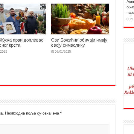
Aкц
обн
пар
21
Жужа први допливао
Сви Божићни обичаји имају
сног крста
своју символику
/2025
06/01/2025
а.
Неопходна поља су означена
*