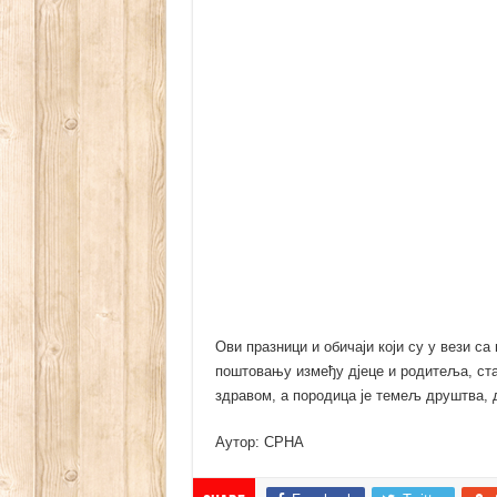
Ови празници и обичаји који су у вези с
поштовању између дјеце и родитеља, стар
здравом, а породица је темељ друштва, 
Аутор: СРНА