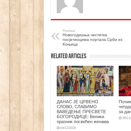
Previous
Новогодишња честитка
посјетиоцима портала Срби из
Kоњица
Related Articles
ДАНАС ЈЕ ЦРВЕНО
Почињ
СЛОВО, СЛАВИМО
четрд
ВАВЕДЕЊЕ ПРЕСВЕТЕ
за да
БОГОРОДИЦЕ: Велики
28/11
празник посвећен женама
04/12/2025