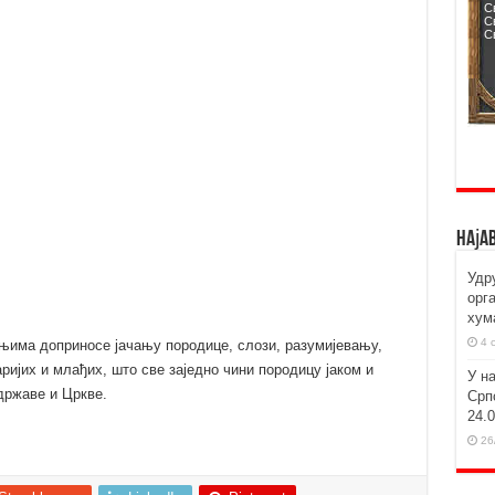
Наја
Удр
орг
хум
4 
а њима доприносе јачању породице, слози, разумијевању,
ијих и млађих, што све заједно чини породицу јаком и
У н
државе и Цркве.
Срп
24.
26