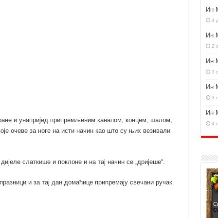
Ин 
4 
Ин 
2 
Ин 
3 
Ин 
3 
Ин 
поране и унапријед припремљеним канапом, концем, шалом,
4 
је очеве за ноге на исти начин као што су њих везивали
 дијеле слаткише и поклоне и на тај начин се „дријеше“.
празници и за тај дан домаћице припремају свечани ручак