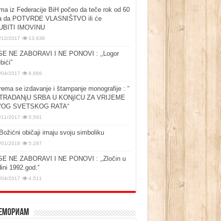
ma iz Federacije BiH počeo da teče rok od 60
a da POTVRDE VLASNIŠTVO ili će
UBITI IMOVINU
/12/2017
13,638
SE NE ZABORAVI I NE PONOVI : ‚‚Logor
bići”
/04/2017
6,666
rema se izdavanje i štampanje monografije : “
TRADANjU SRBA U KONjICU ZA VRIJEME
OG SVETSKOG RATA“
/11/2017
5,591
Božićni običaji imaju svoju simboliku
/01/2018
5,287
SE NE ZABORAVI I NE PONOVI : ‚‚Zločin u
ini 1992.god.“
/04/2017
4,511
емориам