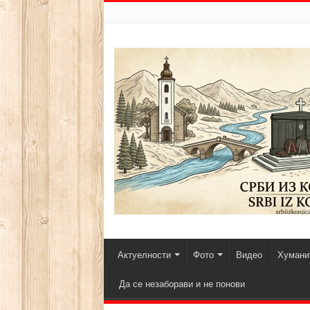
Актуелности
Фото
Видео
Хуманит
Да се незаборави и не понови