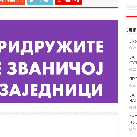
Stumbleupon
LinkedIn
Pinterest
ЗАПИ
Lik
26
ЗАП
СУ
22
ПР
02
ЗАП
НА
01
ЗАП
ГО
29