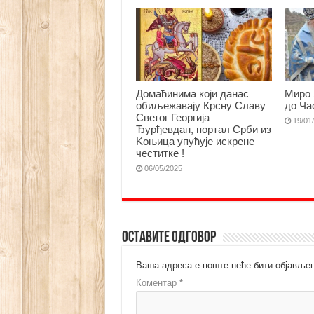
Домаћинима који данас
Миро 
обиљежавају Крсну Славу
до Ча
Светог Георгија –
19/01
Ђурђевдан, портал Срби из
Kоњица упућује искрене
честитке !
06/05/2025
Оставите одговор
Ваша адреса е-поште неће бити објављен
Коментар
*