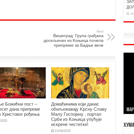
ЗАП
ДО
28
Next
Вишеград: Група грађана
досељених из Kоњица почела
припреме за Бадње вече
е Божићни пост –
Домаћинима који данас
есет дана припреме
обиљежавају Kрсну Славу
МАР
н Христовог рођења
Малу Госпојину , портал
Срби из Kоњица упућује
/2025
искрене честитке!
Хума
21/09/2025