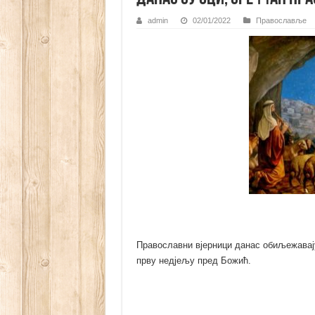
admin
02/01/2022
Православље
Православни вјерници данас обиљежавају
прву недјељу пред Божић.