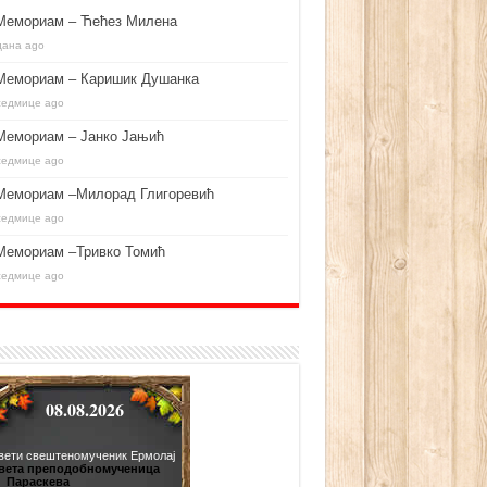
Мемориам – Ћећез Милена
дана ago
Мемориам – Каришик Душанка
седмице ago
Мемориам – Јанко Јањић
седмице ago
Мемориам –Милорад Глигоревић
седмице ago
Мемориам –Тривко Томић
седмице ago