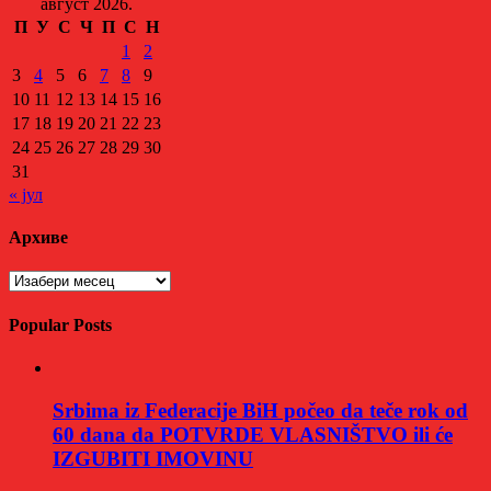
август 2026.
П
У
С
Ч
П
С
Н
1
2
3
4
5
6
7
8
9
10
11
12
13
14
15
16
17
18
19
20
21
22
23
24
25
26
27
28
29
30
31
« јул
Архиве
Архиве
Popular Posts
Srbima iz Federacije BiH počeo da teče rok od
60 dana da POTVRDE VLASNIŠTVO ili će
IZGUBITI IMOVINU