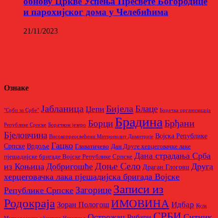
обнову Цркве Успења Пресвете Богородице
и парохијског дома у Челебићима
21/11/2023
Ознаке
Бијела
Јабланица
Блаце
Џепи
"Срби за Србе"
Борачкa организацијa
Брадина
Брђани
Борци
Републике Српске
Борачком језеро
Бјеловчина
Војска Републике
Високопреосвећени Митрополит Димитрије
Гацко
Српске
Врдоље
Главатичево
Дан Друге херцеговачке лаке
Дана страдања Срба
пјешадијске бригаде Војске Републике Српске
Доње Село
из Коњица
Добригошће
Друга
Драган Глоговц
херцеговачка лака пјешадијска бригада Војске
Записи из
Загорице
Републике Српске
Родoкраја
ИМОВИНА
Идбар
Зоран Пологош
Кула
СРБИ
Острожац
Ситник
Рибари