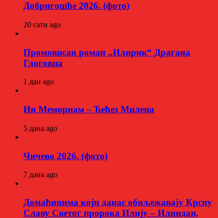
Добригошће 2026. (фото)
20 сати ago
Промовисан роман „Илирик“ Драгана
Глоговца
1 дан ago
Ин Мемориам – Ћећез Милена
5 дана ago
Чичево 2026. (фото)
7 дана ago
Домаћинима који данас обиљежавају Крсну
Славу Светог пророка Илију – Илиндан,