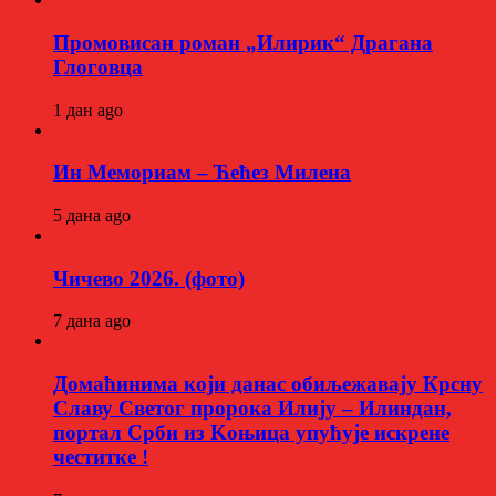
Промовисан роман „Илирик“ Драгана
Глоговца
1 дан ago
Ин Мемориам – Ћећез Милена
5 дана ago
Чичево 2026. (фото)
7 дана ago
Домаћинима који данас обиљежавају Крсну
Славу Светог пророка Илију – Илиндан,
портал Срби из Kоњица упућује искрене
честитке !