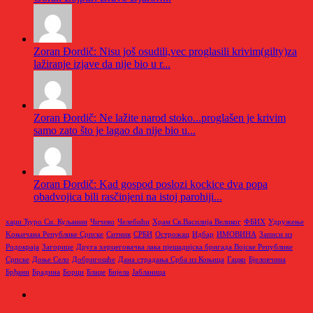
Zoran Đordič: Nisu još osudili,vec proglasili krivim(gilty)za
lažiranje izjave da nije bio u r...
Zoran Đordič: Ne lažite narod stoko...proglašen je krivim
samo zato što je lagao da nije bio u...
Zoran Đordič: Kad gospod poslozi kockice dva popa
obadvojica bili rasčinjeni na istoj parohiji...
хаџи Ђуро Си. Куљанин
Чичево
Челебићи
Храм Св.Василија Великог
ФБИХ
Удружење
Kоњичана Републике Српске
Ситник
СРБИ
Острожац
Идбар
ИМОВИНА
Записи из
Родoкраја
Загорице
Друга херцеговачка лака пјешадијска бригада Војске Републике
Српске
Доње Село
Добригошће
Дана страдања Срба из Коњица
Гацко
Бјеловчина
Брђани
Брадина
Борци
Блаце
Бијела
Јабланица