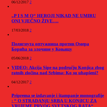
06/12/2017
2
„P I S M O“ HEROJI NIKAD NE UMIRU
ONI VJEČNO ŽIVE….
17/03/2018
2
Подигнута оптужница против Омера
Борића за злочине у Коњицу
05/06/2018
2
VIDEO: Akcija Sipe na području Konjica zbog
ratnih zločina nad Srbima; Ko su uhapšeni?
04/12/2017
2
Priprema se izdavanje i štampanje monografije
: “ O STRADANjU SRBA U KONjICU ZA
VRIJEME PRVOG SVETSKOG RATA“