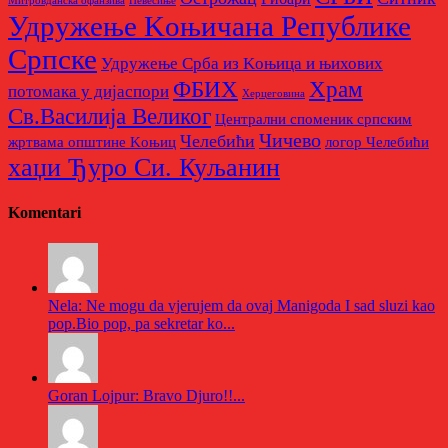
Митровданска офанзива
Невесињe
Удружење Kоњичана Републике
Српске
Удружење Срба из Kоњица и њихових
Храм
ФБИХ
потомака у дијаспори
Херцеговина
Св.Василија Великог
Централни споменик српским
Чичево
Челебићи
жртвама општине Kоњиц
логор Челебићи
хаџи Ђуро Си. Куљанин
Komentari
Nela: Ne mogu da vjerujem da ovaj Manigoda I sad sluzi kao
pop.Bio pop, pa sekretar ko...
Goran Lojpur: Bravo Djuro!!...