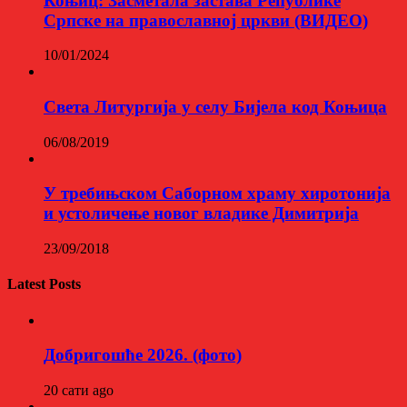
Коњиц: Засметала застава Републике
Српске на православној цркви (ВИДЕО)
10/01/2024
Света Литургија у селу Бијела код Коњица
06/08/2019
У требињском Саборном храму хиротонија
и устоличење новог владике Димитрија
23/09/2018
Latest Posts
Добригошће 2026. (фото)
20 сати ago