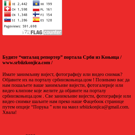
Будите “читалац репортер” портала Срби из Kоњица /
www.srbiizkonjica.com /
Имате занимљиву вијест, фотографију или видео снимак?
Објавите их на порталу србиизкоњица.цом ! Позивамо вас да
нам пошаљете ваше занимљиве вијести, фотогалерије или
видео клипове које желите да објавите на порталу
србиизкоњица.цом . Све занимљиве вијести, фотографије или
видео снимке шаљите нам преко наше Фацебоок странице
путем опције “Порука ” или на маил srbiizkonjica@gmail.com.
Хвала!