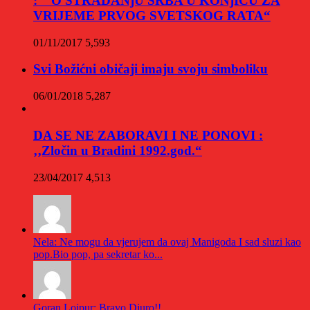
: “ O STRADANjU SRBA U KONjICU ZA
VRIJEME PRVOG SVETSKOG RATA“
01/11/2017
5,593
Svi Božićni običaji imaju svoju simboliku
06/01/2018
5,287
DA SE NE ZABORAVI I NE PONOVI :
‚‚Zločin u Bradini 1992.god.“
23/04/2017
4,513
Nela: Ne mogu da vjerujem da ovaj Manigoda I sad sluzi kao
pop.Bio pop, pa sekretar ko...
Goran Lojpur: Bravo Djuro!!...