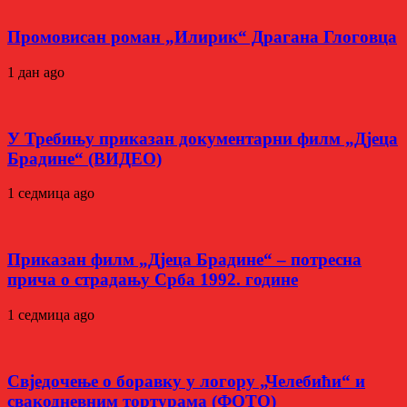
Промовисан роман „Илирик“ Драгана Глоговца
1 дан ago
У Требињу приказан документарни филм „Дјеца
Брадине“ (ВИДЕО)
1 седмица ago
Приказан филм „Дјеца Брадине“ – потресна
прича о страдању Срба 1992. године
1 седмица ago
Свједочење о боравку у логору „Челебићи“ и
свакодневним тортурама (ФОТО)