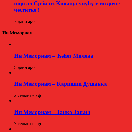
портал Срби из Kоњица упућује искрене
честитке !
7 дана ago
Ин Мемориам
Ин Мемориам – Ћећез Милена
5 дана ago
Ин Мемориам – Каришик Душанка
2 седмице ago
Ин Мемориам – Јанко Јањић
3 седмице ago