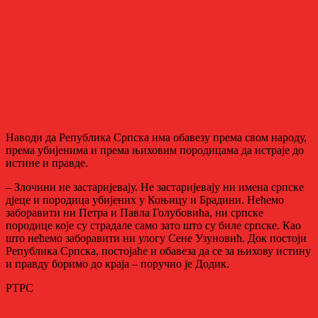
Наводи да Република Српска има обавезу према свом народу,
према убијенима и према њиховим породицама да истраје до
истине и правде.
– Злочини не застаријевају. Не застаријевају ни имена српске
дјеце и породица убијeних у Коњицу и Брадини. Нећемо
заборавити ни Петра и Павла Голубовића, ни српске
породице које су страдале само зато што су биле српске. Као
што нећемо заборавити ни улогу Сене Узуновић. Док постоји
Република Српска, постојаће и обавеза да се за њихову истину
и правду боримо до краја – поручио је Додик.
РТРС