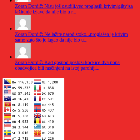
Zoran Đordič: Nisu još osudili,vec proglasili krivim(gilty)za
lažiranje izjave da nije bio u r...
Zoran Đordič: Ne lažite narod stoko...proglašen je krivim
samo zato što je lagao da nije bio u...
Zoran Đordič: Kad gospod poslozi kockice dva popa
obadvojica bili rasčinjeni na istoj parohiji...