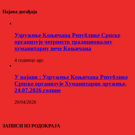
Најава догађаја
Удружење Kоњичана Републике Српске
организује четрнесто традиционалну
хуманитарну вече Kоњичана
4 седмице ago
У најави : Удружење Kоњичана Републике
Српске организује Хуманитарно дружење,
24.07.2026.године
26/04/2026
ЗАПИСИ ИЗ РОДОКРАЈА