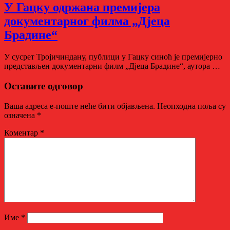
У Гацку одржана премијера
документарног филма „Дјеца
Брадине“
У сусрет Тројичиндану, публици у Гацку синоћ је премијерно
представљен документарни филм „Дјеца Брадине“, аутора …
Оставите одговор
Ваша адреса е-поште неће бити објављена.
Неопходна поља су
означена
*
Коментар
*
Име
*