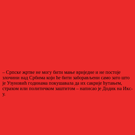
– Српске жртве не могу бити мање вриједне и не постоје
злочини над Србима који ће бити заборављени само зато што
је Узуновић годинама покушавала да их сакрије ћутањем,
страхом или политичком заштитом – написао је Додик на Икс-
у.