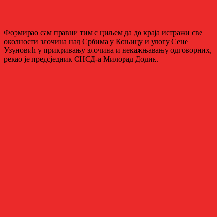
Формирао сам правни тим с циљем да до краја истражи све
околности злочина над Србима у Коњицу и улогу Сене
Узуновић у прикривању злочина и некажњавању одговорних,
рекао је предсједник СНСД-а Милорад Додик.