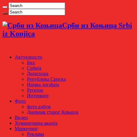
Срби из Коњица Srbi
iz Konjica
Актуелности
Бих
Србија
Дијаспора
Република Српска
Најава догађаја
Регијон
Интервију
Фото
фото албум
Дневник старог Коњица
Видео
Хуманитарна акција
Маркетинг
Реклама