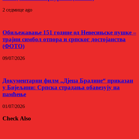
2 седмице ago
Обиљежавање 151 године од Невесињске пушке –
трајни симбол отпора и српског достојанства
(ФОТО)
09/07/2026
Документарни филм „Дјеца Брадине“ приказан
у Бијељини: Српска страдања обавезују на
памћење
01/07/2026
Check Also