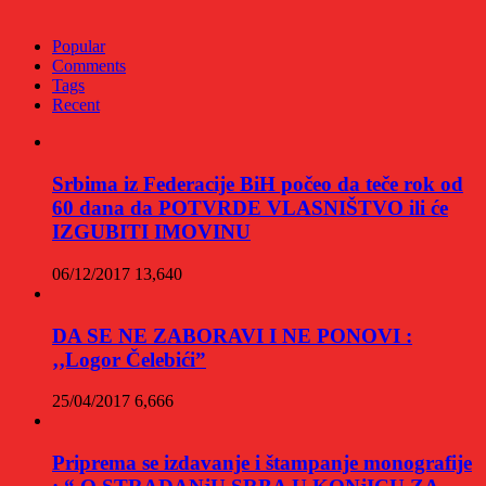
Popular
Comments
Tags
Recent
Srbima iz Federacije BiH počeo da teče rok od
60 dana da POTVRDE VLASNIŠTVO ili će
IZGUBITI IMOVINU
06/12/2017
13,640
DA SE NE ZABORAVI I NE PONOVI :
‚‚Logor Čelebići”
25/04/2017
6,666
Priprema se izdavanje i štampanje monografije