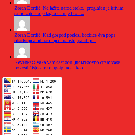
Zoran Đordič: Ne lažite narod stoko...proglašen je krivim
samo zato što je lagao da nije bio u...
Zoran Đordič: Kad gospod poslozi kockice dva popa
obadvojica bili rasčinjeni na istoj parohiji...
Nevenka: Svaka vam cast dori ljudi,redovno citam vase
novosti Osjecam se upotpunosti kao...