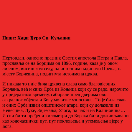
Пише: Хаџи Ђуро Си. Куљанин
Пертовдан, односно празник Светих апостола Петра и Павла,
прославља се на Борцима од 1896. године, када је у овом
лијепом, висинском селу, на источним падинама Прења, на
мјесту Борчевина, подигнута истоимена црква.
И никада то није била црквена слава само благовјерних
Борчана, већ и свих Срба из Коњица који су се радо, нарочито
у пријератном времену, сабирали пред дверима овог
сакралног објекта и Богу молитве узносили…То је била слава
и оних Срба изван општинског атара, који су долазили из
Невесиња, Луке, Зијемаља, Улога, па чак и из Калиновика…
И сви би ти пређени километри до Борака били доживљавани
као ходочаснички пут, пут поклоњења и утемељења вјере у
Бога.