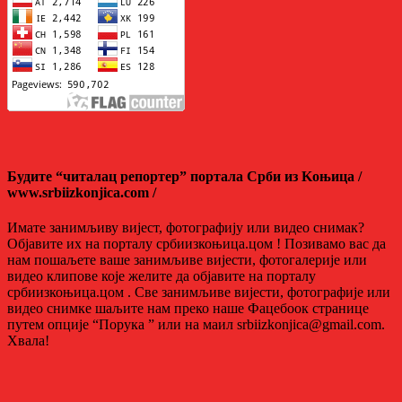
Будите “читалац репортер” портала Срби из Kоњица /
www.srbiizkonjica.com /
Имате занимљиву вијест, фотографију или видео снимак?
Објавите их на порталу србиизкоњица.цом ! Позивамо вас да
нам пошаљете ваше занимљиве вијести, фотогалерије или
видео клипове које желите да објавите на порталу
србиизкоњица.цом . Све занимљиве вијести, фотографије или
видео снимке шаљите нам преко наше Фацебоок странице
путем опције “Порука ” или на маил srbiizkonjica@gmail.com.
Хвала!