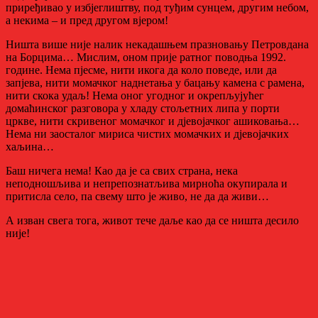
приређивао у избјеглиштву, под туђим сунцем, другим небом,
а некима – и пред другом вјером!
Ништа више није налик некадашњем празновању Петровдана
на Борцима… Мислим, оном прије ратног поводња 1992.
године. Нема пјесме, нити икога да коло поведе, или да
запјева, нити момачког наднетања у бацању камена с рамена,
нити скока удаљ! Нема оног угодног и окрепљујућег
домаћинског разговора у хладу стољетних липа у порти
цркве, нити скривеног момачког и дјевојачког ашиковања…
Нема ни заосталог мириса чистих момачких и дјевојачких
хаљина…
Баш ничега нема! Као да је са свих страна, нека
неподношљива и непрепознатљива мирноћа окупирала и
притисла село, па свему што је живо, не да да живи…
А изван свега тога, живот тече даље као да се ништа десило
није!