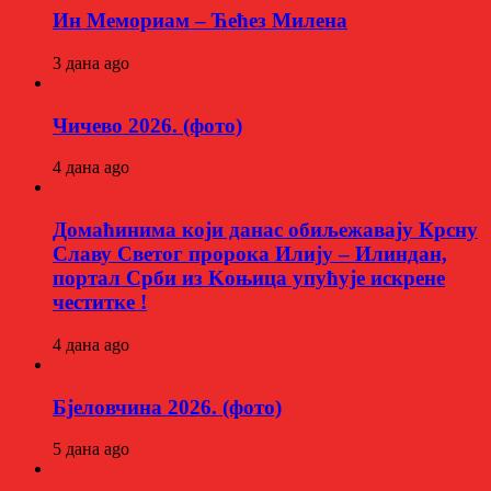
Ин Мемориам – Ћећез Милена
3 дана ago
Чичево 2026. (фото)
4 дана ago
Домаћинима који данас обиљежавају Крсну
Славу Светог пророка Илију – Илиндан,
портал Срби из Kоњица упућује искрене
честитке !
4 дана ago
Бјеловчина 2026. (фото)
5 дана ago