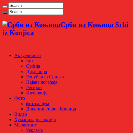
Срби из Коњица Srbi
iz Konjica
Актуелности
Бих
Србија
Дијаспора
Република Српска
Најава догађаја
Регијон
Интервију
Фото
фото албум
Дневник старог Коњица
Видео
Хуманитарна акција
Маркетинг
Реклама