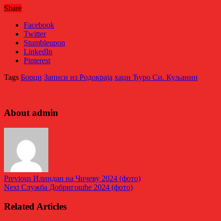
Share
Facebook
Twitter
Stumbleupon
LinkedIn
Pinterest
Tags
Борци
Записи из Родoкраја
хаџи Ђуро Си. Куљанин
About admin
Previous
Илиндан на Чичеву 2024 (фото)
Next
Служба Добригошћe 2024 (фото)
Related Articles