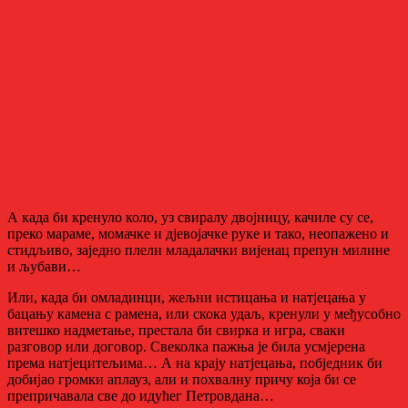
А када би кренуло коло, уз свиралу двојницу, качиле су се,
преко мараме, момачке и дјевојачке руке и тако, неопажено и
стидљиво, заједно плели младалачки вијенац препун милине
и љубави…
Или, када би омладинци, жељни истицања и натјецања у
бацању камена с рамена, или скока удаљ, кренули у међусобно
витешко надметање, престала би свирка и игра, сваки
разговор или договор. Свеколка пажња је била усмјерена
према натјецитељима… А на крају натјецања, побједник би
добијао громки аплауз, али и похвалну причу која би се
препричавала све до идућег Петровдана…