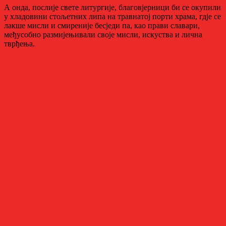
А онда, послије свете литургије, благовјерници би се окупили
у хладовини стољетних липа на травнатој порти храма, гдје се
лакше мисли и смиреније бесједи па, као прави славари,
међусобно размијењивали своје мисли, искуства и лична
тврђења.