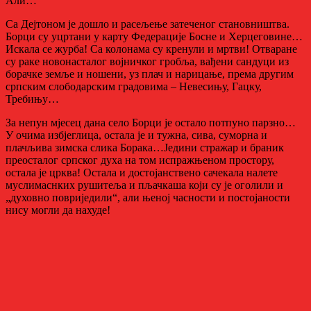
Али…
Са Дејтоном је дошло и расељење затеченог становништва.
Борци су уцртани у карту Федерације Босне и Херцеговине…
Искала се журба! Са колонама су кренули и мртви! Отваране
су раке новонасталог војничког гробља, вађени сандуци из
борачке земље и ношени, уз плач и нарицање, према другим
српским слободарским градовима – Невесињу, Гацку,
Требињу…
За непун мјесец дана село Борци је остало потпуно парзно…
У очима избјеглица, остала је и тужна, сива, суморна и
плачљива зимска слика Борака…Једини стражар и браник
преосталог српског духа на том испражњеном простору,
остала је црква! Остала и достојанствено сачекала налете
муслимаснких рушитеља и пљачкаша који су је оголили и
„духовно повриједили“, али њеној часности и постојаности
нису могли да нахуде!