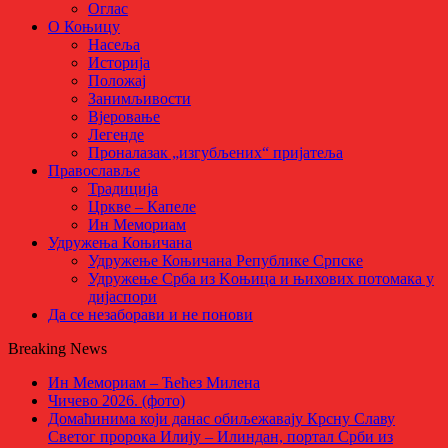
Оглас
О Коњицу
Насеља
Историја
Положај
Занимљивости
Вјеровање
Легенде
Проналазак „изгубљених“ пријатеља
Православље
Традиција
Цркве – Капеле
Ин Мемориам
Удружења Коњичана
Удружење Коњичана Републике Српске
Удружење Срба из Kоњица и њихових потомака у
дијаспори
Да се незаборави и не понови
Breaking News
Ин Мемориам – Ћећез Милена
Чичево 2026. (фото)
Домаћинима који данас обиљежавају Крсну Славу
Светог пророка Илију – Илиндан, портал Срби из