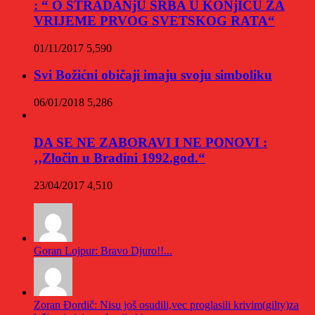
: “ O STRADANjU SRBA U KONjICU ZA
VRIJEME PRVOG SVETSKOG RATA“
01/11/2017
5,590
Svi Božićni običaji imaju svoju simboliku
06/01/2018
5,286
DA SE NE ZABORAVI I NE PONOVI :
‚‚Zločin u Bradini 1992.god.“
23/04/2017
4,510
Goran Lojpur: Bravo Djuro!!...
Zoran Đordič: Nisu još osudili,vec proglasili krivim(gilty)za