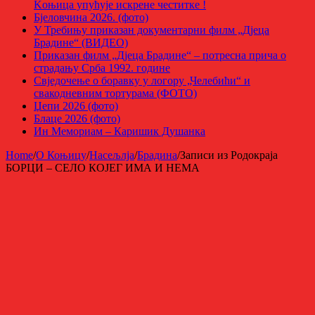
Kоњица упућује искрене честитке !
Бјеловчина 2026. (фото)
У Требињу приказан документарни филм „Дјеца
Брадине“ (ВИДЕО)
Приказан филм „Дјеца Брадине“ – потресна прича о
страдању Срба 1992. године
Свједочење о боравку у логору „Челебићи“ и
свакодневним тортурама (ФОТО)
Џепи 2026 (фото)
Блаце 2026 (фото)
Ин Мемориам – Каришик Душанка
Home
/
О Коњицу
/
Насељлја
/
Брадина
/
Записи из Родокраја
БОРЦИ – СЕЛО КОЈЕГ ИМА И НЕМА