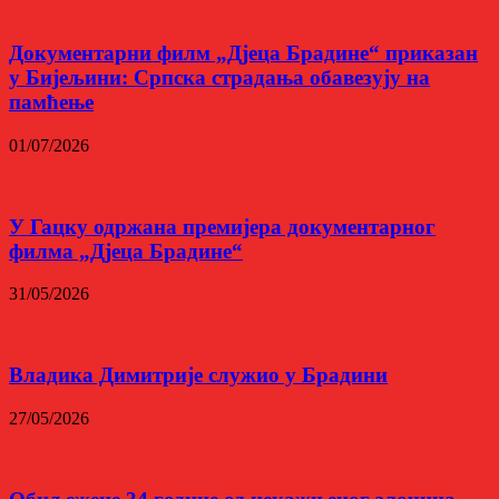
Документарни филм „Дјеца Брадине“ приказан
у Бијељини: Српска страдања обавезују на
памћење
01/07/2026
У Гацку одржана премијера документарног
филма „Дјеца Брадине“
31/05/2026
Владика Димитрије служио у Брадини
27/05/2026