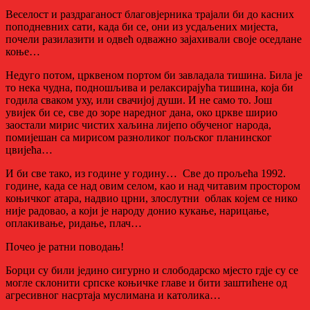
Веселост и раздраганост благовјерника трајали би до касних
поподневних сати, када би се, они из усдаљених мијеста,
почели разилазити и одвећ одважно зајахивали своје оседлане
коње…
Недуго потом, црквеном портом би завладала тишина. Била је
то нека чудна, подношљива и релаксирајућа тишина, која би
годила сваком уху, или свачијој души. И не само то. Још
увијек би се, све до зоре наредног дана, око цркве ширио
заостали мирис чистих хаљина лијепо обученог народа,
помијешан са мирисом разноликог пољског планинског
цвијећа…
И би све тако, из године у годину… Све до прољећа 1992.
године, када се над овим селом, као и над читавим простором
коњичког атара, надвио црни, злослутни облак којем се нико
није радовао, а који је народу донио кукање, нарицање,
оплакивање, ридање, плач…
Почео је ратни поводањ!
Борци су били једино сигурно и слободарско мјесто гдје су се
могле склонити српске коњичке главе и бити заштићене од
агресивног насртаја муслимана и католика…