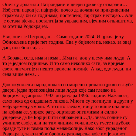
Опет су долазили Патровдани и двери цркве су отварани…
Избјегли народ је, најприје, почео да долази са прикривеним
страхом да би са годинама, постепено, тај страх нестајао…Али
је остала вјечна носталгија за украденим, вјечним огњиштима,
за отетим Родокрајем.
Ево, опет је Петровдан… Само године 2024. И црква је ту.
Обновљена прије пет година. Сва у бијелом па, некао, за овај
дан, посебно сија…
А Борака, села, има и нема…Има га, док у њему има људи. А
то је једном годишње. И то само неколико сати, за вријеме
свете литургије и нешто времена послије. А кад оду људи, ни
села више нема…
Док окупљени народ полако и смирено прилази цркви и љубе
двери, једва препознајем лица људи које сам гледао на
Борцима од априла 1992. до јануара 1996. године. Нажалост,
само нека од ондашњих ликова. Многи су погинули, а други у
међувремену умрли. А то што гледам, нису то више она лица
на којима се, упркос рату, оцртавао оптимизам и силно
увјерење да ће Борци бити одбрањени…Да, знам, године су
учиниле своје, али на тим лицима уочљиве су густе и дубоке
бразде туге и тамна поља меланхолије. Како због украденог
Родокраја, тако и због бројних разочарења које им је живот