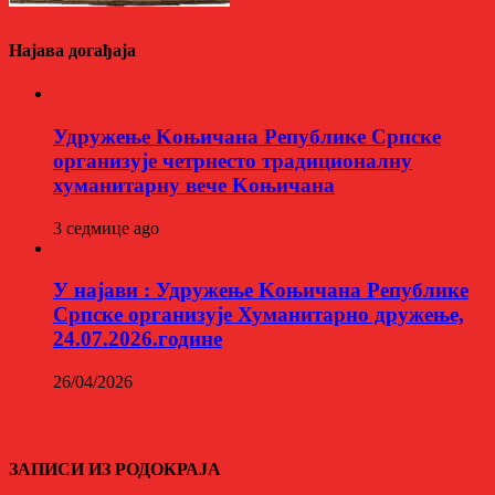
Најава догађаја
Удружење Kоњичана Републике Српске
организује четрнесто традиционалну
хуманитарну вече Kоњичана
3 седмице ago
У најави : Удружење Kоњичана Републике
Српске организује Хуманитарно дружење,
24.07.2026.године
26/04/2026
ЗАПИСИ ИЗ РОДОКРАЈА