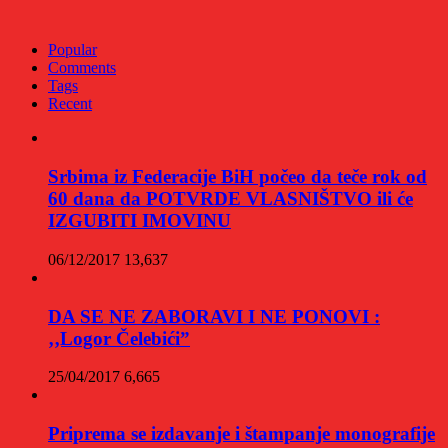
Popular
Comments
Tags
Recent
Srbima iz Federacije BiH počeo da teče rok od
60 dana da POTVRDE VLASNIŠTVO ili će
IZGUBITI IMOVINU
06/12/2017
13,637
DA SE NE ZABORAVI I NE PONOVI :
‚‚Logor Čelebići”
25/04/2017
6,665
Priprema se izdavanje i štampanje monografije