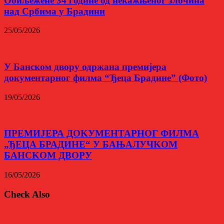
Обиљежене 34 године од некажњеног злочина
над Србима у Брадини
25/05/2026
У Банском двору одржана премијера
документарног филма “Ђеца Брадине” (Фото)
19/05/2026
ПРЕМИЈЕРА ДОKУМЕНТАРНОГ ФИЛМА
„ЂЕЦА БРАДИНЕ“ У БАЊАЛУЧKОМ
БАНСKОМ ДВОРУ
16/05/2026
Check Also