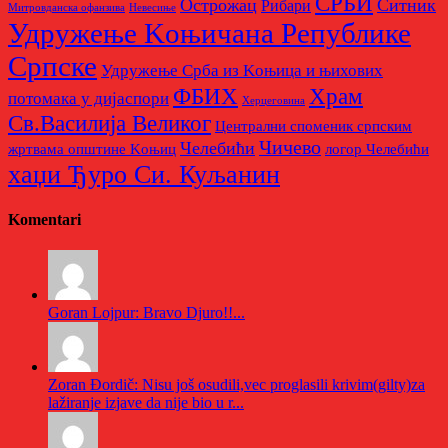
СРБИ
Острожац
Ситник
Рибари
Митровданска офанзива
Невесињe
Удружење Kоњичана Републике
Српске
Удружење Срба из Kоњица и њихових
Храм
ФБИХ
потомака у дијаспори
Херцеговина
Св.Василија Великог
Централни споменик српским
Чичево
Челебићи
жртвама општине Kоњиц
логор Челебићи
хаџи Ђуро Си. Куљанин
Komentari
Goran Lojpur: Bravo Djuro!!...
Zoran Đordič: Nisu još osudili,vec proglasili krivim(gilty)za
lažiranje izjave da nije bio u r...