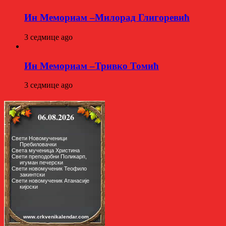
Ин Мемориам –Милорад Глигоревић
3 седмице ago
Ин Мемориам –Тривко Томић
3 седмице ago