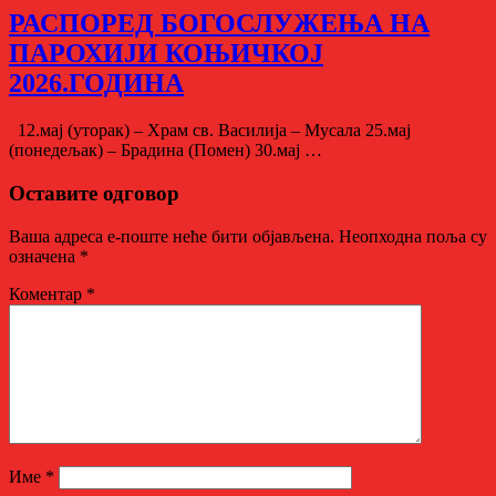
РАСПОРЕД БОГОСЛУЖЕЊА НА
ПАРОХИЈИ КОЊИЧКОЈ
2026.ГОДИНА
12.мај (уторак) – Храм св. Василија – Мусала 25.мај
(понедељак) – Брадина (Помен) 30.мај …
Оставите одговор
Ваша адреса е-поште неће бити објављена.
Неопходна поља су
означена
*
Коментар
*
Име
*