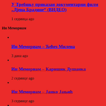
У Требињу приказан документарни филм
„Дјеца Брадине“ (ВИДЕО)
1 седмица ago
Ин Мемориам
Ин Мемориам – Ћећез Милена
3 дана ago
Ин Мемориам – Каришик Душанка
2 седмице ago
Ин Мемориам – Јанко Јањић
3 седмице ago