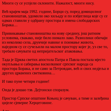
Многи су се успјели склонити. Нажалост, многи нису.
Већ крајем маја 1992. године, Борци су, поред домицилног
становништав, удомили око хиљаду и по избјеглица које су се
одмах ставили у одбрану простора и имена слободарских
Борака…
Привикавање становништва на нову средину, још ратним
условима, свакако, није било нимало лако. Разнолики обичаји
из неколико села, друкчије навике и поимање живота,
наједном су се сучељили на малом простору којег је, уз све то,
требало сачувати од непријатељског атаковања.
Тада је Црква светих апостола Патра и Павла постала мјесто
окупљања и сабирања васколкиког српског народа са
простора Борака, и не само за Петровдан, већ и свих недјеља и
других црквених светковина…
И тако пуне четири године!
Онда је дошао тзв. Дејтонски споразум.
Простор Српске општине Коњиц је сачуван, а тиме и залеђина
цијеле сјеверне Херцеговине.