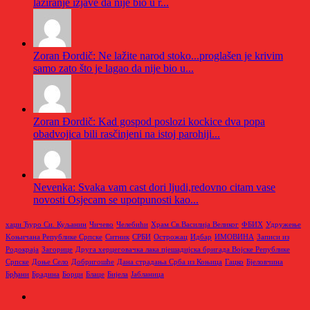
lažiranje izjave da nije bio u r...
Zoran Đordič: Ne lažite narod stoko...proglašen je krivim
samo zato što je lagao da nije bio u...
Zoran Đordič: Kad gospod poslozi kockice dva popa
obadvojica bili rasčinjeni na istoj parohiji...
Nevenka: Svaka vam cast dori ljudi,redovno citam vase
novosti Osjecam se upotpunosti kao...
хаџи Ђуро Си. Куљанин
Чичево
Челебићи
Храм Св.Василија Великог
ФБИХ
Удружење
Kоњичана Републике Српске
Ситник
СРБИ
Острожац
Идбар
ИМОВИНА
Записи из
Родoкраја
Загорице
Друга херцеговачка лака пјешадијска бригада Војске Републике
Српске
Доње Село
Добригошће
Дана страдања Срба из Коњица
Гацко
Бјеловчина
Брђани
Брадина
Борци
Блаце
Бијела
Јабланица