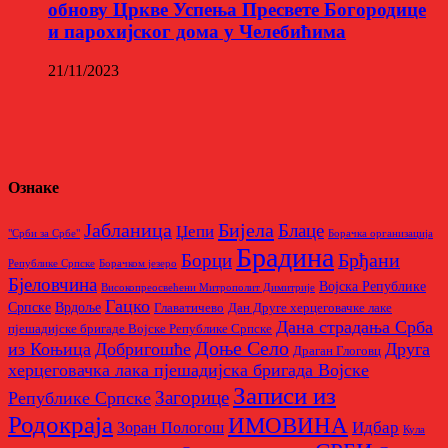
обнову Цркве Успења Пресвете Богородице
и парохијског дома у Челебићима
21/11/2023
Ознаке
Бијела
Јабланица
Блаце
Џепи
"Срби за Србе"
Борачкa организацијa
Брадина
Брђани
Борци
Републике Српске
Борачком језеро
Бјеловчина
Војска Републике
Високопреосвећени Митрополит Димитрије
Гацко
Српске
Врдоље
Главатичево
Дан Друге херцеговачке лаке
Дана страдања Срба
пјешадијске бригаде Војске Републике Српске
Доње Село
из Коњица
Добригошће
Друга
Драган Глоговц
херцеговачка лака пјешадијска бригада Војске
Записи из
Загорице
Републике Српске
Родoкраја
ИМОВИНА
Идбар
Зоран Пологош
Кула