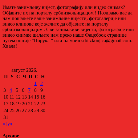
Имате занимљиву вијест, фотографију или видео снимак?
Објавите их на порталу србиизкоњица.цом ! Позивамо вас да
нам пошаљете ваше занимљиве вијести, фотогалерије или
видео клипове које желите да објавите на порталу
србиизкоњица.цом . Све занимљиве вијести, фотографије или
видео снимке шаљите нам преко наше Фацебоок странице
путем опције “Порука ” или на маил srbiizkonjica@gmail.com.
Хвала!
август 2026.
П
У
С
Ч
П
С
Н
1
2
3
4
5
6
7
8
9
10
11
12
13
14
15
16
17
18
19
20
21
22
23
24
25
26
27
28
29
30
31
« јул
Архиве