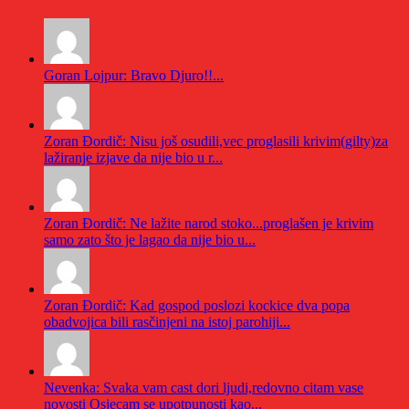
Goran Lojpur: Bravo Djuro!!...
Zoran Đordič: Nisu još osudili,vec proglasili krivim(gilty)za
lažiranje izjave da nije bio u r...
Zoran Đordič: Ne lažite narod stoko...proglašen je krivim
samo zato što je lagao da nije bio u...
Zoran Đordič: Kad gospod poslozi kockice dva popa
obadvojica bili rasčinjeni na istoj parohiji...
Nevenka: Svaka vam cast dori ljudi,redovno citam vase
novosti Osjecam se upotpunosti kao...