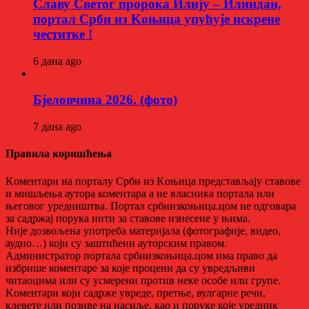
Славу Светог пророка Илију – Илиндан,
портал Срби из Kоњица упућује искрене
честитке !
6 дана ago
Бјеловчина 2026. (фото)
7 дана ago
Правила коришћења
Kоментари на порталу Срби из Kоњица представљају ставове
и мишљења аутора коментара а не власника портала или
његовог уредништва. Портал србиизкоњица.цом не одговара
за садржај порука нити за ставове изнесене у њима.
Није дозвољена употреба материјала (фотографије, видео,
аудио…) који су заштићени ауторским правом.
Администратор портала србиизкоњица.цом има право да
избрише коментаре за које процени да су увредљиви
читаоцима или су усмерени против неке особе или групе.
Kоментари који садрже увреде, претње, вулгарне речи,
клевете или позиве на насиље, као и поруке које уредник