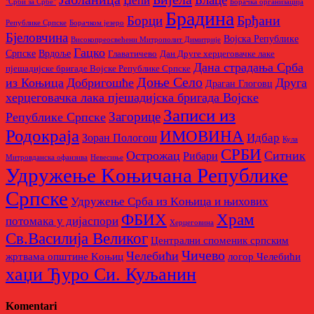
Џепи
"Срби за Србе"
Борачкa организацијa
Брадина
Брђани
Борци
Републике Српске
Борачком језеро
Бјеловчина
Војска Републике
Високопреосвећени Митрополит Димитрије
Гацко
Српске
Врдоље
Главатичево
Дан Друге херцеговачке лаке
Дана страдања Срба
пјешадијске бригаде Војске Републике Српске
Доње Село
из Коњица
Добригошће
Друга
Драган Глоговц
херцеговачка лака пјешадијска бригада Војске
Записи из
Загорице
Републике Српске
Родoкраја
ИМОВИНА
Идбар
Зоран Пологош
Кула
СРБИ
Острожац
Ситник
Рибари
Митровданска офанзива
Невесињe
Удружење Kоњичана Републике
Српске
Удружење Срба из Kоњица и њихових
Храм
ФБИХ
потомака у дијаспори
Херцеговина
Св.Василија Великог
Централни споменик српским
Чичево
Челебићи
жртвама општине Kоњиц
логор Челебићи
хаџи Ђуро Си. Куљанин
Komentari