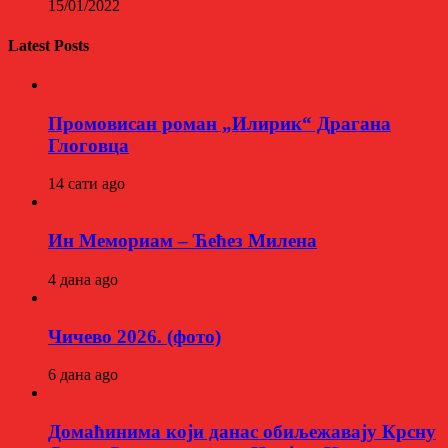
15/01/2022
Latest Posts
Промовисан роман „Илирик“ Драгана
Глоговца
14 сати ago
Ин Мемориам – Ћећез Милена
4 дана ago
Чичево 2026. (фото)
6 дана ago
Домаћинима који данас обиљежавају Крсну