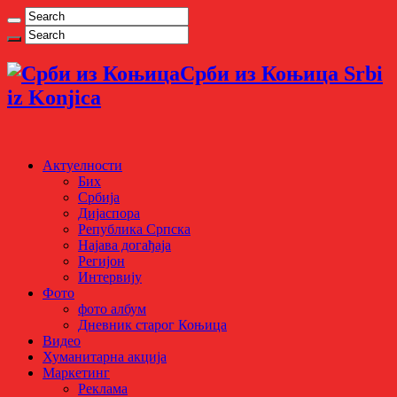
Срби из Коњица Srbi
iz Konjica
Актуелности
Бих
Србија
Дијаспора
Република Српска
Најава догађаја
Регијон
Интервију
Фото
фото албум
Дневник старог Коњица
Видео
Хуманитарна акција
Маркетинг
Реклама