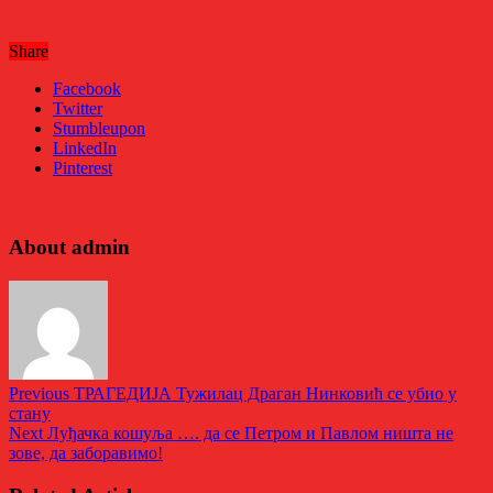
Share
Facebook
Twitter
Stumbleupon
LinkedIn
Pinterest
About admin
Previous
ТРАГЕДИЈА Тужилац Драган Нинковић се убио у
стану
Next
Луђачка кошуља …. да се Петром и Павлом ништа не
зове, да заборавимо!