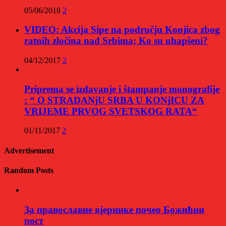
05/06/2018
2
VIDEO: Akcija Sipe na području Konjica zbog
ratnih zločina nad Srbima; Ko su uhapšeni?
04/12/2017
2
Priprema se izdavanje i štampanje monografije
: “ O STRADANjU SRBA U KONjICU ZA
VRIJEME PRVOG SVETSKOG RATA“
01/11/2017
2
Advertisement
Random Posts
За православне вјернике почео Божићни
пост