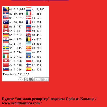
Будите “читалац репортер” портала Срби из Kоњица /
www.srbiizkonjica.com /