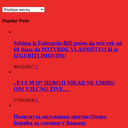
Архиве
Popular Posts
Srbima iz Federacije BiH počeo da teče rok od
60 dana da POTVRDE VLASNIŠTVO ili će
IZGUBITI IMOVINU
06/12/2017
2
„P I S M O“ HEROJI NIKAD NE UMIRU
ONI VJEČNO ŽIVE….
17/03/2018
2
Подигнута оптужница против Омера
Борића за злочине у Коњицу