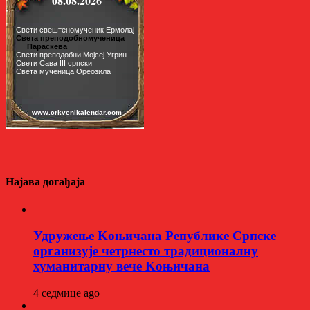
Најава догађаја
Удружење Kоњичана Републике Српске
организује четрнесто традиционалну
хуманитарну вече Kоњичана
4 седмице ago