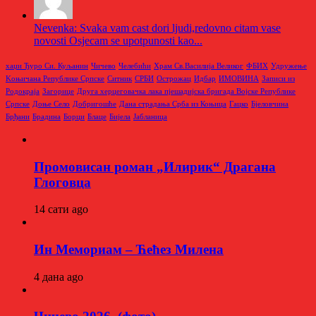
Nevenka: Svaka vam cast dori ljudi,redovno citam vase
novosti Osjecam se upotpunosti kao...
хаџи Ђуро Си. Куљанин
Чичево
Челебићи
Храм Св.Василија Великог
ФБИХ
Удружење
Kоњичана Републике Српске
Ситник
СРБИ
Острожац
Идбар
ИМОВИНА
Записи из
Родoкраја
Загорице
Друга херцеговачка лака пјешадијска бригада Војске Републике
Српске
Доње Село
Добригошће
Дана страдања Срба из Коњица
Гацко
Бјеловчина
Брђани
Брадина
Борци
Блаце
Бијела
Јабланица
Промовисан роман „Илирик“ Драгана
Глоговца
14 сати ago
Ин Мемориам – Ћећез Милена
4 дана ago