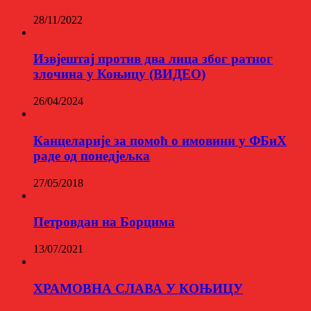
28/11/2022
Извјештај против два лица због ратног
злочина у Коњицу (ВИДЕО)
26/04/2024
Канцеларије за помоћ о имовини у ФБиХ
раде од понедјељка
27/05/2018
Петровдан на Борцима
13/07/2021
ХРАМОВНА СЛАВА У КОЊИЦУ