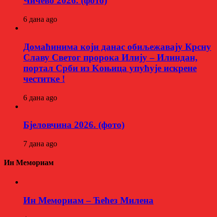
Чичево 2026. (фото)
6 дана ago
Домаћинима који данас обиљежавају Крсну
Славу Светог пророка Илију – Илиндан,
портал Срби из Kоњица упућује искрене
честитке !
6 дана ago
Бјеловчина 2026. (фото)
7 дана ago
Ин Мемориам
Ин Мемориам – Ћећез Милена