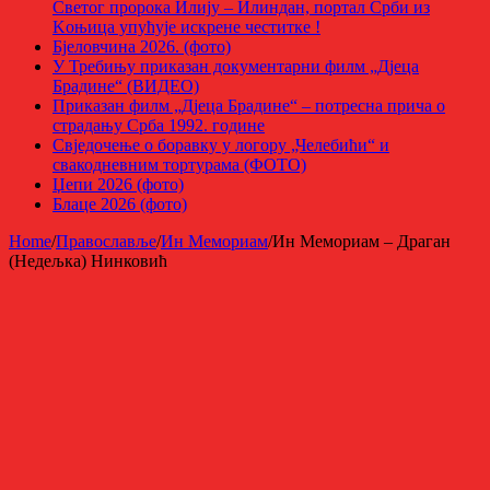
Светог пророка Илију – Илиндан, портал Срби из
Kоњица упућује искрене честитке !
Бјеловчина 2026. (фото)
У Требињу приказан документарни филм „Дјеца
Брадине“ (ВИДЕО)
Приказан филм „Дјеца Брадине“ – потресна прича о
страдању Срба 1992. године
Свједочење о боравку у логору „Челебићи“ и
свакодневним тортурама (ФОТО)
Џепи 2026 (фото)
Блаце 2026 (фото)
Home
/
Православље
/
Ин Мемориам
/
Ин Мемориам – Драган
(Недељка) Нинковић