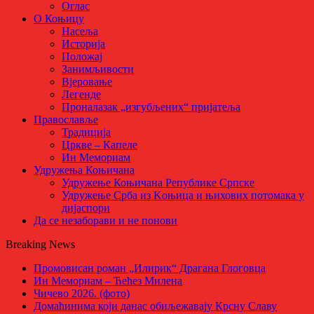
Оглас
О Коњицу
Насеља
Историја
Положај
Занимљивости
Вјеровање
Легенде
Проналазак „изгубљених“ пријатеља
Православље
Традиција
Цркве – Капеле
Ин Мемориам
Удружења Коњичана
Удружење Коњичана Републике Српске
Удружење Срба из Kоњица и њихових потомака у
дијаспори
Да се незаборави и не понови
Breaking News
Промовисан роман „Илирик“ Драгана Глоговца
Ин Мемориам – Ћећез Милена
Чичево 2026. (фото)
Домаћинима који данас обиљежавају Крсну Славу