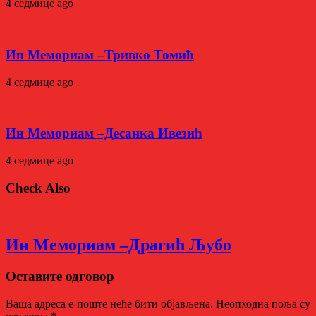
4 седмице ago
Ин Мемориам –Тривко Томић
4 седмице ago
Ин Мемориам –Десанка Ивезић
4 седмице ago
Check Also
Ин Мемориам –Драгић Љубо
Оставите одговор
Ваша адреса е-поште неће бити објављена.
Неопходна поља су