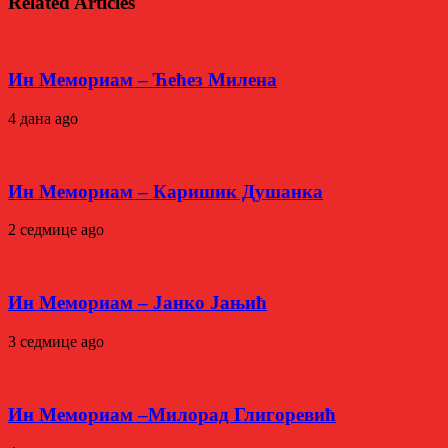
Related Articles
Ин Мемориам – Ћећез Милена
4 дана ago
Ин Мемориам – Каришик Душанка
2 седмице ago
Ин Мемориам – Јанко Јањић
3 седмице ago
Ин Мемориам –Милорад Глигоревић