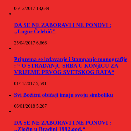
06/12/2017
13,639
DA SE NE ZABORAVI I NE PONOVI :
‚‚Logor Čelebići”
25/04/2017
6,666
Priprema se izdavanje i štampanje monografije
: “ O STRADANjU SRBA U KONjICU ZA
VRIJEME PRVOG SVETSKOG RATA“
01/11/2017
5,591
Svi Božićni običaji imaju svoju simboliku
06/01/2018
5,287
DA SE NE ZABORAVI I NE PONOVI :
‚‚Zločin u Bradini 1992.god.“