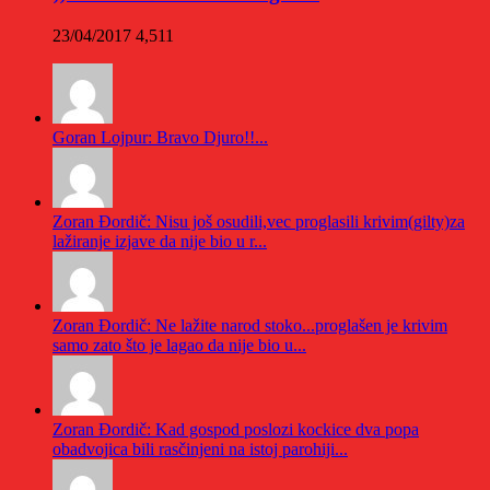
23/04/2017
4,511
Goran Lojpur: Bravo Djuro!!...
Zoran Đordič: Nisu još osudili,vec proglasili krivim(gilty)za
lažiranje izjave da nije bio u r...
Zoran Đordič: Ne lažite narod stoko...proglašen je krivim
samo zato što je lagao da nije bio u...
Zoran Đordič: Kad gospod poslozi kockice dva popa
obadvojica bili rasčinjeni na istoj parohiji...