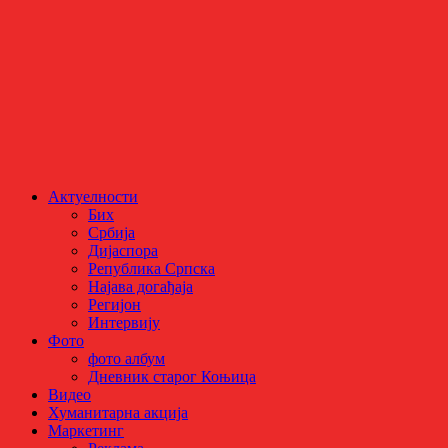
Актуелности
Бих
Србија
Дијаспора
Република Српска
Најава догађаја
Регијон
Интервију
Фото
фото албум
Дневник старог Коњица
Видео
Хуманитарна акција
Маркетинг