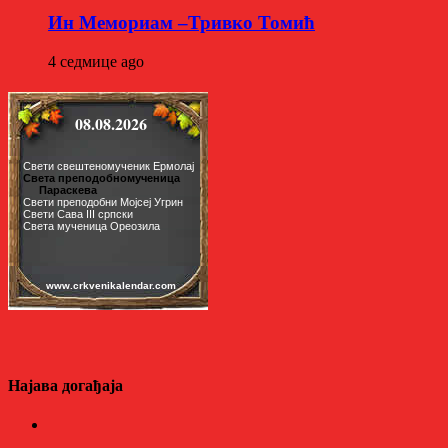
Ин Мемориам –Тривко Томић
4 седмице ago
Најава догађаја