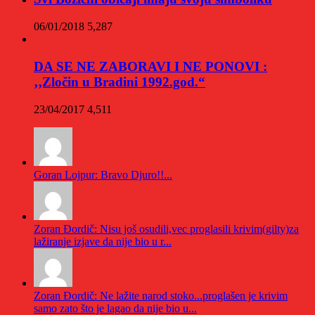
06/01/2018
5,287
DA SE NE ZABORAVI I NE PONOVI :
‚‚Zločin u Bradini 1992.god.“
23/04/2017
4,511
Goran Lojpur: Bravo Djuro!!...
Zoran Đordič: Nisu još osudili,vec proglasili krivim(gilty)za
lažiranje izjave da nije bio u r...
Zoran Đordič: Ne lažite narod stoko...proglašen je krivim
samo zato što je lagao da nije bio u...