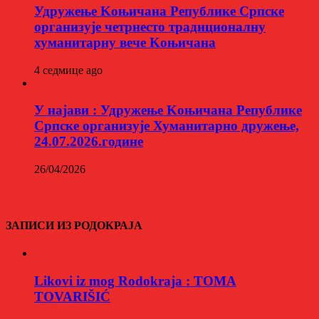
Удружење Kоњичана Републике Српске
организује четрнесто традиционалну
хуманитарну вече Kоњичана
4 седмице ago
У најави : Удружење Kоњичана Републике
Српске организује Хуманитарно дружење,
24.07.2026.године
26/04/2026
ЗАПИСИ ИЗ РОДОКРАЈА
Likovi iz mog Rodokraja : TOMA
TOVARIŠIĆ