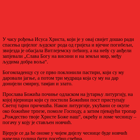
У часу рођења Исуса Христа, који је у овај свијет дошао ради
спасења цијелог људског рода од гријеха и вјечне погибељи,
звијезда је обасјала Витлејемску пећину, а на небу су анђели
запјевали „Слава Богу на висини и на земљи мир, међу
људима добра воља“.
Богомладенцу су се прво поклонили пастири, који су му
даровали јагње, а потом три мудраца која су му на дар
донијели смирну, тамјан и злато.
Прослава Божића почиње одласком на јутарњу литургију, на
којој вјерници који су постили Божићни пост приступају
Светој тајни причешћа. Након литургије, укућани се окупе
око божићне трпезе, помоле Господу, а затим пјевајући тропар
„Рождество твоје Христе Боже наш“, окрећу и ломе чесницу –
погачу у коју је стављен новчић.
Вјерује се да ће ономе у чијем дијелу чеснице буде новчић
наредна година бити посебно срећна.