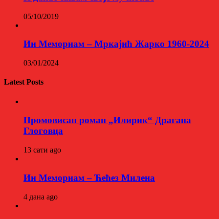
05/10/2019
Ин Мемориам – Мркајић Жарко 1960-2024
03/01/2024
Latest Posts
Промовисан роман „Илирик“ Драгана
Глоговца
13 сати ago
Ин Мемориам – Ћећез Милена
4 дана ago