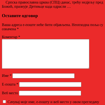
Српска православна црква (СПЦ) данас, трећу нед‌јељу пред
Божић, празнује Д‌јетињце када одрасли …
Оставите одговор
Ваша адреса е-поште неће бити објављена.
Неопходна поља су
означена
*
Коментар
*
Име
*
Е-пошта
*
Веб место
Сачувај моје име, е-пошту и веб место у овом прегледачу