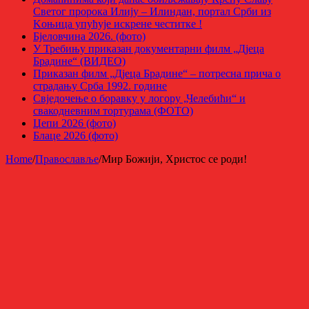
Светог пророка Илију – Илиндан, портал Срби из
Kоњица упућује искрене честитке !
Бјеловчина 2026. (фото)
У Требињу приказан документарни филм „Дјеца
Брадине“ (ВИДЕО)
Приказан филм „Дјеца Брадине“ – потресна прича о
страдању Срба 1992. године
Свједочење о боравку у логору „Челебићи“ и
свакодневним тортурама (ФОТО)
Џепи 2026 (фото)
Блаце 2026 (фото)
Home
/
Православље
/
Мир Божији, Христос се роди!