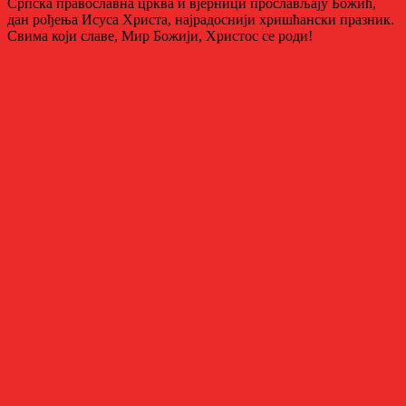
Српска православна црква и вјерници прослављају Божић,
дан рођења Исуса Христа, најрадоснији хришћански празник.
Свима који славе, Мир Божији, Христос се роди!