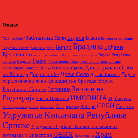
Ознаке
Бијела
Јабланица
Блаце
Џепи
"Срби за Србе"
Борачкa организацијa
Брадина
Брђани
Борци
Републике Српске
Борачком језеро
Бјеловчина
Војска Републике
Високопреосвећени Митрополит Димитрије
Гацко
Српске
Врдоље
Главатичево
Дан Друге херцеговачке лаке
Дана страдања Срба
пјешадијске бригаде Војске Републике Српске
Доње Село
из Коњица
Добригошће
Друга
Драган Глоговц
херцеговачка лака пјешадијска бригада Војске
Записи из
Загорице
Републике Српске
Родoкраја
ИМОВИНА
Идбар
Зоран Пологош
Кула
СРБИ
Острожац
Ситник
Рибари
Митровданска офанзива
Невесињe
Удружење Kоњичана Републике
Српске
Удружење Срба из Kоњица и њихових
Храм
ФБИХ
потомака у дијаспори
Херцеговина