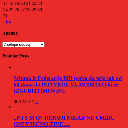
17
18
19
20
21
22
23
24
25
26
27
28
29
30
31
« јул
Архиве
Архиве
Popular Posts
Srbima iz Federacije BiH počeo da teče rok od
60 dana da POTVRDE VLASNIŠTVO ili će
IZGUBITI IMOVINU
06/12/2017
2
„P I S M O“ HEROJI NIKAD NE UMIRU
ONI VJEČNO ŽIVE….