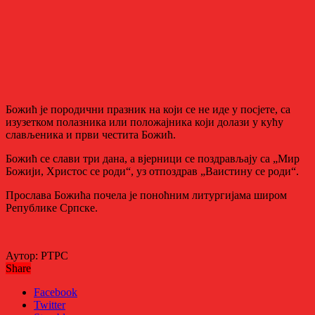
Божић је породични празник на који се не иде у посјете, са
изузетком полазника или положајника који долази у кућу
слављеника и први честита Божић.
Божић се слави три дана, а вјерници се поздрављају са „Мир
Божији, Христос се роди“, уз отпоздрав „Ваистину се роди“.
Прослава Божића почела је поноћним литургијама широм
Републике Српске.
Аутор: РТРС
Share
Facebook
Twitter