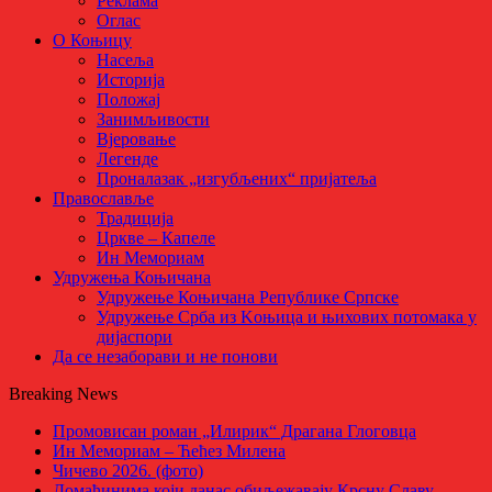
Реклама
Оглас
О Коњицу
Насеља
Историја
Положај
Занимљивости
Вјеровање
Легенде
Проналазак „изгубљених“ пријатеља
Православље
Традиција
Цркве – Капеле
Ин Мемориам
Удружења Коњичана
Удружење Коњичана Републике Српске
Удружење Срба из Kоњица и њихових потомака у
дијаспори
Да се незаборави и не понови
Breaking News
Промовисан роман „Илирик“ Драгана Глоговца
Ин Мемориам – Ћећез Милена
Чичево 2026. (фото)
Домаћинима који данас обиљежавају Крсну Славу