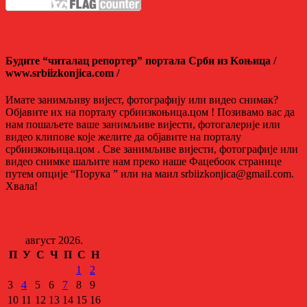
Будите “читалац репортер” портала Срби из Kоњица /
www.srbiizkonjica.com /
Имате занимљиву вијест, фотографију или видео снимак?
Објавите их на порталу србиизкоњица.цом ! Позивамо вас да
нам пошаљете ваше занимљиве вијести, фотогалерије или
видео клипове које желите да објавите на порталу
србиизкоњица.цом . Све занимљиве вијести, фотографије или
видео снимке шаљите нам преко наше Фацебоок странице
путем опције “Порука ” или на маил srbiizkonjica@gmail.com.
Хвала!
август 2026.
П
У
С
Ч
П
С
Н
1
2
3
4
5
6
7
8
9
10
11
12
13
14
15
16