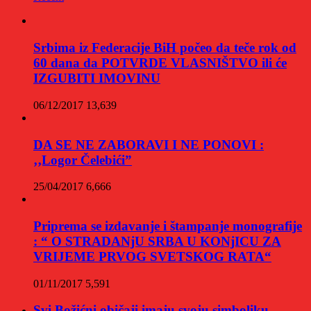
Srbima iz Federacije BiH počeo da teče rok od
60 dana da POTVRDE VLASNIŠTVO ili će
IZGUBITI IMOVINU
06/12/2017
13,639
DA SE NE ZABORAVI I NE PONOVI :
‚‚Logor Čelebići”
25/04/2017
6,666
Priprema se izdavanje i štampanje monografije
: “ O STRADANjU SRBA U KONjICU ZA
VRIJEME PRVOG SVETSKOG RATA“
01/11/2017
5,591
Svi Božićni običaji imaju svoju simboliku