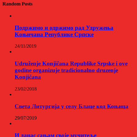
Random Posts
Подржимо и одржимо рад Удружења
Kоњичана Републике Српске
24/11/2019
Udruženje Konjičana Republike Srpske i ove
godine organizuje tradicionalno druzenje
Konjičana
23/02/2018
Света Литургија у селу Блаце код Коњица
29/07/2019
И данас сањам своје мучитеље