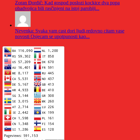
Zoran Đordič: Kad gospod poslozi kockice dva popa
obadvojica bili rasčinjeni na istoj parohiji...
Nevenka: Svaka vam cast dori ljudi,redovno citam vase
novosti Osjecam se upotpunosti kao...