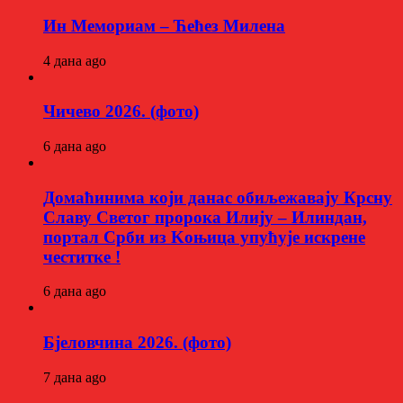
Ин Мемориам – Ћећез Милена
4 дана ago
Чичево 2026. (фото)
6 дана ago
Домаћинима који данас обиљежавају Крсну
Славу Светог пророка Илију – Илиндан,
портал Срби из Kоњица упућује искрене
честитке !
6 дана ago
Бјеловчина 2026. (фото)
7 дана ago