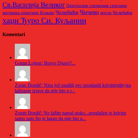
Св.Василија Великог
Централни споменик српским
Чичево
Челебићи
жртвама општине Kоњиц
логор Челебићи
хаџи Ђуро Си. Куљанин
Komentari
Goran Lojpur: Bravo Djuro!!...
Zoran Đordič: Nisu još osudili,vec proglasili krivim(gilty)za
lažiranje izjave da nije bio u r...
Zoran Đordič: Ne lažite narod stoko...proglašen je krivim
samo zato što je lagao da nije bio u...