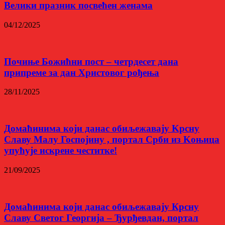
Велики празник посвећен женама
04/12/2025
Почиње Божићни пост – четрдесет дана
припреме за дан Христовог рођења
28/11/2025
Домаћинима који данас обиљежавају Kрсну
Славу Малу Госпојину , портал Срби из Kоњица
упућује искрене честитке!
21/09/2025
Домаћинима који данас обиљежавају Крсну
Славу Светог Георгија – Ђурђевдан, портал