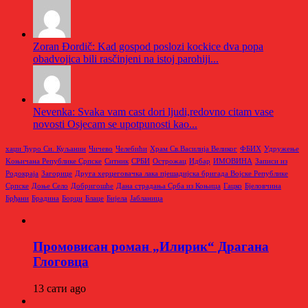
Zoran Đordič: Kad gospod poslozi kockice dva popa
obadvojica bili rasčinjeni na istoj parohiji...
Nevenka: Svaka vam cast dori ljudi,redovno citam vase
novosti Osjecam se upotpunosti kao...
хаџи Ђуро Си. Куљанин
Чичево
Челебићи
Храм Св.Василија Великог
ФБИХ
Удружење
Kоњичана Републике Српске
Ситник
СРБИ
Острожац
Идбар
ИМОВИНА
Записи из
Родoкраја
Загорице
Друга херцеговачка лака пјешадијска бригада Војске Републике
Српске
Доње Село
Добригошће
Дана страдања Срба из Коњица
Гацко
Бјеловчина
Брђани
Брадина
Борци
Блаце
Бијела
Јабланица
Промовисан роман „Илирик“ Драгана
Глоговца
13 сати ago