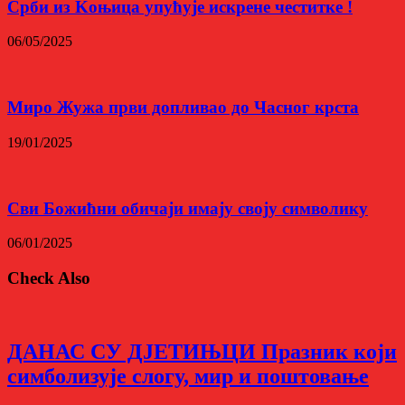
Срби из Kоњица упућује искрене честитке !
06/05/2025
Миро Жужа први допливао до Часног крста
19/01/2025
Сви Божићни обичаји имају своју символику
06/01/2025
Check Also
ДАНАС СУ Д‌ЈЕТИЊЦИ Празник који
симболизује слогу, мир и поштовање