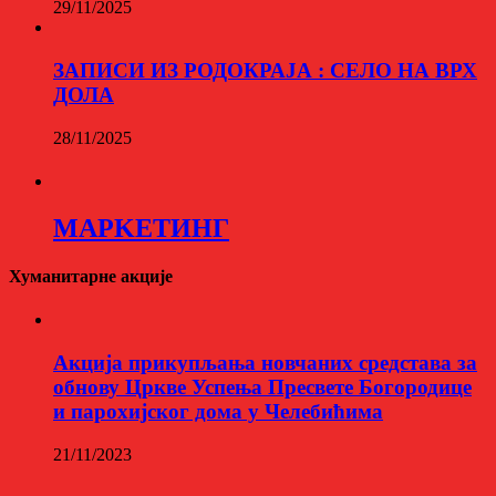
29/11/2025
ЗАПИСИ ИЗ РОДОКРАЈА : СЕЛО НА ВРХ
ДОЛА
28/11/2025
МАРKЕТИНГ
Хуманитарне акције
Aкција прикупљања новчаних средстава за
обнову Цркве Успења Пресвете Богородице
и парохијског дома у Челебићима
21/11/2023