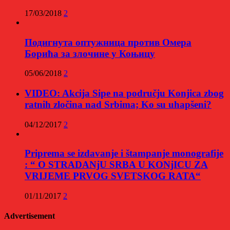
17/03/2018
2
Подигнута оптужница против Омера
Борића за злочине у Коњицу
05/06/2018
2
VIDEO: Akcija Sipe na području Konjica zbog
ratnih zločina nad Srbima; Ko su uhapšeni?
04/12/2017
2
Priprema se izdavanje i štampanje monografije
: “ O STRADANjU SRBA U KONjICU ZA
VRIJEME PRVOG SVETSKOG RATA“
01/11/2017
2
Advertisement