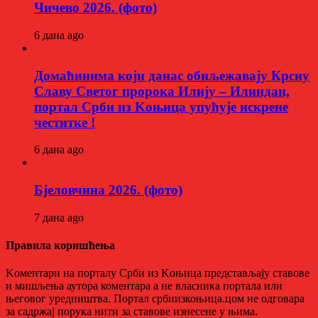
Чичево 2026. (фото)
6 дана ago
Домаћинима који данас обиљежавају Крсну
Славу Светог пророка Илију – Илиндан,
портал Срби из Kоњица упућује искрене
честитке !
6 дана ago
Бјеловчина 2026. (фото)
7 дана ago
Правила коришћења
Kоментари на порталу Срби из Kоњица представљају ставове
и мишљења аутора коментара а не власника портала или
његовог уредништва. Портал србиизкоњица.цом не одговара
за садржај порука нити за ставове изнесене у њима.