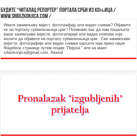
Будите “читалац репортер” портала Срби из Kоњица /
www.srbiizkonjica.com /
Имате занимљиву вијест, фотографију или видео снимак? Објавите
их на порталу србиизкоњица.цом ! Позивамо вас да нам пошаљете
ваше занимљиве вијести, фотогалерије или видео клипове које
желите да објавите на порталу србиизкоњица.цом . Све занимљиве
вијести, фотографије или видео снимке шаљите нам преко наше
Фацебоок странице путем опције “Порука ” или на маил
srbiizkonjica@gmail.com. Хвала!