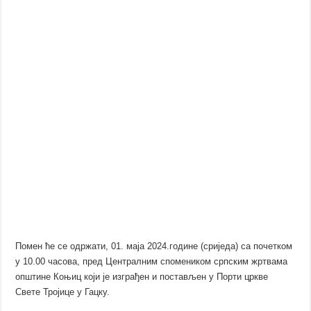
Помен ће се одржати, 01. маја 2024.године (сриједа) са почетком
у 10.00 часова, пред Централним спомеником српским жртвама
општине Коњиц који је изграђен и постављен у Порти цркве
Свете Тројице у Гацку.