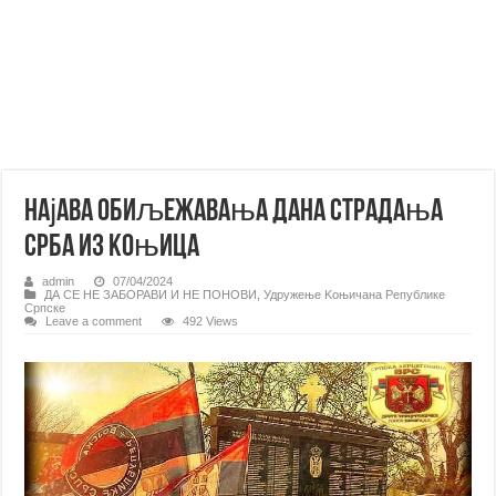
Најава обиљежавања Дана страдања
Срба из Коњица
admin
07/04/2024
ДА СЕ НЕ ЗАБОРАВИ И НЕ ПОНОВИ
,
Удружење Kоњичана Републике
Српске
Leave a comment
492 Views