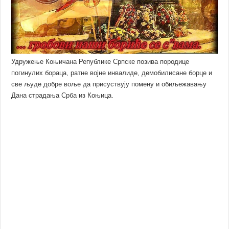
Удружење Коњичана Републике Српске позива породице
погинулих бораца, ратне војне инвалиде, демобилисане борце и
све људе добре воље да присуствују помену и обиљежавању
Дана страдања Срба из Коњица.