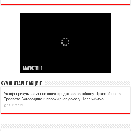
МАРKЕТИНГ
Хуманитарне акције
Aкција прикупљања новчаних средстава за обнову Цркве Успења
Пресвете Богородице и парохијског дома у Челебићима
21/11/2023