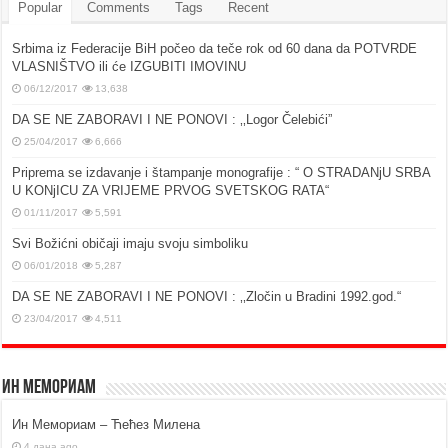
Popular
Comments
Tags
Recent
Srbima iz Federacije BiH počeo da teče rok od 60 dana da POTVRDE
VLASNIŠTVO ili će IZGUBITI IMOVINU
06/12/2017
13,638
DA SE NE ZABORAVI I NE PONOVI : ‚‚Logor Čelebići”
25/04/2017
6,666
Priprema se izdavanje i štampanje monografije : “ O STRADANjU SRBA
U KONjICU ZA VRIJEME PRVOG SVETSKOG RATA“
01/11/2017
5,591
Svi Božićni običaji imaju svoju simboliku
06/01/2018
5,287
DA SE NE ZABORAVI I NE PONOVI : ‚‚Zločin u Bradini 1992.god.“
23/04/2017
4,511
Ин Мемориам
Ин Мемориам – Ћећез Милена
4 дана ago