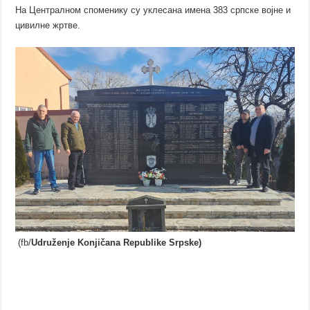
На Централном споменику су уклесана имена 383 српске војне и
цивилне жртве.
(fb/
Udruženje Konjičana Republike Srpske)