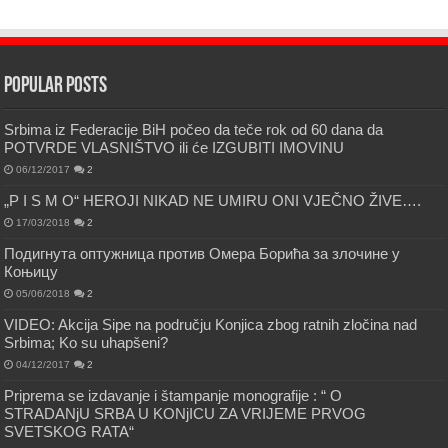
Popular Posts
Srbima iz Federacije BiH počeo da teče rok od 60 dana da
POTVRDE VLASNIŠTVO ili će IZGUBITI IMOVINU
06/12/2017
2
„P I S M O“ HEROJI NIKAD NE UMIRU ONI VJEČNO ŽIVE….
17/03/2018
2
Подигнута оптужница против Омера Борића за злочине у
Коњицу
05/06/2018
2
VIDEO: Akcija Sipe na području Konjica zbog ratnih zločina nad
Srbima; Ko su uhapšeni?
04/12/2017
2
Priprema se izdavanje i štampanje monografije : “ O
STRADANjU SRBA U KONjICU ZA VRIJEME PRVOG
SVETSKOG RATA“