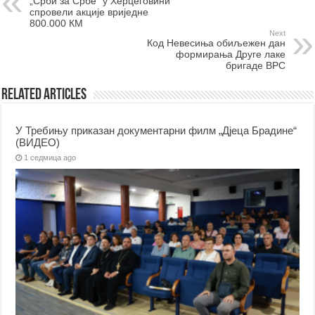
„Срби за Србе“ у Херцеговини
спровели акције вриједне
800.000 КМ
Next
Код Невесиња обиљежен дан
формирања Друге лаке
бригаде ВРС
Related Articles
У Требињу приказан документарни филм „Дјеца Брадине“
(ВИДЕО)
1 седмица ago