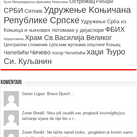
Острожац
Рибари
Кула
Митровданска офанзива
Невесињe
Удружење Kоњичана
СРБИ
Ситник
Републике Српске
Удружење Срба из
ФБИХ
Kоњица и њихових потомака у дијаспори
Храм Св.Василија Великог
Херцеговина
Централни споменик српским жртвама општине Kоњиц
хаџи Ђуро
Чичево
Челебићи
логор Челебићи
Си. Куљанин
Komentari
Goran Lojpur: Bravo Djuro!!...
Zoran Đordič: Nisu još osudili,vec proglasili krivim(gilty)za
lažiranje izjave da nije bio u r...
Zoran Đordič: Ne lažite narod stoko...proglašen je krivim samo