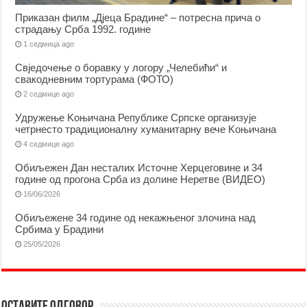
Приказан филм „Дјеца Брадине“ – потресна прича о
страдању Срба 1992. године
1 седмица ago
Свједочење о боравку у логору „Челебићи“ и
свакодневним тортурама (ФОТО)
2 седмице ago
Удружење Kоњичана Републике Српске организује
четрнесто традиционалну хуманитарну вече Kоњичана
4 седмице ago
Обиљежен Дан несталих Источне Херцеговине и 34
године од прогона Срба из долине Неретве (ВИДЕО)
16/06/2026
Обиљежене 34 године од некажњеног злочина над
Србима у Брадини
25/05/2026