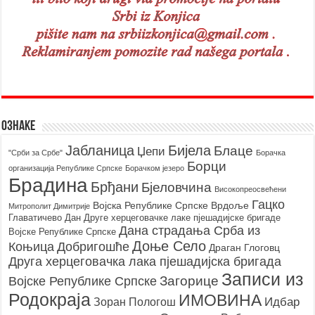
Ознаке
Бијела
Јабланица
Блаце
Џепи
"Срби за Србе"
Борачкa
Борци
организацијa Републике Српске
Борачком језеро
Брадина
Брђани
Бјеловчина
Високопреосвећени
Гацко
Војска Републике Српске
Врдоље
Митрополит Димитрије
Главатичево
Дан Друге херцеговачке лаке пјешадијске бригаде
Дана страдања Срба из
Војске Републике Српске
Доње Село
Коњица
Добригошће
Драган Глоговц
Друга херцеговачка лака пјешадијска бригада
Записи из
Загорице
Војске Републике Српске
Родoкраја
ИМОВИНА
Идбар
Зоран Пологош