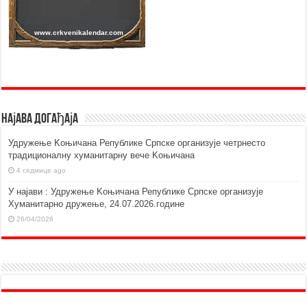
Најава догађаја
Удружење Kоњичана Републике Српске организује четрнесто
традиционалну хуманитарну вече Kоњичана
4 седмице ago
У најави : Удружење Kоњичана Републике Српске организује
Хуманитарно дружење, 24.07.2026.године
26/04/2026