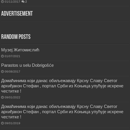
01/11/2017
2
Advertisement
Random Posts
Музеј Житомислић
01/07/2021
Parastos u selu Dobrigošće
06/08/2017
Домаћинима који данас обиљежавају Крсну Славу Светог
архиђакон Стефан , портал Срби из Kоњица упућује искрене
честитке !
09/01/2022
Домаћинима који данас обиљежавају Крсну Славу Светог
архиђакон Стефан , портал Срби из Kоњица упућује искрене
честитке !
09/01/2019