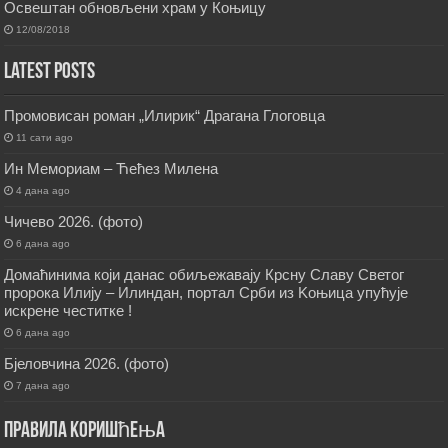
Освештан обновљени храм у Коњицу
12/08/2018
Latest Posts
Промовисан роман „Илирик“ Драгана Глоговца
11 сати ago
Ин Мемориам – Ћећез Милена
4 дана ago
Чичево 2026. (фото)
6 дана ago
Домаћинима који данас обиљежавају Крсну Славу Светог
пророка Илију – Илиндан, портал Срби из Kоњица упућује
искрене честитке !
6 дана ago
Бјеловчина 2026. (фото)
7 дана ago
Правила коришћења