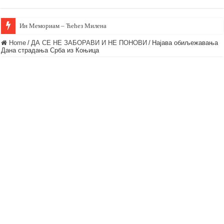
Ин Мемориам – Ћећез Милена
Home
/
ДА СЕ НЕ ЗАБОРАВИ И НЕ ПОНОВИ
/
Најава обиљежавања
Дана страдања Срба из Коњица