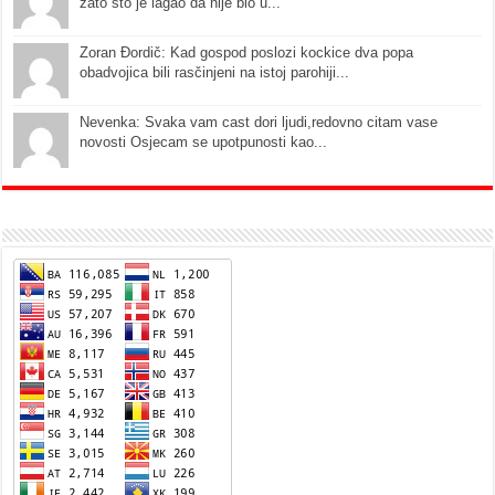
zato što je lagao da nije bio u...
Zoran Đordič: Kad gospod poslozi kockice dva popa
obadvojica bili rasčinjeni na istoj parohiji...
Nevenka: Svaka vam cast dori ljudi,redovno citam vase
novosti Osjecam se upotpunosti kao...