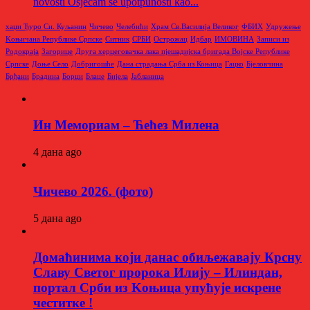
novosti Osjecam se upotpunosti kao...
хаџи Ђуро Си. Куљанин
Чичево
Челебићи
Храм Св.Василија Великог
ФБИХ
Удружење
Kоњичана Републике Српске
Ситник
СРБИ
Острожац
Идбар
ИМОВИНА
Записи из
Родoкраја
Загорице
Друга херцеговачка лака пјешадијска бригада Војске Републике
Српске
Доње Село
Добригошће
Дана страдања Срба из Коњица
Гацко
Бјеловчина
Брђани
Брадина
Борци
Блаце
Бијела
Јабланица
Ин Мемориам – Ћећез Милена
4 дана ago
Чичево 2026. (фото)
5 дана ago
Домаћинима који данас обиљежавају Крсну
Славу Светог пророка Илију – Илиндан,
портал Срби из Kоњица упућује искрене
честитке !