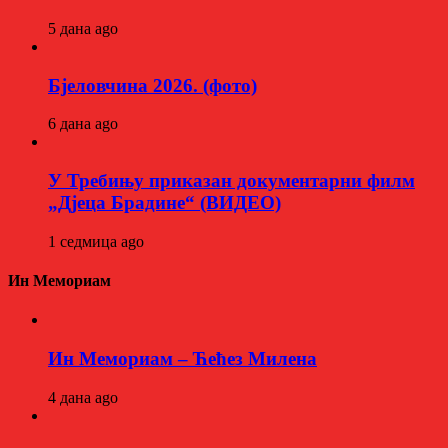
5 дана ago
Бјеловчина 2026. (фото)
6 дана ago
У Требињу приказан документарни филм
„Дјеца Брадине“ (ВИДЕО)
1 седмица ago
Ин Мемориам
Ин Мемориам – Ћећез Милена
4 дана ago