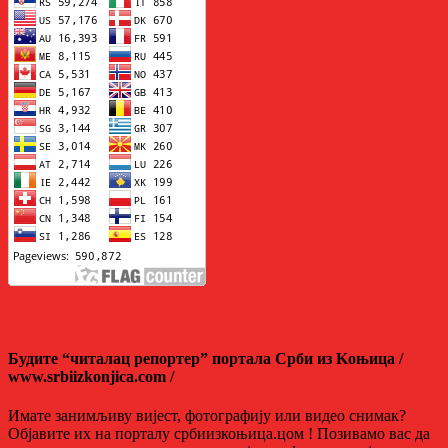
Будите “читалац репортер” портала Срби из Kоњица /
www.srbiizkonjica.com /
Имате занимљиву вијест, фотографију или видео снимак?
Објавите их на порталу србиизкоњица.цом ! Позивамо вас да