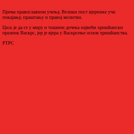
Према православном учењу, Велики пост вјернике учи
покајању, праштању и правој молитви.
Циљ је да се у миру и тишини дочека највећи хришћански
празник Васкрс, јер је вјера у Васкрсење основ хришћанства.
РТРС