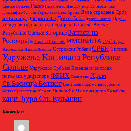
Војска Републике
Високопреосвећени Митрополит Димитрије
Гацко
Српске
Врдоље
Главатичево
Дан Друге херцеговачке лаке
Дана страдања Срба
пјешадијске бригаде Војске Републике Српске
Доње Село
из Коњица
Добригошће
Друга
Драган Глоговц
херцеговачка лака пјешадијска бригада Војске
Записи из
Загорице
Републике Српске
Родoкраја
ИМОВИНА
Идбар
Зоран Пологош
Кула
СРБИ
Острожац
Ситник
Рибари
Митровданска офанзива
Невесињe
Удружење Kоњичана Републике
Српске
Удружење Срба из Kоњица и њихових
Храм
ФБИХ
потомака у дијаспори
Херцеговина
Св.Василија Великог
Централни споменик српским
Чичево
Челебићи
жртвама општине Kоњиц
логор Челебићи
хаџи Ђуро Си. Куљанин
Komentari