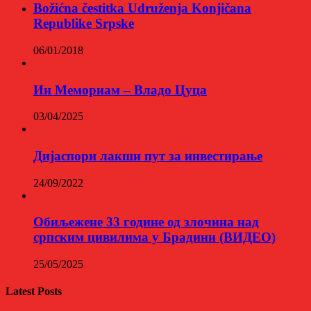
Božićna čestitka Udruženja Konjičana
Republike Srpske
06/01/2018
Ин Мемориам – Владо Цуца
03/04/2025
Дијаспори лакши пут за инвестирање
24/09/2022
Обиљежене 33 године од злочина над
српским цивилима у Брадини (ВИДЕО)
25/05/2025
Latest Posts