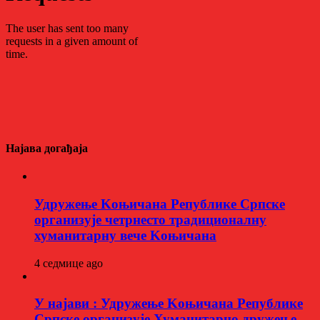
Најава догађаја
Удружење Kоњичана Републике Српске
организује четрнесто традиционалну
хуманитарну вече Kоњичана
4 седмице ago
У најави : Удружење Kоњичана Републике
Српске организује Хуманитарно дружење,