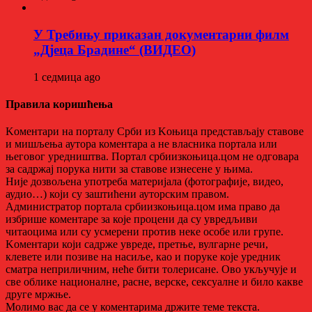
У Требињу приказан документарни филм
„Дјеца Брадине“ (ВИДЕО)
1 седмица ago
Правила коришћења
Kоментари на порталу Срби из Kоњица представљају ставове
и мишљења аутора коментара а не власника портала или
његовог уредништва. Портал србиизкоњица.цом не одговара
за садржај порука нити за ставове изнесене у њима.
Није дозвољена употреба материјала (фотографије, видео,
аудио…) који су заштићени ауторским правом.
Администратор портала србиизкоњица.цом има право да
избрише коментаре за које процени да су увредљиви
читаоцима или су усмерени против неке особе или групе.
Kоментари који садрже увреде, претње, вулгарне речи,
клевете или позиве на насиље, као и поруке које уредник
сматра неприличним, неће бити толерисане. Ово укључује и
све облике националне, расне, верске, сексуалне и било какве
друге мржње.
Молимо вас да се у коментарима држите теме текста.