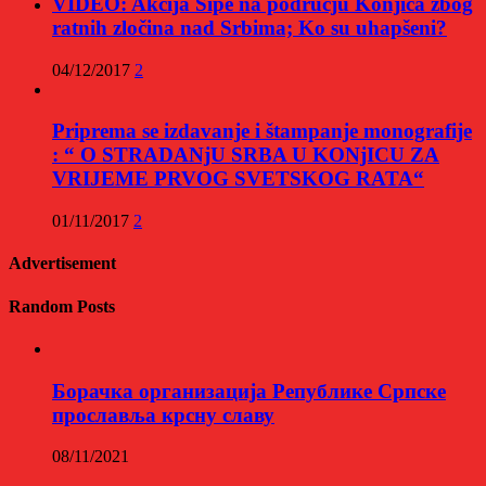
VIDEO: Akcija Sipe na području Konjica zbog
ratnih zločina nad Srbima; Ko su uhapšeni?
04/12/2017
2
Priprema se izdavanje i štampanje monografije
: “ O STRADANjU SRBA U KONjICU ZA
VRIJEME PRVOG SVETSKOG RATA“
01/11/2017
2
Advertisement
Random Posts
Борачка организација Републике Српске
прославља крсну славу
08/11/2021