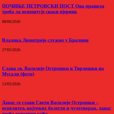
ПОЧИЊЕ ПЕТРОВСKИ ПОСТ Ова правила
треба да испоштује сваки вјерник
08/06/2026
Владика Димитрије служио у Брадини
27/05/2026
Слава св. Василије Острошки и Тврдошки на
Мусали (фото)
12/05/2026
Данас се слави Свети Василије Острошки –
исцелитељ најтежих болести и чудотворац, данас
треба очистити кућу