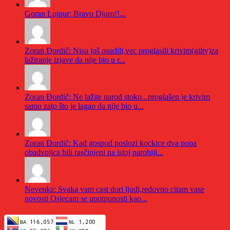
Goran Lojpur: Bravo Djuro!!...
Zoran Đordič: Nisu još osudili,vec proglasili krivim(gilty)za
lažiranje izjave da nije bio u r...
Zoran Đordič: Ne lažite narod stoko...proglašen je krivim
samo zato što je lagao da nije bio u...
Zoran Đordič: Kad gospod poslozi kockice dva popa
obadvojica bili rasčinjeni na istoj parohiji...
Nevenka: Svaka vam cast dori ljudi,redovno citam vase
novosti Osjecam se upotpunosti kao...