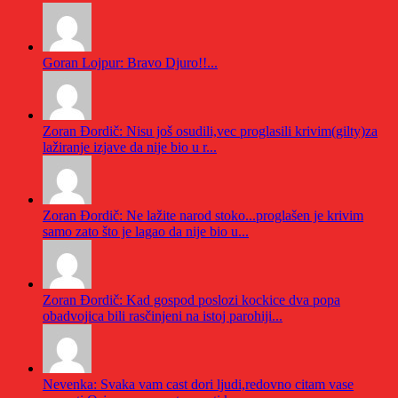
Goran Lojpur: Bravo Djuro!!...
Zoran Đordič: Nisu još osudili,vec proglasili krivim(gilty)za
lažiranje izjave da nije bio u r...
Zoran Đordič: Ne lažite narod stoko...proglašen je krivim
samo zato što je lagao da nije bio u...
Zoran Đordič: Kad gospod poslozi kockice dva popa
obadvojica bili rasčinjeni na istoj parohiji...
Nevenka: Svaka vam cast dori ljudi,redovno citam vase