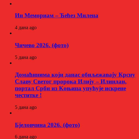
Ин Мемориам – Ћећез Милена
4 дана ago
Чичево 2026. (фото)
5 дана ago
Домаћинима који данас обиљежавају Крсну
Славу Светог пророка Илију – Илиндан,
портал Срби из Kоњица упућује искрене
честитке !
5 дана ago
Бјеловчина 2026. (фото)
6 дана ago