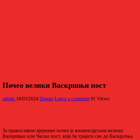
Почео велики Васкршњи пост
admin
18/03/2024
Црква
Leave a comment
91 Views
За православне вјернике почео је вишенедјељни велики
Васкршњи или Часни пост, који ће трајати све до Васкрсења