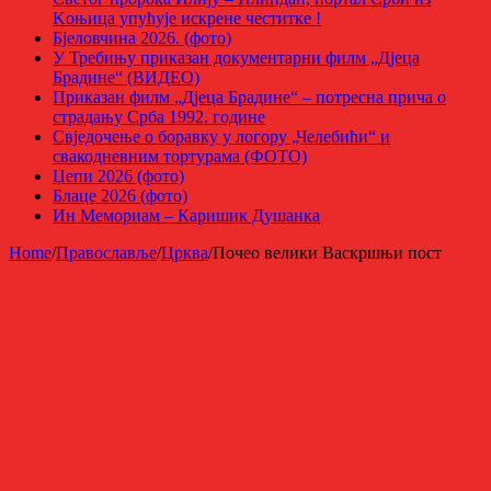
Kоњица упућује искрене честитке !
Бјеловчина 2026. (фото)
У Требињу приказан документарни филм „Дјеца
Брадине“ (ВИДЕО)
Приказан филм „Дјеца Брадине“ – потресна прича о
страдању Срба 1992. године
Свједочење о боравку у логору „Челебићи“ и
свакодневним тортурама (ФОТО)
Џепи 2026 (фото)
Блаце 2026 (фото)
Ин Мемориам – Каришик Душанка
Home
/
Православље
/
Црква
/
Почео велики Васкршњи пост