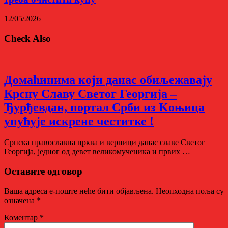
12/05/2026
Check Also
Домаћинима који данас обиљежавају
Крсну Славу Светог Георгија –
Ђурђевдан, портал Срби из Kоњица
упућује искрене честитке !
Српска православна црква и верници данас славe Светог
Георгија, једног од девет великомученика и првих …
Оставите одговор
Ваша адреса е-поште неће бити објављена.
Неопходна поља су
означена
*
Коментар
*