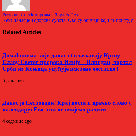
Previous
Ин Мемориам – Зора Ћећез
Next
Данас је Тодорова субота: Ово су обичаји који се поштују
Related Articles
Домаћинима који данас обиљежавају Крсну
Славу Светог пророка Илију – Илиндан, портал
Срби из Kоњица упућује искрене честитке !
5 дана ago
Данас је Петровдан! Крај поста и црвено слово у
календару: Ево шта не смијемо радити
4 седмице ago