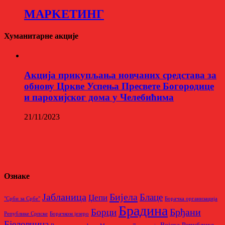
МАРKЕТИНГ
Хуманитарне акције
Aкција прикупљања новчаних средстава за
обнову Цркве Успења Пресвете Богородице
и парохијског дома у Челебићима
21/11/2023
Ознаке
Бијела
Јабланица
Блаце
Џепи
"Срби за Србе"
Борачкa организацијa
Брадина
Брђани
Борци
Републике Српске
Борачком језеро
Бјеловчина