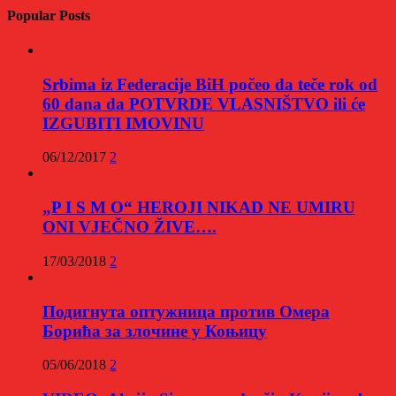
Popular Posts
Srbima iz Federacije BiH počeo da teče rok od
60 dana da POTVRDE VLASNIŠTVO ili će
IZGUBITI IMOVINU
06/12/2017
2
„P I S M O“ HEROJI NIKAD NE UMIRU
ONI VJEČNO ŽIVE….
17/03/2018
2
Подигнута оптужница против Омера
Борића за злочине у Коњицу
05/06/2018
2