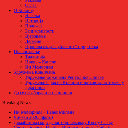
Реклама
Оглас
О Коњицу
Насеља
Историја
Положај
Занимљивости
Вјеровање
Легенде
Проналазак „изгубљених“ пријатеља
Православље
Традиција
Цркве – Капеле
Ин Мемориам
Удружења Коњичана
Удружење Коњичана Републике Српске
Удружење Срба из Kоњица и њихових потомака у
дијаспори
Да се незаборави и не понови
Breaking News
Ин Мемориам – Ћећез Милена
Чичево 2026. (фото)
Домаћинима који данас обиљежавају Крсну Славу
Светог пророка Илију – Илиндан, портал Срби из