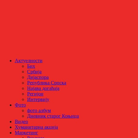
Актуелности
Бих
Србија
Дијаспора
Република Српска
Најава догађаја
Регијон
Интервију
Фото
фото албум
Дневник старог Коњица
Видео
Хуманитарна акција
Маркетинг