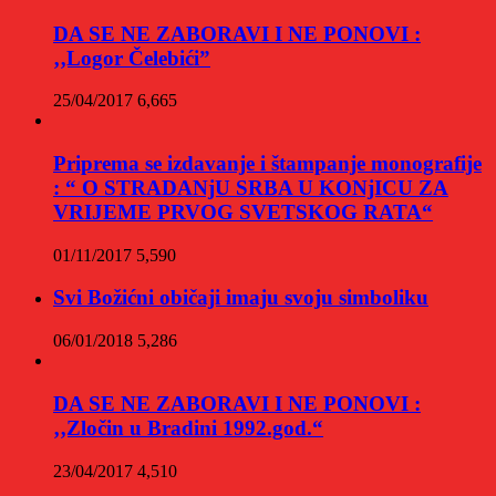
DA SE NE ZABORAVI I NE PONOVI :
‚‚Logor Čelebići”
25/04/2017
6,665
Priprema se izdavanje i štampanje monografije
: “ O STRADANjU SRBA U KONjICU ZA
VRIJEME PRVOG SVETSKOG RATA“
01/11/2017
5,590
Svi Božićni običaji imaju svoju simboliku
06/01/2018
5,286
DA SE NE ZABORAVI I NE PONOVI :
‚‚Zločin u Bradini 1992.god.“
23/04/2017
4,510