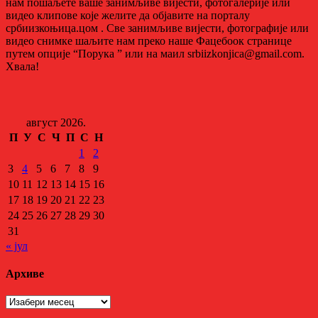
нам пошаљете ваше занимљиве вијести, фотогалерије или
видео клипове које желите да објавите на порталу
србиизкоњица.цом . Све занимљиве вијести, фотографије или
видео снимке шаљите нам преко наше Фацебоок странице
путем опције “Порука ” или на маил srbiizkonjica@gmail.com.
Хвала!
август 2026.
П
У
С
Ч
П
С
Н
1
2
3
4
5
6
7
8
9
10
11
12
13
14
15
16
17
18
19
20
21
22
23
24
25
26
27
28
29
30
31
« јул
Архиве
Архиве