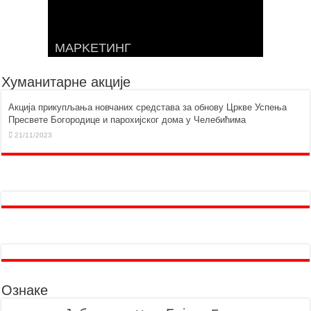
МАРKЕТИНГ
Хуманитарне акције
Aкција прикупљања новчаних средстава за обнову Цркве Успења
Пресвете Богородице и парохијског дома у Челебићима
21/11/2023
Ознаке