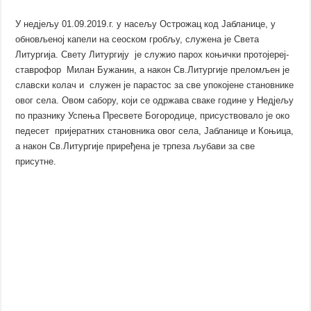
У недјељу 01.09.2019.г. у насељу Острожац код Јабланице, у
обновљеној капели на сеоском гробљу, служена је Света
Литургија. Свету Литургију је служио парох коњички протојереј-
ставрофор Милан Бужанин, а након Св.Литургије преломљен је
славски колач и служен је парастос за све упокојене становнике
овог села. Овом сабору, који се одржава сваке године у Недјељу
по празнику Успења Пресвете Богородице, присуствовало је око
педесет пријератних становника овог села, Јабланице и Коњица,
а након Св.Литургије приређена је трпеза љубави за све
присутне.