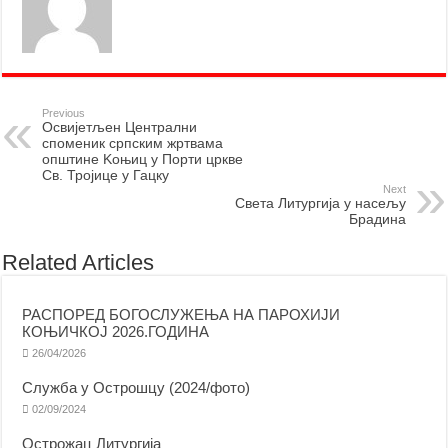
Previous
Освијетљен Централни
споменик српским жртвама
општине Kоњиц у Порти цркве
Св. Тројице у Гацку
Next
Света Литургија у насељу
Брадина
Related Articles
РАСПОРЕД БОГОСЛУЖЕЊА НА ПАРОХИЈИ
КОЊИЧКОЈ 2026.ГОДИНА
26/04/2026
Служба у Острошцу (2024/фото)
02/09/2024
Острожац Литургија