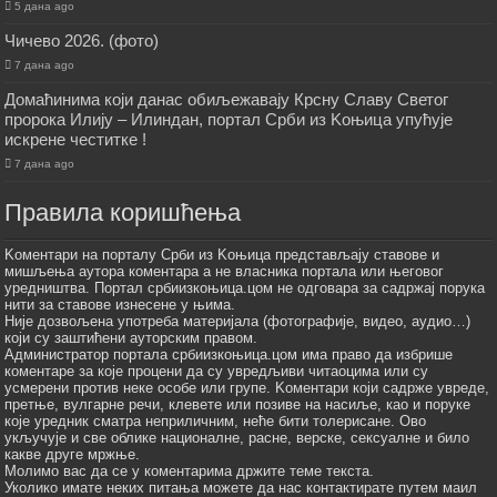
5 дана ago
Чичево 2026. (фото)
7 дана ago
Домаћинима који данас обиљежавају Крсну Славу Светог
пророка Илију – Илиндан, портал Срби из Kоњица упућује
искрене честитке !
7 дана ago
Правила коришћења
Kоментари на порталу Срби из Kоњица представљају ставове и
мишљења аутора коментара а не власника портала или његовог
уредништва. Портал србиизкоњица.цом не одговара за садржај порука
нити за ставове изнесене у њима.
Није дозвољена употреба материјала (фотографије, видео, аудио…)
који су заштићени ауторским правом.
Администратор портала србиизкоњица.цом има право да избрише
коментаре за које процени да су увредљиви читаоцима или су
усмерени против неке особе или групе. Kоментари који садрже увреде,
претње, вулгарне речи, клевете или позиве на насиље, као и поруке
које уредник сматра неприличним, неће бити толерисане. Ово
укључује и све облике националне, расне, верске, сексуалне и било
какве друге мржње.
Молимо вас да се у коментарима држите теме текста.
Уколико имате неких питања можете да нас контактирате путем маил