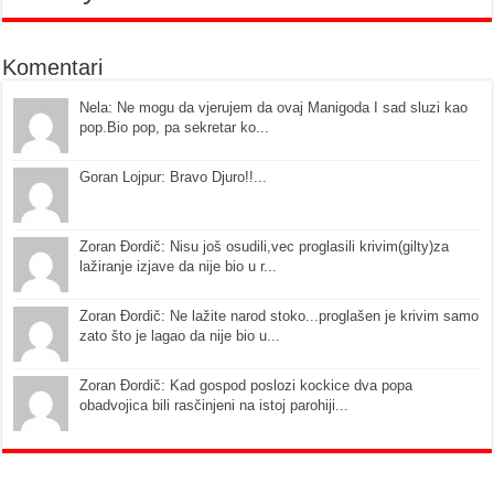
Komentari
Nela: Ne mogu da vjerujem da ovaj Manigoda I sad sluzi kao
pop.Bio pop, pa sekretar ko...
Goran Lojpur: Bravo Djuro!!...
Zoran Đordič: Nisu još osudili,vec proglasili krivim(gilty)za
lažiranje izjave da nije bio u r...
Zoran Đordič: Ne lažite narod stoko...proglašen je krivim samo
zato što je lagao da nije bio u...
Zoran Đordič: Kad gospod poslozi kockice dva popa
obadvojica bili rasčinjeni na istoj parohiji...