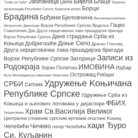
Бијела
Јабланица
Блаце
Џепи
"Срби за Србе"
Борачкa
Борци
организацијa Републике Српске
Борачком језеро
Брадина
Брђани
Бјеловчина
Високопреосвећени
Гацко
Војска Републике Српске
Врдоље
Митрополит Димитрије
Главатичево
Дан Друге херцеговачке лаке пјешадијске бригаде
Дана страдања Срба из
Војске Републике Српске
Доње Село
Коњица
Добригошће
Драган Глоговц
Друга херцеговачка лака пјешадијска бригада
Записи из
Загорице
Војске Републике Српске
Родoкраја
ИМОВИНА
Идбар
Зоран Пологош
Острожац
Рибари
Кула
Митровданска офанзива
Невесињe
Удружење Kоњичана
СРБИ
Ситник
Републике Српске
Удружење Срба из
ФБИХ
Kоњица и њихових потомака у дијаспори
Храм Св.Василија Великог
Херцеговина
Централни споменик српским жртвама општине Kоњиц
хаџи Ђуро
Чичево
Челебићи
логор Челебићи
Си. Куљанин