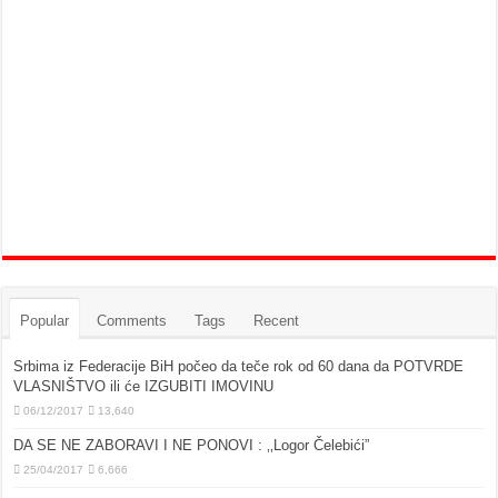
Popular
Comments
Tags
Recent
Srbima iz Federacije BiH počeo da teče rok od 60 dana da POTVRDE
VLASNIŠTVO ili će IZGUBITI IMOVINU
06/12/2017
13,640
DA SE NE ZABORAVI I NE PONOVI : ‚‚Logor Čelebići”
25/04/2017
6,666