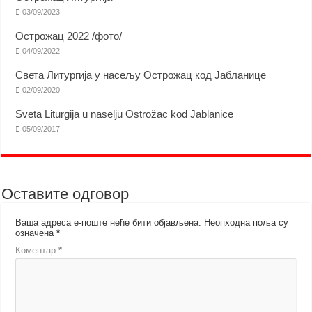
03/09/2023
Острожац 2022 /фото/
04/09/2022
Света Литургија у насељу Острожац код Јабланице
02/09/2020
Sveta Liturgija u naselju Ostrožac kod Jablanice
05/09/2017
Оставите одговор
Ваша адреса е-поште неће бити објављена.
Неопходна поља су
означена
*
Коментар
*