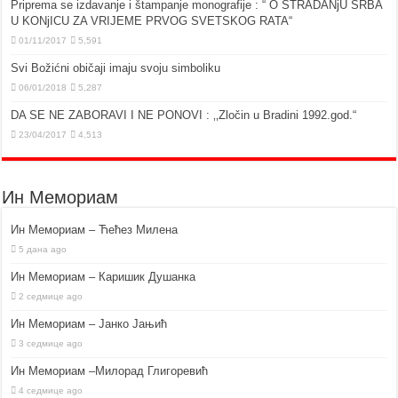
Priprema se izdavanje i štampanje monografije : “ O STRADANjU SRBA
U KONjICU ZA VRIJEME PRVOG SVETSKOG RATA“
01/11/2017
5,591
Svi Božićni običaji imaju svoju simboliku
06/01/2018
5,287
DA SE NE ZABORAVI I NE PONOVI : ‚‚Zločin u Bradini 1992.god.“
23/04/2017
4,513
Ин Мемориам
Ин Мемориам – Ћећез Милена
5 дана ago
Ин Мемориам – Каришик Душанка
2 седмице ago
Ин Мемориам – Јанко Јањић
3 седмице ago
Ин Мемориам –Милорад Глигоревић
4 седмице ago