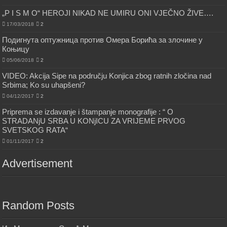
„P I S M O“ HEROJI NIKAD NE UMIRU ONI VJEČNO ŽIVE….
17/03/2018
2
Подигнута оптужница против Омера Борића за злочине у
Коњицу
05/06/2018
2
VIDEO: Akcija Sipe na području Konjica zbog ratnih zločina nad
Srbima; Ko su uhapšeni?
04/12/2017
2
Priprema se izdavanje i štampanje monografije : “ O
STRADANjU SRBA U KONjICU ZA VRIJEME PRVOG
SVETSKOG RATA“
01/11/2017
2
Advertisement
Random Posts