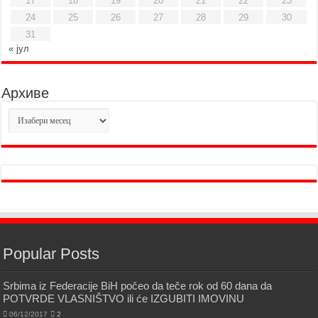
17
18
19
20
21
22
23
24
25
26
27
28
29
30
31
« јул
Архиве
Архиве
Popular Posts
Srbima iz Federacije BiH počeo da teče rok od 60 dana da
POTVRDE VLASNIŠTVO ili će IZGUBITI IMOVINU
06/12/2017
2