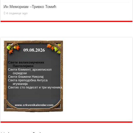
Ин Мемориам –Тривко Томић
4 седмице ago