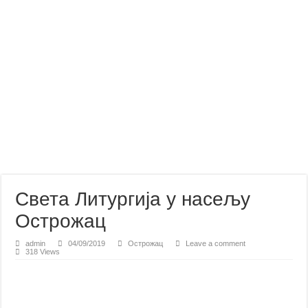
Света Литургија у насељу
Острожац
admin
04/09/2019
Острожац
Leave a comment
318 Views