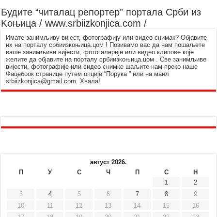
Будите “читалац репортер” портала Срби из
Kоњица / www.srbiizkonjica.com /
Имате занимљиву вијест, фотографију или видео снимак? Објавите
их на порталу србиизкоњица.цом ! Позивамо вас да нам пошаљете
ваше занимљиве вијести, фотогалерије или видео клипове које
желите да објавите на порталу србиизкоњица.цом . Све занимљиве
вијести, фотографије или видео снимке шаљите нам преко наше
Фацебоок странице путем опције “Порука ” или на маил
srbiizkonjica@gmail.com. Хвала!
август 2026.
П
У
С
Ч
П
С
Н
1
2
3
4
5
6
7
8
9
10
11
12
13
14
15
16