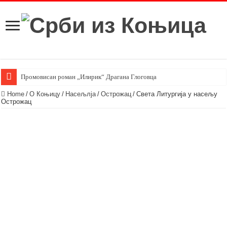
Промовисан роман „Илирик“ Драгана Глоговца
Home
/
О Коњицу
/
Насељлја
/
Острожац
/
Света Литургија у насељу
Острожац