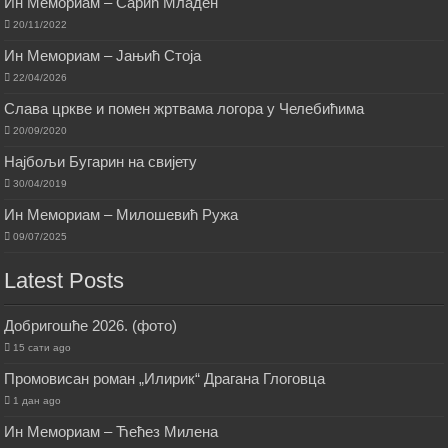
Ин Мемориам – Сарић Младен
20/11/2022
Ин Мемориам – Јањић Стоја
22/04/2026
Слава цркве и помен жртвама логора у Челебићима
20/09/2020
Најбољи Бугарин на свијету
30/04/2019
Ин Мемориам – Милошевић Ружа
09/07/2025
Latest Posts
Добригошће 2026. (фото)
15 сати ago
Промовисан роман „Илирик“ Драгана Глоговца
1 дан ago
Ин Мемориам – Ћећез Милена