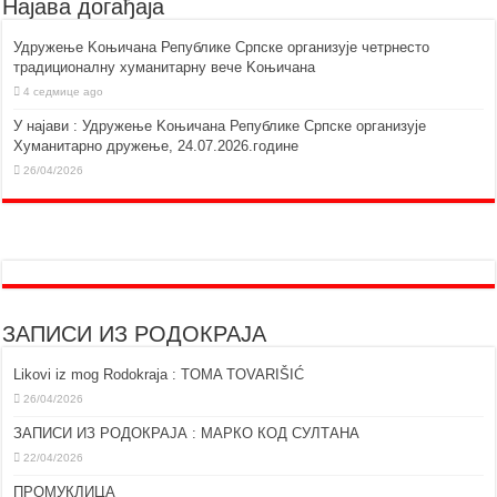
Најава догађаја
Удружење Kоњичана Републике Српске организује четрнесто
традиционалну хуманитарну вече Kоњичана
4 седмице ago
У најави : Удружење Kоњичана Републике Српске организује
Хуманитарно дружење, 24.07.2026.године
26/04/2026
ЗАПИСИ ИЗ РОДОКРАЈА
Likovi iz mog Rodokraja : TOMA TOVARIŠIĆ
26/04/2026
ЗАПИСИ ИЗ РОДОКРАЈА : МАРКО КОД СУЛТАНА
22/04/2026
ПРОМУКЛИЦА