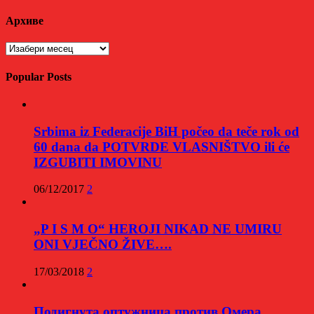
Архиве
Архиве
Popular Posts
Srbima iz Federacije BiH počeo da teče rok od
60 dana da POTVRDE VLASNIŠTVO ili će
IZGUBITI IMOVINU
06/12/2017
2
„P I S M O“ HEROJI NIKAD NE UMIRU
ONI VJEČNO ŽIVE….
17/03/2018
2
Подигнута оптужница против Омера