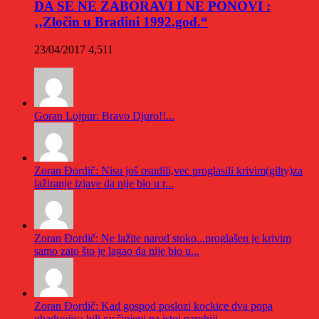
DA SE NE ZABORAVI I NE PONOVI :
‚‚Zločin u Bradini 1992.god.“
23/04/2017
4,511
Goran Lojpur: Bravo Djuro!!...
Zoran Đordič: Nisu još osudili,vec proglasili krivim(gilty)za
lažiranje izjave da nije bio u r...
Zoran Đordič: Ne lažite narod stoko...proglašen je krivim
samo zato što je lagao da nije bio u...
Zoran Đordič: Kad gospod poslozi kockice dva popa
obadvojica bili rasčinjeni na istoj parohiji...