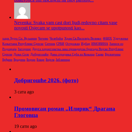
Nevenka: Svaka vam cast dori ljudi,redovno citam vase
novosti Osjecam se upotpunosti kao...
хаџи Ђуро Си. Куљанин
Чичево
Челебићи
Храм Св.Василија Великог
ФБИХ
Удружење
Kоњичана Републике Српске
Ситник
СРБИ
Острожац
Идбар
ИМОВИНА
Записи из
Родoкраја
Загорице
Друга херцеговачка лака пјешадијска бригада Војске Републике
Српске
Доње Село
Добригошће
Дана страдања Срба из Коњица
Гацко
Бјеловчина
Брђани
Брадина
Борци
Блаце
Бијела
Јабланица
Добригошће 2026. (фото)
3 сата ago
Промовисан роман „Илирик“ Драгана
Глоговца
19 сати ago