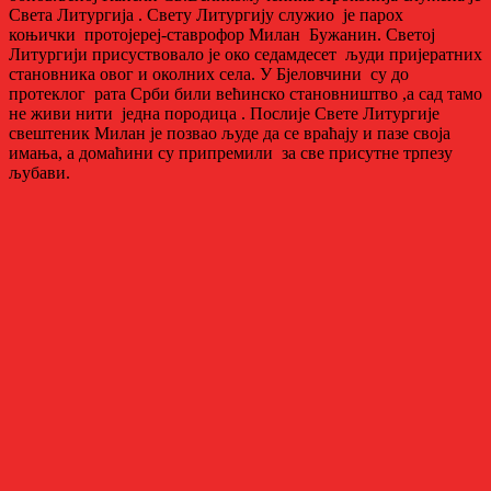
Света Литургија . Свету Литургију служио је парох
коњички протојереј-ставрофор Милан Бужанин. Светој
Литургији присуствовало је око седамдесет људи пријератних
становника овог и околних села. У Бјеловчини су до
протеклог рата Срби били већинско становништво ,а сад тамо
не живи нити једна породица . Послије Свете Литургије
свештеник Милан је позвао људе да се враћају и пазе своја
имања, а домаћини су припремили за све присутне трпезу
љубави.