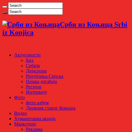
Срби из Коњица Srbi
iz Konjica
Актуелности
Бих
Србија
Дијаспора
Република Српска
Најава догађаја
Регијон
Интервију
Фото
фото албум
Дневник старог Коњица
Видео
Хуманитарна акција
Маркетинг
Реклама