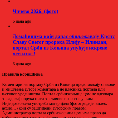
Чичево 2026. (фото)
6 дана ago
Домаћинима који данас обиљежавају Крсну
Славу Светог пророка Илију – Илиндан,
портал Срби из Kоњица упућује искрене
честитке !
6 дана ago
Правила коришћења
Kоментари на порталу Срби из Kоњица представљају ставове
и мишљења аутора коментара а не власника портала или
његовог уредништва. Портал србиизкоњица.цом не одговара
за садржај порука нити за ставове изнесене у њима.
Није дозвољена употреба материјала (фотографије, видео,
аудио…) који су заштићени ауторским правом.
Администратор портала србиизкоњица.цом има право да
избрише коментаре за које процени да су увредљиви