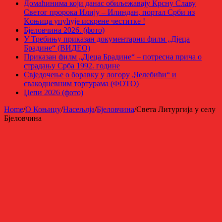
Домаћинима који данас обиљежавају Крсну Славу
Светог пророка Илију – Илиндан, портал Срби из
Kоњица упућује искрене честитке !
Бјеловчина 2026. (фото)
У Требињу приказан документарни филм „Дјеца
Брадине“ (ВИДЕО)
Приказан филм „Дјеца Брадине“ – потресна прича о
страдању Срба 1992. године
Свједочење о боравку у логору „Челебићи“ и
свакодневним тортурама (ФОТО)
Џепи 2026 (фото)
Home
/
О Коњицу
/
Насељлја
/
Бјеловчина
/
Света Литургија у селу
Бјеловчина