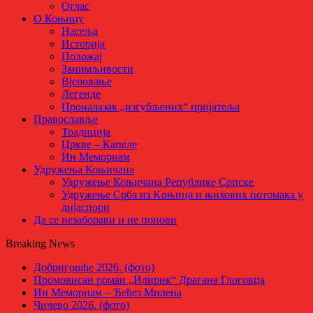
Оглас
О Коњицу
Насеља
Историја
Положај
Занимљивости
Вјеровање
Легенде
Проналазак „изгубљених“ пријатеља
Православље
Традиција
Цркве – Капеле
Ин Мемориам
Удружења Коњичана
Удружење Коњичана Републике Српске
Удружење Срба из Kоњица и њихових потомака у
дијаспори
Да се незаборави и не понови
Breaking News
Добригошће 2026. (фото)
Промовисан роман „Илирик“ Драгана Глоговца
Ин Мемориам – Ћећез Милена
Чичево 2026. (фото)