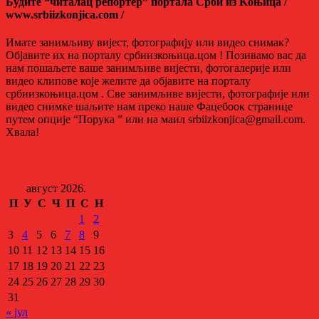
Будите “читалац репортер” портала Срби из Kоњица /
www.srbiizkonjica.com /
Имате занимљиву вијест, фотографију или видео снимак?
Објавите их на порталу србиизкоњица.цом ! Позивамо вас да
нам пошаљете ваше занимљиве вијести, фотогалерије или
видео клипове које желите да објавите на порталу
србиизкоњица.цом . Све занимљиве вијести, фотографије или
видео снимке шаљите нам преко наше Фацебоок странице
путем опције “Порука ” или на маил srbiizkonjica@gmail.com.
Хвала!
август 2026.
П
У
С
Ч
П
С
Н
1
2
3
4
5
6
7
8
9
10
11
12
13
14
15
16
17
18
19
20
21
22
23
24
25
26
27
28
29
30
31
« јул