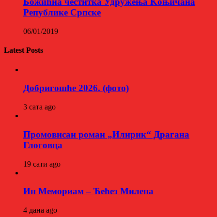
Божићна честитка Удружења Kоњичана
Републике Српске
06/01/2019
Latest Posts
Добригошће 2026. (фото)
3 сата ago
Промовисан роман „Илирик“ Драгана
Глоговца
19 сати ago
Ин Мемориам – Ћећез Милена
4 дана ago