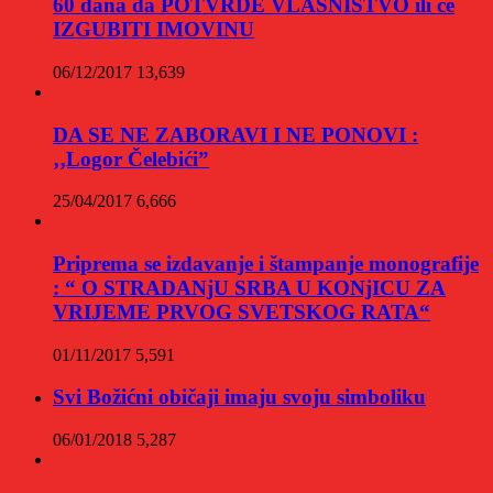
60 dana da POTVRDE VLASNIŠTVO ili će
IZGUBITI IMOVINU
06/12/2017
13,639
DA SE NE ZABORAVI I NE PONOVI :
‚‚Logor Čelebići”
25/04/2017
6,666
Priprema se izdavanje i štampanje monografije
: “ O STRADANjU SRBA U KONjICU ZA
VRIJEME PRVOG SVETSKOG RATA“
01/11/2017
5,591
Svi Božićni običaji imaju svoju simboliku
06/01/2018
5,287