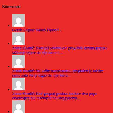
Komentari
Goran Lojpur: Bravo Djuro!!...
Zoran Đordič: Nisu još osudili,vec proglasili krivim(gilty)za
lažiranje izjave da nije bio u r...
Zoran Đordič: Ne lažite narod stoko...proglašen je krivim
samo zato što je lagao da nije bio u...
Zoran Đordič: Kad gospod poslozi kockice dva popa
obadvojica bili rasčinjeni na istoj parohiji...