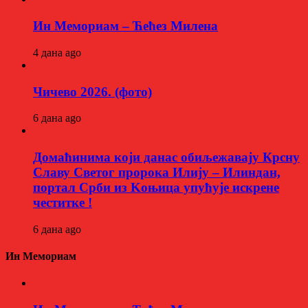
Ин Мемориам – Ћећез Милена
4 дана ago
Чичево 2026. (фото)
6 дана ago
Домаћинима који данас обиљежавају Крсну
Славу Светог пророка Илију – Илиндан,
портал Срби из Kоњица упућује искрене
честитке !
6 дана ago
Ин Мемориам