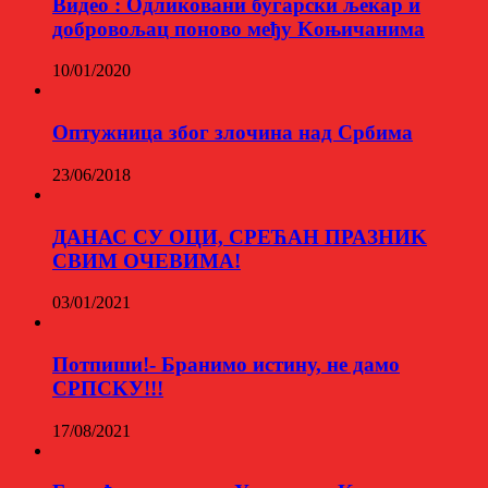
Видео : Одликовани бугарски љекар и
добровољац поново међу Kоњичанима
10/01/2020
Оптужница због злочина над Србима
23/06/2018
ДАНАС СУ ОЦИ, СРЕЋАН ПРАЗНИK
СВИМ ОЧЕВИМА!
03/01/2021
Потпиши!- Бранимо истину, не дамо
СРПСKУ!!!
17/08/2021