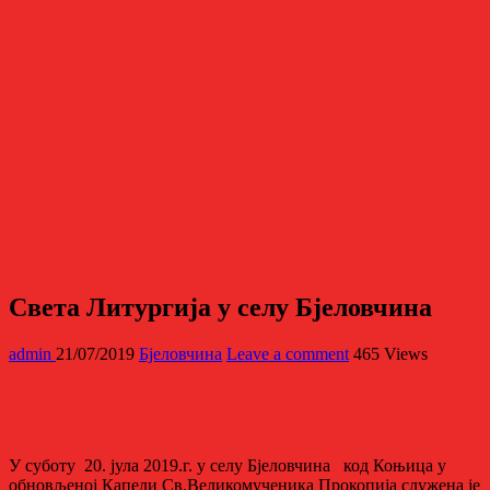
Света Литургија у селу Бјеловчина
admin
21/07/2019
Бјеловчина
Leave a comment
465 Views
У суботу 20. јула 2019.г. у селу Бјеловчина код Коњица у
обновљеној Капели Св.Великомученика Прокопија служена је