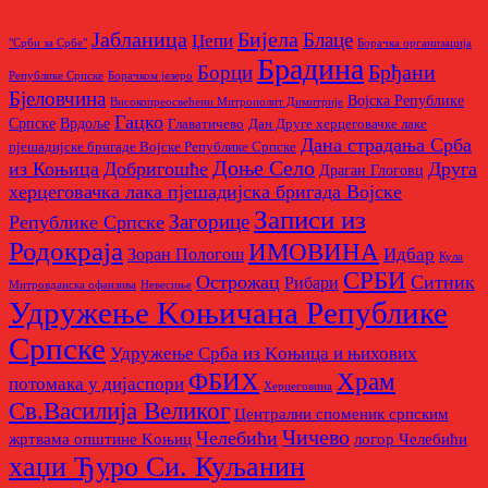
Бијела
Јабланица
Блаце
Џепи
"Срби за Србе"
Борачкa организацијa
Брадина
Брђани
Борци
Републике Српске
Борачком језеро
Бјеловчина
Војска Републике
Високопреосвећени Митрополит Димитрије
Гацко
Српске
Врдоље
Главатичево
Дан Друге херцеговачке лаке
Дана страдања Срба
пјешадијске бригаде Војске Републике Српске
Доње Село
из Коњица
Добригошће
Друга
Драган Глоговц
херцеговачка лака пјешадијска бригада Војске
Записи из
Загорице
Републике Српске
Родoкраја
ИМОВИНА
Идбар
Зоран Пологош
Кула
СРБИ
Острожац
Ситник
Рибари
Митровданска офанзива
Невесињe
Удружење Kоњичана Републике
Српске
Удружење Срба из Kоњица и њихових
Храм
ФБИХ
потомака у дијаспори
Херцеговина
Св.Василија Великог
Централни споменик српским
Чичево
Челебићи
жртвама општине Kоњиц
логор Челебићи
хаџи Ђуро Си. Куљанин