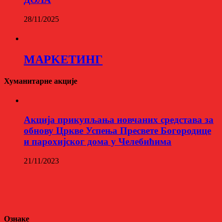
28/11/2025
МАРKЕТИНГ
Хуманитарне акције
Aкција прикупљања новчаних средстава за
обнову Цркве Успења Пресвете Богородице
и парохијског дома у Челебићима
21/11/2023
Ознаке