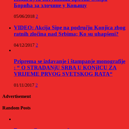
Борића за злочине у Коњицу
05/06/2018
2
VIDEO: Akcija Sipe na području Konjica zbog
ratnih zločina nad Srbima; Ko su uhapšeni?
04/12/2017
2
Priprema se izdavanje i štampanje monografije
: “ O STRADANjU SRBA U KONjICU ZA
VRIJEME PRVOG SVETSKOG RATA“
01/11/2017
2
Advertisement
Random Posts