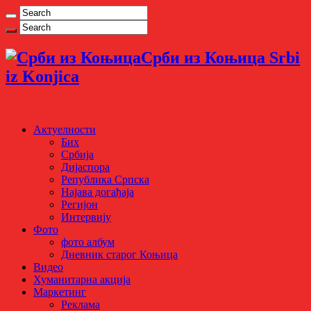
Срби из Коњица Srbi
iz Konjica
Актуелности
Бих
Србија
Дијаспора
Република Српска
Најава догађаја
Регијон
Интервију
Фото
фото албум
Дневник старог Коњица
Видео
Хуманитарна акција
Маркетинг
Реклама