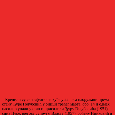
– Кренили су сви заједно из куће у 22 часа наоружани према
стану Ђуре Голубовић у Улици трећег марта, број 14 и одмах
насилно упали у стан и присилили Ђуру Голубовића (1951),
сина Пере, његову супругу, Власту (1957), рођену Нинковић и