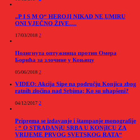
„P I S M O“ HEROJI NIKAD NE UMIRU
ONI VJEČNO ŽIVE….
17/03/2018
2
Подигнута оптужница против Омера
Борића за злочине у Коњицу
05/06/2018
2
VIDEO: Akcija Sipe na području Konjica zbog
ratnih zločina nad Srbima; Ko su uhapšeni?
04/12/2017
2
Priprema se izdavanje i štampanje monografije
: “ O STRADANjU SRBA U KONjICU ZA
VRIJEME PRVOG SVETSKOG RATA“