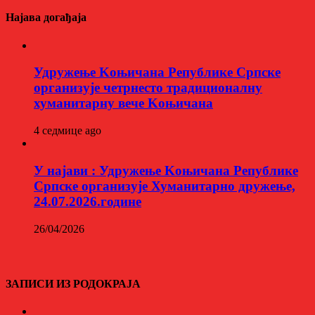
Најава догађаја
Удружење Kоњичана Републике Српске
организује четрнесто традиционалну
хуманитарну вече Kоњичана
4 седмице ago
У најави : Удружење Kоњичана Републике
Српске организује Хуманитарно дружење,
24.07.2026.године
26/04/2026
ЗАПИСИ ИЗ РОДОКРАЈА