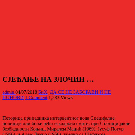
СЈЕЋАЊЕ НА ЗЛОЧИН …
admin
04/07/2018
БиХ
,
ДА СЕ НЕ ЗАБОРАВИ И НЕ
ПОНОВИ
1 Comment
1,283 Views
Петорица припадника интервентног вода Специјалне
полиције или боље рећи ескадрона смрти, при Станици јавне
безбједности Коњиц, Миралем Мацић (1969), Јусуф Потур
(1966), и Адем Ланџо (1956), заједно са Шефиком