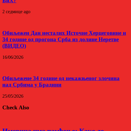
БиХ?
2 седмице ago
Обиљежен Дан несталих Источне Херцеговине и
34 године од прогона Срба из долине Неретве
(ВИДЕО)
16/06/2026
Обиљежене 34 године од некажњеног злочина
над Србима у Брадини
25/05/2026
Check Also