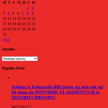
П
У
С
Ч
П
С
Н
1
2
3
4
5
6
7
8
9
10
11
12
13
14
15
16
17
18
19
20
21
22
23
24
25
26
27
28
29
30
31
« јул
Архиве
Архиве
Popular Posts
Srbima iz Federacije BiH počeo da teče rok od
60 dana da POTVRDE VLASNIŠTVO ili će
IZGUBITI IMOVINU
06/12/2017
2