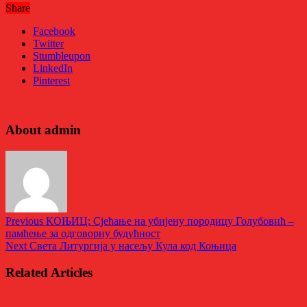
Share
Facebook
Twitter
Stumbleupon
LinkedIn
Pinterest
About admin
Previous
КОЊИЦ: Сјећање на убијену породицу Голубовић –
памћење за одговорну будућност
Next
Света Литургија у насељу Кула код Коњица
Related Articles