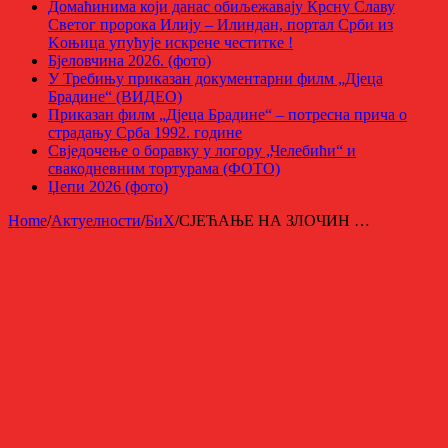
Домаћинима који данас обиљежавају Крсну Славу
Светог пророка Илију – Илиндан, портал Срби из
Kоњица упућује искрене честитке !
Бјеловчина 2026. (фото)
У Требињу приказан документарни филм „Дјеца
Брадине“ (ВИДЕО)
Приказан филм „Дјеца Брадине“ – потресна прича о
страдању Срба 1992. године
Свједочење о боравку у логору „Челебићи“ и
свакодневним тортурама (ФОТО)
Џепи 2026 (фото)
Home
/
Актуелности
/
БиХ
/
СЈЕЋАЊЕ НА ЗЛОЧИН …