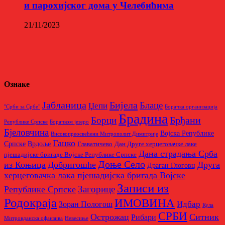
и парохијског дома у Челебићима
21/11/2023
Ознаке
Бијела
Јабланица
Блаце
Џепи
"Срби за Србе"
Борачкa организацијa
Брадина
Брђани
Борци
Републике Српске
Борачком језеро
Бјеловчина
Војска Републике
Високопреосвећени Митрополит Димитрије
Гацко
Српске
Врдоље
Главатичево
Дан Друге херцеговачке лаке
Дана страдања Срба
пјешадијске бригаде Војске Републике Српске
Доње Село
из Коњица
Добригошће
Друга
Драган Глоговц
херцеговачка лака пјешадијска бригада Војске
Записи из
Загорице
Републике Српске
Родoкраја
ИМОВИНА
Идбар
Зоран Пологош
Кула
СРБИ
Острожац
Ситник
Рибари
Митровданска офанзива
Невесињe