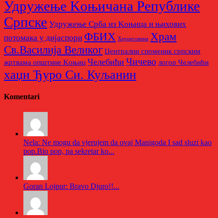
Удружење Kоњичана Републике
Српске
Удружење Срба из Kоњица и њихових
Храм
ФБИХ
потомака у дијаспори
Херцеговина
Св.Василија Великог
Централни споменик српским
Чичево
Челебићи
жртвама општине Kоњиц
логор Челебићи
хаџи Ђуро Си. Куљанин
Komentari
Nela: Ne mogu da vjerujem da ovaj Manigoda I sad sluzi kao
pop.Bio pop, pa sekretar ko...
Goran Lojpur: Bravo Djuro!!...