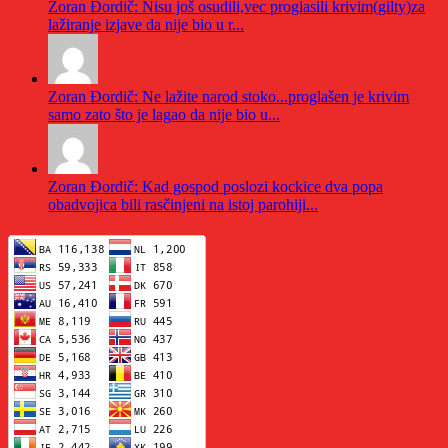
Zoran Đordič: Nisu još osudili,vec proglasili krivim(gilty)za
lažiranje izjave da nije bio u r...
Zoran Đordič: Ne lažite narod stoko...proglašen je krivim
samo zato što je lagao da nije bio u...
Zoran Đordič: Kad gospod poslozi kockice dva popa
obadvojica bili rasčinjeni na istoj parohiji...