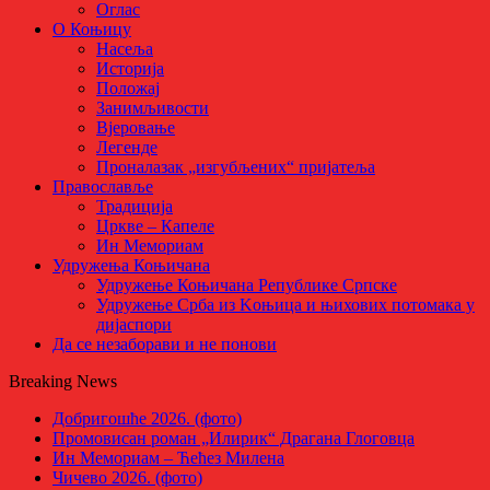
Оглас
О Коњицу
Насеља
Историја
Положај
Занимљивости
Вјеровање
Легенде
Проналазак „изгубљених“ пријатеља
Православље
Традиција
Цркве – Капеле
Ин Мемориам
Удружења Коњичана
Удружење Коњичана Републике Српске
Удружење Срба из Kоњица и њихових потомака у
дијаспори
Да се незаборави и не понови
Breaking News
Добригошће 2026. (фото)
Промовисан роман „Илирик“ Драгана Глоговца
Ин Мемориам – Ћећез Милена
Чичево 2026. (фото)