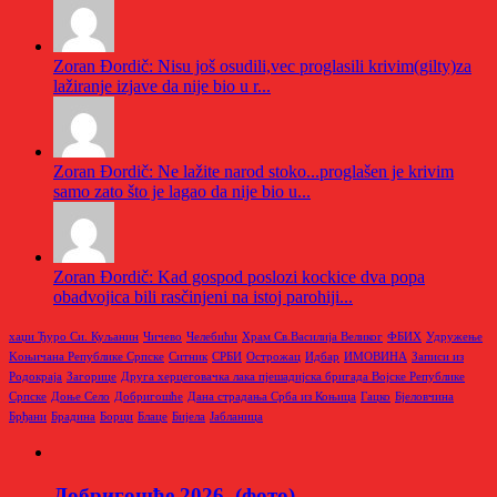
Zoran Đordič: Nisu još osudili,vec proglasili krivim(gilty)za
lažiranje izjave da nije bio u r...
Zoran Đordič: Ne lažite narod stoko...proglašen je krivim
samo zato što je lagao da nije bio u...
Zoran Đordič: Kad gospod poslozi kockice dva popa
obadvojica bili rasčinjeni na istoj parohiji...
хаџи Ђуро Си. Куљанин
Чичево
Челебићи
Храм Св.Василија Великог
ФБИХ
Удружење
Kоњичана Републике Српске
Ситник
СРБИ
Острожац
Идбар
ИМОВИНА
Записи из
Родoкраја
Загорице
Друга херцеговачка лака пјешадијска бригада Војске Републике
Српске
Доње Село
Добригошће
Дана страдања Срба из Коњица
Гацко
Бјеловчина
Брђани
Брадина
Борци
Блаце
Бијела
Јабланица
Добригошће 2026. (фото)