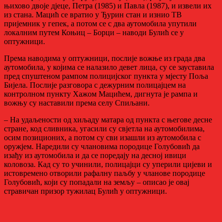
њихово двоје дјеце, Петра (1985) и Павла (1987), и извели их
из стана. Мацић се вратио у Ђурин стан и изнио ТВ
пријемник у гепек, а потом се с два аутомобила упутили
локалним путем Коњиц – Борци – наводи Булић се у
оптужници.
Према наводима у оптужници, послије вожње из града два
аутомобила, у којима се налазило девет лица, су се зауставила
пред спуштеном рампом полицијског пункта у мјесту Поља
Бијела. Послије разговора с дежурним полицајцем на
контролном пункту Хажом Мацићем, дигнута је рампа и
вожњу су наставили према селу Спиљани.
– На удаљености од хиљаду матара од пункта с његове десне
стране, код сливника, угасили су свјетла на аутомобилима,
осим позиционих, а потом су сви изашли из аутомобила с
оружјем. Наредили су члановима породице Голубовић да
изађу из аутомобила и да се поредају на десној ивици
коловоза. Кад су то учинили, полицајци су уперили цијеви и
истовремено отворили рафалну паљбу у чланове породице
Голубовић, који су попадали на земљу – описао је овај
стравичан призор тужилац Булић у оптужници.