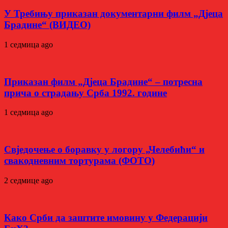
У Требињу приказан документарни филм „Дјеца
Брадине“ (ВИДЕО)
1 седмица ago
Приказан филм „Дјеца Брадине“ – потресна
прича о страдању Срба 1992. године
1 седмица ago
Свједочење о боравку у логору „Челебићи“ и
свакодневним тортурама (ФОТО)
2 седмице ago
Како Срби да заштите имовину у Федерацији