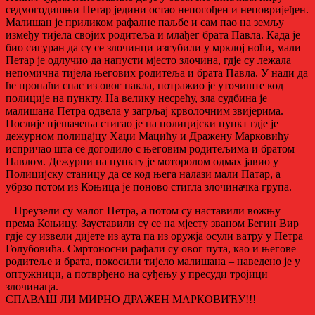
седмогодишњи Петар једини остао непогођен и неповријеђен.
Малишан је приликом рафалне паљбе и сам пао на земљу
између тијела својих родитеља и млађег брата Павла. Када је
био сигуран да су се злочинци изгубили у мрклој ноћи, мали
Петар је одлучио да напусти мјесто злочина, гдје су лежала
непомична тијела његових родитеља и брата Павла. У нади да
ће пронаћи спас из овог пакла, потражио је уточиште код
полиције на пункту. На велику несрећу, зла судбина је
малишана Петра одвела у загрљај крволочним звијерима.
Послије пјешачења стигао је на полицијски пункт гдје је
дежурном полицајцу Хаџи Мацићу и Дражену Марковићу
испричао шта се догодило с његовим родитељима и братом
Павлом. Дежурни на пункту је моторолом одмах јавио у
Полицијску станицу да се код њега налази мали Патар, а
убрзо потом из Коњица је поново стигла злочиначка група.
– Преузели су малог Петра, а потом су наставили вожњу
према Коњицу. Зауставили су се на мјесту званом Бегин Вир
гдје су извели дијете из аута па из оружја осули ватру у Петра
Голубовића. Смртоносни рафали су овог пута, као и његове
родитеље и брата, покосили тијело малишана – наведено је у
оптужници, а потврђено на суђењу у пресуди тројици
злочинаца.
СПАВАШ ЛИ МИРНО ДРАЖЕН МАРКОВИЋУ!!!