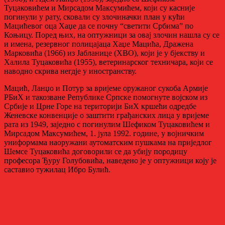
Туцаковићем и Мирсадом Максумићем, који су касније
погинули у рату, сковали су злочиначки план у кући
Мацићевог оца Хаџе да се почну “светити Србима” по
Коњицу. Поред њих, на оптужници за овај злочин нашла су се
и имена, резервног полицајаца Хаџе Мацића, Дражена
Марковића (1966) из Јабланице (ХВО), који је у бјекству и
Халила Туцаковића (1955), ветеринарског техничара, који се
наводно скрива негдје у иностранству.
Мацић, Ланџо и Потур за вријеме оружаног сукоба Армије
РБиХ и такозване Републике Српске помогнуте војском из
Србије и Црне Горе на територији БиХ кршећи одредбе
Женевске конвенције о заштити грађанских лица у вријеме
рата из 1949, заједно с погинулим Шефиком Туцаковићем и
Мирсадом Максумићем, 1. јула 1992. године, у војничким
униформама наоружани аутоматским пушкама на приједлог
Шемсе Туцаковића договорили се да убију породицу
професора Ђуру Голубовића, наведено је у оптужници коју је
саставио тужилац Ибро Булић.