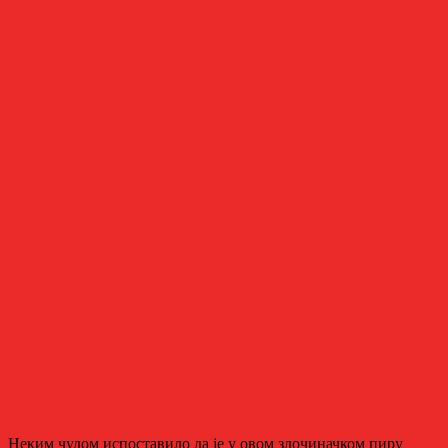
Неким чудом испоставило да је у овом злочиначком пиру