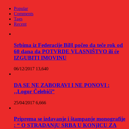
Popular
Comments
Tags
Recent
Srbima iz Federacije BiH počeo da teče rok od
60 dana da POTVRDE VLASNIŠTVO ili će
IZGUBITI IMOVINU
06/12/2017
13,640
DA SE NE ZABORAVI I NE PONOVI :
‚‚Logor Čelebići”
25/04/2017
6,666
Priprema se izdavanje i štampanje monografije
: “ O STRADANjU SRBA U KONjICU ZA