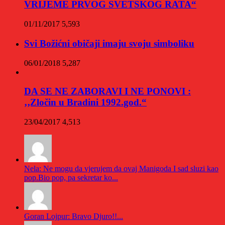
VRIJEME PRVOG SVETSKOG RATA“
01/11/2017
5,593
Svi Božićni običaji imaju svoju simboliku
06/01/2018
5,287
DA SE NE ZABORAVI I NE PONOVI :
‚‚Zločin u Bradini 1992.god.“
23/04/2017
4,513
Nela: Ne mogu da vjerujem da ovaj Manigoda I sad sluzi kao
pop.Bio pop, pa sekretar ko...
Goran Lojpur: Bravo Djuro!!...