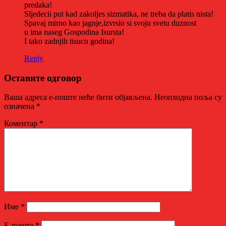
predaka!
Sljedecii put kad zakoljes sizmatika, ne treba da platis nista!
Spavaj mirno kao jagnje,izvrsio si svoju svetu duznost
u ima naseg Gospodina Isursta!
I tako zadnjih tisucu godina!
Reply
Оставите одговор
Ваша адреса е-поште неће бити објављена.
Неопходна поља су
означена
*
Коментар
*
Име
*
Е-пошта
*