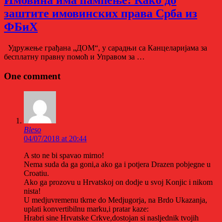
Имовина има памћење: Како до
заштите имовинских права Срба из
ФБиХ
Удружење грађана „ДОМ“, у сарадњи са Канцеларијама за
бесплатну правну помоћ и Управом за …
One comment
Bleso
04/07/2018 at 20:44
A sto ne bi spavao mirno!
Nema suda da ga goni,a ako ga i potjera Drazen pobjegne u
Croatiu.
Ako ga prozovu u Hrvatskoj on dodje u svoj Konjic i nikom
nista!
U medjuvremenu tkrne do Medjugorja, na Brdo Ukazanja,
uplati konvertibilnu marku,i pratar kaze:
Hrabri sine Hrvatske Crkve,dostojan si nasljednik tvojih