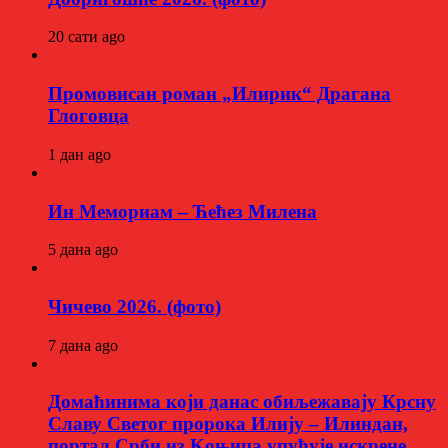
20 сати ago
Промовисан роман „Илирик“ Драгана
Глоговца
1 дан ago
Ин Мемориам – Ћећез Милена
5 дана ago
Чичево 2026. (фото)
7 дана ago
Домаћинима који данас обиљежавају Крсну
Славу Светог пророка Илију – Илиндан,
портал Срби из Kоњица упућује искрене