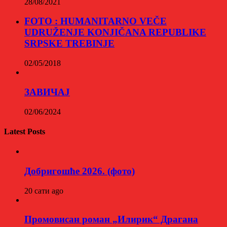
28/08/2021
FOTO : HUMANITARNO VEČE
UDRUŽENJE KONJIČANA REPUBLIKE
SRPSKE TREBINJE
02/05/2018
ЗАВИЧАЈ
02/06/2024
Latest Posts
Добригошће 2026. (фото)
20 сати ago
Промовисан роман „Илирик“ Драгана