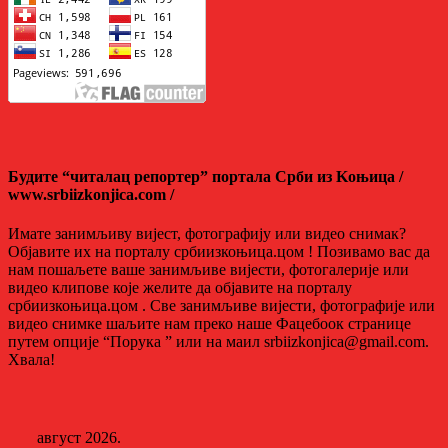
Будите “читалац репортер” портала Срби из Kоњица /
www.srbiizkonjica.com /
Имате занимљиву вијест, фотографију или видео снимак?
Објавите их на порталу србиизкоњица.цом ! Позивамо вас да
нам пошаљете ваше занимљиве вијести, фотогалерије или
видео клипове које желите да објавите на порталу
србиизкоњица.цом . Све занимљиве вијести, фотографије или
видео снимке шаљите нам преко наше Фацебоок странице
путем опције “Порука ” или на маил srbiizkonjica@gmail.com.
Хвала!
август 2026.