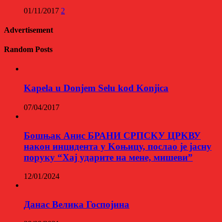
01/11/2017
2
Advertisement
Random Posts
Kapela u Donjem Selu kod Konjica
07/04/2017
Бошњак Анис БРАНИ СРПСKУ ЦРKВУ
након инцидента у Kоњицу, послао је јасну
поруку “Хај ударите на мене, мишеви”
12/01/2024
Данас Велика Госпојина