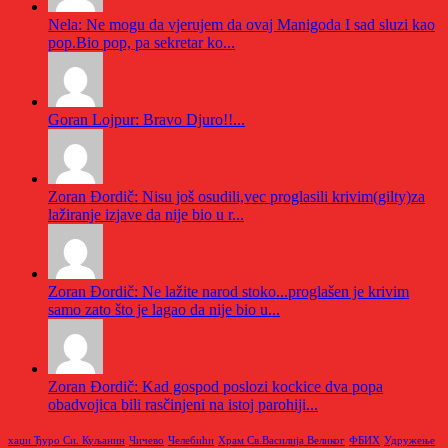
Nela: Ne mogu da vjerujem da ovaj Manigoda I sad sluzi kao
pop.Bio pop, pa sekretar ko...
Goran Lojpur: Bravo Djuro!!...
Zoran Đordič: Nisu još osudili,vec proglasili krivim(gilty)za
lažiranje izjave da nije bio u r...
Zoran Đordič: Ne lažite narod stoko...proglašen je krivim
samo zato što je lagao da nije bio u...
Zoran Đordič: Kad gospod poslozi kockice dva popa
obadvojica bili rasčinjeni na istoj parohiji...
хаџи Ђуро Си. Куљанин
Чичево
Челебићи
Храм Св.Василија Великог
ФБИХ
Удружење