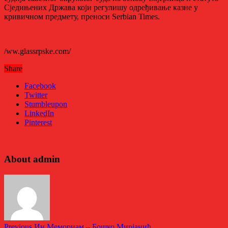
Сједињених Држава који регулишу одређивање казне у
кривичном предмету, преноси Serbian Times.
/ww.glassrpske.com/
Share
Facebook
Twitter
Stumbleupon
LinkedIn
Pinterest
About admin
Previous
Ин Мемориам – Бошко Мирјанић