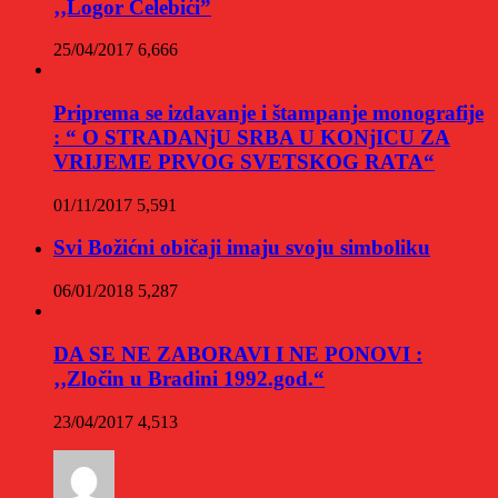
‚‚Logor Čelebići”
25/04/2017
6,666
Priprema se izdavanje i štampanje monografije
: “ O STRADANjU SRBA U KONjICU ZA
VRIJEME PRVOG SVETSKOG RATA“
01/11/2017
5,591
Svi Božićni običaji imaju svoju simboliku
06/01/2018
5,287
DA SE NE ZABORAVI I NE PONOVI :
‚‚Zločin u Bradini 1992.god.“
23/04/2017
4,513