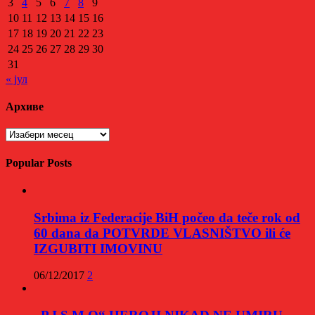
3
4
5
6
7
8
9
10
11
12
13
14
15
16
17
18
19
20
21
22
23
24
25
26
27
28
29
30
31
« јул
Архиве
Архиве
Popular Posts
Srbima iz Federacije BiH počeo da teče rok od
60 dana da POTVRDE VLASNIŠTVO ili će
IZGUBITI IMOVINU
06/12/2017
2