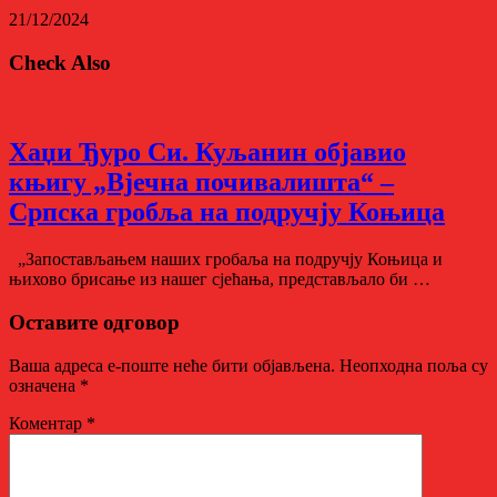
21/12/2024
Check Also
Хаџи Ђуро Си. Куљанин објавио
књигу „Вјечна почивалишта“ –
Српска гробља на подручју Коњица
„Запостављањем наших гробаља на подручју Коњица и
њихово брисање из нашег сјећања, представљало би …
Оставите одговор
Ваша адреса е-поште неће бити објављена.
Неопходна поља су
означена
*
Коментар
*