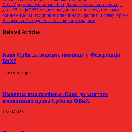
Next
Удружење Kоњичана Републике Српске вас позива да,
дана 25. маја 2023.године, заједно као и претходних година,
обиљежимо 31. годишњицу злочина у Брадини и славу Храма
Вазнесења Господњег – Спасовдан у Брадини
Related Articles
Како Срби да заштите имовину у Федерацији
БиХ?
2 седмице ago
Имовина има памћење: Како до заштите
имовинских права Срба из ФБиХ
12/09/2025