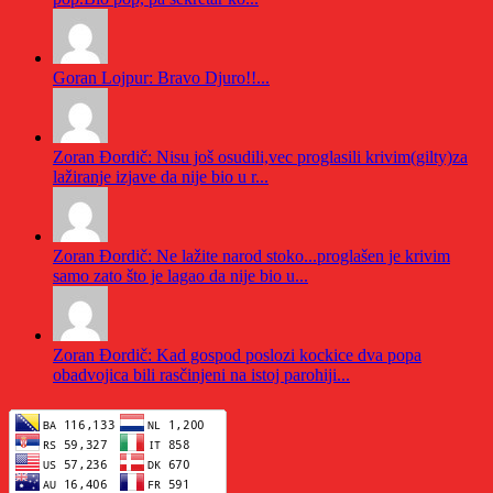
Goran Lojpur: Bravo Djuro!!...
Zoran Đordič: Nisu još osudili,vec proglasili krivim(gilty)za
lažiranje izjave da nije bio u r...
Zoran Đordič: Ne lažite narod stoko...proglašen je krivim
samo zato što je lagao da nije bio u...
Zoran Đordič: Kad gospod poslozi kockice dva popa
obadvojica bili rasčinjeni na istoj parohiji...