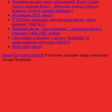
Домаћинима који данас обиљежавају Крсну Славу
Светог пророка Илију – Илиндан, портал Срби из
Kоњица упућује искрене честитке !
Бјеловчина 2026. (фото)
У Требињу приказан документарни филм „Дјеца
Брадине“ (ВИДЕО)
Приказан филм „Дјеца Брадине“ – потресна прича о
страдању Срба 1992. године
Свједочење о боравку у логору „Челебићи“ и
свакодневним тортурама (ФОТО)
Џепи 2026 (фото)
Home
/
Актуелности
/
БиХ
/
У Бостону ухапшен чувар злогласног
логора Челебићи