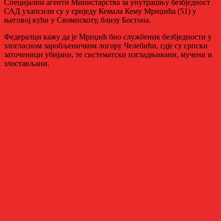
Специјални агенти Министарства за унутрашњу безбједност
САД ухапсили су у сриједу Кемала Кему Мрнџића (51) у
његовој кући у Свомпскоту, близу Бостона.
Федералци кажу да је Мрнџић био службеник безбједности у
злогласном заробљеничком логору Челебићи, гдје су српски
заточеници убијани, те систематски изгладњивани, мучени и
злостављани.