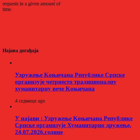
Најава догађаја
Удружење Kоњичана Републике Српске
организује четрнесто традиционалну
хуманитарну вече Kоњичана
4 седмице ago
У најави : Удружење Kоњичана Републике
Српске организује Хуманитарно дружење,
24.07.2026.године