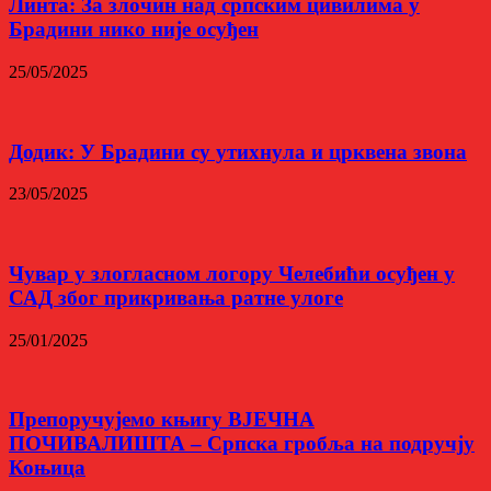
Линта: За злочин над српским цивилима у
Брадини нико није осуђен
25/05/2025
Додик: У Брадини су утихнула и црквена звона
23/05/2025
Чувар у злогласном логору Челебићи осуђен у
САД због прикривања ратне улоге
25/01/2025
Препоручујемо књигу ВЈЕЧНА
ПОЧИВАЛИШТА – Српска гробља на подручју
Коњица