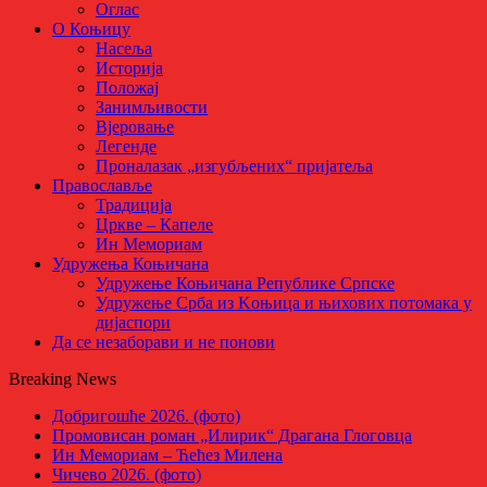
Оглас
О Коњицу
Насеља
Историја
Положај
Занимљивости
Вјеровање
Легенде
Проналазак „изгубљених“ пријатеља
Православље
Традиција
Цркве – Капеле
Ин Мемориам
Удружења Коњичана
Удружење Коњичана Републике Српске
Удружење Срба из Kоњица и њихових потомака у
дијаспори
Да се незаборави и не понови
Breaking News
Добригошће 2026. (фото)
Промовисан роман „Илирик“ Драгана Глоговца
Ин Мемориам – Ћећез Милена
Чичево 2026. (фото)