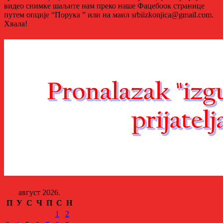
видео снимке шаљите нам преко наше Фацебоок странице
путем опције “Порука ” или на маил srbiizkonjica@gmail.com.
Хвала!
август 2026.
П
У
С
Ч
П
С
Н
1
2