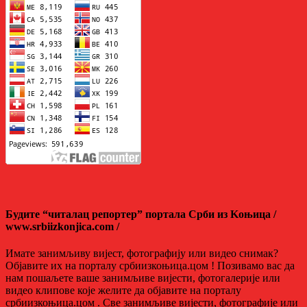
Будите “читалац репортер” портала Срби из Kоњица /
www.srbiizkonjica.com /
Имате занимљиву вијест, фотографију или видео снимак?
Објавите их на порталу србиизкоњица.цом ! Позивамо вас да
нам пошаљете ваше занимљиве вијести, фотогалерије или
видео клипове које желите да објавите на порталу
србиизкоњица.цом . Све занимљиве вијести, фотографије или