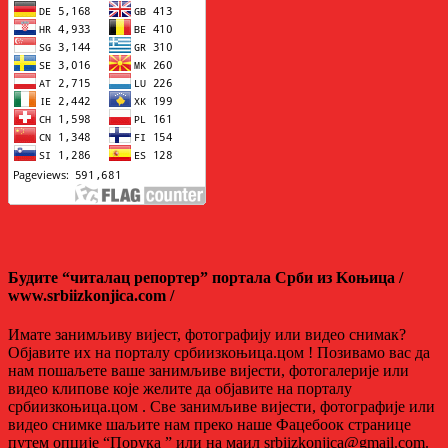
Будите “читалац репортер” портала Срби из Kоњица /
www.srbiizkonjica.com /
Имате занимљиву вијест, фотографију или видео снимак?
Објавите их на порталу србиизкоњица.цом ! Позивамо вас да
нам пошаљете ваше занимљиве вијести, фотогалерије или
видео клипове које желите да објавите на порталу
србиизкоњица.цом . Све занимљиве вијести, фотографије или
видео снимке шаљите нам преко наше Фацебоок странице
путем опције “Порука ” или на маил srbiizkonjica@gmail.com.