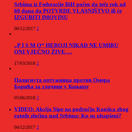
Srbima iz Federacije BiH počeo da teče rok od
60 dana da POTVRDE VLASNIŠTVO ili će
IZGUBITI IMOVINU
06/12/2017
2
„P I S M O“ HEROJI NIKAD NE UMIRU
ONI VJEČNO ŽIVE….
17/03/2018
2
Подигнута оптужница против Омера
Борића за злочине у Коњицу
05/06/2018
2
VIDEO: Akcija Sipe na području Konjica zbog
ratnih zločina nad Srbima; Ko su uhapšeni?
04/12/2017
2