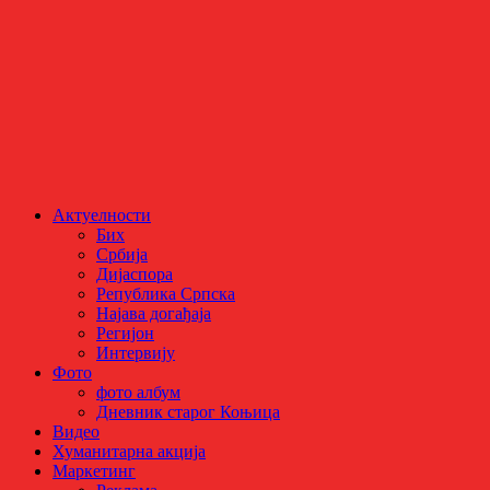
Актуелности
Бих
Србија
Дијаспора
Република Српска
Најава догађаја
Регијон
Интервију
Фото
фото албум
Дневник старог Коњица
Видео
Хуманитарна акција
Маркетинг