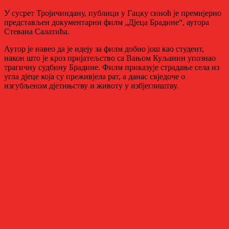
У сусрет Тројичиндану, публици у Гацку синоћ је премијерно
представљен документарни филм „Дјеца Брадине“, аутора
Стевана Салатића.
Аутор је навео да је идеју за филм добио још као студент,
након што је кроз пријатељство са Вањом Куљанин упознао
трагичну судбину Брадине. Филм приказује страдање села из
угла дјеце која су преживјела рат, а данас свједоче о
изгубљеном дјетињству и животу у избјеглиштву.