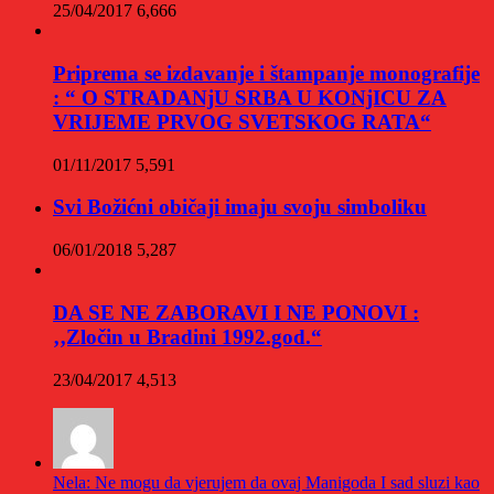
25/04/2017
6,666
Priprema se izdavanje i štampanje monografije
: “ O STRADANjU SRBA U KONjICU ZA
VRIJEME PRVOG SVETSKOG RATA“
01/11/2017
5,591
Svi Božićni običaji imaju svoju simboliku
06/01/2018
5,287
DA SE NE ZABORAVI I NE PONOVI :
‚‚Zločin u Bradini 1992.god.“
23/04/2017
4,513
Nela: Ne mogu da vjerujem da ovaj Manigoda I sad sluzi kao