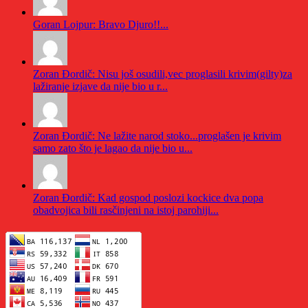
Goran Lojpur: Bravo Djuro!!...
Zoran Đordič: Nisu još osudili,vec proglasili krivim(gilty)za
lažiranje izjave da nije bio u r...
Zoran Đordič: Ne lažite narod stoko...proglašen je krivim
samo zato što je lagao da nije bio u...
Zoran Đordič: Kad gospod poslozi kockice dva popa
obadvojica bili rasčinjeni na istoj parohiji...