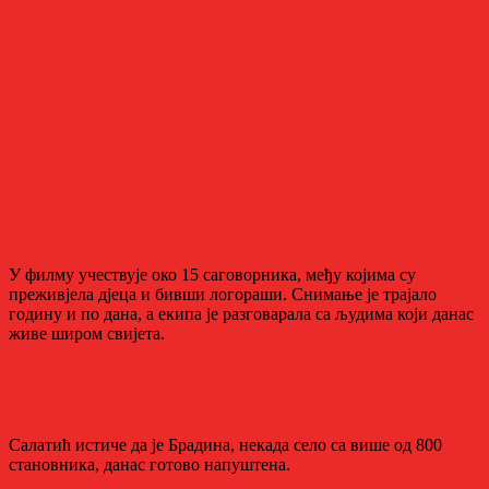
У филму учествује око 15 саговорника, међу којима су
преживјела дјеца и бивши логораши. Снимање је трајало
годину и по дана, а екипа је разговарала са људима који данас
живе широм свијета.
Салатић истиче да је Брадина, некада село са више од 800
становника, данас готово напуштена.