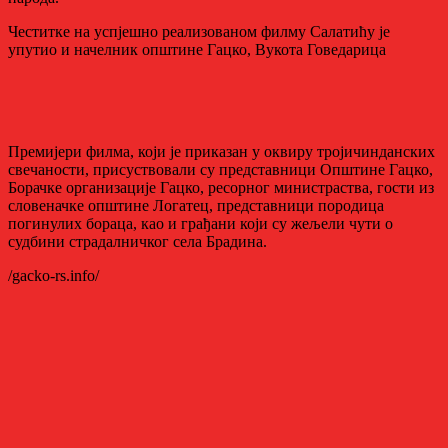
Честитке на успјешно реализованом филму Салатићу је
упутио и начелник општине Гацко, Вукота Говедарица
Премијери филма, који је приказан у оквиру тројичинданских
свечаности, присуствовали су представници Општине Гацко,
Борачке организације Гацко, ресорног министраства, гости из
словеначке општине Логатец, представници породица
погинулих бораца, као и грађани који су жељели чути о
судбини страдалничког села Брадина.
/gacko-rs.info/