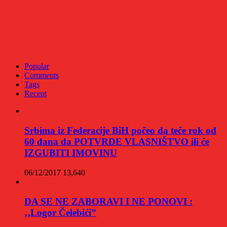
Popular
Comments
Tags
Recent
Srbima iz Federacije BiH počeo da teče rok od
60 dana da POTVRDE VLASNIŠTVO ili će
IZGUBITI IMOVINU
06/12/2017
13,640
DA SE NE ZABORAVI I NE PONOVI :
‚‚Logor Čelebići”