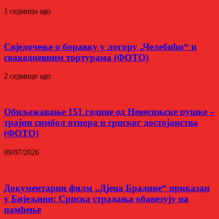
1 седмица ago
Свједочење о боравку у логору „Челебићи“ и
свакодневним тортурама (ФОТО)
2 седмице ago
Обиљежавање 151 године од Невесињске пушке –
трајни симбол отпора и српског достојанства
(ФОТО)
09/07/2026
Документарни филм „Дјеца Брадине“ приказан
у Бијељини: Српска страдања обавезују на
памћење