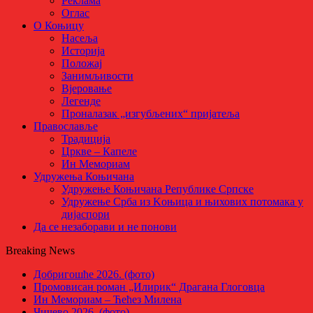
Реклама
Оглас
О Коњицу
Насеља
Историја
Положај
Занимљивости
Вјеровање
Легенде
Проналазак „изгубљених“ пријатеља
Православље
Традиција
Цркве – Капеле
Ин Мемориам
Удружења Коњичана
Удружење Коњичана Републике Српске
Удружење Срба из Kоњица и њихових потомака у
дијаспори
Да се незаборави и не понови
Breaking News
Добригошће 2026. (фото)
Промовисан роман „Илирик“ Драгана Глоговца
Ин Мемориам – Ћећез Милена
Чичево 2026. (фото)