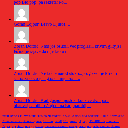
pop.Bio pop, pa sekretar ko...
Goran Lojpur: Bravo Djuro!!...
Zoran Đordič: Nisu još osudili,vec proglasili krivim(gilty)za
lažiranje izjave da nije bio u r...
Zoran Đordič: Ne lažite narod stoko...proglašen je krivim
samo zato što je lagao da nije bio u...
Zoran Đordič: Kad gospod poslozi kockice dva popa
obadvojica bili rasčinjeni na istoj parohiji...
хаџи Ђуро Си. Куљанин
Чичево
Челебићи
Храм Св.Василија Великог
ФБИХ
Удружење
Kоњичана Републике Српске
Ситник
СРБИ
Острожац
Идбар
ИМОВИНА
Записи из
Родoкраја
Загорице
Друга херцеговачка лака пјешадијска бригада Војске Републике