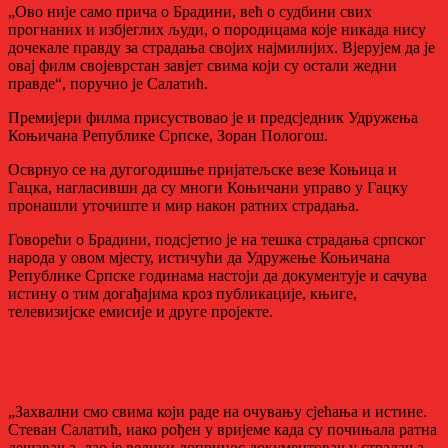
„Ово није само прича о Брадини, већ о судбини свих
прогнаних и избјеглих људи, о породицама које никада нису
дочекале правду за страдања својих најмилијих. Вјерујем да је
овај филм својеврстан завјет свима који су остали жедни
правде“, поручио је Салатић.
Премијери филма присуствовао је и предсједник Удружења
Коњичана Републике Српске, Зоран Пологош.
Осврнуо се на дугогодишње пријатељске везе Коњица и
Гацка, нагласивши да су многи Коњичани управо у Гацку
пронашли уточиште и мир након ратних страдања.
Говорећи о Брадини, подсјетио је на тешка страдања српског
народа у овом мјесту, истичући да Удружење Коњичана
Републике Српске годинама настоји да документује и сачува
истину о тим догађајима кроз публикације, књиге,
телевизијске емисије и друге пројекте.
„Захвални смо свима који раде на очувању сјећања и истине.
Стеван Салатић, иако рођен у вријеме када су почињала ратна
дешавања, дао је велики допринос документовању страдања