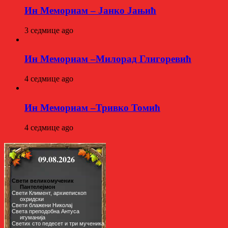
Ин Мемориам – Јанко Јањић
3 седмице ago
Ин Мемориам –Милорад Глигоревић
4 седмице ago
Ин Мемориам –Тривко Томић
4 седмице ago