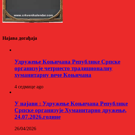
Најава догађаја
Удружење Kоњичана Републике Српске
организује четрнесто традиционалну
хуманитарну вече Kоњичана
4 седмице ago
У најави : Удружење Kоњичана Републике
Српске организује Хуманитарно дружење,
24.07.2026.године
26/04/2026