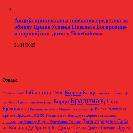
Aкција прикупљања новчаних средстава за
обнову Цркве Успења Пресвете Богородице
и парохијског дома у Челебићима
21/11/2023
Ознаке
Бијела
Јабланица
Блаце
Џепи
"Срби за Србе"
Борачкa организацијa
Брадина
Брђани
Борци
Републике Српске
Борачком језеро
Бјеловчина
Војска Републике
Високопреосвећени Митрополит Димитрије
Гацко
Српске
Врдоље
Главатичево
Дан Друге херцеговачке лаке
Дана страдања Срба
пјешадијске бригаде Војске Републике Српске
Доње Село
из Коњица
Добригошће
Друга
Драган Глоговц