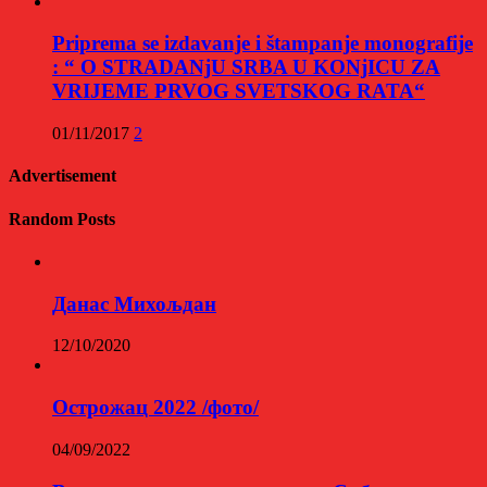
Priprema se izdavanje i štampanje monografije
: “ O STRADANjU SRBA U KONjICU ZA
VRIJEME PRVOG SVETSKOG RATA“
01/11/2017
2
Advertisement
Random Posts
Данас Михољдан
12/10/2020
Острожац 2022 /фото/
04/09/2022