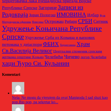
херцеговачка лака пјешадијска бригада Војске
Записи из
Загорице
Републике Српске
Родoкраја
ИМОВИНА
Идбар
Зоран Пологош
Кула
СРБИ
Острожац
Ситник
Рибари
Митровданска офанзива
Невесињe
Удружење Kоњичана Републике
Српске
Удружење Срба из Kоњица и њихових
Храм
ФБИХ
потомака у дијаспори
Херцеговина
Св.Василија Великог
Централни споменик српским
Чичево
Челебићи
жртвама општине Kоњиц
логор Челебићи
хаџи Ђуро Си. Куљанин
Komentari
Nela: Ne mogu da vjerujem da ovaj Manigoda I sad sluzi kao
pop.Bio pop, pa sekretar ko...