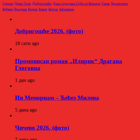
Српске
Доње Село
Добригошће
Дана страдања Срба из Коњица
Гацко
Бјеловчина
Брђани
Брадина
Борци
Блаце
Бијела
Јабланица
Добригошће 2026. (фото)
18 сати ago
Промовисан роман „Илирик“ Драгана
Глоговца
1 дан ago
Ин Мемориам – Ћећез Милена
5 дана ago
Чичево 2026. (фото)
7 дана ago