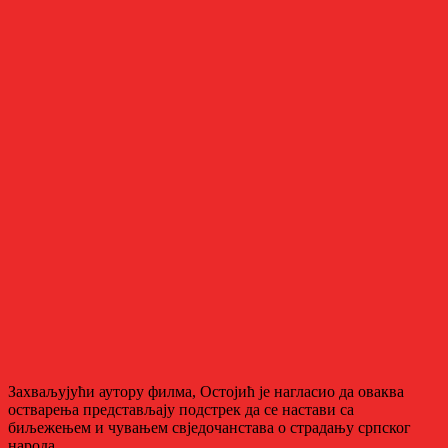
Захваљујући аутору филма, Остојић је нагласио да оваква
остварења представљају подстрек да се настави са
биљежењем и чувањем свједочанстава о страдању српског
народа.