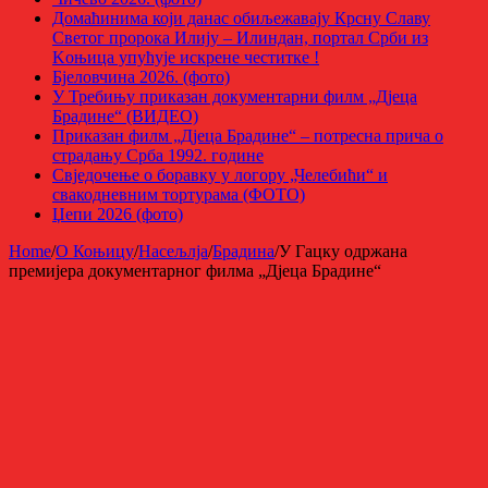
Домаћинима који данас обиљежавају Крсну Славу
Светог пророка Илију – Илиндан, портал Срби из
Kоњица упућује искрене честитке !
Бјеловчина 2026. (фото)
У Требињу приказан документарни филм „Дјеца
Брадине“ (ВИДЕО)
Приказан филм „Дјеца Брадине“ – потресна прича о
страдању Срба 1992. године
Свједочење о боравку у логору „Челебићи“ и
свакодневним тортурама (ФОТО)
Џепи 2026 (фото)
Home
/
О Коњицу
/
Насељлја
/
Брадина
/
У Гацку одржана
премијера документарног филма „Дјеца Брадине“