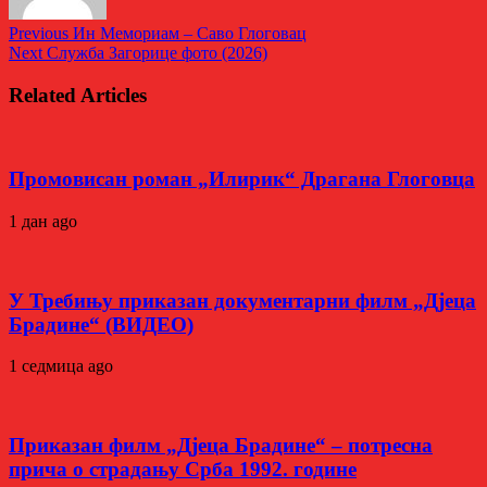
Previous
Ин Мемориам – Саво Глоговац
Next
Служба Загорице фото (2026)
Related Articles
Промовисан роман „Илирик“ Драгана Глоговца
1 дан ago
У Требињу приказан документарни филм „Дјеца
Брадине“ (ВИДЕО)
1 седмица ago
Приказан филм „Дјеца Брадине“ – потресна
прича о страдању Срба 1992. године