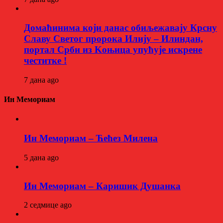
Домаћинима који данас обиљежавају Крсну
Славу Светог пророка Илију – Илиндан,
портал Срби из Kоњица упућује искрене
честитке !
7 дана ago
Ин Мемориам
Ин Мемориам – Ћећез Милена
5 дана ago
Ин Мемориам – Каришик Душанка
2 седмице ago