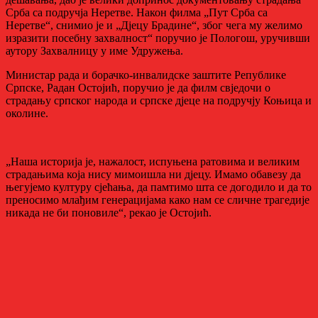
Срба са подручја Неретве. Након филма „Пут Срба са
Неретве“, снимио је и „Дјецу Брадине“, због чега му желимо
изразити посебну захвалност“ поручио је Пологош, уручивши
аутору Захвалницу у име Удружења.
Министар рада и борачко-инвалидске заштите Републике
Српске, Радан Остојић, поручио је да филм свједочи о
страдању српског народа и српске дјеце на подручју Коњица и
околине.
„Наша историја је, нажалост, испуњена ратовима и великим
страдањима која нису мимоишла ни дјецу. Имамо обавезу да
његујемо културу сјећања, да памтимо шта се догодило и да то
преносимо млађим генерацијама како нам се сличне трагедије
никада не би поновиле“, рекао је Остојић.