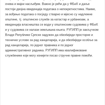
очева и мајки насљеђем. Важно је рећи да у ФБиХ и даље
постоји двојна евиденција података о непокретностима. Наиме,
за вођење података о посједу стварно и мјесно су надлежне
општине, тј. општинске службе за катастар и урбанизам, а
евиденција власништва се води у општинским судовима у ФБиХ
и у судовима се налази земљишна књига. РУГИПП је закључком
Владе Републике Српске задужен да обезбиједи просторне и
техничке услове за рад канцеларија, и да обезбиједи особље за
рад канцеларија, по једног правника и по једног
административног радника. РУГИПП има квалификоване
службенике који могу изнијети посао стручне правне помоћи.