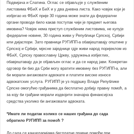
Подвијача и Слатина. Оглас се објављује у службеним
листовима ФБиХ и БиХ и у два дневна листа. Како човјек који је
избјегао из ФБиХ прије 30 година може знати да федерални
органи проводе било какав поступак чији је предмет његова
имовина? Човјек нема приступ службеним листовима, не купује
федералне новине, 30 година живи у Републици Српској, Србији
или дијаспори. Зато правници РУГИПП-а обавјештавају општине у
Српској и Србији, мјесне заједнице гдје живи народ поријеклом из
ФБиХ, Српску православну Цркву, удружења избјеглих,
обавјештавају да је објављен оглас и да се народ јави. Конкретан
одговор би био да Срби могу вратити имовину без РУГИПП-а, али
би морали ангажовати адвокате и платити високе износе
адвокатских услуга. РУГИПП је уз подршку Владе Републике
Српске омогућио грађанима да бесплатно добију правну помоћ, а
за коју би грађани морали издвојити значајна финансијска
средства уколико би ангажовали адвоката.
*Имате ли податак колико се наших грађана до сада
обратило РУГИПП за помоћ ?
До сада се канцеларијама бесплатне правне помоћи при