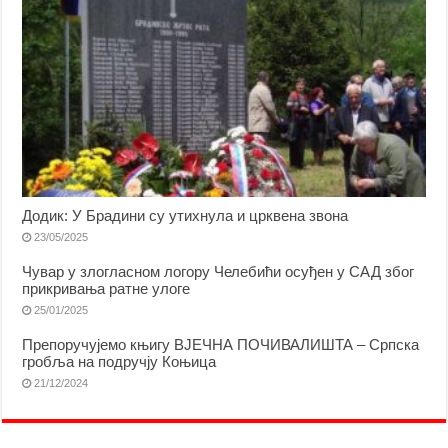
Додик: У Брадини су утихнула и црквена звона
23/05/2025
Чувар у злогласном логору Челебићи осуђен у САД због
прикривања ратне улоге
25/01/2025
Препоручујемо књигу ВЈЕЧНА ПОЧИВАЛИШТА – Српска
гробља на подручју Коњица
21/12/2024