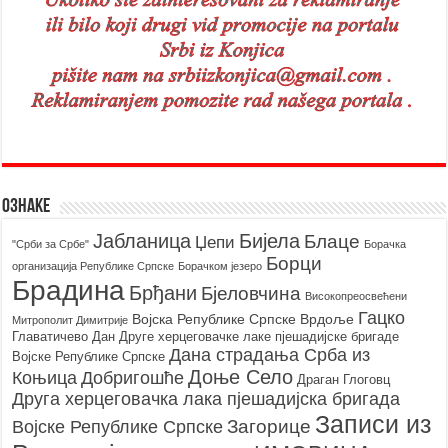
Ознаке
Бијела
Јабланица
Блаце
Џепи
"Срби за Србе"
Борачкa
Борци
организацијa Републике Српске
Борачком језеро
Брадина
Брђани
Бјеловчина
Високопреосвећени
Гацко
Војска Републике Српске
Врдоље
Митрополит Димитрије
Главатичево
Дан Друге херцеговачке лаке пјешадијске бригаде
Дана страдања Срба из
Војске Републике Српске
Доње Село
Коњица
Добригошће
Драган Глоговц
Друга херцеговачка лака пјешадијска бригада
Записи из
Загорице
Војске Републике Српске