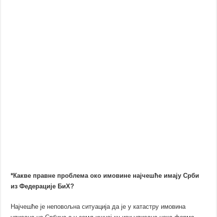
*Какве правне проблема око имовине најчешће имају Срби
из Федерације БиХ?
Најчешће је неповољна ситуација да је у катастру имовина