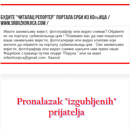
Будите “читалац репортер” портала Срби из Kоњица /
www.srbiizkonjica.com /
Имате занимљиву вијест, фотографију или видео снимак? Објавите
их на порталу србиизкоњица.цом ! Позивамо вас да нам пошаљете
ваше занимљиве вијести, фотогалерије или видео клипове које
желите да објавите на порталу србиизкоњица.цом . Све занимљиве
вијести, фотографије или видео снимке шаљите нам преко наше
Фацебоок странице путем опције “Порука ” или на маил
srbiizkonjica@gmail.com. Хвала!