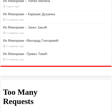
Ин Мемориам – Ћећез Милена
3 дана ago
Ин Мемориам – Каришик Душанка
2 седмице ago
Ин Мемориам – Јанко Јањић
3 седмице ago
Ин Мемориам –Милорад Глигоревић
3 седмице ago
Ин Мемориам –Тривко Томић
4 седмице ago