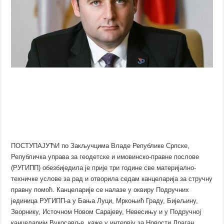
ПОСТУПАЈУЋИ по Закључцима Владе Републике Српске,
Републичка управа за геодетске и имовинско-правне послове
(РУГИПП) обезбиједила је прије три године све материјално-
техничке услове за рад и отворила седам канцеларија за стручну
правну помоћ. Канцеларије се налазе у оквиру Подручних
јединица РУГИПП-а у Бања Луци, Мркоњић Граду, Бијељину,
Зворнику, Источном Новом Сарајеву, Невесињу и у Подручној
канцеларији Вукосавље, каже у интервју за Новости Драган