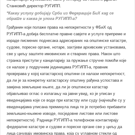
Станковић директор РУГИПП.
*Какву услугу добијају Срби из Федерације БиХ кад се
обрате и каква је улога РУГИПП-а?
Грађанин који полаже права на непокретности у ФБиХ од
РУГИПП-а добија бесплатне правне савјете и услуге припреме и
израде писмених поднесака адресираних на општинске катастре,
судове, пореске органе, нотаре, захтјеви архивским установама,
све у циљу заштите имовинских и стварних права. Након што
странка приступи у канцеларију за пружање стручне помоћи које
се налазе у подручним јединицама РУГИПП-а, правник
провјерава у којој катастарској општини се налази непокретност,
да ли је за конкретну катастарску општину рађена успостава и
замјена земљишне књиге, да ли је општински катастар
објављивао оглас о излагању на јавни увид, ко је уписан у
евиденцијама које се воде при катастру или суду (најчешће су у
евиденцијама уписана преминула лица те је потребно прибавити
земљишно-књижне изводе, посједовне листове или листове
непокретности). Радници РУГИПП-а телефоном контактирају
федералне катастре и судове и пореске органе све у циљу да
лица сачувају имовинска права, која су углавном стекли од