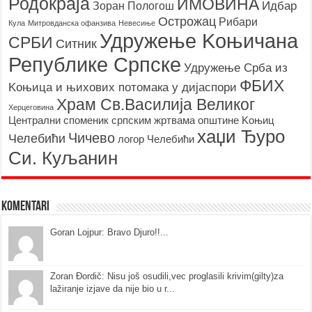
Родoкраја
ИМОВИНА
Идбар
Зоран Пологош
Острожац
Рибари
Кула
Митровданска офанзива
Невесињe
Удружење Kоњичана
СРБИ
Ситник
Републике Српске
Удружење Срба из
ФБИХ
Kоњица и њихових потомака у дијаспори
Храм Св.Василија Великог
Херцеговина
Централни споменик српским жртвама општине Kоњиц
хаџи Ђуро
Чичево
Челебићи
логор Челебићи
Си. Куљанин
Komentari
Goran Lojpur: Bravo Djuro!!...
Zoran Đordič: Nisu još osudili,vec proglasili krivim(gilty)za
lažiranje izjave da nije bio u r...