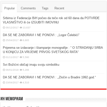
Popular
Comments
Tags
Recent
Srbima iz Federacije BiH počeo da teče rok od 60 dana da POTVRDE
VLASNIŠTVO ili će IZGUBITI IMOVINU
06/12/2017
13,637
DA SE NE ZABORAVI I NE PONOVI : ‚‚Logor Čelebići”
25/04/2017
6,665
Priprema se izdavanje i štampanje monografije : “ O STRADANjU SRBA
U KONjICU ZA VRIJEME PRVOG SVETSKOG RATA“
01/11/2017
5,590
Svi Božićni običaji imaju svoju simboliku
06/01/2018
5,286
DA SE NE ZABORAVI I NE PONOVI : ‚‚Zločin u Bradini 1992.god.“
23/04/2017
4,510
Ин Мемориам