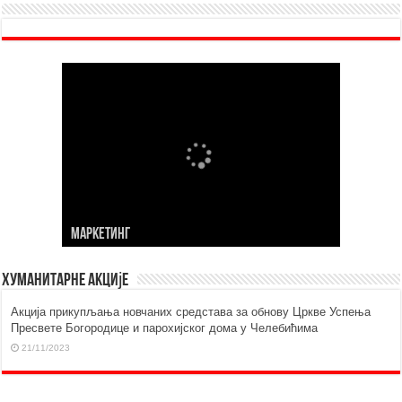
МАРKЕТИНГ
Хуманитарне акције
Aкција прикупљања новчаних средстава за обнову Цркве Успења
Пресвете Богородице и парохијског дома у Челебићима
21/11/2023