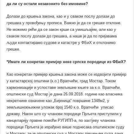
да ли су остали незаконито без имовине?
Долази до кршења закона, као и у сваком послу долази до
грешака у провођењу прописа. Важно је да се грешке отклоне.
Не можемо рећи да се закон крши са умишљајем, али као у
сваком послу долази до грешака, а наше је да по пријавама
људи контактирамо судове и катастре у ФБиХ и отклонимо
грешке.
*Имате ли конретан примјер неке српске породице из ФБиХ?
Као конкретан примјер кршења закона може се издвојити примјер
у катастарској општини (к.о.) Врапчићи, град Мостар. Током
хармонизације и успоставе земљишне књиге за к.о. Врапчићи,
општински суд Мостар је дана 26.09.2018. године као власника
некретнине означене као „Бијеница“ површине 1348м2, у
земљишнокњижни уложак број 1540 к.о. Врапчићи уписао
државу. Након што су чланови породице Прљета приступили у
канцеларију правне помоћи РУГИПП-а, по захтјеву чланова
породице Прљета је израђено више поднесака општинском суду
у Мостару, те је општински суд у Мостару рјешењем суда дана