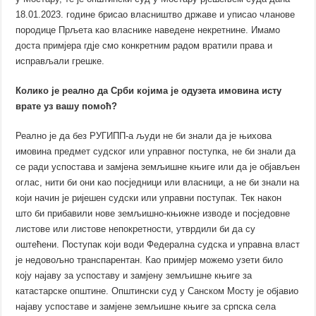
18.01.2023. године брисао власништво државе и уписао чланове
породице Прљета као власнике наведене некретнине. Имамо
доста примјера гдје смо конкретним радом вратили права и
исправљали грешке.
Колико је реално да Срби којима је одузета имовина исту
врате уз вашу помоћ?
Реално је да без РУГИПП-а људи не би знали да је њихова
имовина предмет судског или управног поступка, не би знали да
се ради успостава и замјена земљишне књиге или да је објављен
оглас, нити би они као посједници или власници, а не би знали на
који начин је ријешен судски или управни поступак. Тек након
што би прибавили нове земљишно-књижне изводе и посједовне
листове или листове непокретности, утврдили би да су
оштећени. Поступак који води Федерална судска и управна власт
је недовољно транспарентан. Као примјер можемо узети било
коју најаву за успоставу и замјену земљишне књиге за
катастарске општине. Општински суд у Санском Мосту је објавио
најаву успоставе и замјене земљишне књиге за српска села