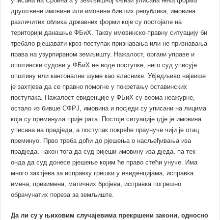
уписана на Србина а у земљишној књизи уписана нека форма
друштвене имовине или имовина бивших република, имовина
различитих облика државних форми које су постојале на
територији данашње ФБиХ. Такву имовинско-правну ситуацију би
требало рјешавати кроз поступак признавања или не признавања
права на узурпираном земљишту. Нажалост, органи управе и
општински судови у ФБиХ не воде поступке, него суд уписује
општину или кантоналне шуме као власнике. Убједљиво највише
је захтјева да се правно помогне у покретању оставинских
поступака. Нажалост евиденције у ФБиХ су веома неажурне,
остало из бивше СФРЈ, имовина и посједи су уписани на лицима
која су преминула прије рата. Постоје ситуације гдје је имовина
уписана на прадједа, а поступак покреће праунуче чији је отац
преминуо. Прво треба доћи до рјешења о насљеђивања иза
прадједа, након тога да суд ријеши имовину иза дједа, па тек
онда да суд донесе рјешење којим ће право стећи унуче. Има
много захтјева за исправку грешки у евиденцијама, исправка
имена, презимена, матичних бројева, исправка погрешно
обрачунатих пореза за земљиште.
Да ли су у њиховим случајевима прекршени закони, односно