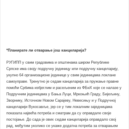
*Планирате ли отварање још канцеларија?
РУГИПП у свим градовима и општинама широм Републике
Српске има своју подручну јединицу или подручну канцеларију,
укупно 64 организационе јединице у свим јединицама локлане
самоуправе. Тренутно је седам канцеларија за пружање правне
помоћи Србима избјеглим и расељеним из ФБиХ које се налазе у
Подручним јединицама у Бања Луци, Мркоњић Граду, Бијељину,
Зворнику, Источном Новом Сарајеву, Невесињу и у Подручној
канцеларији Вукосавље, јер се у тим локалним заједницама
показала највећа потреба и сматрам да су оправдале своје
постојање. До сада је ових седам канцеларија оправдало свој
рад, међутим уколико се укаже додатна потреба за отварањем