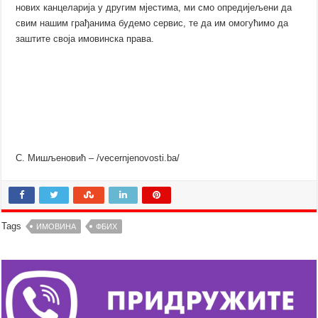
нових канцеларија у другим мјестима, ми смо опредијељени да
свим нашим грађанима будемо сервис, те да им омогућимо да
заштите своја имовинска права.
С. Мишљеновић – /vecernjenovosti.ba/
Tags
ИМОВИНА
ФБИХ