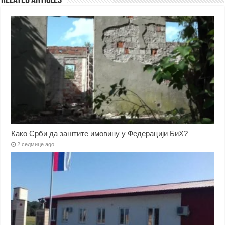
Related Articles
Како Срби да заштите имовину у Федерацији БиХ?
2 седмице ago