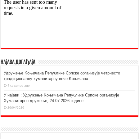
Најава догађаја
Удружење Kоњичана Републике Српске организује четрнесто
традиционалну хуманитарну вече Kоњичана
4 седмице ago
У најави : Удружење Kоњичана Републике Српске организује
Хуманитарно дружење, 24.07.2026.године
26/04/2026