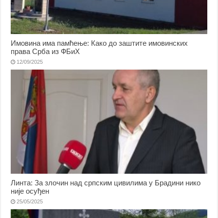
Имовина има памћење: Како до заштите имовинских
права Срба из ФБиХ
12/09/2025
Линта: За злочин над српским цивилима у Брадини нико
није осуђен
25/05/2025