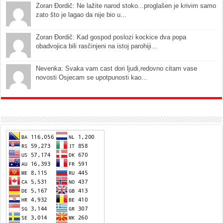
Zoran Đordič: Ne lažite narod stoko...proglašen je krivim samo
zato što je lagao da nije bio u...
Zoran Đordič: Kad gospod poslozi kockice dva popa
obadvojica bili rasčinjeni na istoj parohiji...
Nevenka: Svaka vam cast dori ljudi,redovno citam vase
novosti Osjecam se upotpunosti kao...