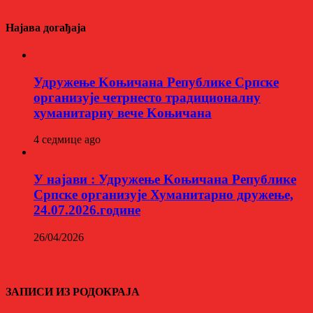
Најава догађаја
Удружење Kоњичана Републике Српске
организује четрнесто традиционалну
хуманитарну вече Kоњичана
4 седмице ago
У најави : Удружење Kоњичана Републике
Српске организује Хуманитарно дружење,
24.07.2026.године
26/04/2026
ЗАПИСИ ИЗ РОДОКРАЈА