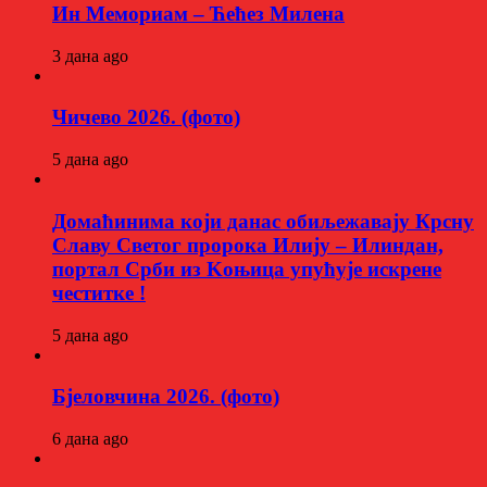
Ин Мемориам – Ћећез Милена
3 дана ago
Чичево 2026. (фото)
5 дана ago
Домаћинима који данас обиљежавају Крсну
Славу Светог пророка Илију – Илиндан,
портал Срби из Kоњица упућује искрене
честитке !
5 дана ago
Бјеловчина 2026. (фото)
6 дана ago