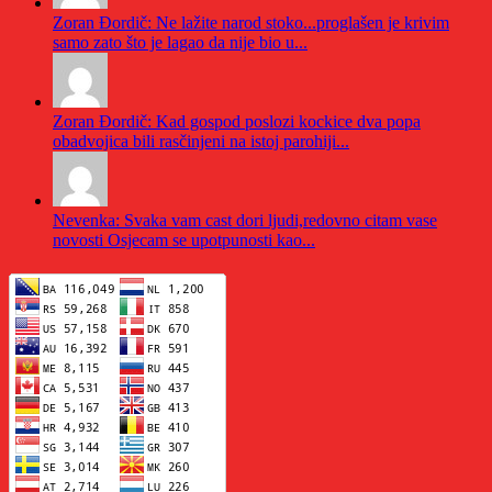
Zoran Đordič: Ne lažite narod stoko...proglašen je krivim
samo zato što je lagao da nije bio u...
Zoran Đordič: Kad gospod poslozi kockice dva popa
obadvojica bili rasčinjeni na istoj parohiji...
Nevenka: Svaka vam cast dori ljudi,redovno citam vase
novosti Osjecam se upotpunosti kao...