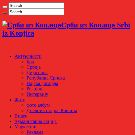
Срби из Коњица Srbi
iz Konjica
Актуелности
Бих
Србија
Дијаспора
Република Српска
Најава догађаја
Регијон
Интервију
Фото
фото албум
Дневник старог Коњица
Видео
Хуманитарна акција
Маркетинг
Реклама