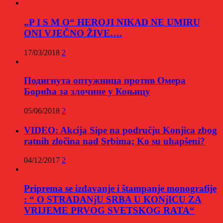
„P I S M O“ HEROJI NIKAD NE UMIRU
ONI VJEČNO ŽIVE….
17/03/2018
2
Подигнута оптужница против Омера
Борића за злочине у Коњицу
05/06/2018
2
VIDEO: Akcija Sipe na području Konjica zbog
ratnih zločina nad Srbima; Ko su uhapšeni?
04/12/2017
2
Priprema se izdavanje i štampanje monografije
: “ O STRADANjU SRBA U KONjICU ZA
VRIJEME PRVOG SVETSKOG RATA“