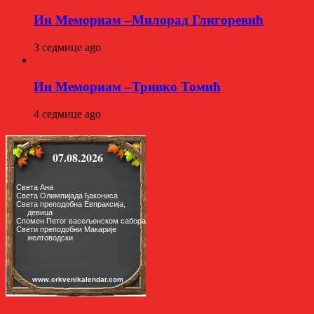
Ин Мемориам –Милорад Глигоревић
3 седмице ago
Ин Мемориам –Тривко Томић
4 седмице ago