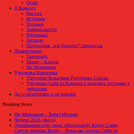
Оглас
О Коњицу
Насеља
Историја
Положај
Занимљивости
Вјеровање
Легенде
Проналазак „изгубљених“ пријатеља
Православље
Традиција
Цркве – Капеле
Ин Мемориам
Удружења Коњичана
Удружење Коњичана Републике Српске
Удружење Срба из Kоњица и њихових потомака у
дијаспори
Да се незаборави и не понови
Breaking News
Ин Мемориам – Ћећез Милена
Чичево 2026. (фото)
Домаћинима који данас обиљежавају Крсну Славу
Светог пророка Илију – Илиндан, портал Срби из