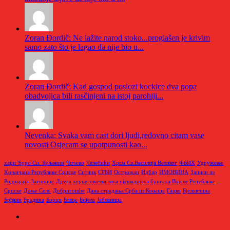
Zoran Đordič: Ne lažite narod stoko...proglašen je krivim
samo zato što je lagao da nije bio u...
Zoran Đordič: Kad gospod poslozi kockice dva popa
obadvojica bili rasčinjeni na istoj parohiji...
Nevenka: Svaka vam cast dori ljudi,redovno citam vase
novosti Osjecam se upotpunosti kao...
хаџи Ђуро Си. Куљанин
Чичево
Челебићи
Храм Св.Василија Великог
ФБИХ
Удружење
Kоњичана Републике Српске
Ситник
СРБИ
Острожац
Идбар
ИМОВИНА
Записи из
Родoкраја
Загорице
Друга херцеговачка лака пјешадијска бригада Војске Републике
Српске
Доње Село
Добригошће
Дана страдања Срба из Коњица
Гацко
Бјеловчина
Брђани
Брадина
Борци
Блаце
Бијела
Јабланица