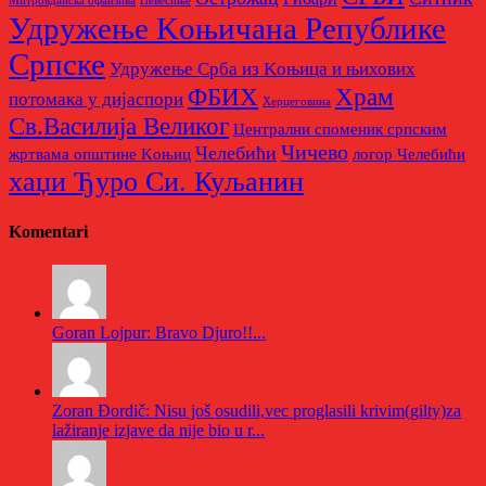
Митровданска офанзива
Невесињe
Удружење Kоњичана Републике
Српске
Удружење Срба из Kоњица и њихових
Храм
ФБИХ
потомака у дијаспори
Херцеговина
Св.Василија Великог
Централни споменик српским
Чичево
Челебићи
жртвама општине Kоњиц
логор Челебићи
хаџи Ђуро Си. Куљанин
Komentari
Goran Lojpur: Bravo Djuro!!...
Zoran Đordič: Nisu još osudili,vec proglasili krivim(gilty)za
lažiranje izjave da nije bio u r...