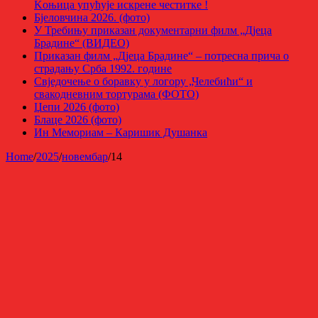
Kоњица упућује искрене честитке !
Бјеловчина 2026. (фото)
У Требињу приказан документарни филм „Дјеца
Брадине“ (ВИДЕО)
Приказан филм „Дјеца Брадине“ – потресна прича о
страдању Срба 1992. године
Свједочење о боравку у логору „Челебићи“ и
свакодневним тортурама (ФОТО)
Џепи 2026 (фото)
Блаце 2026 (фото)
Ин Мемориам – Каришик Душанка
Home
/
2025
/
новембар
/
14