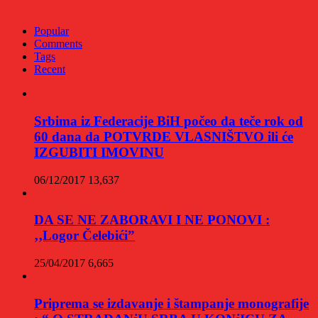
Popular
Comments
Tags
Recent
Srbima iz Federacije BiH počeo da teče rok od
60 dana da POTVRDE VLASNIŠTVO ili će
IZGUBITI IMOVINU
06/12/2017
13,637
DA SE NE ZABORAVI I NE PONOVI :
‚‚Logor Čelebići”
25/04/2017
6,665
Priprema se izdavanje i štampanje monografije