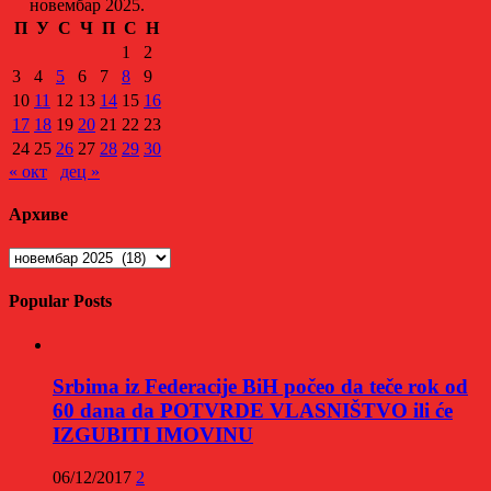
новембар 2025.
П
У
С
Ч
П
С
Н
1
2
3
4
5
6
7
8
9
10
11
12
13
14
15
16
17
18
19
20
21
22
23
24
25
26
27
28
29
30
« окт
дец »
Архиве
Архиве
Popular Posts
Srbima iz Federacije BiH počeo da teče rok od
60 dana da POTVRDE VLASNIŠTVO ili će
IZGUBITI IMOVINU
06/12/2017
2