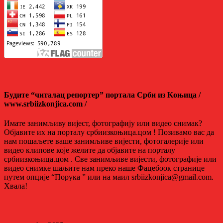
Будите “читалац репортер” портала Срби из Kоњица /
www.srbiizkonjica.com /
Имате занимљиву вијест, фотографију или видео снимак?
Објавите их на порталу србиизкоњица.цом ! Позивамо вас да
нам пошаљете ваше занимљиве вијести, фотогалерије или
видео клипове које желите да објавите на порталу
србиизкоњица.цом . Све занимљиве вијести, фотографије или
видео снимке шаљите нам преко наше Фацебоок странице
путем опције “Порука ” или на маил srbiizkonjica@gmail.com.
Хвала!