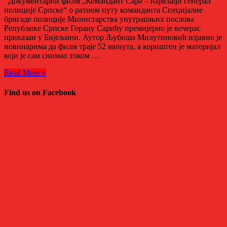
Документарни филм „Командант Сара – најмлађи генерал
полиције Српске“ о ратном путу команданта Специјалне
бригаде полиције Министарства унутрашњих послова
Републике Српске Горану Сарићу премијерно је вечерас
приказан у Бијељини. Аутор Љубиша Милутиновић изјавио је
новинарима да филм траје 52 минута, а кориштен је материјал
који је сам снимао током …
Read More »
Find us on Facebook