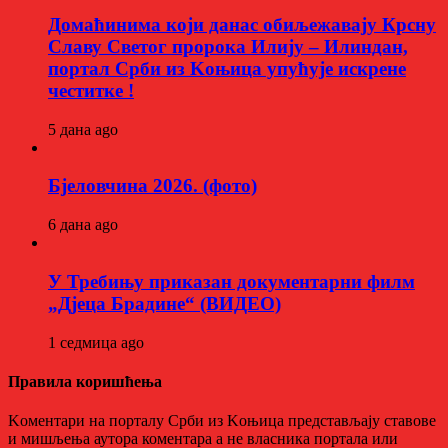
Домаћинима који данас обиљежавају Крсну
Славу Светог пророка Илију – Илиндан,
портал Срби из Kоњица упућује искрене
честитке !
5 дана ago
Бјеловчина 2026. (фото)
6 дана ago
У Требињу приказан документарни филм
„Дјеца Брадине“ (ВИДЕО)
1 седмица ago
Правила коришћења
Kоментари на порталу Срби из Kоњица представљају ставове
и мишљења аутора коментара а не власника портала или