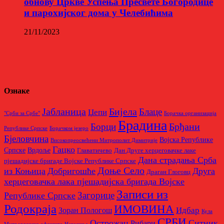
обнову Цркве Успења Пресвете Богородице
и парохијског дома у Челебићима
21/11/2023
Ознаке
Бијела
Јабланица
Блаце
Џепи
"Срби за Србе"
Борачкa организацијa
Брадина
Брђани
Борци
Републике Српске
Борачком језеро
Бјеловчина
Војска Републике
Високопреосвећени Митрополит Димитрије
Гацко
Српске
Врдоље
Главатичево
Дан Друге херцеговачке лаке
Дана страдања Срба
пјешадијске бригаде Војске Републике Српске
Доње Село
из Коњица
Добригошће
Друга
Драган Глоговц
херцеговачка лака пјешадијска бригада Војске
Записи из
Загорице
Републике Српске
Родoкраја
ИМОВИНА
Идбар
Зоран Пологош
Кула
СРБИ
Острожац
Ситник
Рибари