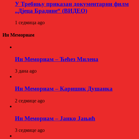
У Требињу приказан документарни филм
„Дјеца Брадине“ (ВИДЕО)
1 седмица ago
Ин Мемориам
Ин Мемориам – Ћећез Милена
3 дана ago
Ин Мемориам – Каришик Душанка
2 седмице ago
Ин Мемориам – Јанко Јањић
3 седмице ago