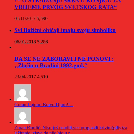
: “ O STRADANjU SRBA U KONjICU ZA
VRIJEME PRVOG SVETSKOG RATA“
01/11/2017
5,590
Svi Božićni običaji imaju svoju simboliku
06/01/2018
5,286
DA SE NE ZABORAVI I NE PONOVI :
‚‚Zločin u Bradini 1992.god.“
23/04/2017
4,510
Goran Lojpur: Bravo Djuro!!...
Zoran Đordič: Nisu još osudili,vec proglasili krivim(gilty)za
lažiranje izjave da nije bio u r...