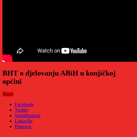
BHT o djelovanju ABiH u konjičkoj
općini
Share
Facebook
Twitter
Stumbleupon
LinkedIn
Pinterest