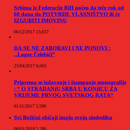
Srbima iz Federacije BiH počeo da teče rok od
60 dana da POTVRDE VLASNIŠTVO ili će
IZGUBITI IMOVINU
06/12/2017
13,637
DA SE NE ZABORAVI I NE PONOVI :
‚‚Logor Čelebići”
25/04/2017
6,665
Priprema se izdavanje i štampanje monografije
: “ O STRADANjU SRBA U KONjICU ZA
VRIJEME PRVOG SVETSKOG RATA“
01/11/2017
5,590
Svi Božićni običaji imaju svoju simboliku
06/01/2018
5,286