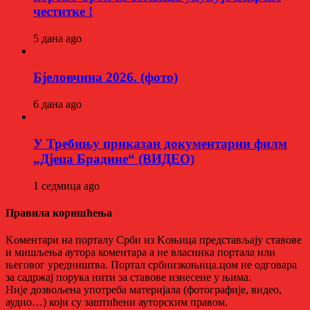
честитке !
5 дана ago
Бјеловчина 2026. (фото)
6 дана ago
У Требињу приказан документарни филм
„Дјеца Брадине“ (ВИДЕО)
1 седмица ago
Правила коришћења
Kоментари на порталу Срби из Kоњица представљају ставове
и мишљења аутора коментара а не власника портала или
његовог уредништва. Портал србиизкоњица.цом не одговара
за садржај порука нити за ставове изнесене у њима.
Није дозвољена употреба материјала (фотографије, видео,
аудио…) који су заштићени ауторским правом.