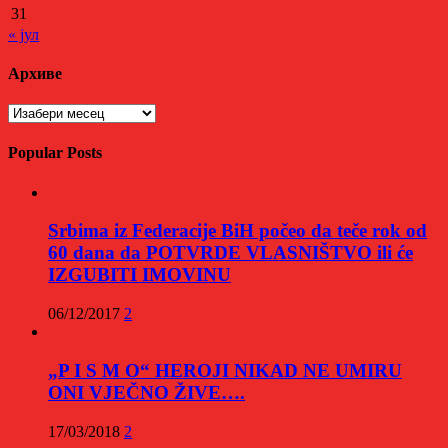
31
« јул
Архиве
Архиве
Popular Posts
Srbima iz Federacije BiH počeo da teče rok od
60 dana da POTVRDE VLASNIŠTVO ili će
IZGUBITI IMOVINU
06/12/2017
2
„P I S M O“ HEROJI NIKAD NE UMIRU
ONI VJEČNO ŽIVE….
17/03/2018
2