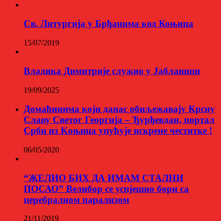
Св. Литургија у Брђанима код Коњица
15/07/2019
Владика Димитрије служио у Јабланици
19/09/2025
Домаћинима који данас обиљежавају Крсну
Славу Светог Георгија – Ђурђевдан, портал
Срби из Kоњица упућује искрене честитке !
06/05/2020
“ЖЕЛИО БИХ ДА ИМАМ СТАЛНИ
ПОСАО” Велибор се успјешно бори са
церебралном парализом
21/11/2019