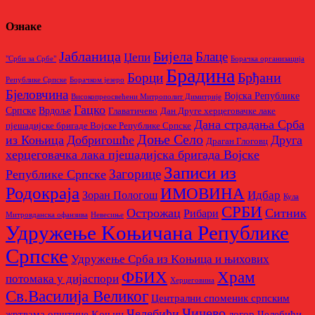
Ознаке
Бијела
Јабланица
Блаце
Џепи
"Срби за Србе"
Борачкa организацијa
Брадина
Брђани
Борци
Републике Српске
Борачком језеро
Бјеловчина
Војска Републике
Високопреосвећени Митрополит Димитрије
Гацко
Српске
Врдоље
Главатичево
Дан Друге херцеговачке лаке
Дана страдања Срба
пјешадијске бригаде Војске Републике Српске
Доње Село
из Коњица
Добригошће
Друга
Драган Глоговц
херцеговачка лака пјешадијска бригада Војске
Записи из
Загорице
Републике Српске
Родoкраја
ИМОВИНА
Идбар
Зоран Пологош
Кула
СРБИ
Острожац
Ситник
Рибари
Митровданска офанзива
Невесињe
Удружење Kоњичана Републике
Српске
Удружење Срба из Kоњица и њихових
Храм
ФБИХ
потомака у дијаспори
Херцеговина
Св.Василија Великог
Централни споменик српским
Чичево
Челебићи
жртвама општине Kоњиц
логор Челебићи