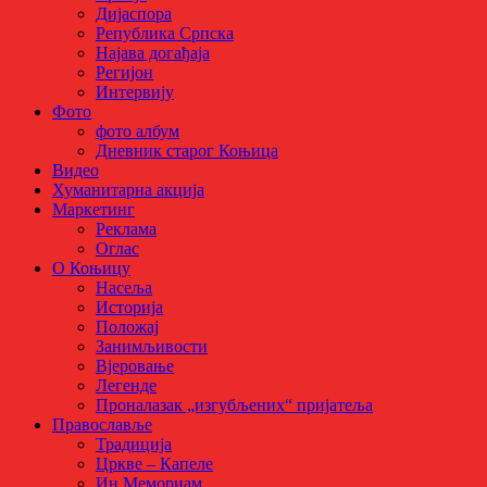
Дијаспора
Република Српска
Најава догађаја
Регијон
Интервију
Фото
фото албум
Дневник старог Коњица
Видео
Хуманитарна акција
Маркетинг
Реклама
Оглас
О Коњицу
Насеља
Историја
Положај
Занимљивости
Вјеровање
Легенде
Проналазак „изгубљених“ пријатеља
Православље
Традиција
Цркве – Капеле
Ин Мемориам