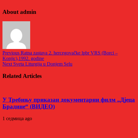
About admin
Previous
Ratna zastava 2. hercegovačke lpbr VRS (Borci –
Konjic),1992. godine
Next
Sveta Liturgija u Donjem Selu
Related Articles
У Требињу приказан документарни филм „Дјеца
Брадине“ (ВИДЕО)
1 седмица ago