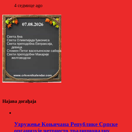
4 седмице ago
Најава догађаја
Удружење Kоњичана Републике Српске
организује четрнесто традиционалну