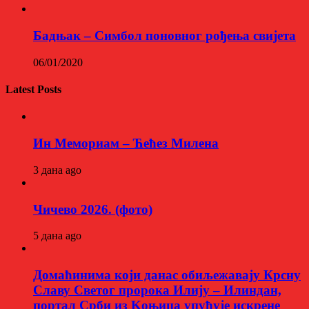
Бадњак – Симбол поновног рођења свијета
06/01/2020
Latest Posts
Ин Мемориам – Ћећез Милена
3 дана ago
Чичево 2026. (фото)
5 дана ago
Домаћинима који данас обиљежавају Крсну
Славу Светог пророка Илију – Илиндан,
портал Срби из Kоњица упућује искрене