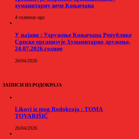
хуманитарну вече Kоњичана
4 седмице ago
У најави : Удружење Kоњичана Републике
Српске организује Хуманитарно дружење,
24.07.2026.године
26/04/2026
ЗАПИСИ ИЗ РОДОКРАЈА
Likovi iz mog Rodokraja : TOMA
TOVARIŠIĆ
26/04/2026