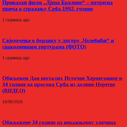
Приказан филм „Дјеца Брадине“ – потресна
прича о страдању Срба 1992. године
1 седмица ago
Свједочење о боравку у логору „Челебићи“ и
свакодневним тортурама (ФОТО)
1 седмица ago
Обиљежен Дан несталих Источне Херцеговине и
34 године од прогона Срба из долине Неретве
(ВИДЕО)
16/06/2026
Обиљежене 34 године од некажњеног злочина