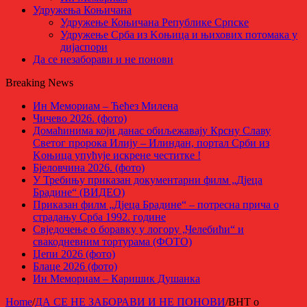
Удружења Коњичана
Удружење Коњичана Републике Српске
Удружење Срба из Kоњица и њихових потомака у
дијаспори
Да се незаборави и не понови
Breaking News
Ин Мемориам – Ћећез Милена
Чичево 2026. (фото)
Домаћинима који данас обиљежавају Крсну Славу
Светог пророка Илију – Илиндан, портал Срби из
Kоњица упућује искрене честитке !
Бјеловчина 2026. (фото)
У Требињу приказан документарни филм „Дјеца
Брадине“ (ВИДЕО)
Приказан филм „Дјеца Брадине“ – потресна прича о
страдању Срба 1992. године
Свједочење о боравку у логору „Челебићи“ и
свакодневним тортурама (ФОТО)
Џепи 2026 (фото)
Блаце 2026 (фото)
Ин Мемориам – Каришик Душанка
Home
/
ДА СЕ НЕ ЗАБОРАВИ И НЕ ПОНОВИ
/
BHT o