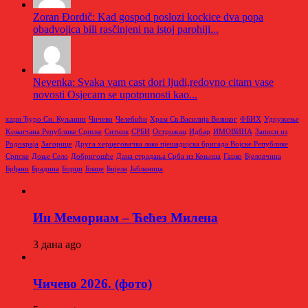
Zoran Đordič: Kad gospod poslozi kockice dva popa
obadvojica bili rasčinjeni na istoj parohiji...
Nevenka: Svaka vam cast dori ljudi,redovno citam vase
novosti Osjecam se upotpunosti kao...
хаџи Ђуро Си. Куљанин
Чичево
Челебићи
Храм Св.Василија Великог
ФБИХ
Удружење
Kоњичана Републике Српске
Ситник
СРБИ
Острожац
Идбар
ИМОВИНА
Записи из
Родoкраја
Загорице
Друга херцеговачка лака пјешадијска бригада Војске Републике
Српске
Доње Село
Добригошће
Дана страдања Срба из Коњица
Гацко
Бјеловчина
Брђани
Брадина
Борци
Блаце
Бијела
Јабланица
Ин Мемориам – Ћећез Милена
3 дана ago
Чичево 2026. (фото)