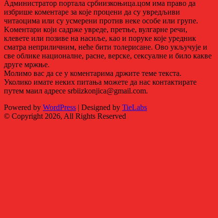
Администратор портала србиизкоњица.цом има право да
избрише коментаре за које процени да су увредљиви
читаоцима или су усмерени против неке особе или групе.
Kоментари који садрже увреде, претње, вулгарне речи,
клевете или позиве на насиље, као и поруке које уредник
сматра неприличним, неће бити толерисане. Ово укључује и
све облике националне, расне, верске, сексуалне и било какве
друге мржње.
Молимо вас да се у коментарима држите теме текста.
Уколико имате неких питања можете да нас контактирате
путем маил адресе srbiizkonjica@gmail.com.
Powered by
WordPress
| Designed by
TieLabs
© Copyright 2026, All Rights Reserved