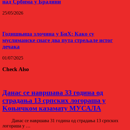
над Србима у Брадини
25/05/2026
Годишњица злочина у БиХ: Како су
муслиманске снаге два пута стрељале истог
дечака
01/07/2025
Check Also
Данас се навршава 33 година од
страдања 13 српских логораша у
Kоњичком казамату МУСАЛА
Данас се навршава 31 година од страдања 13 српских
логораша у …