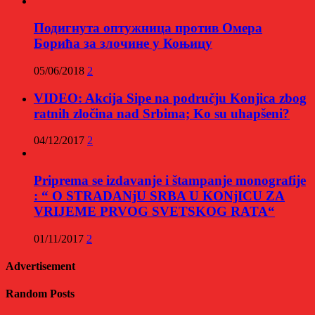
Подигнута оптужница против Омера
Борића за злочине у Коњицу
05/06/2018
2
VIDEO: Akcija Sipe na području Konjica zbog
ratnih zločina nad Srbima; Ko su uhapšeni?
04/12/2017
2
Priprema se izdavanje i štampanje monografije
: “ O STRADANjU SRBA U KONjICU ZA
VRIJEME PRVOG SVETSKOG RATA“
01/11/2017
2
Advertisement
Random Posts