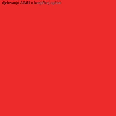
djelovanju ABiH u konjičkoj općini