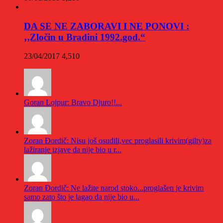
DA SE NE ZABORAVI I NE PONOVI :
‚‚Zločin u Bradini 1992.god.“
23/04/2017
4,510
Goran Lojpur: Bravo Djuro!!...
Zoran Đordič: Nisu još osudili,vec proglasili krivim(gilty)za
lažiranje izjave da nije bio u r...
Zoran Đordič: Ne lažite narod stoko...proglašen je krivim
samo zato što je lagao da nije bio u...