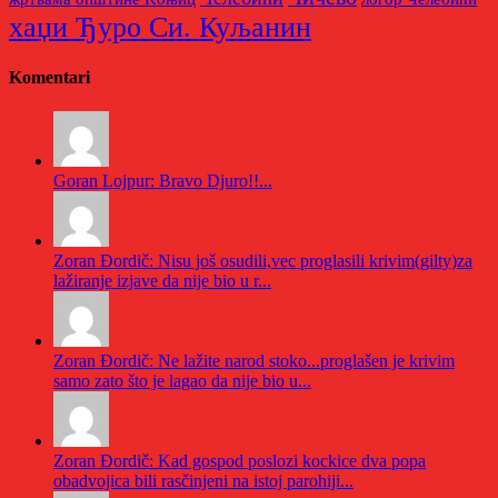
хаџи Ђуро Си. Куљанин
Komentari
Goran Lojpur: Bravo Djuro!!...
Zoran Đordič: Nisu još osudili,vec proglasili krivim(gilty)za
lažiranje izjave da nije bio u r...
Zoran Đordič: Ne lažite narod stoko...proglašen je krivim
samo zato što je lagao da nije bio u...
Zoran Đordič: Kad gospod poslozi kockice dva popa
obadvojica bili rasčinjeni na istoj parohiji...