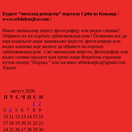
Будите “читалац репортер” портала Срби из Kоњица /
www.srbiizkonjica.com /
Имате занимљиву вијест, фотографију или видео снимак?
Објавите их на порталу србиизкоњица.цом ! Позивамо вас да
нам пошаљете ваше занимљиве вијести, фотогалерије или
видео клипове које желите да објавите на порталу
србиизкоњица.цом . Све занимљиве вијести, фотографије или
видео снимке шаљите нам преко наше Фацебоок странице
путем опције “Порука ” или на маил srbiizkonjica@gmail.com.
Хвала!
август 2026.
П
У
С
Ч
П
С
Н
1
2
3
4
5
6
7
8
9
10
11
12
13
14
15
16
17
18
19
20
21
22
23
24
25
26
27
28
29
30