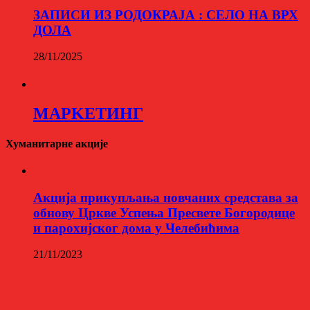
ЗАПИСИ ИЗ РОДОКРАЈА : СЕЛО НА ВРХ
ДОЛА
28/11/2025
МАРKЕТИНГ
Хуманитарне акције
Aкција прикупљања новчаних средстава за
обнову Цркве Успења Пресвете Богородице
и парохијског дома у Челебићима
21/11/2023