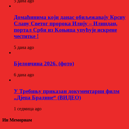
5 дана ago
Домаћинима који данас обиљежавају Крсну
Славу Светог пророка Илију – Илиндан,
портал Срби из Kоњица упућује искрене
честитке !
5 дана ago
Бјеловчина 2026. (фото)
6 дана ago
У Требињу приказан документарни филм
„Дјеца Брадине“ (ВИДЕО)
1 седмица ago
Ин Мемориам