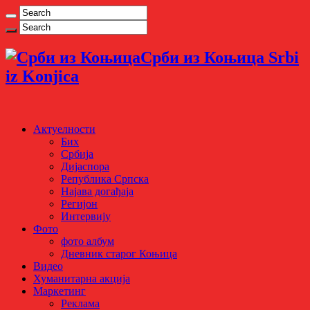
Срби из Коњица Srbi
iz Konjica
Актуелности
Бих
Србија
Дијаспора
Република Српска
Најава догађаја
Регијон
Интервију
Фото
фото албум
Дневник старог Коњица
Видео
Хуманитарна акција
Маркетинг
Реклама