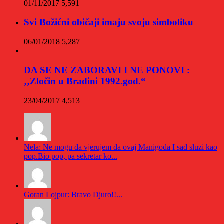
01/11/2017
5,591
Svi Božićni običaji imaju svoju simboliku
06/01/2018
5,287
DA SE NE ZABORAVI I NE PONOVI :
‚‚Zločin u Bradini 1992.god.“
23/04/2017
4,513
Nela: Ne mogu da vjerujem da ovaj Manigoda I sad sluzi kao
pop.Bio pop, pa sekretar ko...
Goran Lojpur: Bravo Djuro!!...