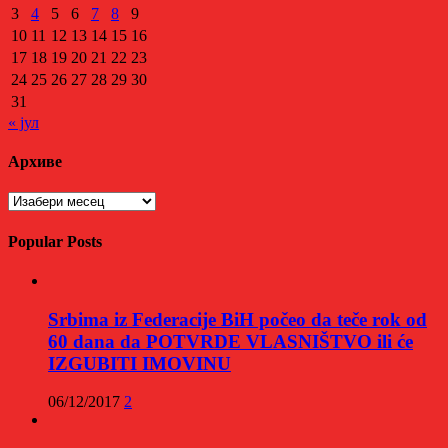
3
4
5
6
7
8
9
10
11
12
13
14
15
16
17
18
19
20
21
22
23
24
25
26
27
28
29
30
31
« јул
Архиве
Архиве
Popular Posts
Srbima iz Federacije BiH počeo da teče rok od
60 dana da POTVRDE VLASNIŠTVO ili će
IZGUBITI IMOVINU
06/12/2017
2