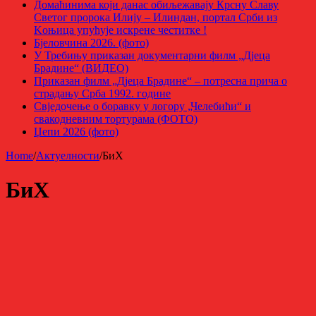
Домаћинима који данас обиљежавају Крсну Славу
Светог пророка Илију – Илиндан, портал Срби из
Kоњица упућује искрене честитке !
Бјеловчина 2026. (фото)
У Требињу приказан документарни филм „Дјеца
Брадине“ (ВИДЕО)
Приказан филм „Дјеца Брадине“ – потресна прича о
страдању Срба 1992. године
Свједочење о боравку у логору „Челебићи“ и
свакодневним тортурама (ФОТО)
Џепи 2026 (фото)
Home
/
Актуелности
/
БиХ
БиХ