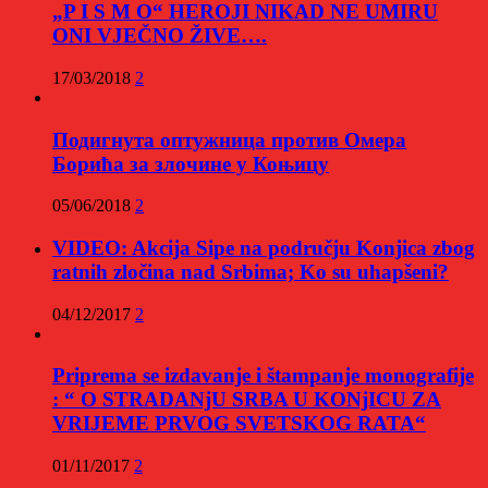
„P I S M O“ HEROJI NIKAD NE UMIRU
ONI VJEČNO ŽIVE….
17/03/2018
2
Подигнута оптужница против Омера
Борића за злочине у Коњицу
05/06/2018
2
VIDEO: Akcija Sipe na području Konjica zbog
ratnih zločina nad Srbima; Ko su uhapšeni?
04/12/2017
2
Priprema se izdavanje i štampanje monografije
: “ O STRADANjU SRBA U KONjICU ZA
VRIJEME PRVOG SVETSKOG RATA“
01/11/2017
2