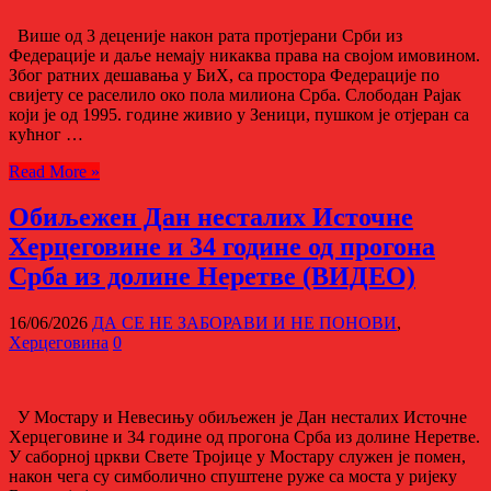
Више од 3 деценије након рата протјерани Срби из
Федерације и даље немају никаква права на својом имовином.
Због ратних дешавања у БиХ, са простора Федерације по
свијету се раселило око пола милиона Срба. Слободан Рајак
који је од 1995. године живио у Зеници, пушком је отјеран са
кућног …
Read More »
Обиљежен Дан несталих Источне
Херцеговине и 34 године од прогона
Срба из долине Неретве (ВИДЕО)
16/06/2026
ДА СЕ НЕ ЗАБОРАВИ И НЕ ПОНОВИ
,
Херцеговина
0
У Мостару и Невесињу обиљежен је Дан несталих Источне
Херцеговине и 34 године од прогона Срба из долине Неретве.
У саборној цркви Свете Тројице у Мостару служен је помен,
након чега су симболично спуштене руже са моста у ријеку