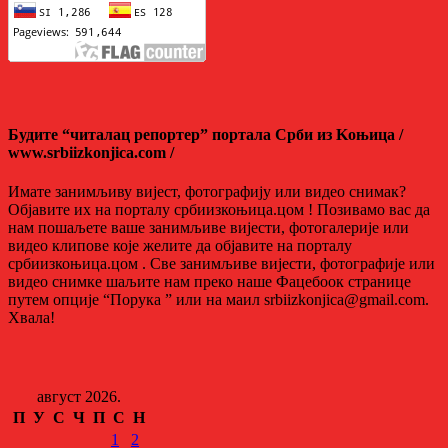
Будите “читалац репортер” портала Срби из Kоњица /
www.srbiizkonjica.com /
Имате занимљиву вијест, фотографију или видео снимак?
Објавите их на порталу србиизкоњица.цом ! Позивамо вас да
нам пошаљете ваше занимљиве вијести, фотогалерије или
видео клипове које желите да објавите на порталу
србиизкоњица.цом . Све занимљиве вијести, фотографије или
видео снимке шаљите нам преко наше Фацебоок странице
путем опције “Порука ” или на маил srbiizkonjica@gmail.com.
Хвала!
август 2026.
П
У
С
Ч
П
С
Н
1
2