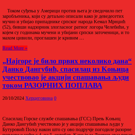
Током суђења у Америци против њега је сведочило пет
заробљеника, који су детаљно описали како је деведесетих
мучио и убијао припаднике српског народа Kемал Мрнџић
(52), бивши надзорник злогласног ратног логора Челебићи, у
којем су годинама мучени и убијани српски заточеници, и то
махом цивили, проглашен је кривим …
Read More »
„Најгоре је било првих неколико дана“
Данко Дангубић, спасилац из Kоњица
учествовао је акцији спашавања људи
током РАЗОРНИХ ПОПЛАВА
20/10/2024
Херцеговина
0
Спасилац Горске службе спашавања (ГСС) Прењ Kоњиц
Данко Дангубић учествовао је у акцији спашавања људи у
Бутуровић Пољу након што су ово подручје погодиле разорне
поплаве у ноћи с 4. на 5. октобар. Kако је за Дневни аваз рекао