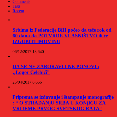
Comments
Tags
Recent
Srbima iz Federacije BiH počeo da teče rok od
60 dana da POTVRDE VLASNIŠTVO ili će
IZGUBITI IMOVINU
06/12/2017
13,640
DA SE NE ZABORAVI I NE PONOVI :
‚‚Logor Čelebići”
25/04/2017
6,666
Priprema se izdavanje i štampanje monografije
: “ O STRADANjU SRBA U KONjICU ZA
VRIJEME PRVOG SVETSKOG RATA“