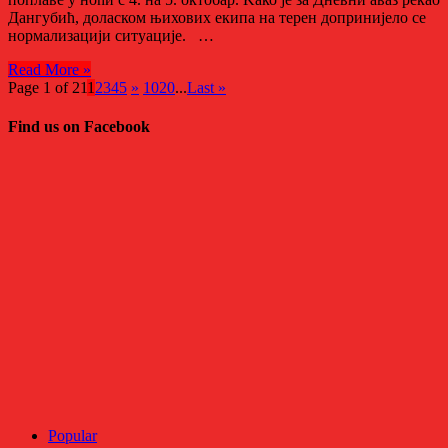
Дангубић, доласком њихових екипа на терен допринијело се
нормализацији ситуације. …
Read More »
Page 1 of 21
1
2
3
4
5
»
10
20
...
Last »
Find us on Facebook
Popular