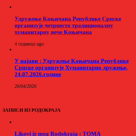
Удружење Kоњичана Републике Српске
организује четрнесто традиционалну
хуманитарну вече Kоњичана
4 седмице ago
У најави : Удружење Kоњичана Републике
Српске организује Хуманитарно дружење,
24.07.2026.године
26/04/2026
ЗАПИСИ ИЗ РОДОКРАЈА
Likovi iz mog Rodokraja : TOMA