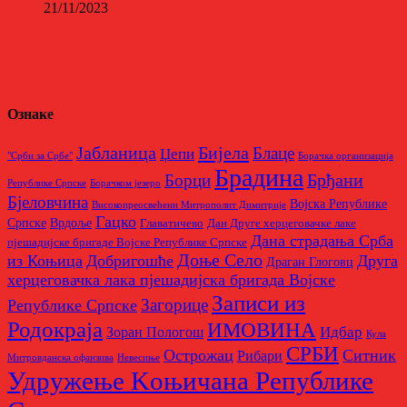
21/11/2023
Ознаке
Бијела
Јабланица
Блаце
Џепи
"Срби за Србе"
Борачкa организацијa
Брадина
Брђани
Борци
Републике Српске
Борачком језеро
Бјеловчина
Војска Републике
Високопреосвећени Митрополит Димитрије
Гацко
Српске
Врдоље
Главатичево
Дан Друге херцеговачке лаке
Дана страдања Срба
пјешадијске бригаде Војске Републике Српске
Доње Село
из Коњица
Добригошће
Друга
Драган Глоговц
херцеговачка лака пјешадијска бригада Војске
Записи из
Загорице
Републике Српске
Родoкраја
ИМОВИНА
Идбар
Зоран Пологош
Кула
СРБИ
Острожац
Ситник
Рибари
Митровданска офанзива
Невесињe
Удружење Kоњичана Републике