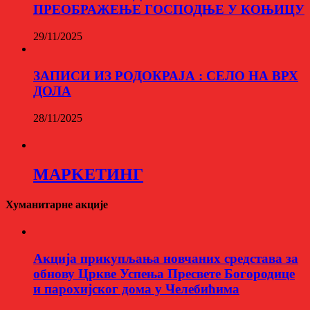
ПРЕОБРАЖЕЊЕ ГОСПОДЊЕ У КОЊИЦУ
29/11/2025
ЗАПИСИ ИЗ РОДОКРАЈА : СЕЛО НА ВРХ
ДОЛА
28/11/2025
МАРKЕТИНГ
Хуманитарне акције
Aкција прикупљања новчаних средстава за
обнову Цркве Успења Пресвете Богородице
и парохијског дома у Челебићима