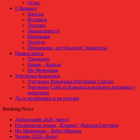
Оглас
О Коњицу
Насеља
Историја
Положај
Занимљивости
Вјеровање
Легенде
Проналазак „изгубљених“ пријатеља
Православље
Традиција
Цркве – Капеле
Ин Мемориам
Удружења Коњичана
Удружење Коњичана Републике Српске
Удружење Срба из Kоњица и њихових потомака у
дијаспори
Да се незаборави и не понови
Breaking News
Добригошће 2026. (фото)
Промовисан роман „Илирик“ Драгана Глоговца
Ин Мемориам – Ћећез Милена
Чичево 2026. (фото)