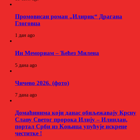
Промовисан роман „Илирик“ Драгана
Глоговца
1 дан ago
Ин Мемориам – Ћећез Милена
5 дана ago
Чичево 2026. (фото)
7 дана ago
Домаћинима који данас обиљежавају Крсну
Славу Светог пророка Илију – Илиндан,
портал Срби из Kоњица упућује искрене
честитке !