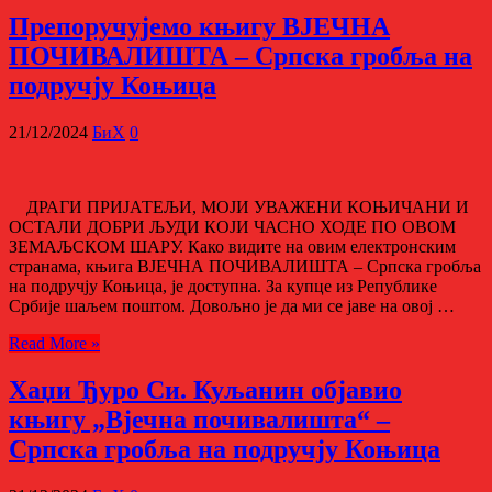
Препоручујемо књигу ВЈЕЧНА
ПОЧИВАЛИШТА – Српска гробља на
подручју Коњица
21/12/2024
БиХ
0
ДРАГИ ПРИЈАТЕЉИ, МОЈИ УВАЖЕНИ КОЊИЧАНИ И
ОСТАЛИ ДОБРИ ЉУДИ КОЈИ ЧАСНО ХОДЕ ПО ОВОМ
ЗЕМАЉСКОМ ШАРУ. Како видите на овим електронским
странама, књига ВЈЕЧНА ПОЧИВАЛИШТА – Српска гробља
на подручју Коњица, је доступна. За купце из Републике
Србије шаљем поштом. Довољно је да ми се јаве на овој …
Read More »
Хаџи Ђуро Си. Куљанин објавио
књигу „Вјечна почивалишта“ –
Српска гробља на подручју Коњица