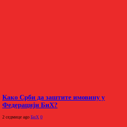
Како Срби да заштите имовину у
Федерацији БиХ?
2 седмице ago
БиХ
0