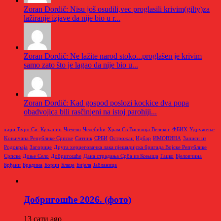
Zoran Đordič: Nisu još osudili,vec proglasili krivim(gilty)za
lažiranje izjave da nije bio u r...
Zoran Đordič: Ne lažite narod stoko...proglašen je krivim
samo zato što je lagao da nije bio u...
Zoran Đordič: Kad gospod poslozi kockice dva popa
obadvojica bili rasčinjeni na istoj parohiji...
хаџи Ђуро Си. Куљанин
Чичево
Челебићи
Храм Св.Василија Великог
ФБИХ
Удружење
Kоњичана Републике Српске
Ситник
СРБИ
Острожац
Идбар
ИМОВИНА
Записи из
Родoкраја
Загорице
Друга херцеговачка лака пјешадијска бригада Војске Републике
Српске
Доње Село
Добригошће
Дана страдања Срба из Коњица
Гацко
Бјеловчина
Брђани
Брадина
Борци
Блаце
Бијела
Јабланица
Добригошће 2026. (фото)
13 сати ago