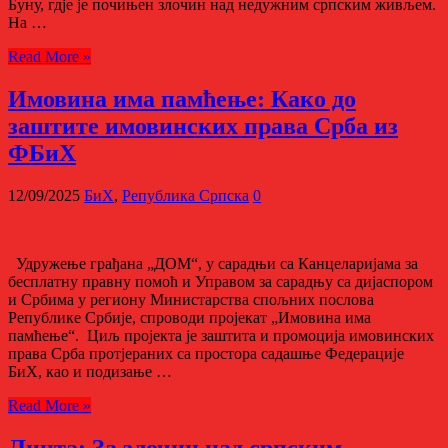
Буну, гдје је почињен злочин над недужним српским живљем.
На …
Read More »
Имовина има памћење: Како до
заштите имовинских права Срба из
ФБиХ
12/09/2025
БиХ
,
Република Српска
0
Удружење грађана „ДОМ“, у сарадњи са Канцеларијама за
бесплатну правну помоћ и Управом за сарадњу са дијаспором
и Србима у региону Министарства спољних послова
Републике Србије, спроводи пројекат „Имовина има
памћење“. Циљ пројекта је заштита и промоција имовинских
права Срба протјераних са простора садашње Федерације
БиХ, као и подизање …
Read More »