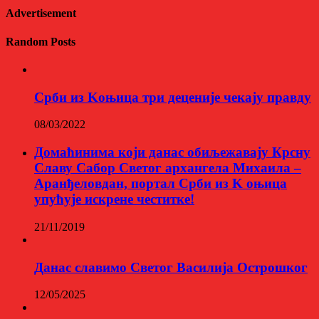
Advertisement
Random Posts
Срби из Kоњица три деценије чекају правду
08/03/2022
Домаћинима који данас обиљежавају Крсну
Славу Сабор Светог архангела Михаила –
Аранђеловдан, портал Срби из K оњица
упућује искрене честитке!
21/11/2019
Данас славимо Светог Василија Острошког
12/05/2025