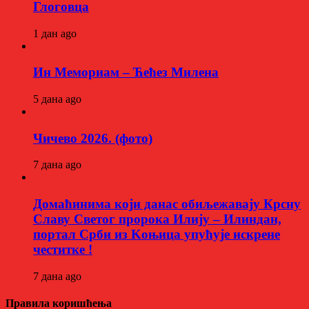
Глоговца
1 дан ago
Ин Мемориам – Ћећез Милена
5 дана ago
Чичево 2026. (фото)
7 дана ago
Домаћинима који данас обиљежавају Крсну
Славу Светог пророка Илију – Илиндан,
портал Срби из Kоњица упућује искрене
честитке !
7 дана ago
Правила коришћења