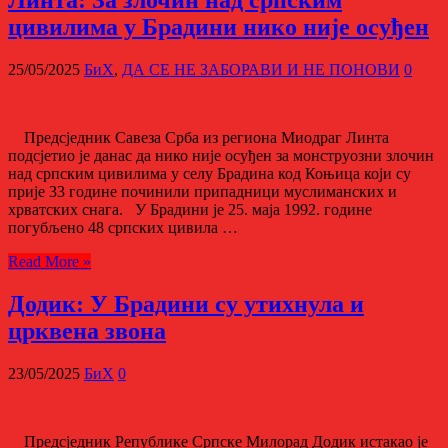
Линта: За злочин над српским
цивилима у Брадини нико није осуђен
25/05/2025
БиХ
,
ДА СЕ НЕ ЗАБОРАВИ И НЕ ПОНОВИ
0
Предсједник Савеза Срба из региона Миодраг Линта
подсјетио је данас да нико није осуђен за монструозни злочин
над српским цивилима у селу Брадина код Коњица који су
прије 33 године починили припадници муслиманских и
хрватских снага. У Брадини је 25. маја 1992. године
погубљено 48 српских цивила …
Read More »
Додик: У Брадини су утихнула и
црквена звона
23/05/2025
БиХ
0
Предсједник Републике Српске Милорад Додик истакао је