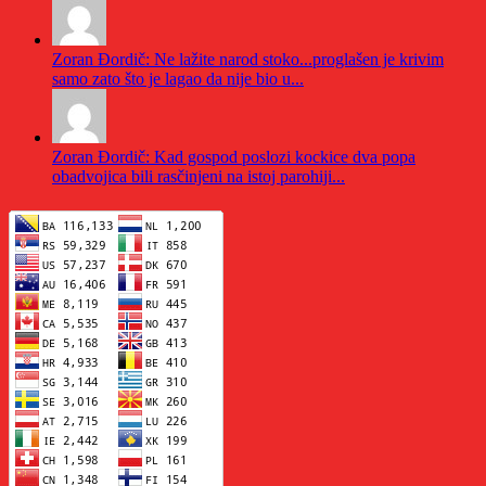
Zoran Đordič: Ne lažite narod stoko...proglašen je krivim
samo zato što je lagao da nije bio u...
Zoran Đordič: Kad gospod poslozi kockice dva popa
obadvojica bili rasčinjeni na istoj parohiji...