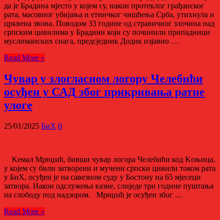
да је Брадина мјесто у којем су, након протеклог грађанског
рата, масовног убијања и етничког чишћења Срба, утихнула и
црквена звона. Поводом 33 године од стравичног злочина над
српским цивилима у Брадини који су починили припадници
муслиманских снага, предсједник Додик изјавио …
Read More »
Чувар у злогласном логору Челебићи
осуђен у САД због прикривања ратне
улоге
25/01/2025
БиХ
0
Kемал Мрнџић, бивши чувар логора Челебићи код Kоњица,
у којем су били затворени и мучени српски цивили током рата
у БиХ, осуђен је на савезном суду у Бостону на 65 мјесеци
затвора. Након одслужења казне, слиједе три године пуштања
на слободу под надзором. Мрнџић је осуђен због …
Read More »