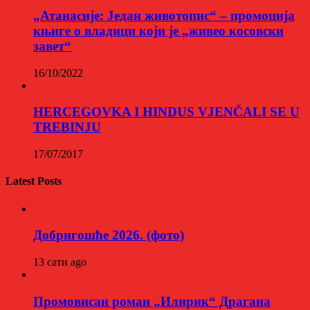
„Атанасије: Један животопис“ – промоција
књиге о владици који је „живео косовски
завет“
16/10/2022
HERCEGOVKA I HINDUS VJENČALI SE U
TREBINJU
17/07/2017
Latest Posts
Добригошће 2026. (фото)
13 сати ago
Промовисан роман „Илирик“ Драгана