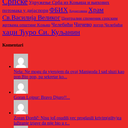
Српске
Удружење Срба из Kоњица и њихових
Храм
ФБИХ
потомака у дијаспори
Херцеговина
Св.Василија Великог
Централни споменик српским
Чичево
Челебићи
жртвама општине Kоњиц
логор Челебићи
хаџи Ђуро Си. Куљанин
Komentari
Nela: Ne mogu da vjerujem da ovaj Manigoda I sad sluzi kao
pop.Bio pop, pa sekretar ko...
Goran Lojpur: Bravo Djuro!!...
Zoran Đordič: Nisu još osudili,vec proglasili krivim(gilty)za
lažiranje izjave da nije bio u r...