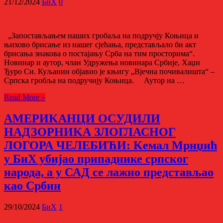
21/12/2024
БиХ
0
„Запостављањем наших гробаља на подручју Коњица и
њихово брисање из нашег сјећања, представљало би акт
брисања знакова о постајању Срба на тим просторима“.
Новинар и аутор, члан Удружења новинара Србије, Хаџи
Ђуро Си. Куљанин објавио је књигу „Вјечна почивалишта“ –
Српска гробља на подручију Коњица. Аутор на …
Read More »
АМЕРИKАНЦИ ОСУДИЛИ
НАДЗОРНИKА ЗЛОГЛАСНОГ
ЛОГОРА ЧЕЛЕБИЋИ: Kемал Мрнџић
у БиХ убијао припаднике српског
народа, а у САД се лажно представљао
као Србин
29/10/2024
БиХ
1