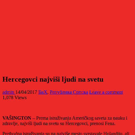
Hercegovci najviši ljudi na svetu
admin
14/04/2017
БиХ
,
Република Српска
Leave a comment
1,078 Views
VAŠINGTON
– Prema istraživanju Američkog saveta za nauku i
zdravlje, najviši ljudi na svetu su Hercegovci, prenosi Fena.
Prethodna istraživanja su na najviše mesto svrstavale Holandiju, ali