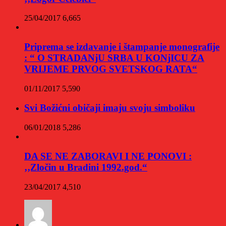
25/04/2017
6,665
Priprema se izdavanje i štampanje monografije
: “ O STRADANjU SRBA U KONjICU ZA
VRIJEME PRVOG SVETSKOG RATA“
01/11/2017
5,590
Svi Božićni običaji imaju svoju simboliku
06/01/2018
5,286
DA SE NE ZABORAVI I NE PONOVI :
‚‚Zločin u Bradini 1992.god.“
23/04/2017
4,510