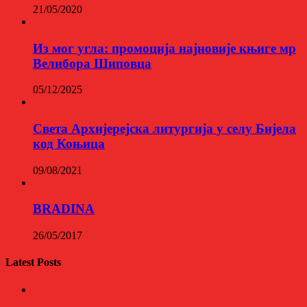
21/05/2020
Из мог угла: промоција најновије књиге мр
Велибора Шиповца
05/12/2025
Света Архијерејска литургија у селу Бијела
код Коњица
09/08/2021
BRADINA
26/05/2017
Latest Posts