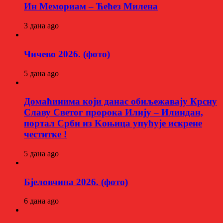
Ин Мемориам – Ћећез Милена
3 дана ago
Чичево 2026. (фото)
5 дана ago
Домаћинима који данас обиљежавају Крсну
Славу Светог пророка Илију – Илиндан,
портал Срби из Kоњица упућује искрене
честитке !
5 дана ago
Бјеловчина 2026. (фото)
6 дана ago