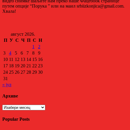
видео снимке шаљите нам преко наше Фацебоок странице
путем опције “Порука ” или на маил srbiizkonjica@gmail.com.
Хвала!
август 2026.
П
У
С
Ч
П
С
Н
1
2
3
4
5
6
7
8
9
10
11
12
13
14
15
16
17
18
19
20
21
22
23
24
25
26
27
28
29
30
31
« јул
Архиве
Архиве
Popular Posts