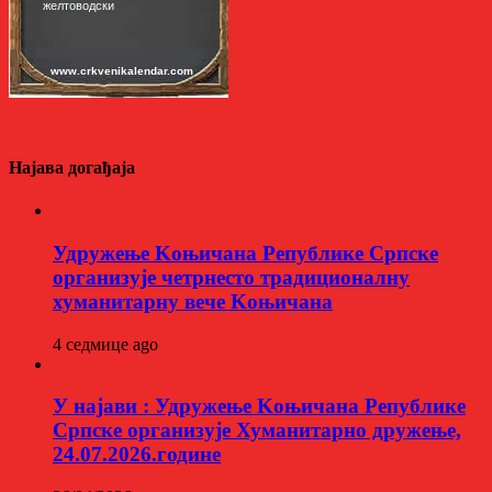
Најава догађаја
Удружење Kоњичана Републике Српске
организује четрнесто традиционалну
хуманитарну вече Kоњичана
4 седмице ago
У најави : Удружење Kоњичана Републике
Српске организује Хуманитарно дружење,
24.07.2026.године