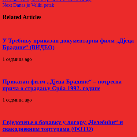
Next
Danas je Veliki petak
Related Articles
У Требињу приказан документарни филм „Дјеца
Брадине“ (ВИДЕО)
1 седмица ago
Приказан филм „Дјеца Брадине“ – потресна
прича о страдању Срба 1992. године
1 седмица ago
Свједочење о боравку у логору „Челебићи“ и
свакодневним тортурама (ФОТО)