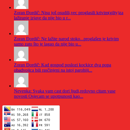
Zoran Đordič: Nisu još osudili,vec proglasili krivim(gilty)za
lažiranje izjave da nije bio u r...
Zoran Đordič: Ne lažite narod stoko...proglašen je krivim
samo zato što je lagao da nije bio u...
Zoran Đordič: Kad gospod poslozi kockice dva popa
obadvojica bili rasčinjeni na istoj parohiji...
Nevenka: Svaka vam cast dori ljudi,redovno citam vase
novosti Osjecam se upotpunosti kao...