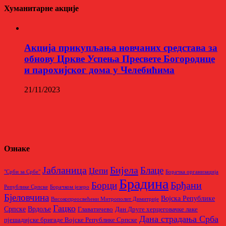
Хуманитарне акције
Aкција прикупљања новчаних средстава за
обнову Цркве Успења Пресвете Богородице
и парохијског дома у Челебићима
21/11/2023
Ознаке
Бијела
Јабланица
Блаце
Џепи
"Срби за Србе"
Борачкa организацијa
Брадина
Брђани
Борци
Републике Српске
Борачком језеро
Бјеловчина
Војска Републике
Високопреосвећени Митрополит Димитрије
Гацко
Српске
Врдоље
Главатичево
Дан Друге херцеговачке лаке
Дана страдања Срба
пјешадијске бригаде Војске Републике Српске