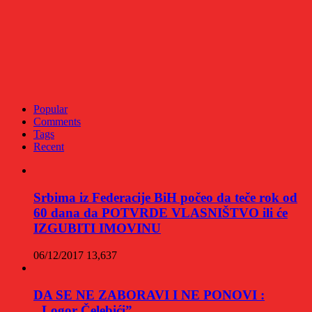
Popular
Comments
Tags
Recent
Srbima iz Federacije BiH počeo da teče rok od
60 dana da POTVRDE VLASNIŠTVO ili će
IZGUBITI IMOVINU
06/12/2017
13,637
DA SE NE ZABORAVI I NE PONOVI :
‚‚Logor Čelebići”