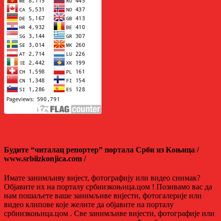
Будите “читалац репортер” портала Срби из Kоњица /
www.srbiizkonjica.com /
Имате занимљиву вијест, фотографију или видео снимак?
Објавите их на порталу србиизкоњица.цом ! Позивамо вас да
нам пошаљете ваше занимљиве вијести, фотогалерије или
видео клипове које желите да објавите на порталу
србиизкоњица.цом . Све занимљиве вијести, фотографије или