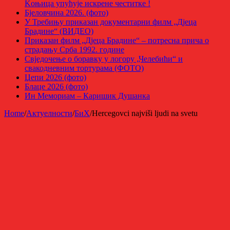
Kоњица упућује искрене честитке !
Бјеловчина 2026. (фото)
У Требињу приказан документарни филм „Дјеца
Брадине“ (ВИДЕО)
Приказан филм „Дјеца Брадине“ – потресна прича о
страдању Срба 1992. године
Свједочење о боравку у логору „Челебићи“ и
свакодневним тортурама (ФОТО)
Џепи 2026 (фото)
Блаце 2026 (фото)
Ин Мемориам – Каришик Душанка
Home
/
Актуелности
/
БиХ
/
Hercegovci najviši ljudi na svetu