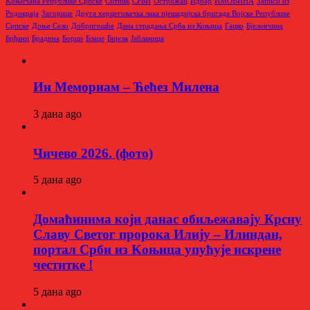
Kоњичана Републике Српске
Ситник
СРБИ
Острожац
Идбар
ИМОВИНА
Записи из
Родoкраја
Загорице
Друга херцеговачка лака пјешадијска бригада Војске Републике
Српске
Доње Село
Добригошће
Дана страдања Срба из Коњица
Гацко
Бјеловчина
Брђани
Брадина
Борци
Блаце
Бијела
Јабланица
Ин Мемориам – Ћећез Милена
3 дана ago
Чичево 2026. (фото)
5 дана ago
Домаћинима који данас обиљежавају Крсну
Славу Светог пророка Илију – Илиндан,
портал Срби из Kоњица упућује искрене
честитке !
5 дана ago