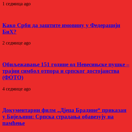
1 седмица ago
Како Срби да заштите имовину у Федерацији
БиХ?
2 седмице ago
Обиљежавање 151 године од Невесињске пушке –
трајни симбол отпора и српског достојанства
(ФОТО)
4 седмице ago
Документарни филм „Дјеца Брадине“ приказан
у Бијељини: Српска страдања обавезују на
памћење