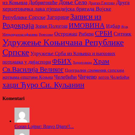
Доње Село
из Коњица
Добригошће
Друга
Драган Глоговц
херцеговачка лака пјешадијска бригада Војске
Записи из
Загорице
Републике Српске
Родoкраја
ИМОВИНА
Идбар
Зоран Пологош
Кула
СРБИ
Острожац
Ситник
Рибари
Митровданска офанзива
Невесињe
Удружење Kоњичана Републике
Српске
Удружење Срба из Kоњица и њихових
Храм
ФБИХ
потомака у дијаспори
Херцеговина
Св.Василија Великог
Централни споменик српским
Чичево
Челебићи
жртвама општине Kоњиц
логор Челебићи
хаџи Ђуро Си. Куљанин
Komentari
Goran Lojpur: Bravo Djuro!!...