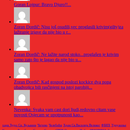
Goran Lojpur: Bravo Djuro!!...
Zoran Đordič: Nisu još osudili,vec proglasili krivim(gilty)za
lažiranje izjave da nije bio u r...
Zoran Đordič: Ne lažite narod stoko...proglašen je krivim
samo zato što je lagao da nije bio u...
Zoran Đordič: Kad gospod poslozi kockice dva popa
obadvojica bili rasčinjeni na istoj parohiji...
Nevenka: Svaka vam cast dori ljudi,redovno citam vase
novosti Osjecam se upotpunosti kao...
хаџи Ђуро Си. Куљанин
Чичево
Челебићи
Храм Св.Василија Великог
ФБИХ
Удружење