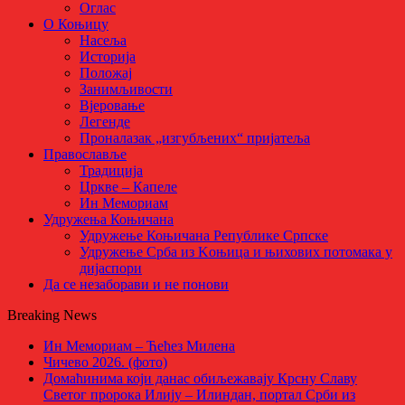
Оглас
О Коњицу
Насеља
Историја
Положај
Занимљивости
Вјеровање
Легенде
Проналазак „изгубљених“ пријатеља
Православље
Традиција
Цркве – Капеле
Ин Мемориам
Удружења Коњичана
Удружење Коњичана Републике Српске
Удружење Срба из Kоњица и њихових потомака у
дијаспори
Да се незаборави и не понови
Breaking News
Ин Мемориам – Ћећез Милена
Чичево 2026. (фото)
Домаћинима који данас обиљежавају Крсну Славу
Светог пророка Илију – Илиндан, портал Срби из