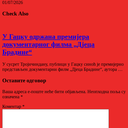
01/07/2026
Check Also
У Гацку одржана премијера
документарног филма „Дјеца
Брадине“
У сусрет Тројичиндану, публици у Гацку синоћ је премијерно
представљен документарни филм „Дјеца Брадине“, аутора …
Оставите одговор
Ваша адреса е-поште неће бити објављена.
Неопходна поља су
означена
*
Коментар
*