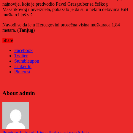
najnovije, koje je predvodio Pavel Grasgruber sa češkog
Masarikovog univerziteta, pokazalo je da su u nekim delovima BiH
muškarci još viši.
Navodi se da je u Hercegovini prosečna visina muškaraca 1,84
metara. (
Tanjug
)
Share
Facebook
Twitter
Stumbleupon
LinkedIn
Pinterest
About admin
Previous
Patrijarh Irinej: Neka vaskrsne Srbija