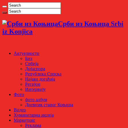
Срби из Коњица Srbi
iz Konjica
Актуелности
Бих
Србија
Дијаспора
Република Српска
Најава догађаја
Регијон
Интервију
Фото
фото албум
Дневник старог Коњица
Видео
Хуманитарна акција
Маркетинг
Реклама