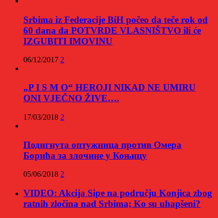
Srbima iz Federacije BiH počeo da teče rok od
60 dana da POTVRDE VLASNIŠTVO ili će
IZGUBITI IMOVINU
06/12/2017
2
„P I S M O“ HEROJI NIKAD NE UMIRU
ONI VJEČNO ŽIVE….
17/03/2018
2
Подигнута оптужница против Омера
Борића за злочине у Коњицу
05/06/2018
2
VIDEO: Akcija Sipe na području Konjica zbog
ratnih zločina nad Srbima; Ko su uhapšeni?