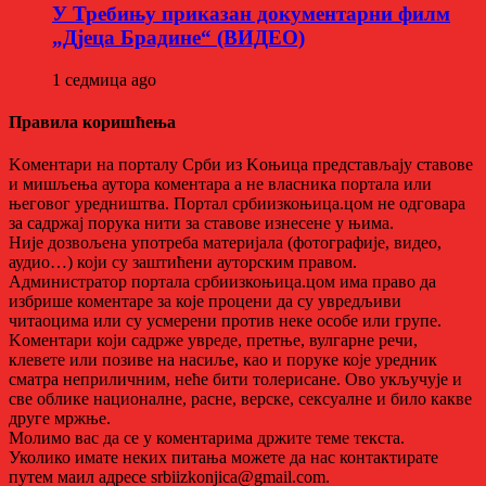
У Требињу приказан документарни филм
„Дјеца Брадине“ (ВИДЕО)
1 седмица ago
Правила коришћења
Kоментари на порталу Срби из Kоњица представљају ставове
и мишљења аутора коментара а не власника портала или
његовог уредништва. Портал србиизкоњица.цом не одговара
за садржај порука нити за ставове изнесене у њима.
Није дозвољена употреба материјала (фотографије, видео,
аудио…) који су заштићени ауторским правом.
Администратор портала србиизкоњица.цом има право да
избрише коментаре за које процени да су увредљиви
читаоцима или су усмерени против неке особе или групе.
Kоментари који садрже увреде, претње, вулгарне речи,
клевете или позиве на насиље, као и поруке које уредник
сматра неприличним, неће бити толерисане. Ово укључује и
све облике националне, расне, верске, сексуалне и било какве
друге мржње.
Молимо вас да се у коментарима држите теме текста.
Уколико имате неких питања можете да нас контактирате
путем маил адресе srbiizkonjica@gmail.com.