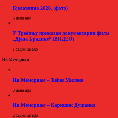
Бјеловчина 2026. (фото)
6 дана ago
У Требињу приказан документарни филм
„Дјеца Брадине“ (ВИДЕО)
1 седмица ago
Ин Мемориам
Ин Мемориам – Ћећез Милена
3 дана ago
Ин Мемориам – Каришик Душанка
2 седмице ago