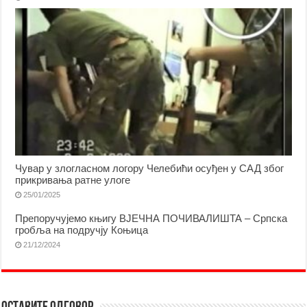
Чувар у злогласном логору Челебићи осуђен у САД због
прикривања ратне улоге
25/01/2025
Препоручујемо књигу ВЈЕЧНА ПОЧИВАЛИШТА – Српска
гробља на подручју Коњица
21/12/2024