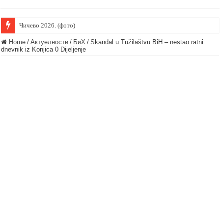
Чичево 2026. (фото)
Домаћинима који данас обиљежавају Крсну Славу Светог пророка Илију
Home
/
Актуелности
/
БиХ
/
Skandal u Tužilaštvu BiH – nestao ratni
dnevnik iz Konjica 0 Dijeljenje