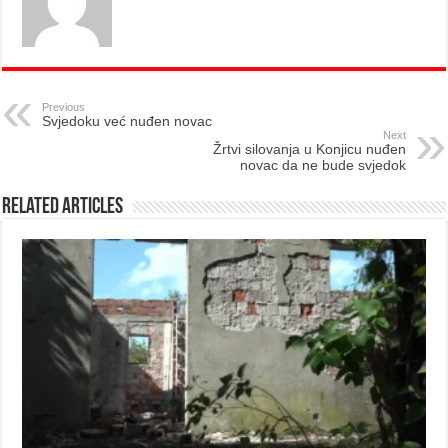
Previous
Svjedoku već nuđen novac
Next
Žrtvi silovanja u Konjicu nuđen
novac da ne bude svjedok
Related Articles