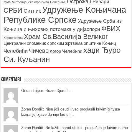
Острожац
Рибари
Кула
Митровданска офанзива
Невесињe
Удружење Kоњичана
СРБИ
Ситник
Републике Српске
Удружење Срба из
ФБИХ
Kоњица и њихових потомака у дијаспори
Храм Св.Василија Великог
Херцеговина
Централни споменик српским жртвама општине Kоњиц
хаџи Ђуро
Чичево
Челебићи
логор Челебићи
Си. Куљанин
Komentari
Goran Lojpur: Bravo Djuro!!...
Zoran Đordič: Nisu još osudili,vec proglasili krivim(gilty)za
lažiranje izjave da nije bio u r...
Zoran Đordič: Ne lažite narod stoko...proglašen je krivim samo