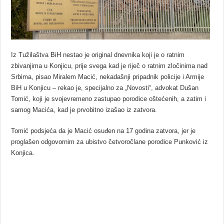
Iz Tužilaštva BiH nestao je original dnevnika koji je o ratnim
zbivanjima u Konjicu, prije svega kad je riječ o ratnim zločinima nad
Srbima, pisao Miralem Macić, nekadašnji pripadnik policije i Armije
BiH u Konjicu – rekao je, specijalno za „Novosti“, advokat Dušan
Tomić, koji je svojevremeno zastupao porodice oštećenih, a zatim i
samog Macića, kad je prvobitno izašao iz zatvora.
Tomić podsjeća da je Macić osuđen na 17 godina zatvora, jer je
proglašen odgovornim za ubistvo četvoročlane porodice Punković iz
Konjica.