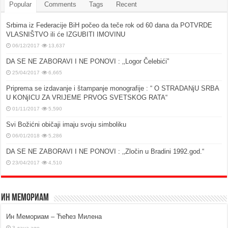
Popular
Comments
Tags
Recent
Srbima iz Federacije BiH počeo da teče rok od 60 dana da POTVRDE
VLASNIŠTVO ili će IZGUBITI IMOVINU
06/12/2017
13,637
DA SE NE ZABORAVI I NE PONOVI : ‚‚Logor Čelebići”
25/04/2017
6,665
Priprema se izdavanje i štampanje monografije : “ O STRADANjU SRBA
U KONjICU ZA VRIJEME PRVOG SVETSKOG RATA“
01/11/2017
5,590
Svi Božićni običaji imaju svoju simboliku
06/01/2018
5,286
DA SE NE ZABORAVI I NE PONOVI : ‚‚Zločin u Bradini 1992.god.“
23/04/2017
4,510
Ин Мемориам
Ин Мемориам – Ћећез Милена
3 дана ago