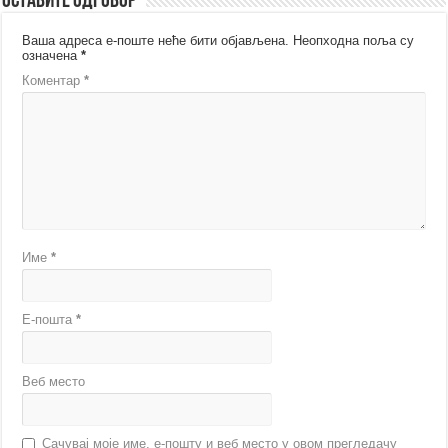
Оставите одговор
Ваша адреса е-поште неће бити објављена.
Неопходна поља су
означена
*
Коментар
*
Име
*
Е-пошта
*
Веб место
Сачувај моје име, е-пошту и веб место у овом прегледачу