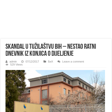
Skandal u Tužilaštvu BiH – nestao ratni
dnevnik iz Konjica 0 Dijeljenje
admin
07/12/2017
БиХ
Leave a comment
529 Views