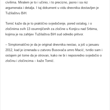
civilima. Miralem je to i učinio, i to precizno, jasno i sa niz
argumenata i detalja. I taj dokument u vidu dnevnika dostavljen je
Tužilaštvu BiH.
Tomić kaže da je to praktično svjedočenje, pored ostalog, i o
zločinima svih 13 osumnjičenih za zločine u Konjicu nad Srbima,
kojima je na zahtjev Tužilaštva BiH sud odredio pritvor.
– Simptomatično je da je original dnevnika nestao, a još u januaru
2012, kad je iznenada u zatvoru Busovača umro Macić, tvrdio sam i
ostajem pri tome da je otrovan, kako ne bi i neposredno svjedočio o
zločinu i zločincima – kaže Tomić.