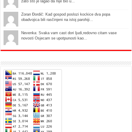
zato što je lagao da nije bio u...
Zoran Đordič: Kad gospod poslozi kockice dva popa
obadvojica bili rasčinjeni na istoj parohiji...
Nevenka: Svaka vam cast dori ljudi,redovno citam vase
novosti Osjecam se upotpunosti kao...