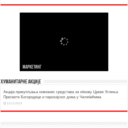
МАРKЕТИНГ
Хуманитарне акције
Aкција прикупљања новчаних средстава за обнову Цркве Успења
Пресвете Богородице и парохијског дома у Челебићима
21/11/2023