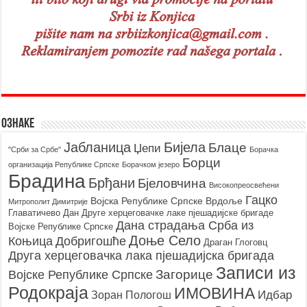
Ознаке
Бијела
Јабланица
Блаце
Џепи
"Срби за Србе"
Борачкa
Борци
организацијa Републике Српске
Борачком језеро
Брадина
Брђани
Бјеловчина
Високопреосвећени
Гацко
Војска Републике Српске
Врдоље
Митрополит Димитрије
Главатичево
Дан Друге херцеговачке лаке пјешадијске бригаде
Дана страдања Срба из
Војске Републике Српске
Доње Село
Коњица
Добригошће
Драган Глоговц
Друга херцеговачка лака пјешадијска бригада
Записи из
Загорице
Војске Републике Српске
Родoкраја
ИМОВИНА
Идбар
Зоран Пологош