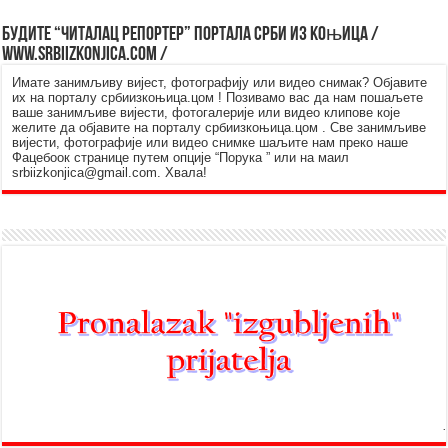
Будите “читалац репортер” портала Срби из Kоњица /
www.srbiizkonjica.com /
Имате занимљиву вијест, фотографију или видео снимак? Објавите
их на порталу србиизкоњица.цом ! Позивамо вас да нам пошаљете
ваше занимљиве вијести, фотогалерије или видео клипове које
желите да објавите на порталу србиизкоњица.цом . Све занимљиве
вијести, фотографије или видео снимке шаљите нам преко наше
Фацебоок странице путем опције “Порука ” или на маил
srbiizkonjica@gmail.com. Хвала!