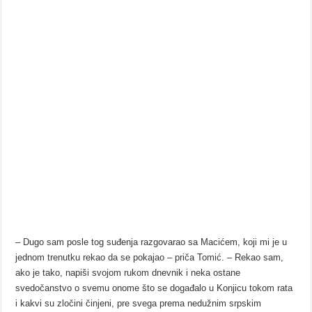
– Dugo sam posle tog suđenja razgovarao sa Macićem, koji mi je u
jednom trenutku rekao da se pokajao – priča Tomić. – Rekao sam,
ako je tako, napiši svojom rukom dnevnik i neka ostane
svedočanstvo o svemu onome što se događalo u Konjicu tokom rata
i kakvi su zločini činjeni, pre svega prema nedužnim srpskim