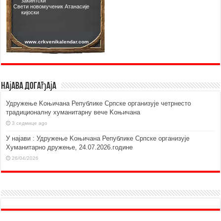
Најава догађаја
Удружење Kоњичана Републике Српске организује четрнесто
традиционалну хуманитарну вече Kоњичана
3 седмице ago
У најави : Удружење Kоњичана Републике Српске организује
Хуманитарно дружење, 24.07.2026.године
26/04/2026