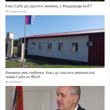
Како Срби да заштите имовину у Федерацији БиХ?
2 седмице ago
Имовина има памћење: Како до заштите имовинских
права Срба из ФБиХ
12/09/2025