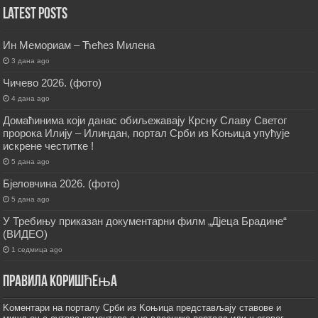
Latest Posts
Ин Мемориам – Ћећез Милена
3 дана ago
Чичево 2026. (фото)
4 дана ago
Домаћинима који данас обиљежавају Крсну Славу Светог
пророка Илију – Илиндан, портал Срби из Kоњица упућује
искрене честитке !
5 дана ago
Бјеловчина 2026. (фото)
5 дана ago
У Требињу приказан документарни филм „Дјеца Брадине“
(ВИДЕО)
1 седмица ago
Правила коришћења
Kоментари на порталу Срби из Kоњица представљају ставове и