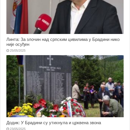
Линта: За злочин над српским цивилима у Брадини нико
није осуђен
25/05/2025
Додик: У Брадини су утихнула и црквена звона
23/05/2025