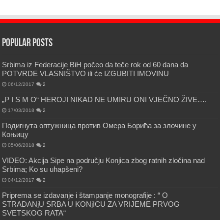
Popular Posts
Srbima iz Federacije BiH počeo da teče rok od 60 dana da
POTVRDE VLASNIŠTVO ili će IZGUBITI IMOVINU
06/12/2017
2
„P I S M O“ HEROJI NIKAD NE UMIRU ONI VJEČNO ŽIVE….
17/03/2018
2
Подигнута оптужница против Омера Борића за злочине у
Коњицу
05/06/2018
2
VIDEO: Akcija Sipe na području Konjica zbog ratnih zločina nad
Srbima; Ko su uhapšeni?
04/12/2017
2
Priprema se izdavanje i štampanje monografije : “ O
STRADANjU SRBA U KONjICU ZA VRIJEME PRVOG
SVETSKOG RATA“