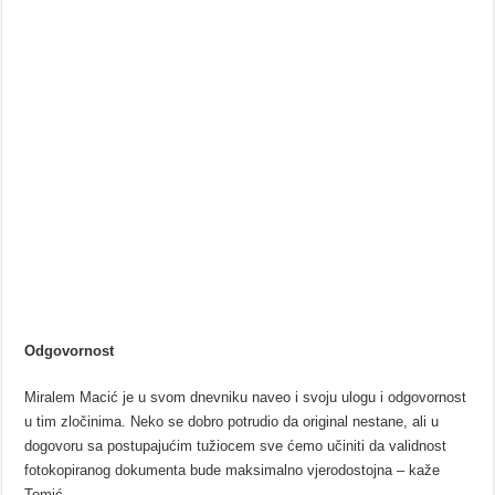
Odgovornost
Miralem Macić je u svom dnevniku naveo i svoju ulogu i odgovornost
u tim zločinima. Neko se dobro potrudio da original nestane, ali u
dogovoru sa postupajućim tužiocem sve ćemo učiniti da validnost
fotokopiranog dokumenta bude maksimalno vjerodostojna – kaže
Tomić.