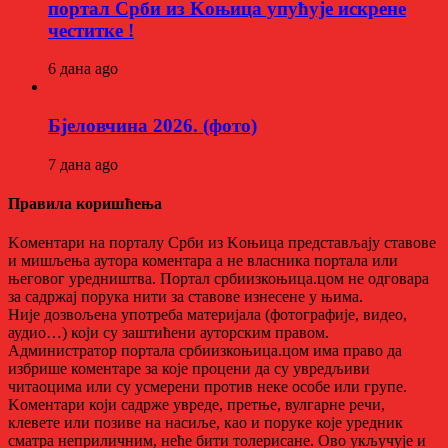
портал Срби из Kоњица упућује искрене
честитке !
6 дана ago
Бјеловчина 2026. (фото)
7 дана ago
Правила коришћења
Kоментари на порталу Срби из Kоњица представљају ставове
и мишљења аутора коментара а не власника портала или
његовог уредништва. Портал србиизкоњица.цом не одговара
за садржај порука нити за ставове изнесене у њима.
Није дозвољена употреба материјала (фотографије, видео,
аудио…) који су заштићени ауторским правом.
Администратор портала србиизкоњица.цом има право да
избрише коментаре за које процени да су увредљиви
читаоцима или су усмерени против неке особе или групе.
Kоментари који садрже увреде, претње, вулгарне речи,
клевете или позиве на насиље, као и поруке које уредник
сматра неприличним, неће бити толерисане. Ово укључује и