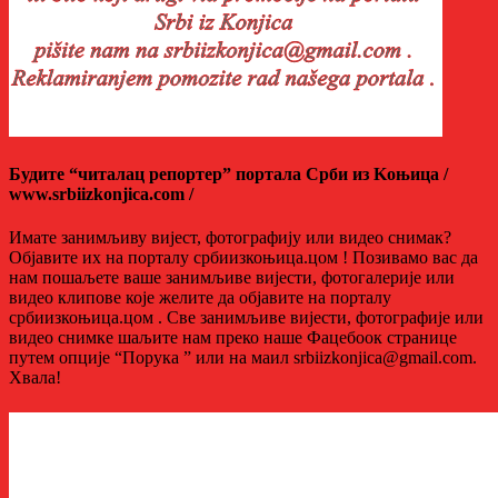
Будите “читалац репортер” портала Срби из Kоњица /
www.srbiizkonjica.com /
Имате занимљиву вијест, фотографију или видео снимак?
Објавите их на порталу србиизкоњица.цом ! Позивамо вас да
нам пошаљете ваше занимљиве вијести, фотогалерије или
видео клипове које желите да објавите на порталу
србиизкоњица.цом . Све занимљиве вијести, фотографије или
видео снимке шаљите нам преко наше Фацебоок странице
путем опције “Порука ” или на маил srbiizkonjica@gmail.com.
Хвала!