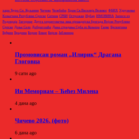
хаџи Ђуро Си. Куљанин
Чичево
Челебићи
Храм Св.Василија Великог
ФБИХ
Удружење
Kоњичана Републике Српске
Ситник
СРБИ
Острожац
Идбар
ИМОВИНА
Записи из
Родoкраја
Загорице
Друга херцеговачка лака пјешадијска бригада Војске Републике
Српске
Доње Село
Добригошће
Дана страдања Срба из Коњица
Гацко
Бјеловчина
Брђани
Брадина
Борци
Блаце
Бијела
Јабланица
Промовисан роман „Илирик“ Драгана
Глоговца
9 сати ago
Ин Мемориам – Ћећез Милена
4 дана ago
Чичево 2026. (фото)
6 дана ago