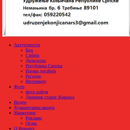
Актуелности
Бих
Србија
Дијаспора
Република Српска
Најава догађаја
Регијон
Интервију
Фото
фото албум
Дневник старог Коњица
Видео
Хуманитарна акција
Маркетинг
Реклама
Оглас
О Коњицу