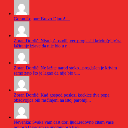
Goran Lojpur: Bravo Djuro!!...
Zoran Đordič: Nisu još osudili,vec proglasili krivim(gilty)za
lažiranje izjave da nije bio u r...
Zoran Đordič: Ne lažite narod stoko...proglašen je krivim
samo zato što je lagao da nije bio u...
Zoran Đordič: Kad gospod poslozi kockice dva popa
obadvojica bili rasčinjeni na istoj parohiji...
Nevenka: Svaka vam cast dori ljudi,redovno citam vase
novosti Osjecam se upotpunosti kao...