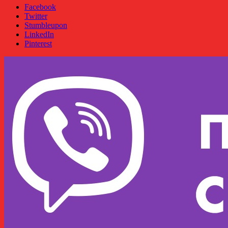
Facebook
Twitter
Stumbleupon
LinkedIn
Pinterest