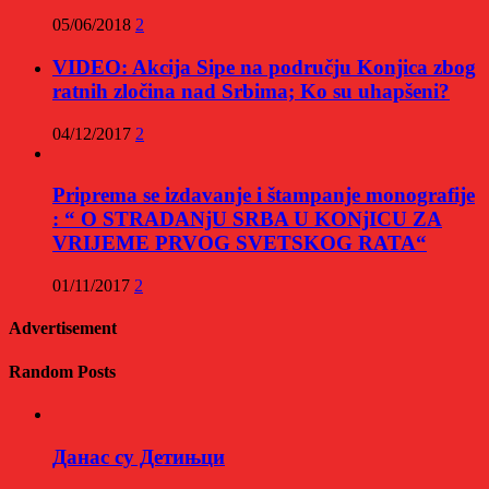
05/06/2018
2
VIDEO: Akcija Sipe na području Konjica zbog
ratnih zločina nad Srbima; Ko su uhapšeni?
04/12/2017
2
Priprema se izdavanje i štampanje monografije
: “ O STRADANjU SRBA U KONjICU ZA
VRIJEME PRVOG SVETSKOG RATA“
01/11/2017
2
Advertisement
Random Posts
Данас су Детињци