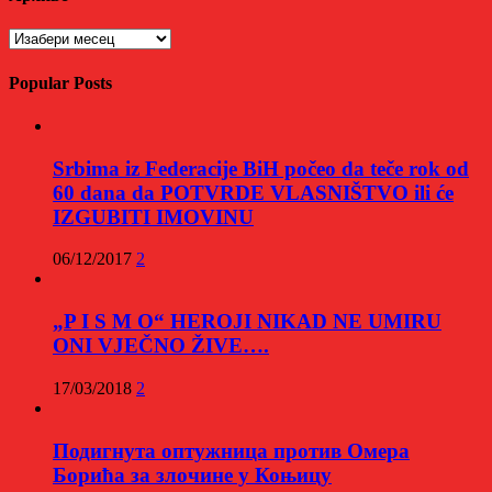
Архиве
Popular Posts
Srbima iz Federacije BiH počeo da teče rok od
60 dana da POTVRDE VLASNIŠTVO ili će
IZGUBITI IMOVINU
06/12/2017
2
„P I S M O“ HEROJI NIKAD NE UMIRU
ONI VJEČNO ŽIVE….
17/03/2018
2
Подигнута оптужница против Омера
Борића за злочине у Коњицу