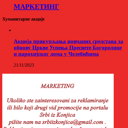
МАРKЕТИНГ
Хуманитарне акције
Aкција прикупљања новчаних средстава за
обнову Цркве Успења Пресвете Богородице
и парохијског дома у Челебићима
21/11/2023