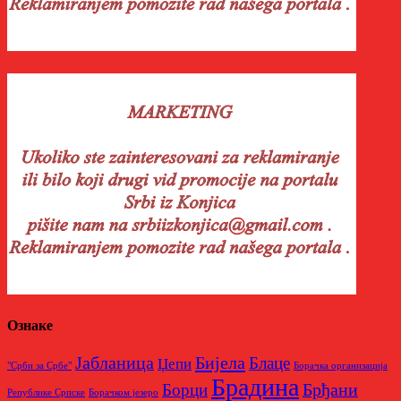
Ознаке
Бијела
Јабланица
Блаце
Џепи
"Срби за Србе"
Борачкa организацијa
Брадина
Брђани
Борци
Републике Српске
Борачком језеро