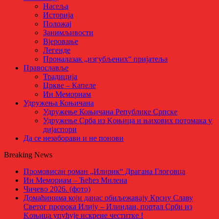
Насеља
Историја
Положај
Занимљивости
Вјеровање
Легенде
Проналазак „изгубљених“ пријатеља
Православље
Традиција
Цркве – Капеле
Ин Мемориам
Удружења Коњичана
Удружење Коњичана Републике Српске
Удружење Срба из Kоњица и њихових потомака у
дијаспори
Да се незаборави и не понови
Breaking News
Промовисан роман „Илирик“ Драгана Глоговца
Ин Мемориам – Ћећез Милена
Чичево 2026. (фото)
Домаћинима који данас обиљежавају Крсну Славу
Светог пророка Илију – Илиндан, портал Срби из
Kоњица упућује искрене честитке !