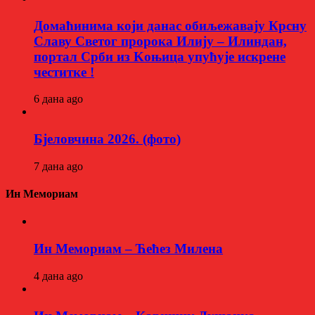
Домаћинима који данас обиљежавају Крсну
Славу Светог пророка Илију – Илиндан,
портал Срби из Kоњица упућује искрене
честитке !
6 дана ago
Бјеловчина 2026. (фото)
7 дана ago
Ин Мемориам
Ин Мемориам – Ћећез Милена
4 дана ago