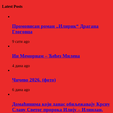
Latest Posts
Промовисан роман „Илирик“ Драгана
Глоговца
9 сати ago
Ин Мемориам – Ћећез Милена
4 дана ago
Чичево 2026. (фото)
6 дана ago
Домаћинима који данас обиљежавају Крсну
Славу Светог пророка Илију – Илиндан,