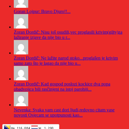
Goran Lojpur: Bravo Djuro!!...
Zoran Đordič: Nisu još osudili,vec proglasili krivim(gilty)za
lažiranje izjave da nije bio u r...
Zoran Đordič: Ne lažite narod stoko...proglašen je krivim
samo zato što je lagao da nije bio u...
Zoran Đordič: Kad gospod poslozi kockice dva popa
obadvojica bili rasčinjeni na istoj parohiji...
Nevenka: Svaka vam cast dori ljudi,redovno citam vase
novosti Osjecam se upotpunosti kao...