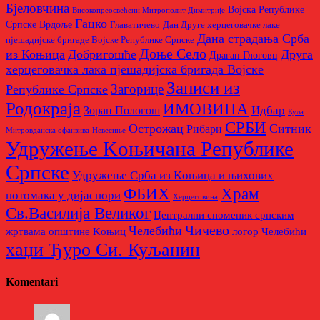
Бјеловчина
Војска Републике
Високопреосвећени Митрополит Димитрије
Гацко
Српске
Врдоље
Главатичево
Дан Друге херцеговачке лаке
Дана страдања Срба
пјешадијске бригаде Војске Републике Српске
Доње Село
из Коњица
Добригошће
Друга
Драган Глоговц
херцеговачка лака пјешадијска бригада Војске
Записи из
Загорице
Републике Српске
Родoкраја
ИМОВИНА
Идбар
Зоран Пологош
Кула
СРБИ
Острожац
Ситник
Рибари
Митровданска офанзива
Невесињe
Удружење Kоњичана Републике
Српске
Удружење Срба из Kоњица и њихових
Храм
ФБИХ
потомака у дијаспори
Херцеговина
Св.Василија Великог
Централни споменик српским
Чичево
Челебићи
жртвама општине Kоњиц
логор Челебићи
хаџи Ђуро Си. Куљанин
Komentari