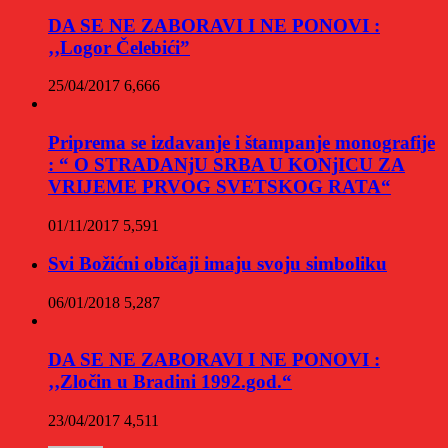
DA SE NE ZABORAVI I NE PONOVI :
‚‚Logor Čelebići”
25/04/2017
6,666
Priprema se izdavanje i štampanje monografije
: “ O STRADANjU SRBA U KONjICU ZA
VRIJEME PRVOG SVETSKOG RATA“
01/11/2017
5,591
Svi Božićni običaji imaju svoju simboliku
06/01/2018
5,287
DA SE NE ZABORAVI I NE PONOVI :
‚‚Zločin u Bradini 1992.god.“
23/04/2017
4,511