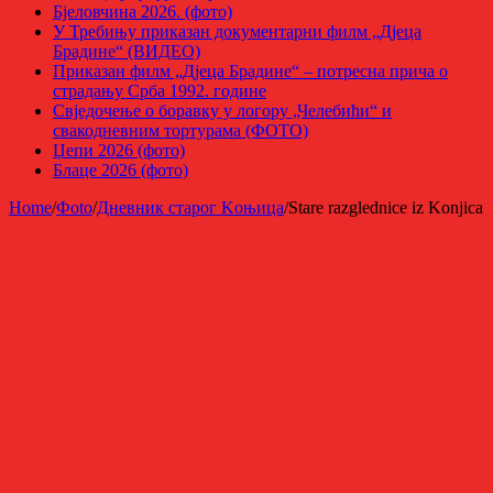
Бјеловчина 2026. (фото)
У Требињу приказан документарни филм „Дјеца
Брадине“ (ВИДЕО)
Приказан филм „Дјеца Брадине“ – потресна прича о
страдању Срба 1992. године
Свједочење о боравку у логору „Челебићи“ и
свакодневним тортурама (ФОТО)
Џепи 2026 (фото)
Блаце 2026 (фото)
Home
/
Фoto
/
Дневник старог Kоњица
/
Stare razglednice iz Konjica