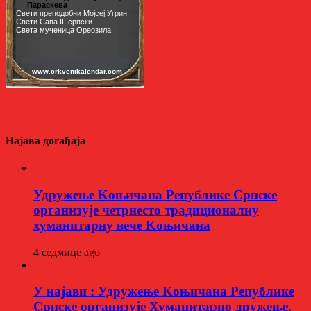
Најава догађаја
Удружење Kоњичана Републике Српске
организује четрнесто традиционалну
хуманитарну вече Kоњичана
4 седмице ago
У најави : Удружење Kоњичана Републике
Српске организује Хуманитарно дружење,