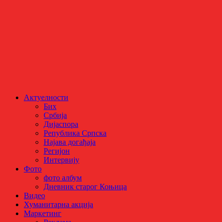
Актуелности
Бих
Србија
Дијаспора
Република Српска
Најава догађаја
Регијон
Интервију
Фото
фото албум
Дневник старог Коњица
Видео
Хуманитарна акција
Маркетинг