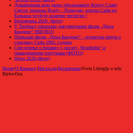
Домаћинима који данас обиљежавају Крсну Славу
Светог пророка Илију – Илиндан, портал Срби из
Kоњица упућује искрене честитке !
Бјеловчина 2026. (фото)
У Требињу приказан документарни филм „Дјеца
Брадине“ (ВИДЕО)
Приказан филм „Дјеца Брадине“ – потресна прича о
страдању Срба 1992. године
Свједочење о боравку у логору „Челебићи“ и
свакодневним тортурама (ФОТО)
Џепи 2026 (фото)
Home
/
О Коњицу
/
Насељлја
/
Бјеловчина
/
Sveta Liturgija u selu
Bjelovčina