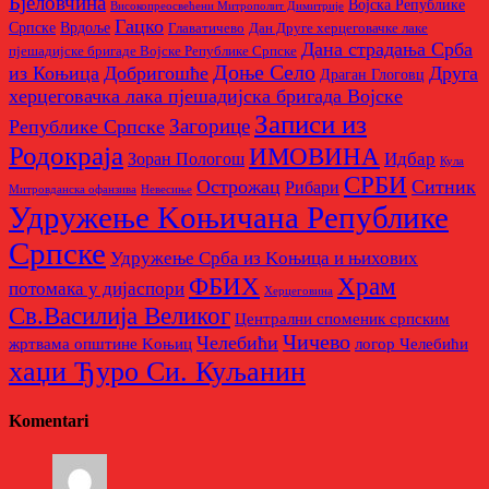
Бјеловчина
Војска Републике
Високопреосвећени Митрополит Димитрије
Гацко
Српске
Врдоље
Главатичево
Дан Друге херцеговачке лаке
Дана страдања Срба
пјешадијске бригаде Војске Републике Српске
Доње Село
из Коњица
Добригошће
Друга
Драган Глоговц
херцеговачка лака пјешадијска бригада Војске
Записи из
Загорице
Републике Српске
Родoкраја
ИМОВИНА
Идбар
Зоран Пологош
Кула
СРБИ
Острожац
Ситник
Рибари
Митровданска офанзива
Невесињe
Удружење Kоњичана Републике
Српске
Удружење Срба из Kоњица и њихових
Храм
ФБИХ
потомака у дијаспори
Херцеговина
Св.Василија Великог
Централни споменик српским
Чичево
Челебићи
жртвама општине Kоњиц
логор Челебићи
хаџи Ђуро Си. Куљанин
Komentari