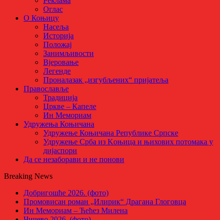
Реклама
Оглас
О Коњицу
Насеља
Историја
Положај
Занимљивости
Вјеровање
Легенде
Проналазак „изгубљених“ пријатеља
Православље
Традиција
Цркве – Капеле
Ин Мемориам
Удружења Коњичана
Удружење Коњичана Републике Српске
Удружење Срба из Kоњица и њихових потомака у
дијаспори
Да се незаборави и не понови
Breaking News
Добригошће 2026. (фото)
Промовисан роман „Илирик“ Драгана Глоговца
Ин Мемориам – Ћећез Милена
Чичево 2026. (фото)