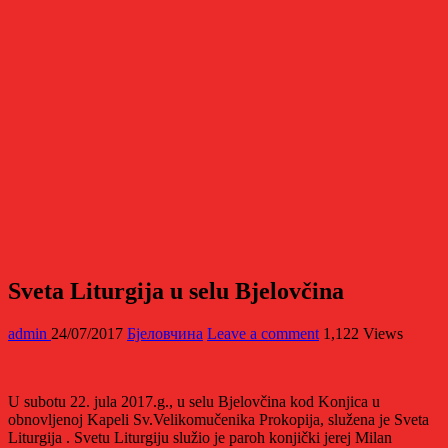
Sveta Liturgija u selu Bjelovčina
admin
24/07/2017
Бјеловчина
Leave a comment
1,122 Views
U subotu 22. jula 2017.g., u selu Bjelovčina kod Konjica u
obnovljenoj Kapeli Sv.Velikomučenika Prokopija, služena je Sveta
Liturgija . Svetu Liturgiju služio je paroh konjički jerej Milan