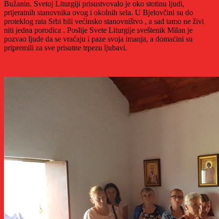
Bužanin. Svetoj Liturgiji prisustvovalo je oko stotinu ljudi,
prijeratnih stanovnika ovog i okolnih sela. U Bjelovčini su do
proteklog rata Srbi bili većinsko stanovništvo , a sad tamo ne živi
niti jedna porodica . Poslije Svete Liturgije sveštenik Milan je
pozvao ljude da se vraćaju i paze svoja imanja, a domaćini su
pripremili za sve prisutne trpezu ljubavi.