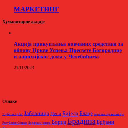
МАРKЕТИНГ
Хуманитарне акције
Aкција прикупљања новчаних средстава за
обнову Цркве Успења Пресвете Богородице
и парохијског дома у Челебићима
21/11/2023
Ознаке
Бијела
Јабланица
Блаце
Џепи
"Срби за Србе"
Борачкa организацијa
Брадина
Брђани
Борци
Републике Српске
Борачком језеро