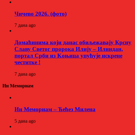
Чичево 2026. (фото)
7 дана ago
Домаћинима који данас обиљежавају Крсну
Славу Светог пророка Илију – Илиндан,
портал Срби из Kоњица упућује искрене
честитке !
7 дана ago
Ин Мемориам
Ин Мемориам – Ћећез Милена
5 дана ago