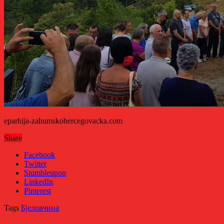
eparhija-zahumskohercegovacka.com
Share
Facebook
Twitter
Stumbleupon
LinkedIn
Pinterest
Tags
Бјеловчина