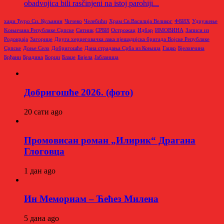
obadvojica bili rasčinjeni na istoj parohiji...
хаџи Ђуро Си. Куљанин
Чичево
Челебићи
Храм Св.Василија Великог
ФБИХ
Удружење
Kоњичана Републике Српске
Ситник
СРБИ
Острожац
Идбар
ИМОВИНА
Записи из
Родoкраја
Загорице
Друга херцеговачка лака пјешадијска бригада Војске Републике
Српске
Доње Село
Добригошће
Дана страдања Срба из Коњица
Гацко
Бјеловчина
Брђани
Брадина
Борци
Блаце
Бијела
Јабланица
Добригошће 2026. (фото)
20 сати ago
Промовисан роман „Илирик“ Драгана
Глоговца
1 дан ago
Ин Мемориам – Ћећез Милена
5 дана ago