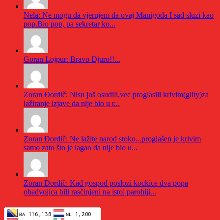
Nela: Ne mogu da vjerujem da ovaj Manigoda I sad sluzi kao
pop.Bio pop, pa sekretar ko...
Goran Lojpur: Bravo Djuro!!...
Zoran Đordič: Nisu još osudili,vec proglasili krivim(gilty)za
lažiranje izjave da nije bio u r...
Zoran Đordič: Ne lažite narod stoko...proglašen je krivim
samo zato što je lagao da nije bio u...
Zoran Đordič: Kad gospod poslozi kockice dva popa
obadvojica bili rasčinjeni na istoj parohiji...