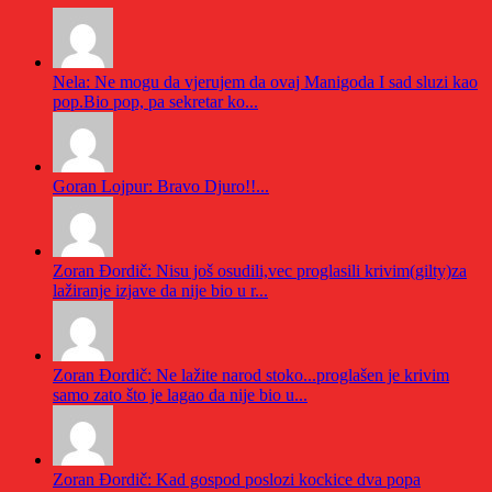
Nela: Ne mogu da vjerujem da ovaj Manigoda I sad sluzi kao
pop.Bio pop, pa sekretar ko...
Goran Lojpur: Bravo Djuro!!...
Zoran Đordič: Nisu još osudili,vec proglasili krivim(gilty)za
lažiranje izjave da nije bio u r...
Zoran Đordič: Ne lažite narod stoko...proglašen je krivim
samo zato što je lagao da nije bio u...
Zoran Đordič: Kad gospod poslozi kockice dva popa