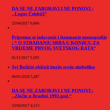
DA SE NE ZABORAVI I NE PONOVI :
‚‚Logor Čelebići”
25/04/2017
6,666
Priprema se izdavanje i štampanje monografije
: “ O STRADANjU SRBA U KONjICU ZA
VRIJEME PRVOG SVETSKOG RATA“
01/11/2017
5,593
Svi Božićni običaji imaju svoju simboliku
06/01/2018
5,287
DA SE NE ZABORAVI I NE PONOVI :
‚‚Zločin u Bradini 1992.god.“
23/04/2017
4,513