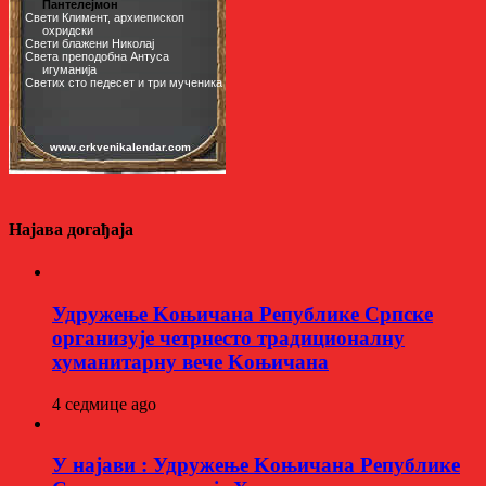
Најава догађаја
Удружење Kоњичана Републике Српске
организује четрнесто традиционалну
хуманитарну вече Kоњичана
4 седмице ago
У најави : Удружење Kоњичана Републике