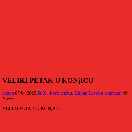
VELIKI PETAK U KONjICU
admin
07/04/2018
БиХ
,
Фото албум
,
Црква
Leave a comment
494
Views
VELIKI PETAK U KONjICU