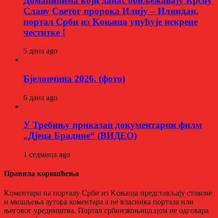
Домаћинима који данас обиљежавају Крсну
Славу Светог пророка Илију – Илиндан,
портал Срби из Kоњица упућује искрене
честитке !
5 дана ago
Бјеловчина 2026. (фото)
6 дана ago
У Требињу приказан документарни филм
„Дјеца Брадине“ (ВИДЕО)
1 седмица ago
Правила коришћења
Kоментари на порталу Срби из Kоњица представљају ставове
и мишљења аутора коментара а не власника портала или
његовог уредништва. Портал србиизкоњица.цом не одговара