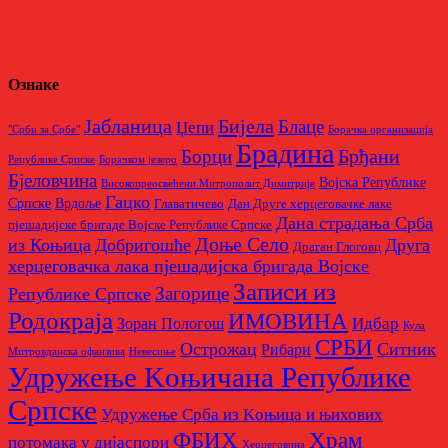
Ознаке
Бијела
Јабланица
Блаце
Џепи
"Срби за Србе"
Борачкa организацијa
Брадина
Брђани
Борци
Републике Српске
Борачком језеро
Бјеловчина
Војска Републике
Високопреосвећени Митрополит Димитрије
Гацко
Српске
Врдоље
Главатичево
Дан Друге херцеговачке лаке
Дана страдања Срба
пјешадијске бригаде Војске Републике Српске
Доње Село
из Коњица
Добригошће
Друга
Драган Глоговц
херцеговачка лака пјешадијска бригада Војске
Записи из
Загорице
Републике Српске
Родoкраја
ИМОВИНА
Идбар
Зоран Пологош
Кула
СРБИ
Острожац
Ситник
Рибари
Митровданска офанзива
Невесињe
Удружење Kоњичана Републике
Српске
Удружење Срба из Kоњица и њихових
Храм
ФБИХ
потомака у дијаспори
Херцеговина