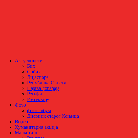
Актуелности
Бих
Србија
Дијаспора
Република Српска
Најава догађаја
Регијон
Интервију
Фото
фото албум
Дневник старог Коњица
Видео
Хуманитарна акција
Маркетинг