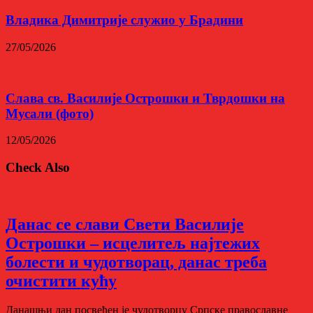
Владика Димитрије служио у Брадини
27/05/2026
Слава св. Василије Острошки и Тврдошки на
Мусали (фото)
12/05/2026
Check Also
Данас се слави Свети Василије
Острошки – исцелитељ најтежих
болести и чудотворац, данас треба
очистити кућу
Данашњи дан посвећен је чудотворцу Српске православне