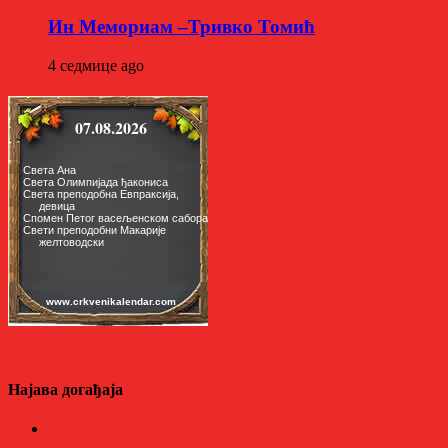
Ин Мемориам –Тривко Томић
4 седмице ago
Најава догађаја