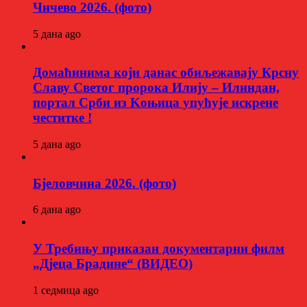
Чичево 2026. (фото)
5 дана ago
Домаћинима који данас обиљежавају Крсну
Славу Светог пророка Илију – Илиндан,
портал Срби из Kоњица упућује искрене
честитке !
5 дана ago
Бјеловчина 2026. (фото)
6 дана ago
У Требињу приказан документарни филм
„Дјеца Брадине“ (ВИДЕО)
1 седмица ago