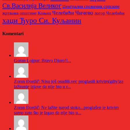
Св.Василија Великог
Централни споменик српским
Чичево
Челебићи
жртвама општине Kоњиц
логор Челебићи
хаџи Ђуро Си. Куљанин
Komentari
Goran Lojpur: Bravo Djuro!!...
Zoran Đordič: Nisu još osudili,vec proglasili krivim(gilty)za
lažiranje izjave da nije bio u r...
Zoran Đordič: Ne lažite narod stoko...proglašen je krivim
samo zato što je lagao da nije bio u...