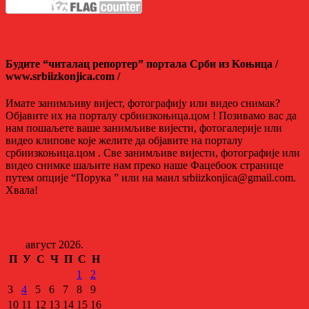
Будите “читалац репортер” портала Срби из Kоњица /
www.srbiizkonjica.com /
Имате занимљиву вијест, фотографију или видео снимак?
Објавите их на порталу србиизкоњица.цом ! Позивамо вас да
нам пошаљете ваше занимљиве вијести, фотогалерије или
видео клипове које желите да објавите на порталу
србиизкоњица.цом . Све занимљиве вијести, фотографије или
видео снимке шаљите нам преко наше Фацебоок странице
путем опције “Порука ” или на маил srbiizkonjica@gmail.com.
Хвала!
август 2026.
П
У
С
Ч
П
С
Н
1
2
3
4
5
6
7
8
9
10
11
12
13
14
15
16