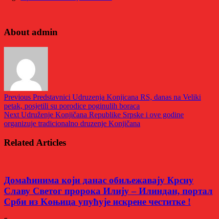
About admin
Previous
Predstavnici Udruzenja Konjicana RS, danas na Veliki
petak, posjetili su porodice poginulih boraca
Next
Udruženje Konjičana Republike Srpske i ove godine
organizuje tradicionalno druzenje Konjičana
Related Articles
Домаћинима који данас обиљежавају Крсну
Славу Светог пророка Илију – Илиндан, портал
Срби из Kоњица упућује искрене честитке !