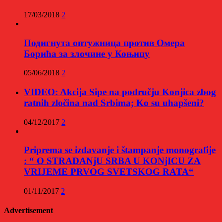
17/03/2018
2
Подигнута оптужница против Омера
Борића за злочине у Коњицу
05/06/2018
2
VIDEO: Akcija Sipe na području Konjica zbog
ratnih zločina nad Srbima; Ko su uhapšeni?
04/12/2017
2
Priprema se izdavanje i štampanje monografije
: “ O STRADANjU SRBA U KONjICU ZA
VRIJEME PRVOG SVETSKOG RATA“
01/11/2017
2
Advertisement