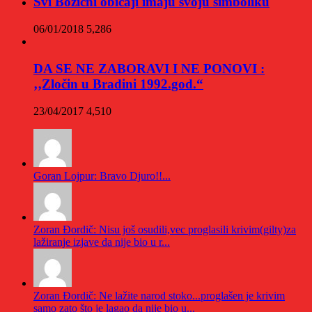
Svi Božićni običaji imaju svoju simboliku
06/01/2018
5,286
DA SE NE ZABORAVI I NE PONOVI :
‚‚Zločin u Bradini 1992.god.“
23/04/2017
4,510
Goran Lojpur: Bravo Djuro!!...
Zoran Đordič: Nisu još osudili,vec proglasili krivim(gilty)za
lažiranje izjave da nije bio u r...
Zoran Đordič: Ne lažite narod stoko...proglašen je krivim
samo zato što je lagao da nije bio u...