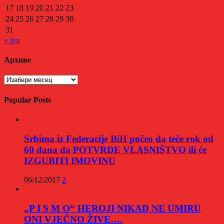
17
18
19
20
21
22
23
24
25
26
27
28
29
30
31
« јул
Архиве
Архиве
Popular Posts
Srbima iz Federacije BiH počeo da teče rok od
60 dana da POTVRDE VLASNIŠTVO ili će
IZGUBITI IMOVINU
06/12/2017
2
„P I S M O“ HEROJI NIKAD NE UMIRU
ONI VJEČNO ŽIVE….