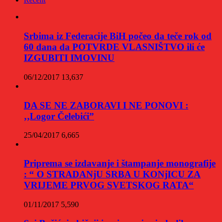
Srbima iz Federacije BiH počeo da teče rok od
60 dana da POTVRDE VLASNIŠTVO ili će
IZGUBITI IMOVINU
06/12/2017
13,637
DA SE NE ZABORAVI I NE PONOVI :
‚‚Logor Čelebići”
25/04/2017
6,665
Priprema se izdavanje i štampanje monografije
: “ O STRADANjU SRBA U KONjICU ZA
VRIJEME PRVOG SVETSKOG RATA“
01/11/2017
5,590