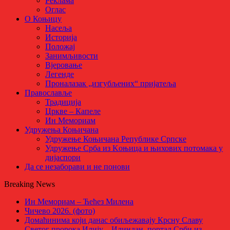
Реклама
Оглас
О Коњицу
Насеља
Историја
Положај
Занимљивости
Вјеровање
Легенде
Проналазак „изгубљених“ пријатеља
Православље
Традиција
Цркве – Капеле
Ин Мемориам
Удружења Коњичана
Удружење Коњичана Републике Српске
Удружење Срба из Kоњица и њихових потомака у
дијаспори
Да се незаборави и не понови
Breaking News
Ин Мемориам – Ћећез Милена
Чичево 2026. (фото)
Домаћинима који данас обиљежавају Крсну Славу
Светог пророка Илију – Илиндан, портал Срби из