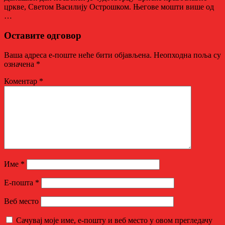
цркве, Светом Василију Острошком. Његове мошти више од
…
Оставите одговор
Ваша адреса е-поште неће бити објављена.
Неопходна поља су
означена
*
Коментар
*
Име
*
Е-пошта
*
Веб место
Сачувај моје име, е-пошту и веб место у овом прегледачу