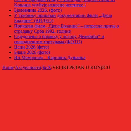
Kоњица упућује искрене честитке !
Бјеловчина 2026. (фото)
У Требињу приказан документарни филм „Дјеца
Брадине“ (ВИДЕО)
Приказан филм „Дјеца Брадине“ – потресна прича о
страдању Срба 1992. године
Свједочење о боравку у логору „Челебићи“ и
свакодневним тортурама (ФОТО)
Џепи 2026 (фото)
Блаце 2026 (фото)
Ин Мемориам – Каришик Душанка
Home
/
Актуелности
/
БиХ
/
VELIKI PETAK U KONjICU