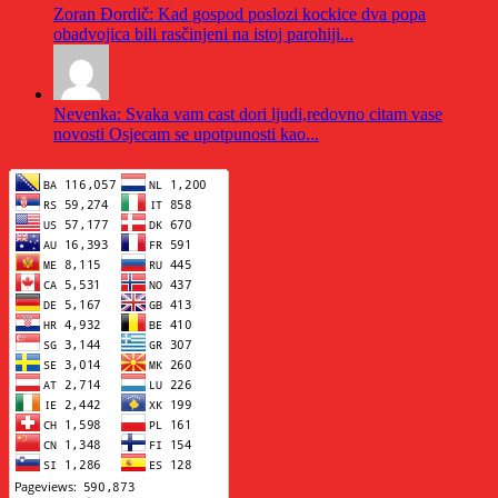
Zoran Đordič: Kad gospod poslozi kockice dva popa
obadvojica bili rasčinjeni na istoj parohiji...
Nevenka: Svaka vam cast dori ljudi,redovno citam vase
novosti Osjecam se upotpunosti kao...