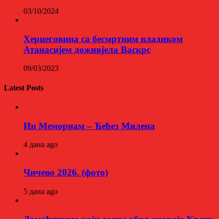
03/10/2024
Херцеговина са бесмртним владиком
Атанасијем доживјела Васкрс
09/03/2023
Latest Posts
Ин Мемориам – Ћећез Милена
4 дана ago
Чичево 2026. (фото)
5 дана ago