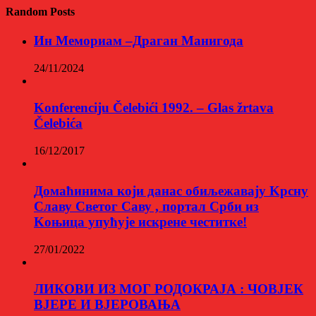
Random Posts
Ин Мемориам –Драган Манигода
24/11/2024
Konferenciju Čelebići 1992. – Glas žrtava
Čelebića
16/12/2017
Домаћинима који данас обиљежавају Kрсну
Славу Светог Саву , портал Срби из
Kоњица упућује искрене честитке!
27/01/2022
ЛИКОВИ ИЗ МОГ РОДОКРАЈА : ЧОВЈЕК
ВЈЕРЕ И ВЈЕРОВАЊА