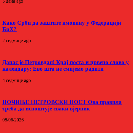
5 дана ago
Како Срби да заштите имовину у Федерацији
БиХ?
2 седмице ago
Данас је Петровдан! Крај поста и црвено слово у
календару: Ево шта не смијемо радити
4 седмице ago
ПОЧИЊЕ ПЕТРОВСKИ ПОСТ Ова правила
треба да испоштује сваки вјерник
08/06/2026