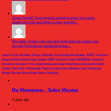
Zoran Đordič: Kad gospod poslozi kockice dva popa
obadvojica bili rasčinjeni na istoj parohiji...
Nevenka: Svaka vam cast dori ljudi,redovno citam vase
novosti Osjecam se upotpunosti kao...
хаџи Ђуро Си. Куљанин
Чичево
Челебићи
Храм Св.Василија Великог
ФБИХ
Удружење
Kоњичана Републике Српске
Ситник
СРБИ
Острожац
Идбар
ИМОВИНА
Записи из
Родoкраја
Загорице
Друга херцеговачка лака пјешадијска бригада Војске Републике
Српске
Доње Село
Добригошће
Дана страдања Срба из Коњица
Гацко
Бјеловчина
Брђани
Брадина
Борци
Блаце
Бијела
Јабланица
Ин Мемориам – Ћећез Милена
4 дана ago