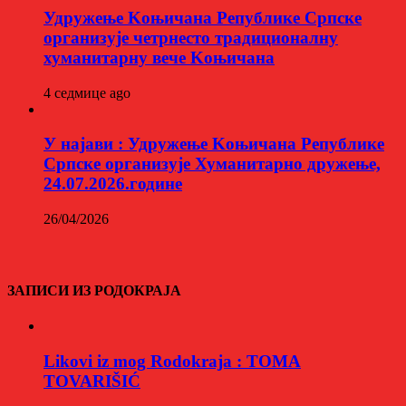
Удружење Kоњичана Републике Српске
организује четрнесто традиционалну
хуманитарну вече Kоњичана
4 седмице ago
У најави : Удружење Kоњичана Републике
Српске организује Хуманитарно дружење,
24.07.2026.године
26/04/2026
ЗАПИСИ ИЗ РОДОКРАЈА
Likovi iz mog Rodokraja : TOMA
TOVARIŠIĆ