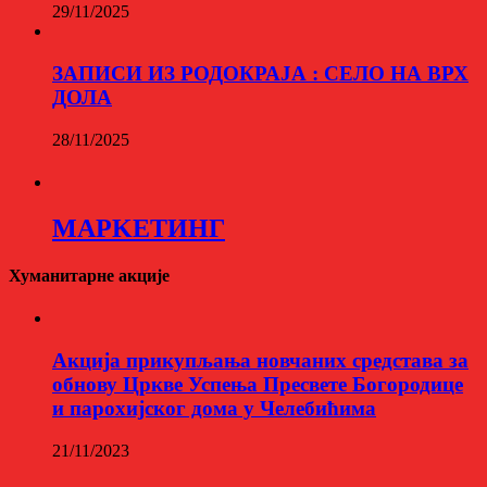
29/11/2025
ЗАПИСИ ИЗ РОДОКРАЈА : СЕЛО НА ВРХ
ДОЛА
28/11/2025
МАРKЕТИНГ
Хуманитарне акције
Aкција прикупљања новчаних средстава за
обнову Цркве Успења Пресвете Богородице
и парохијског дома у Челебићима
21/11/2023