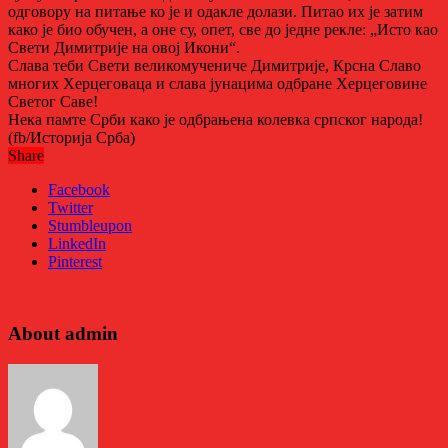
одговору на питање ко је и одакле долази. Питао их је затим
како је био обучен, а оне су, опет, све до једне рекле: „Исто као
Свети Димитрије на овој Икони“.
Слава теби Свети великомучениче Димитрије, Крсна Славо
многих Херцеговаца и слава јунацима одбране Херцеговине
Светог Саве!
Нека памте Срби како је одбрањена колевка српског народа!
(fb/Историја Срба)
Share
Facebook
Twitter
Stumbleupon
LinkedIn
Pinterest
About admin