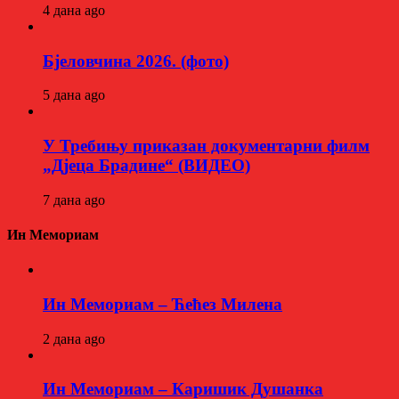
4 дана ago
Бјеловчина 2026. (фото)
5 дана ago
У Требињу приказан документарни филм
„Дјеца Брадине“ (ВИДЕО)
7 дана ago
Ин Мемориам
Ин Мемориам – Ћећез Милена
2 дана ago
Ин Мемориам – Каришик Душанка