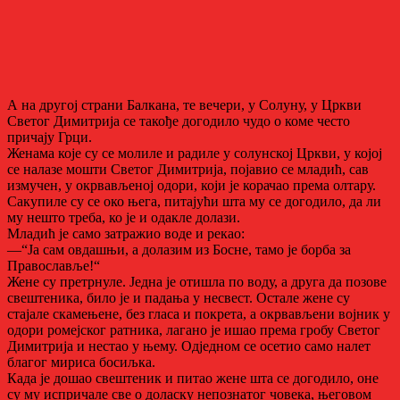
А на другој страни Балкана, те вечери, у Солуну, у Цркви
Светог Димитрија се такође догодило чудо о коме често
причају Грци.
Женама које су се молиле и радиле у солунској Цркви, у којој
се налазе мошти Светог Димитрија, појавио се младић, сав
измучен, у окрвављеној одори, који је корачао према олтару.
Сакупиле су се око њега, питајући шта му се догодило, да ли
му нешто треба, ко је и одакле долази.
Младић је само затражио воде и рекао:
—“Ја сам овдашњи, а долазим из Босне, тамо је борба за
Православље!“
Жене су претрнуле. Једна је отишла по воду, а друга да позове
свештеника, било је и падања у несвест. Остале жене су
стајале скамењене, без гласа и покрета, а окрвављени војник у
одори ромејског ратника, лагано је ишао према гробу Светог
Димитрија и нестао у њему. Одједном се осетио само налет
благог мириса босиљка.
Када је дошао свештеник и питао жене шта се догодило, оне
су му испричале све о доласку непознатог човека, његовом