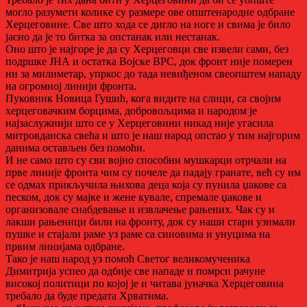
могло разумети колике су размере ове општенародне одбране
Херцеговине. Све што хода се дигло на ноге и свима је било
јасно да је то битка за опстанак или нестанак.
Оно што је најгоре је да су Херцеговци све извели сами, без
подршке ЈНА и остатка Војске ВРС, док фронт није померен
ни за милиметар, упркос до тада невиђеном свеопштем нападу
на огромној линији фронта.
Пуковник Новица Гушић, кога видите на слици, са својим
херцеговачким борцима, добровољцима и народом је
најзаслужнији што се у Херцеговини никад није угасила
митровданска свећа и што је наш народ опстао у тим најгорим
данима остављен без помоћи.
И не само што су сви војно способни мушкарци отрчали на
прве линије фронта чим су почеле да падају гранате, већ су им
се одмах прикључила њихова деца која су пунила џакове са
песком, док су мајке и жене кувале, спремале џакове и
организовале снабдевање и извлачење рањених. Чак су и
лакши рањеници били на фронту, док су наши стари узимали
пушке и стајали раме уз раме са синовима и унуцима на
првим линијама одбране.
Тако је наш народ уз помоћ Светог великомученика
Димитрија успео да одбије све нападе и помрси рачуне
високој политици по којој је и читава јуначка Херцеговина
требало да буде предата Хрватима.