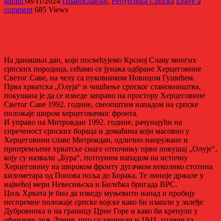
admin
08/11/2024
Православље
,
Република Српска
Leave a
comment
685 Views
На данашњи дан, који посвећујемо Крсној Славу многих
српских породица, сећамо се јунака одбране Херцеговине
Светог Саве, на челу са пуковником Новицом Гушићем.
Прва хрватска „Олуја“ и чишћење српског становништва,
покушана је да се изведе заправо на простору Херцеговине
Светог Саве 1992. године, свеопштим нападом на српске
положаје широм херцеговачког фронта.
И управо на Митровдан 1992. године, рачунајући на
спреченост српских бораца и домаћина који масовно у
Херцеговини славе Митровдан, одлично наоружане и
припремљене хрватске снаге отпочињу први покушај „Олује“,
коју су назвали „Бура“, потпуним нападом на источну
Херцеговину на широком фронту дугачком неколико стотина
километара од Попова поља до Борака. Те линије држале у
највећој мери Невесињска и Билећка бригада ВРС.
Циљ Хрвата је био да изведу муњевити напад и пробију
неспремне положаје српске војске како би изашли у залеђе
Дубровника и на границу Црне Горе и како би кренули у
офанзиву дуж Дрине, што су учинили и 1941. године уз