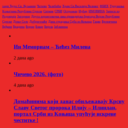
хаџи Ђуро Си. Куљанин
Чичево
Челебићи
Храм Св.Василија Великог
ФБИХ
Удружење
Kоњичана Републике Српске
Ситник
СРБИ
Острожац
Идбар
ИМОВИНА
Записи из
Родoкраја
Загорице
Друга херцеговачка лака пјешадијска бригада Војске Републике
Српске
Доње Село
Добригошће
Дана страдања Срба из Коњица
Гацко
Бјеловчина
Брђани
Брадина
Борци
Блаце
Бијела
Јабланица
Ин Мемориам – Ћећез Милена
2 дана ago
Чичево 2026. (фото)
4 дана ago
Домаћинима који данас обиљежавају Крсну
Славу Светог пророка Илију – Илиндан,
портал Срби из Kоњица упућује искрене
честитке !