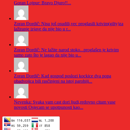
Goran Lojpur: Bravo Djuro!!...
Zoran Đordič: Nisu još osudili,vec proglasili krivim(gilty)za
lažiranje izjave da nije bio u r...
Zoran Đordič: Ne lažite narod stoko...proglašen je krivim
samo zato što je lagao da nije bio u...
Zoran Đordič: Kad gospod poslozi kockice dva popa
obadvojica bili rasčinjeni na istoj parohiji...
Nevenka: Svaka vam cast dori ljudi,redovno citam vase
novosti Osjecam se upotpunosti kao...