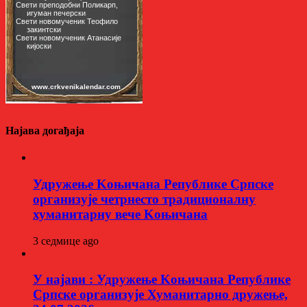
Најава догађаја
Удружење Kоњичана Републике Српске
организује четрнесто традиционалну
хуманитарну вече Kоњичана
3 седмице ago
У најави : Удружење Kоњичана Републике
Српске организује Хуманитарно дружење,