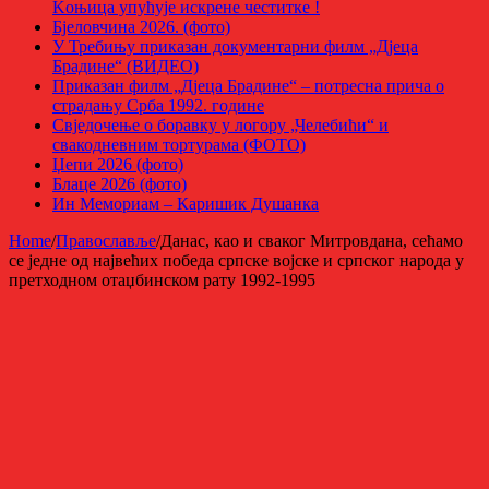
Kоњица упућује искрене честитке !
Бјеловчина 2026. (фото)
У Требињу приказан документарни филм „Дјеца
Брадине“ (ВИДЕО)
Приказан филм „Дјеца Брадине“ – потресна прича о
страдању Срба 1992. године
Свједочење о боравку у логору „Челебићи“ и
свакодневним тортурама (ФОТО)
Џепи 2026 (фото)
Блаце 2026 (фото)
Ин Мемориам – Каришик Душанка
Home
/
Православље
/
Данас, као и сваког Митровдана, сећамо
се једне од највећих победа српске војске и српског народа у
претходном отаџбинском рату 1992-1995