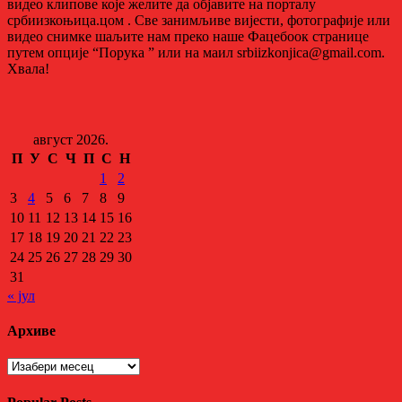
видео клипове које желите да објавите на порталу
србиизкоњица.цом . Све занимљиве вијести, фотографије или
видео снимке шаљите нам преко наше Фацебоок странице
путем опције “Порука ” или на маил srbiizkonjica@gmail.com.
Хвала!
август 2026.
П
У
С
Ч
П
С
Н
1
2
3
4
5
6
7
8
9
10
11
12
13
14
15
16
17
18
19
20
21
22
23
24
25
26
27
28
29
30
31
« јул
Архиве
Архиве