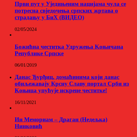
Први пут у Уједињеним нацијама чула се
потресна свједочења српских жртава о
страдању у БиХ (ВИДЕО)
02/05/2024
Божићна честитка Удружења Kоњичана
Републике Српске
06/01/2019
Данас Ђурђиц, домаћинима који данас
обиљежавају Крсну Славу портал Срби из
Kоњица упућује искрене честитке!
16/11/2021
Ин Мемориам – Драган (Недељка)
Нинковић