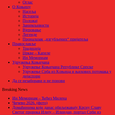
Оглас
О Коњицу
Насеља
Историја
Положај
Занимљивости
Вјеровање
Легенде
Проналазак „изгубљених“ пријатеља
Православље
Традиција
Цркве – Капеле
Ин Мемориам
Удружења Коњичана
Удружење Коњичана Републике Српске
Удружење Срба из Kоњица и њихових потомака у
дијаспори
Да се незаборави и не понови
Breaking News
Ин Мемориам – Ћећез Милена
Чичево 2026. (фото)
Домаћинима који данас обиљежавају Крсну Славу
Светог пророка Илију – Илиндан, портал Срби из