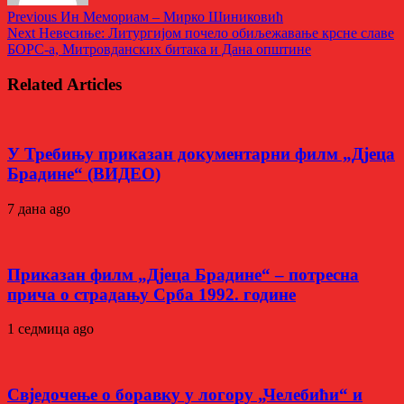
Previous
Ин Мемориам – Мирко Шиниковић
Next
Невесиње: Литургијом почело обиљежавање крсне славе
БОРС-а, Митровданских битака и Дана општине
Related Articles
У Требињу приказан документарни филм „Дјеца
Брадине“ (ВИДЕО)
7 дана ago
Приказан филм „Дјеца Брадине“ – потресна
прича о страдању Срба 1992. године
1 седмица ago
Свједочење о боравку у логору „Челебићи“ и