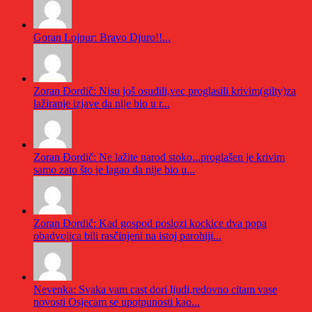
Goran Lojpur: Bravo Djuro!!...
Zoran Đordič: Nisu još osudili,vec proglasili krivim(gilty)za
lažiranje izjave da nije bio u r...
Zoran Đordič: Ne lažite narod stoko...proglašen je krivim
samo zato što je lagao da nije bio u...
Zoran Đordič: Kad gospod poslozi kockice dva popa
obadvojica bili rasčinjeni na istoj parohiji...
Nevenka: Svaka vam cast dori ljudi,redovno citam vase
novosti Osjecam se upotpunosti kao...