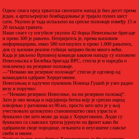
Однос снага пред хрватски свеопшти напад је био десет према
један, а артиљеријско бомбардовање је трајало пуних шест
сати. Укупно је тада испаљено на српске положаје између 15 и
20 хиљада граната.
Наше снаге су изгубиле укупно 42 борца Невесињске бригаде
и преко 300 је рањено. Непријатељ је, према њиховим
информацијама, имао 580 погинулих и преко 1.000 рањених,
док су њихови реални губици заправо били много већи.
Када је јављено Врховној команди каквом нападу су изложене
Невесињска и Билећка бригада ВРС, стигла је и наредба о
повлачењу на резервне положаје.
—“Немамо ми резервне положаје“ стигао је одговор од
команданта одбране Херцеговине.
Невесињац и одлучни пуковник Новица Гушић је узео радио
везу и поручио:
—“Немамо резервно Невесиње, па ни резервни положај“.
Зато је ово можда и најсјајнија битка коју је српски народ
извојевао у ратовима из 90-их, просто зато што је у њој
учествовало целокупно становништво свих узраста и
буквално све што може да хода у Херцеговини. Људи су
буквално са славских трпеза јурнули на фронт како би
одбранили своје породице, огњишта и неугашене славске
свеће и иконе.
Требало је тих дана бити у Херцеговини да би се уопште