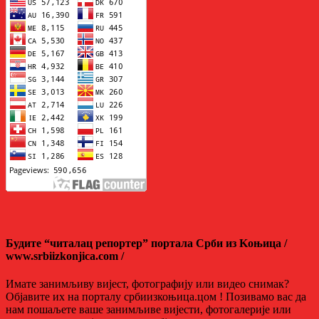
Будите “читалац репортер” портала Срби из Kоњица /
www.srbiizkonjica.com /
Имате занимљиву вијест, фотографију или видео снимак?
Објавите их на порталу србиизкоњица.цом ! Позивамо вас да
нам пошаљете ваше занимљиве вијести, фотогалерије или