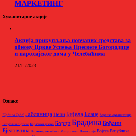
МАРKЕТИНГ
Хуманитарне акције
Aкција прикупљања новчаних средстава за
обнову Цркве Успења Пресвете Богородице
и парохијског дома у Челебићима
21/11/2023
Ознаке
Бијела
Јабланица
Блаце
Џепи
"Срби за Србе"
Борачкa организацијa
Брадина
Брђани
Борци
Републике Српске
Борачком језеро
Бјеловчина
Војска Републике
Високопреосвећени Митрополит Димитрије