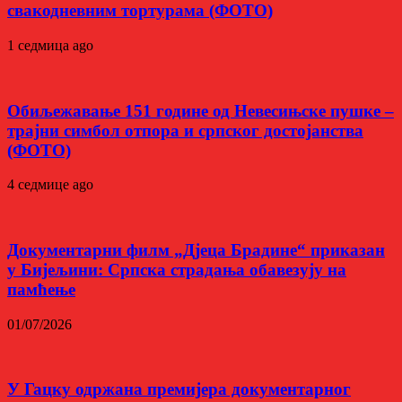
свакодневним тортурама (ФОТО)
1 седмица ago
Обиљежавање 151 године од Невесињске пушке –
трајни симбол отпора и српског достојанства
(ФОТО)
4 седмице ago
Документарни филм „Дјеца Брадине“ приказан
у Бијељини: Српска страдања обавезују на
памћење
01/07/2026
У Гацку одржана премијера документарног