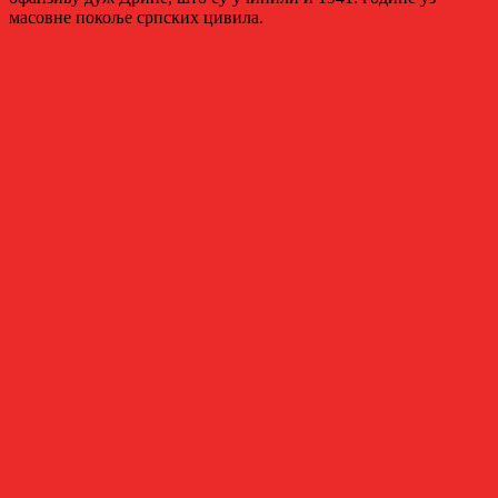
масовне покоље српских цивила.