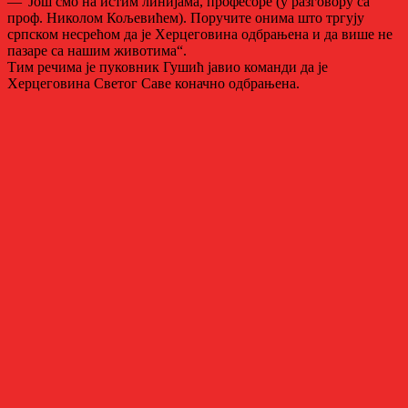
—“Још смо на истим линијама, професоре (у разговору са
проф. Николом Кољевићем). Поручите онима што тргују
српском несрећом да је Херцеговина одбрањена и да више не
пазаре са нашим животима“.
Tим речима је пуковник Гушић јавио команди да је
Херцеговина Светог Саве коначно одбрањена.