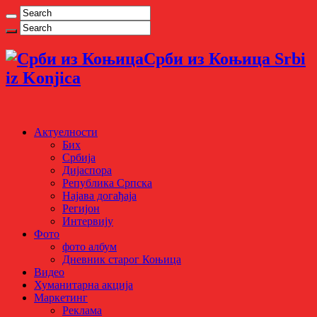
Срби из Коњица Srbi
iz Konjica
Актуелности
Бих
Србија
Дијаспора
Република Српска
Најава догађаја
Регијон
Интервију
Фото
фото албум
Дневник старог Коњица
Видео
Хуманитарна акција
Маркетинг
Реклама