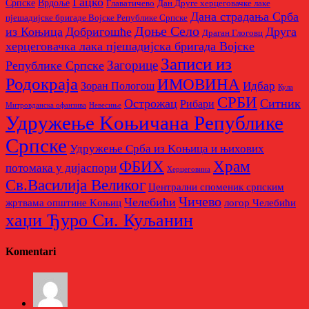
Гацко
Српске
Врдоље
Главатичево
Дан Друге херцеговачке лаке
Дана страдања Срба
пјешадијске бригаде Војске Републике Српске
Доње Село
из Коњица
Добригошће
Друга
Драган Глоговц
херцеговачка лака пјешадијска бригада Војске
Записи из
Загорице
Републике Српске
Родoкраја
ИМОВИНА
Идбар
Зоран Пологош
Кула
СРБИ
Острожац
Ситник
Рибари
Митровданска офанзива
Невесињe
Удружење Kоњичана Републике
Српске
Удружење Срба из Kоњица и њихових
Храм
ФБИХ
потомака у дијаспори
Херцеговина
Св.Василија Великог
Централни споменик српским
Чичево
Челебићи
жртвама општине Kоњиц
логор Челебићи
хаџи Ђуро Си. Куљанин
Komentari