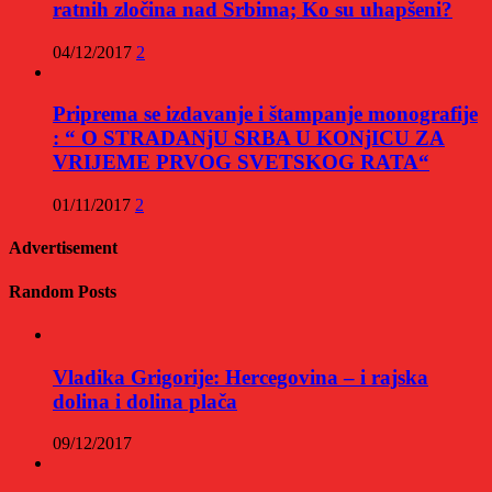
ratnih zločina nad Srbima; Ko su uhapšeni?
04/12/2017
2
Priprema se izdavanje i štampanje monografije
: “ O STRADANjU SRBA U KONjICU ZA
VRIJEME PRVOG SVETSKOG RATA“
01/11/2017
2
Advertisement
Random Posts
Vladika Grigorije: Hercegovina – i rajska
dolina i dolina plača
09/12/2017