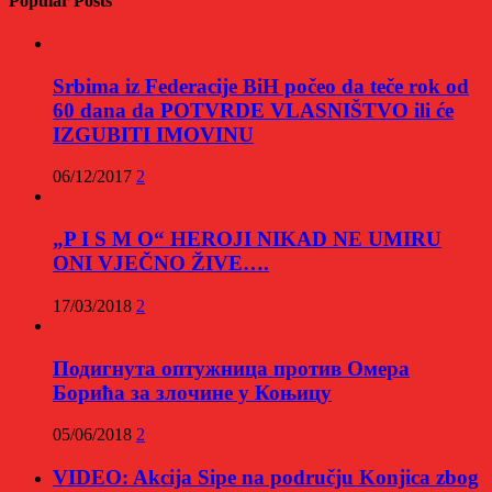
Popular Posts
Srbima iz Federacije BiH počeo da teče rok od
60 dana da POTVRDE VLASNIŠTVO ili će
IZGUBITI IMOVINU
06/12/2017
2
„P I S M O“ HEROJI NIKAD NE UMIRU
ONI VJEČNO ŽIVE….
17/03/2018
2
Подигнута оптужница против Омера
Борића за злочине у Коњицу
05/06/2018
2
VIDEO: Akcija Sipe na području Konjica zbog