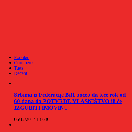
Popular
Comments
Tags
Recent
Srbima iz Federacije BiH počeo da teče rok od
60 dana da POTVRDE VLASNIŠTVO ili će
IZGUBITI IMOVINU
06/12/2017
13,636