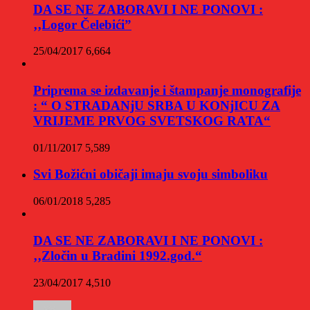
DA SE NE ZABORAVI I NE PONOVI :
‚‚Logor Čelebići”
25/04/2017
6,664
Priprema se izdavanje i štampanje monografije
: “ O STRADANjU SRBA U KONjICU ZA
VRIJEME PRVOG SVETSKOG RATA“
01/11/2017
5,589
Svi Božićni običaji imaju svoju simboliku
06/01/2018
5,285
DA SE NE ZABORAVI I NE PONOVI :
‚‚Zločin u Bradini 1992.god.“
23/04/2017
4,510