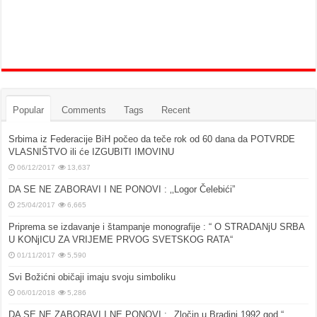
Popular
Comments
Tags
Recent
Srbima iz Federacije BiH počeo da teče rok od 60 dana da POTVRDE
VLASNIŠTVO ili će IZGUBITI IMOVINU
06/12/2017
13,637
DA SE NE ZABORAVI I NE PONOVI : ‚‚Logor Čelebići”
25/04/2017
6,665
Priprema se izdavanje i štampanje monografije : “ O STRADANjU SRBA
U KONjICU ZA VRIJEME PRVOG SVETSKOG RATA“
01/11/2017
5,590
Svi Božićni običaji imaju svoju simboliku
06/01/2018
5,286
DA SE NE ZABORAVI I NE PONOVI : ‚‚Zločin u Bradini 1992.god.“