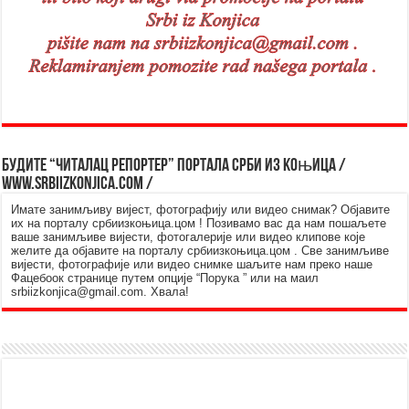
Будите “читалац репортер” портала Срби из Kоњица /
www.srbiizkonjica.com /
Имате занимљиву вијест, фотографију или видео снимак? Објавите
их на порталу србиизкоњица.цом ! Позивамо вас да нам пошаљете
ваше занимљиве вијести, фотогалерије или видео клипове које
желите да објавите на порталу србиизкоњица.цом . Све занимљиве
вијести, фотографије или видео снимке шаљите нам преко наше
Фацебоок странице путем опције “Порука ” или на маил
srbiizkonjica@gmail.com. Хвала!