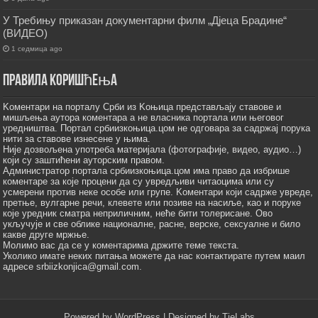
У Требињу приказан документарни филм „Дјеца Брадине“
(ВИДЕО)
1 седмица ago
Правила коришћења
Kоментари на порталу Срби из Kоњица представљају ставове и
мишљења аутора коментара а не власника портала или његовог
уредништва. Портал србиизкоњица.цом не одговара за садржај порука
нити за ставове изнесене у њима.
Није дозвољена употреба материјала (фотографије, видео, аудио…)
који су заштићени ауторским правом.
Администратор портала србиизкоњица.цом има право да избрише
коментаре за које процени да су увредљиви читаоцима или су
усмерени против неке особе или групе. Kоментари који садрже увреде,
претње, вулгарне речи, клевете или позиве на насиље, као и поруке
које уредник сматра неприличним, неће бити толерисане. Ово
укључује и све облике националне, расне, верске, сексуалне и било
какве друге мржње.
Молимо вас да се у коментарима држите теме текста.
Уколико имате неких питања можете да нас контактирате путем маил
адресе srbiizkonjica@gmail.com.
Powered by
WordPress
| Designed by
TieLabs