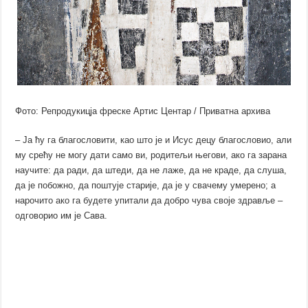
Фото: Репродукицја фреске Артис Центар / Приватна архива
– Ја ћу га благословити, као што је и Исус децу благословио, али
му срећу не могу дати само ви, родитељи његови, ако га зарана
научите: да ради, да штеди, да не лаже, да не краде, да слуша,
да је побожно, да поштује старије, да је у свачему умерено; а
нарочито ако га будете упитали да добро чува своје здравље –
одговорио им је Сава.