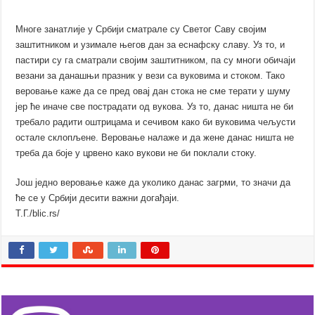
Многе занатлије у Србији сматрале су Светог Саву својим
заштитником и узимале његов дан за еснафску славу. Уз то, и
пастири су га сматрали својим заштитником, па су многи обичаји
везани за данашњи празник у вези са вуковима и стоком. Тако
веровање каже да се пред овај дан стока не сме терати у шуму
јер ће иначе све пострадати од вукова. Уз то, данас ништа не би
требало радити оштрицама и сечивом како би вуковима чељусти
остале склопљене. Веровање налаже и да жене данас ништа не
треба да боје у црвено како вукови не би поклали стоку.
Још једно веровање каже да уколико данас загрми, то значи да
ће се у Србији десити важни догађаји.
Т.Г./blic.rs/