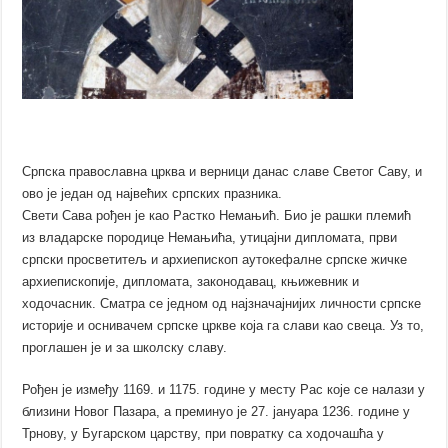
Српска православна црква и верници данас славе Светог Саву, и
ово је један од највећих српских празника.
Свети Сава рођен је као Растко Немањић. Био је рашки племић
из владарске породице Немањића, утицајни дипломата, први
српски просветитељ и архиепископ аутокефалне српске жичке
архиепископије, дипломата, законодавац, књижевник и
ходочасник. Сматра се једном од најзначајнијих личности српске
историје и оснивачем српске цркве која га слави као свеца. Уз то,
проглашен је и за школску славу.
Рођен је између 1169. и 1175. године у месту Рас које се налази у
близини Новог Пазара, а преминуо је 27. јануара 1236. године у
Трнову, у Бугарском царству, при повратку са ходочашћа у