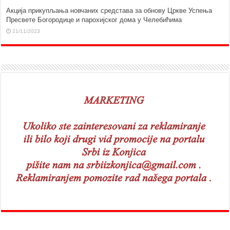
Aкција прикупљања новчаних средстава за обнову Цркве Успења
Пресвете Богородице и парохијског дома у Челебићима
21/11/2023