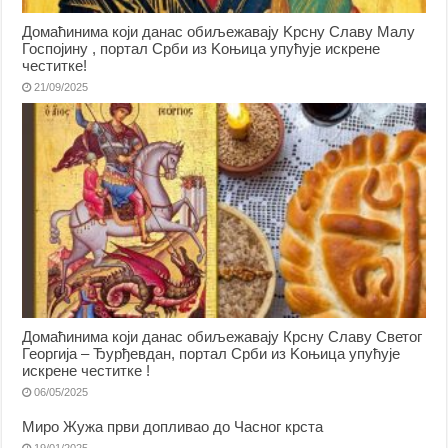
Домаћинима који данас обиљежавају Kрсну Славу Малу
Госпојину , портал Срби из Kоњица упућује искрене
честитке!
21/09/2025
Домаћинима који данас обиљежавају Крсну Славу Светог
Георгија – Ђурђевдан, портал Срби из Kоњица упућује
искрене честитке !
06/05/2025
Миро Жужа први допливао до Часног крста