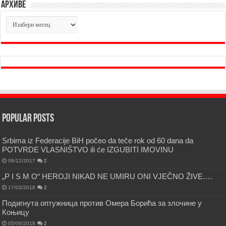
Архиве
Архиве
Popular Posts
Srbima iz Federacije BiH počeo da teče rok od 60 dana da
POTVRDE VLASNIŠTVO ili će IZGUBITI IMOVINU
06/12/2017
2
„P I S M O“ HEROJI NIKAD NE UMIRU ONI VJEČNO ŽIVE….
17/03/2018
2
Подигнута оптужница против Омера Борића за злочине у
Коњицу
05/06/2018
2