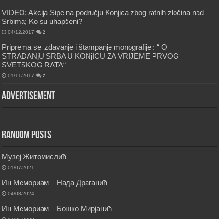
VIDEO: Akcija Sipe na području Konjica zbog ratnih zločina nad
Srbima; Ko su uhapšeni?
04/12/2017
2
Priprema se izdavanje i štampanje monografije : “ O
STRADANjU SRBA U KONjICU ZA VRIJEME PRVOG
SVETSKOG RATA“
01/11/2017
2
Advertisement
Random Posts
Музеј Житомислић
01/07/2021
Ин Мемориам – Нада Драганић
04/08/2024
Ин Мемориам – Бошко Мирјанић