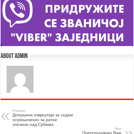
About admin
Previous
Допуњени извјештаји за седам
осумњичених за ратне
злочине над Србима
Next
Препоручујемо Вам