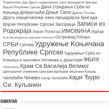
Главатичево
Дан Друге херцеговачке лаке пјешадијске бригаде
Дана страдања Срба из
Војске Републике Српске
Доње Село
Коњица
Добригошће
Драган Глоговц
Друга херцеговачка лака пјешадијска бригада
Записи из
Загорице
Војске Републике Српске
Родoкраја
ИМОВИНА
Идбар
Зоран Пологош
Острожац
Рибари
Кула
Митровданска офанзива
Невесињe
Удружење Kоњичана
СРБИ
Ситник
Републике Српске
Удружење Срба из
ФБИХ
Kоњица и њихових потомака у дијаспори
Храм Св.Василија Великог
Херцеговина
Централни споменик српским жртвама општине Kоњиц
хаџи Ђуро
Чичево
Челебићи
логор Челебићи
Си. Куљанин
Komentari