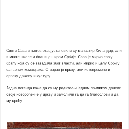
Свети Сава и његов отац установили су манастир Хиландар, али
и многе школе и болнице широм Србије. Сава је мирио своју
браћу која су се завадила због власти, али мирио и целу Србију
са њеним комшијама. Стварао је цркву, али истовремено и
српску државу и културу.
Једна легенда каже да су му родитељи једном приликом донели
своје новорођенче у цркву и замолили га да га благослови и да
му срећу.