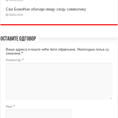
19/01/2025
Сви Божићни обичаји имају своју символику
06/01/2025
Оставите одговор
Ваша адреса е-поште неће бити објављена.
Неопходна поља су
означена
*
Коментар
*
Име
*