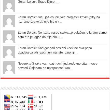
Goran Lojpur: Bravo Djuro!!...
Zoran Đordič: Nisu još osudili,vec proglasili krivim(gilty)za
lažiranje izjave da nije bio u r...
Zoran Đordič: Ne lažite narod stoko...proglašen je krivim samo
zato što je lagao da nije bio u...
Zoran Đordič: Kad gospod poslozi kockice dva popa
obadvojica bili rasčinjeni na istoj parohiji...
Nevenka: Svaka vam cast dori ljudi,redovno citam vase
novosti Osjecam se upotpunosti kao...