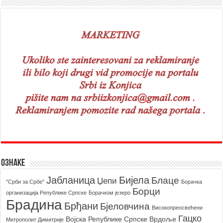
Ознаке
Бијела
Јабланица
Блаце
Џепи
"Срби за Србе"
Борачкa
Борци
организацијa Републике Српске
Борачком језеро
Брадина
Брђани
Бјеловчина
Високопреосвећени
Гацко
Војска Републике Српске
Врдоље
Митрополит Димитрије