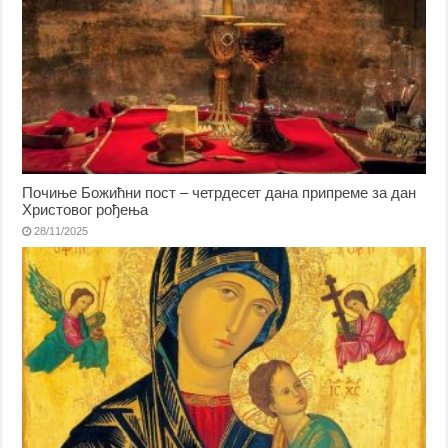
Почиње Божићни пост – четрдесет дана припреме за дан
Христовог рођења
28/11/2025