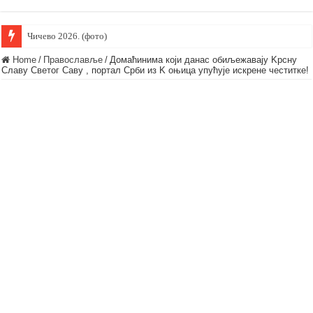
Чичево 2026. (фото)
Домаћинима који данас обиљежавају Крсну Славу Светог пророка Илију
Home
/
Православље
/
Домаћинима који данас обиљежавају Kрсну
Славу Светог Саву , портал Срби из K оњица упућује искрене честитке!