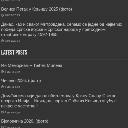
14/05/2023
Велики Петак у Коњицу 2025 (фото)
18/04/2025
Данас, као и сваког Митровдана, сећамо се једне од највећих
победа српске војске и српског народа у претходном
отаџбинском рату 1992-1995
08/11/2024
Latest Posts
Ин Мемориам – Ћећез Милена
2 дана ago
Чичево 2026. (фото)
4 дана ago
Домаћинима који данас обиљежавају Крсну Славу Светог
пророка Илију – Илиндан, портал Срби из Kоњица упућује
искрене честитке !
4 дана ago
Бјеловчина 2026. (фото)
5 дана ago