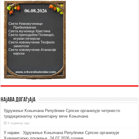
Најава догађаја
Удружење Kоњичана Републике Српске организује четрнесто
традиционалну хуманитарну вече Kоњичана
3 седмице ago
У најави : Удружење Kоњичана Републике Српске организује
Хуманитарно дружење, 24.07.2026.године