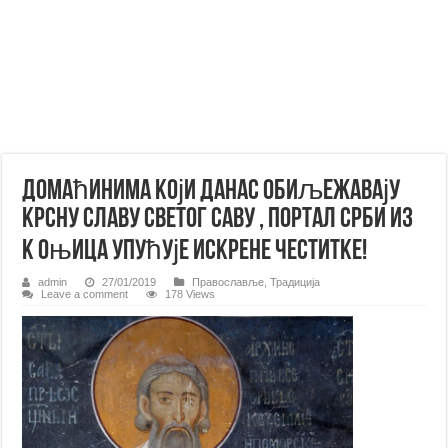
Домаћинима који данас обиљежавају
Kрсну Славу Светог Саву , портал Срби из
K оњица упућује искрене честитке!
admin
27/01/2019
Православље
,
Традиција
Leave a comment
178 Views