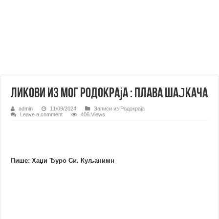
Ликови из мог Родокраја : ПЛАВА ШАЈКАЧА
admin
11/09/2024
Записи из Родoкраја
Leave a comment
406 Views
Пише: Хаџи Ђуро Си. Куљанимн