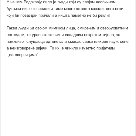
У нашем Родокрају било је људи који су својом необичном
ћутњом више говорили и тиме много штошта казали, него неки
који би поваздан причали а ништа паметно не би рекли!
Такви људи би својом мимиком лица, смиреним и свеобухватним
погледом, те уравнотеженим и складним покретом тијела, за
пажљивог слушаоца одгонетали смисао сваке њихове наумљене
а неизговорене ријечи! То их је чинило изузетно пријатним
„саговорницима“.