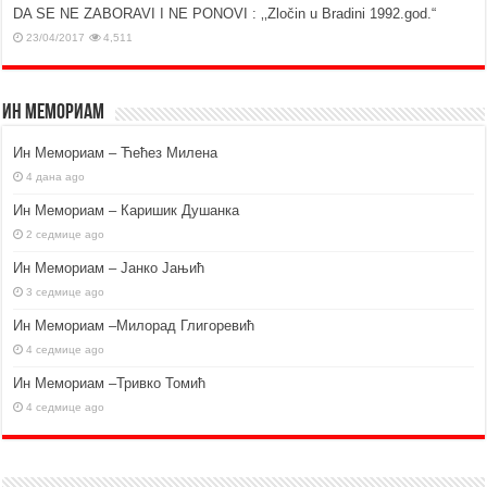
DA SE NE ZABORAVI I NE PONOVI : ‚‚Zločin u Bradini 1992.god.“
23/04/2017
4,511
Ин Мемориам
Ин Мемориам – Ћећез Милена
4 дана ago
Ин Мемориам – Каришик Душанка
2 седмице ago
Ин Мемориам – Јанко Јањић
3 седмице ago
Ин Мемориам –Милорад Глигоревић
4 седмице ago
Ин Мемориам –Тривко Томић
4 седмице ago