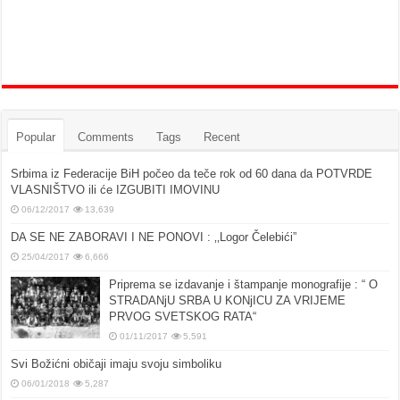
Popular
Comments
Tags
Recent
Srbima iz Federacije BiH počeo da teče rok od 60 dana da POTVRDE
VLASNIŠTVO ili će IZGUBITI IMOVINU
06/12/2017
13,639
DA SE NE ZABORAVI I NE PONOVI : ‚‚Logor Čelebići”
25/04/2017
6,666
Priprema se izdavanje i štampanje monografije : “ O
STRADANjU SRBA U KONjICU ZA VRIJEME
PRVOG SVETSKOG RATA“
01/11/2017
5,591
Svi Božićni običaji imaju svoju simboliku
06/01/2018
5,287