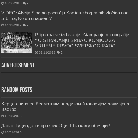
05/06/2018
2
VIDEO: Akcija Sipe na području Konjica zbog ratnih zločina nad
Srbima; Ko su uhapšeni?
04/12/2017
2
Priprema se izdavanje i štampanje monografije :
“ O STRADANjU SRBA U KONjICU ZA
VRIJEME PRVOG SVETSKOG RATA“
01/11/2017
2
Advertisement
Random Posts
Херцеговина са бесмртним владиком Атанасијем доживјела
Васкрс
09/03/2023
Данас Туциндан и празник Оци: Шта кажу обичаји?
05/01/2020