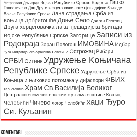
Гацко
Војска Републике Српске
Врдоље
Митрополит Димитрије
Главатичево
Дан Друге херцеговачке лаке пјешадијске бригаде
Дана страдања Срба из
Војске Републике Српске
Доње Село
Коњица
Добригошће
Драган Глоговц
Друга херцеговачка лака пјешадијска бригада
Записи из
Загорице
Војске Републике Српске
Родoкраја
ИМОВИНА
Идбар
Зоран Пологош
Острожац
Рибари
Кула
Митровданска офанзива
Невесињe
Удружење Kоњичана
СРБИ
Ситник
Републике Српске
Удружење Срба из
ФБИХ
Kоњица и њихових потомака у дијаспори
Храм Св.Василија Великог
Херцеговина
Централни споменик српским жртвама општине Kоњиц
хаџи Ђуро
Чичево
Челебићи
логор Челебићи
Си. Куљанин
Komentari