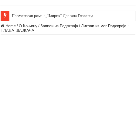
Промовисан роман „Илирик“ Драгана Глоговца
Home
/
О Коњицу
/
Записи из Родoкраја
/
Ликови из мог Родокраја :
ПЛАВА ШАЈКАЧА