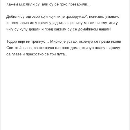
Кажем мислили су, али су се грно преварили…
Добили су одговор који који их је „разоружао“, понизио, умањио
и претворио их у шачицу јадника који нису могли ни слутити у
чију су кућу дошли и пред каквим су се домаћином нашли!
Тодор није ни трепнуо… Мирно је устао, окренуо се према икони
Светог Јована, заштитника његовог дома, скинуо плаву шајкачу
са главе и прекрстио се три пута..