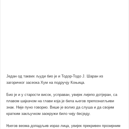
Један од таквих људи био је и Тодор-Тодо Ј. Шаран из
загоричког засеока Хум на подручју Коњица.
Био је и у старости висок, усправан, увијек лијепо дотјеран, са
плавом шајкачом на глави која је била његов препознатљиви
знак. Није пуно говорио. Више је волио да слуша и да својим
кратким закључком заокружи било чију бесједу.
Његов веома допадљив израз лица, увијек прекривен прозирним