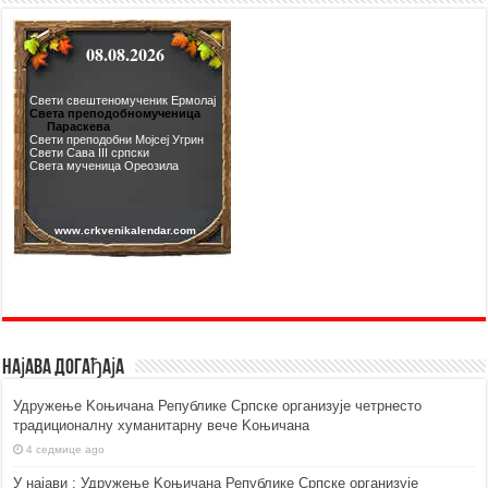
Најава догађаја
Удружење Kоњичана Републике Српске организује четрнесто
традиционалну хуманитарну вече Kоњичана
4 седмице ago
У најави : Удружење Kоњичана Републике Српске организује