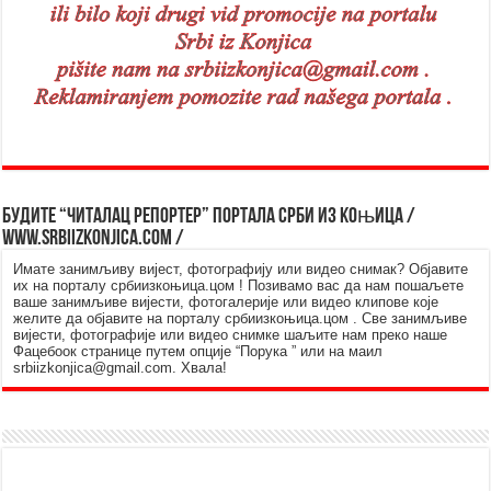
Будите “читалац репортер” портала Срби из Kоњица /
www.srbiizkonjica.com /
Имате занимљиву вијест, фотографију или видео снимак? Објавите
их на порталу србиизкоњица.цом ! Позивамо вас да нам пошаљете
ваше занимљиве вијести, фотогалерије или видео клипове које
желите да објавите на порталу србиизкоњица.цом . Све занимљиве
вијести, фотографије или видео снимке шаљите нам преко наше
Фацебоок странице путем опције “Порука ” или на маил
srbiizkonjica@gmail.com. Хвала!