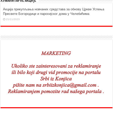
Хуманитарне акције
Aкција прикупљања новчаних средстава за обнову Цркве Успења
Пресвете Богородице и парохијског дома у Челебићима
21/11/2023