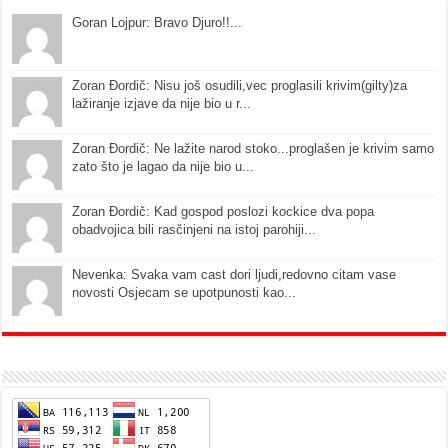
Goran Lojpur: Bravo Djuro!!...
Zoran Đordič: Nisu još osudili,vec proglasili krivim(gilty)za
lažiranje izjave da nije bio u r...
Zoran Đordič: Ne lažite narod stoko...proglašen je krivim samo
zato što je lagao da nije bio u...
Zoran Đordič: Kad gospod poslozi kockice dva popa
obadvojica bili rasčinjeni na istoj parohiji...
Nevenka: Svaka vam cast dori ljudi,redovno citam vase
novosti Osjecam se upotpunosti kao...