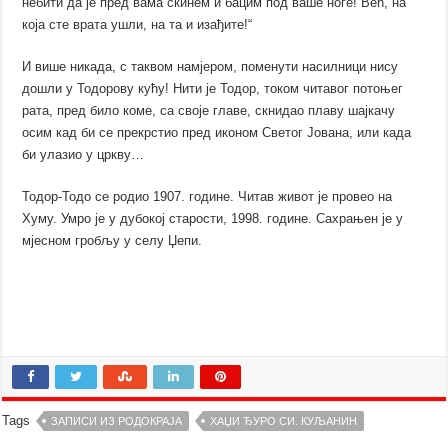
небити да је пред вама скинем и бацим под ваше ноге! Већ, на
која сте врата ушли, на та и изађите!“
И више никада, с таквом намјером, поменути насилници нису
дошли у Тодорову кућу! Нити је Тодор, током читавог потоњег
рата, пред било коме, са своје главе, скнидао плаву шајкачу
осим кад би се прекрстио пред иконом Светог Јована, или када
би улазио у цркву…
Тодор-Тодо се родио 1907. године. Читав живот је провео на
Хуму. Умро је у дубокој старости, 1998. године. Сахрањен је у
мјесном гробљу у селу Џепи.
Tags
ЗАПИСИ ИЗ РОДOКРАЈА
ХАЏИ ЂУРО СИ. КУЉАНИН