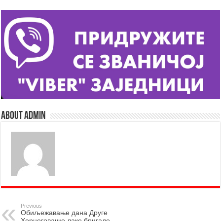
About admin
Previous
Oбиљежавање дана Друге
Херцеговачке лаке бригаде