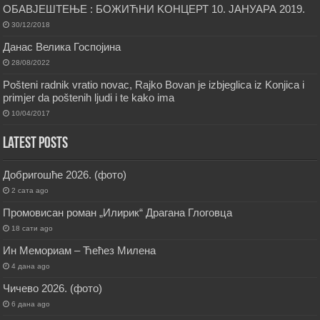
ОБАВЈЕШТЕЊЕ : БОЖИЋНИ KОНЦЕРТ 10. ЈАНУАРА 2019.
30/12/2018
Данас Велика Госпојина
28/08/2022
Pošteni radnik vratio novac, Rajko Bovan je izbjeglica iz Konjica i
primjer da poštenih ljudi i te kako ima
10/04/2017
Latest Posts
Добригошће 2026. (фото)
2 сата ago
Промовисан роман „Илирик“ Драгана Глоговца
18 сати ago
Ин Мемориам – Ћећез Милена
4 дана ago
Чичево 2026. (фото)
6 дана ago