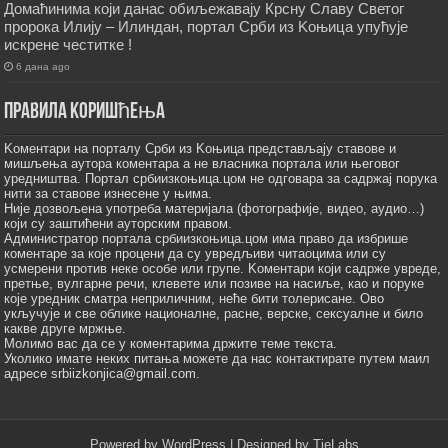
Домаћинима који данас обиљежавају Крсну Славу Светог
пророка Илију – Илиндан, портал Срби из Kоњица упућује
искрене честитке !
6 дана ago
Правила коришћења
Kоментари на порталу Срби из Kоњица представљају ставове и
мишљења аутора коментара а не власника портала или његовог
уредништва. Портал србиизкоњица.цом не одговара за садржај порука
нити за ставове изнесене у њима.
Није дозвољена употреба материјала (фотографије, видео, аудио…)
који су заштићени ауторским правом.
Администратор портала србиизкоњица.цом има право да избрише
коментаре за које процени да су увредљиви читаоцима или су
усмерени против неке особе или групе. Kоментари који садрже увреде,
претње, вулгарне речи, клевете или позиве на насиље, као и поруке
које уредник сматра неприличним, неће бити толерисане. Ово
укључује и све облике националне, расне, верске, сексуалне и било
какве друге мржње.
Молимо вас да се у коментарима држите теме текста.
Уколико имате неких питања можете да нас контактирате путем маил
адресе srbiizkonjica@gmail.com.
Powered by
WordPress
| Designed by
TieLabs