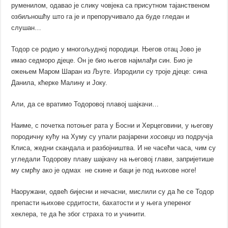
руменилом, одавао је слику човјека са присутном тајанственом
озбиљношћу што га је и препоручивало да буде гледан и
слушан…
Тодор се родио у многољудној породици. Његов отац Јово је
имао седморо дјеце. Он је био његов најмлађи син. Био је
ожењем Маром Шаран из Љуте. Изродили су троје дјеце: сина
Данила, кћерке Малину и Јоку.
Али, да се вратимо Тодоровој плавој шајкачи…
Наиме, с почетка потоњег рата у Босни и Херцеговини, у његову
породичну кућу на Хуму су упали разјарени
хосовци
из подручја
Клиса, жедни скандала и разбојништва. И не часећи часа, чим су
угледали Тодорову плаву шајкачу на његовој глави, запријетише
му смрћу ако је одмах не скине и баци је под њихове ноге!
Наоружани, одвећ бијесни и нечасни, мислили су да ће се Тодор
препасти њихове срдитости, бахатости и у њега упереног
хеклера, те да ће због страха то и учинити.