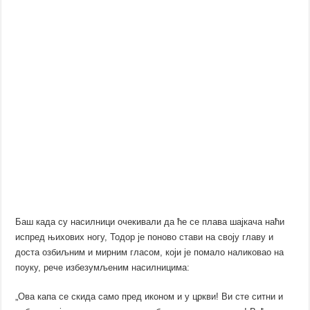
Баш када су насилници очекивали да ће се плава шајкача наћи
испред њихових ногу, Тодор је поново стави на своју главу и
доста озбиљним и мирним гласом, који је помало наликовао на
поуку, рече избезумљеним насилницима:
„Ова капа се скида само пред иконом и у цркви! Ви сте ситни и