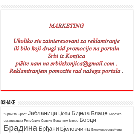
Ознаке
Бијела
Јабланица
Блаце
Џепи
"Срби за Србе"
Борачкa
Борци
организацијa Републике Српске
Борачком језеро
Брадина
Брђани
Бјеловчина
Високопреосвећени