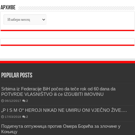
Архиве
Архиве
Popular Posts
Srbima iz Federacije BiH počeo da teče rok od 60 dana da
POTVRDE VLASNIŠTVO ili će IZGUBITI IMOVINU
06/12/2017
2
„P I S M O“ HEROJI NIKAD NE UMIRU ONI VJEČNO ŽIVE….
17/03/2018
2
Подигнута оптужница против Омера Борића за злочине у
Коњицу