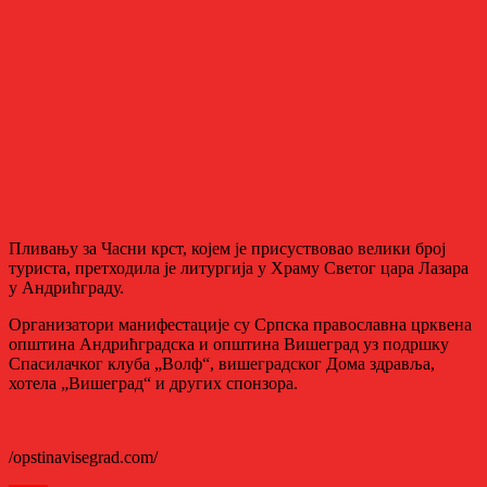
Пливању за Часни крст, којем је присуствовао велики број
туриста, претходила је литургија у Храму Светог цара Лазара
у Андрићграду.
Организатори манифестације су Српска православна црквена
општина Андрићградска и општина Вишеград уз подршку
Спасилачког клуба „Волф“, вишеградског Дома здравља,
хотела „Вишеград“ и других спонзора.
/opstinavisegrad.com/