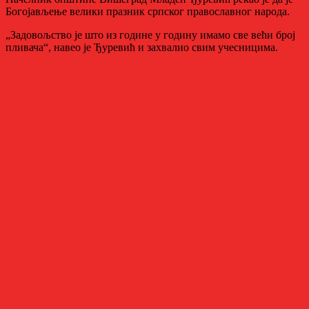
Богојављење велики празник српског православног народа.
„Задовољство је што из године у годину имамо све већи број
пливача“, навео је Ђуревић и захвалио свим учесницима.