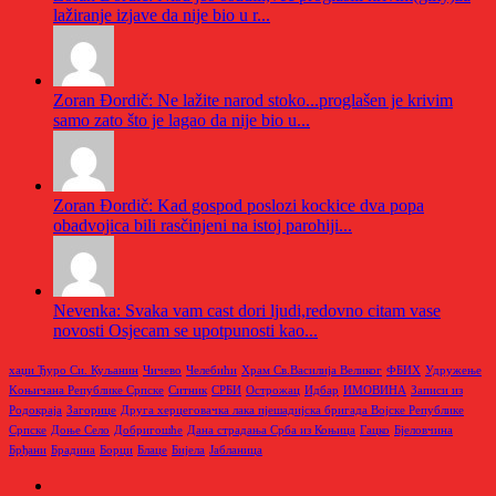
lažiranje izjave da nije bio u r...
Zoran Đordič: Ne lažite narod stoko...proglašen je krivim
samo zato što je lagao da nije bio u...
Zoran Đordič: Kad gospod poslozi kockice dva popa
obadvojica bili rasčinjeni na istoj parohiji...
Nevenka: Svaka vam cast dori ljudi,redovno citam vase
novosti Osjecam se upotpunosti kao...
хаџи Ђуро Си. Куљанин
Чичево
Челебићи
Храм Св.Василија Великог
ФБИХ
Удружење
Kоњичана Републике Српске
Ситник
СРБИ
Острожац
Идбар
ИМОВИНА
Записи из
Родoкраја
Загорице
Друга херцеговачка лака пјешадијска бригада Војске Републике
Српске
Доње Село
Добригошће
Дана страдања Срба из Коњица
Гацко
Бјеловчина
Брђани
Брадина
Борци
Блаце
Бијела
Јабланица