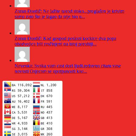
Zoran Đordič: Ne lažite narod stoko...proglašen je krivim
samo zato što je lagao da nije bio u...
Zoran Đordič: Kad gospod poslozi kockice dva popa
obadvojica bili rasčinjeni na istoj parohiji...
Nevenka: Svaka vam cast dori ljudi,redovno citam vase
novosti Osjecam se upotpunosti kao...