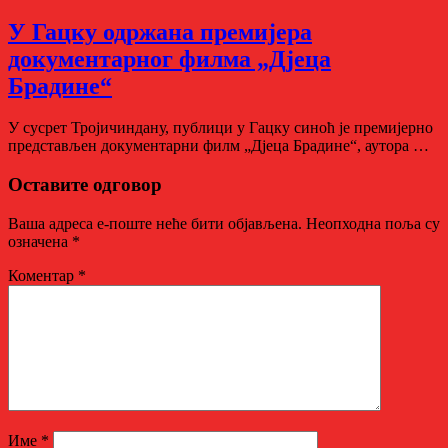
У Гацку одржана премијера
документарног филма „Дјеца
Брадине“
У сусрет Тројичиндану, публици у Гацку синоћ је премијерно
представљен документарни филм „Дјеца Брадине“, аутора …
Оставите одговор
Ваша адреса е-поште неће бити објављена.
Неопходна поља су
означена
*
Коментар
*
Име
*