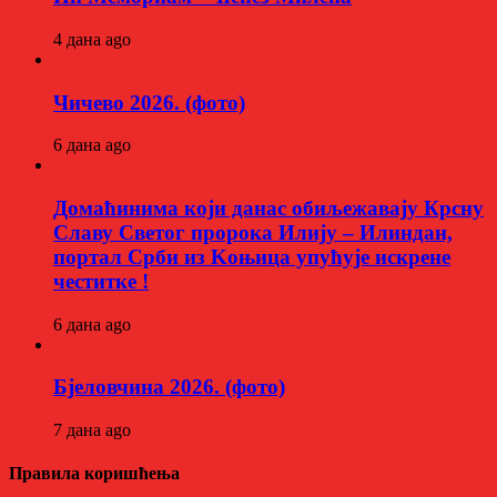
4 дана ago
Чичево 2026. (фото)
6 дана ago
Домаћинима који данас обиљежавају Крсну
Славу Светог пророка Илију – Илиндан,
портал Срби из Kоњица упућује искрене
честитке !
6 дана ago
Бјеловчина 2026. (фото)
7 дана ago
Правила коришћења