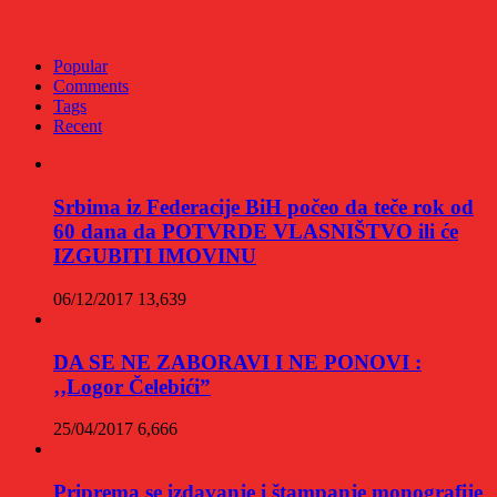
Popular
Comments
Tags
Recent
Srbima iz Federacije BiH počeo da teče rok od
60 dana da POTVRDE VLASNIŠTVO ili će
IZGUBITI IMOVINU
06/12/2017
13,639
DA SE NE ZABORAVI I NE PONOVI :
‚‚Logor Čelebići”
25/04/2017
6,666
Priprema se izdavanje i štampanje monografije