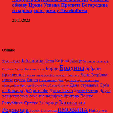
обнову Цркве Успења Пресвете Богородице
и парохијског дома у Челебићима
21/11/2023
Ознаке
Бијела
Јабланица
Блаце
Џепи
"Срби за Србе"
Борачкa организацијa
Брадина
Брђани
Борци
Републике Српске
Борачком језеро
Бјеловчина
Војска Републике
Високопреосвећени Митрополит Димитрије
Гацко
Српске
Врдоље
Главатичево
Дан Друге херцеговачке лаке
Дана страдања Срба
пјешадијске бригаде Војске Републике Српске
Доње Село
из Коњица
Добригошће
Друга
Драган Глоговц
херцеговачка лака пјешадијска бригада Војске
Записи из
Загорице
Републике Српске
Родoкраја
ИМОВИНА
Идбар
Зоран Пологош
Кула