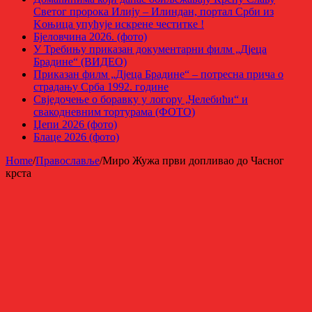
Светог пророка Илију – Илиндан, портал Срби из
Kоњица упућује искрене честитке !
Бјеловчина 2026. (фото)
У Требињу приказан документарни филм „Дјеца
Брадине“ (ВИДЕО)
Приказан филм „Дјеца Брадине“ – потресна прича о
страдању Срба 1992. године
Свједочење о боравку у логору „Челебићи“ и
свакодневним тортурама (ФОТО)
Џепи 2026 (фото)
Блаце 2026 (фото)
Home
/
Православље
/
Миро Жужа први допливао до Часног
крста