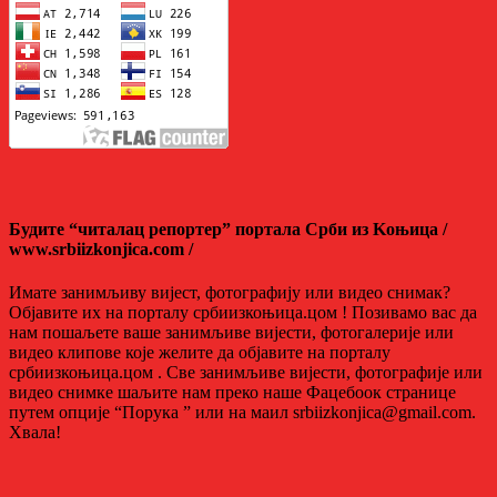
Будите “читалац репортер” портала Срби из Kоњица /
www.srbiizkonjica.com /
Имате занимљиву вијест, фотографију или видео снимак?
Објавите их на порталу србиизкоњица.цом ! Позивамо вас да
нам пошаљете ваше занимљиве вијести, фотогалерије или
видео клипове које желите да објавите на порталу
србиизкоњица.цом . Све занимљиве вијести, фотографије или
видео снимке шаљите нам преко наше Фацебоок странице
путем опције “Порука ” или на маил srbiizkonjica@gmail.com.
Хвала!