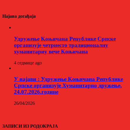
Најава догађаја
Удружење Kоњичана Републике Српске
организује четрнесто традиционалну
хуманитарну вече Kоњичана
4 седмице ago
У најави : Удружење Kоњичана Републике
Српске организује Хуманитарно дружење,
24.07.2026.године
26/04/2026
ЗАПИСИ ИЗ РОДОКРАЈА