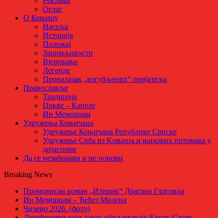
Реклама
Оглас
О Коњицу
Насеља
Историја
Положај
Занимљивости
Вјеровање
Легенде
Проналазак „изгубљених“ пријатеља
Православље
Традиција
Цркве – Капеле
Ин Мемориам
Удружења Коњичана
Удружење Коњичана Републике Српске
Удружење Срба из Kоњица и њихових потомака у
дијаспори
Да се незаборави и не понови
Breaking News
Промовисан роман „Илирик“ Драгана Глоговца
Ин Мемориам – Ћећез Милена
Чичево 2026. (фото)
Домаћинима који данас обиљежавају Крсну Славу