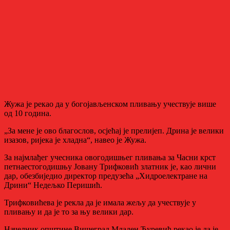
Жужа је рекао да у богојављенском пливању учествује више
од 10 година.
„За мене је ово благослов, осјећај је прелијеп. Дрина је велики
изазов, ријека је хладна“, навео је Жужа.
За најмлађег учесника овогодишњег пливања за Часни крст
петнаестогодишњу Јовану Трифковић златник је, као лични
дар, обезбиједио директор предузећа „Хидроелектране на
Дрини“ Недељко Перишић.
Трифковићева је рекла да је имала жељу да учествује у
пливању и да је то за њу велики дар.
Начелник општине Вишеград Младен Ђуревић рекао је да је