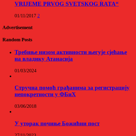
VRIJEME PRVOG SVETSKOG RATA“
01/11/2017
2
Advertisement
Random Posts
Требиње низом активности његује сјећање
на владику Атанасија
01/03/2024
Стручна помоћ грађанима за регистрацију
непокретности у ФБиХ
03/06/2018
У уторак почиње Божићни пост
27/11/2023