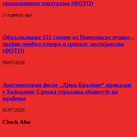
свакодневним тортурама (ФОТО)
2 седмице ago
Обиљежавање 151 године од Невесињске пушке –
трајни симбол отпора и српског достојанства
(ФОТО)
09/07/2026
Документарни филм „Дјеца Брадине“ приказан
у Бијељини: Српска страдања обавезују на
памћење
01/07/2026
Check Also