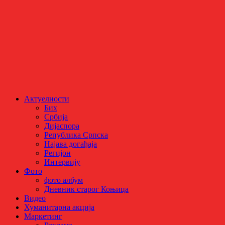
Актуелности
Бих
Србија
Дијаспора
Република Српска
Најава догађаја
Регијон
Интервију
Фото
фото албум
Дневник старог Коњица
Видео
Хуманитарна акција
Маркетинг