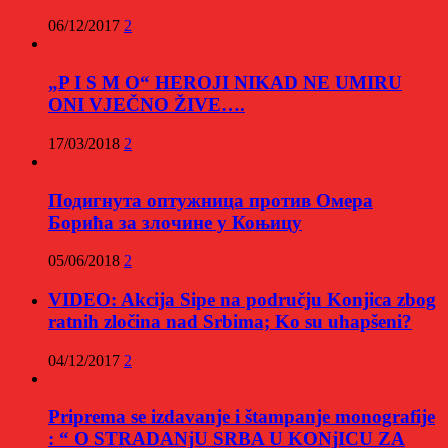
06/12/2017
2
„P I S M O“ HEROJI NIKAD NE UMIRU
ONI VJEČNO ŽIVE….
17/03/2018
2
Подигнута оптужница против Омера
Борића за злочине у Коњицу
05/06/2018
2
VIDEO: Akcija Sipe na području Konjica zbog
ratnih zločina nad Srbima; Ko su uhapšeni?
04/12/2017
2
Priprema se izdavanje i štampanje monografije
: “ O STRADANjU SRBA U KONjICU ZA