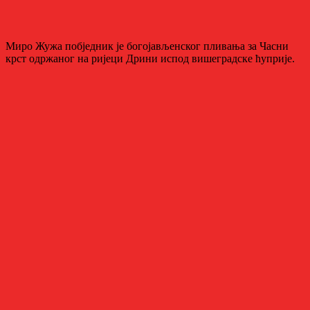
Миро Жужа побједник је богојављенског пливања за Часни
крст одржаног на ријеци Дрини испод вишеградске ћуприје.