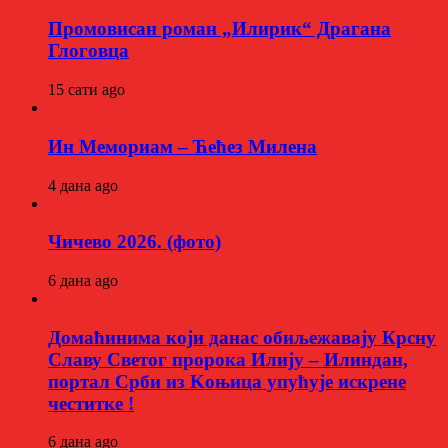
Промовисан роман „Илирик“ Драгана
Глоговца
15 сати ago
Ин Мемориам – Ћећез Милена
4 дана ago
Чичево 2026. (фото)
6 дана ago
Домаћинима који данас обиљежавају Крсну
Славу Светог пророка Илију – Илиндан,
портал Срби из Kоњица упућује искрене
честитке !
6 дана ago