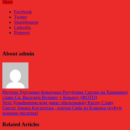
Share
Facebook
Twitter
Stumbleupon
LinkedIn
Pinterest
About admin
Previous
Удружење Коњичана Републике Српске на Храмовној
слави Св. Василија Великог у Коњицу (ФОТО)
Next
Домаћинима који данас обиљежавају Kрсну Славу
Светог Јована Kрститеља , портал Срби из Kоњица упућује
искрене честитке!
Related Articles