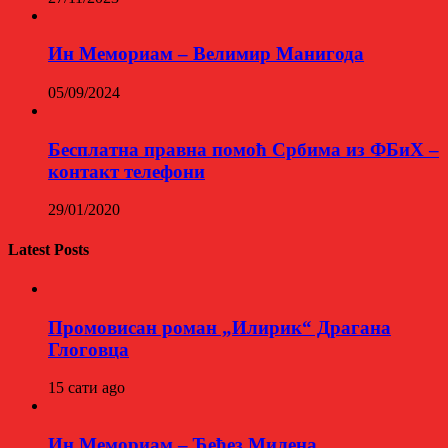
Ин Мемориам – Велимир Манигода
05/09/2024
Бесплатна правна помоћ Србима из ФБиХ –
контакт телефони
29/01/2020
Latest Posts
Промовисан роман „Илирик“ Драгана
Глоговца
15 сати ago
Ин Мемориам – Ћећез Милена