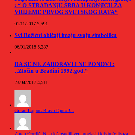
: “ O STRADANjU SRBA U KONjICU ZA
VRIJEME PRVOG SVETSKOG RATA“
01/11/2017
5,591
Svi Božićni običaji imaju svoju simboliku
06/01/2018
5,287
DA SE NE ZABORAVI I NE PONOVI :
‚‚Zločin u Bradini 1992.god.“
23/04/2017
4,511
Goran Lojpur: Bravo Djuro!!...
Zoran Đordič: Nisu još osudili,vec proglasili krivim(gilty)za