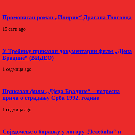
Промовисан роман „Илирик“ Драгана Глоговца
15 сати ago
У Требињу приказан документарни филм „Дјеца
Брадине“ (ВИДЕО)
1 седмица ago
Приказан филм „Дјеца Брадине“ – потресна
прича о страдању Срба 1992. године
1 седмица ago
Свједочење о боравку у логору „Челебићи“ и