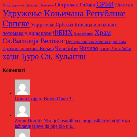
СРБИ
Острожац
Ситник
Рибари
Митровданска офанзива
Невесињe
Удружење Kоњичана Републике
Српске
Удружење Срба из Kоњица и њихових
Храм
ФБИХ
потомака у дијаспори
Херцеговина
Св.Василија Великог
Централни споменик српским
Чичево
Челебићи
жртвама општине Kоњиц
логор Челебићи
хаџи Ђуро Си. Куљанин
Komentari
Goran Lojpur: Bravo Djuro!!...
Zoran Đordič: Nisu još osudili,vec proglasili krivim(gilty)za
lažiranje izjave da nije bio u r...