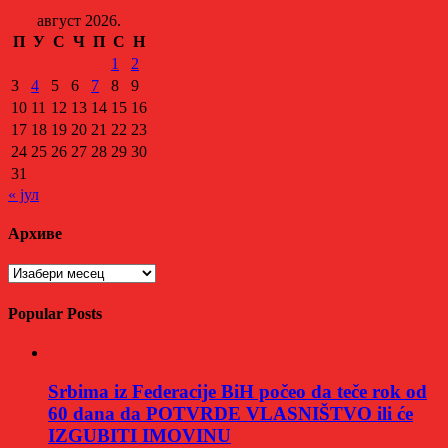
август 2026.
П
У
С
Ч
П
С
Н
1
2
3
4
5
6
7
8
9
10
11
12
13
14
15
16
17
18
19
20
21
22
23
24
25
26
27
28
29
30
31
« јул
Архиве
Архиве
Popular Posts
Srbima iz Federacije BiH počeo da teče rok od
60 dana da POTVRDE VLASNIŠTVO ili će
IZGUBITI IMOVINU