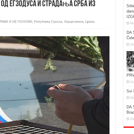
д егзодуса и страдања Срба из
Srbi
dan
IZG
ОРАВИ И НЕ ПОНОВИ
,
Република Српска
,
Херцеговина
,
Црква
06
DA 
Čele
25
PRV
01
Svi 
06
DA 
Brad
23