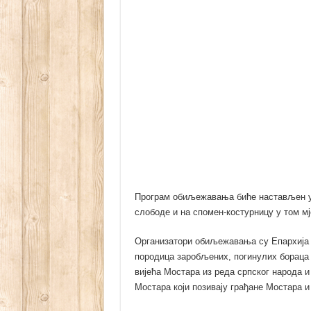
Програм обиљежавања биће настављен у 
слободе и на спомен-костурницу у том мј
Организатори обиљежавања су Епархија 
породица заробљених, погинулих бораца 
вијећа Мостара из реда српског народа и
Мостара који позивају грађане Мостара 