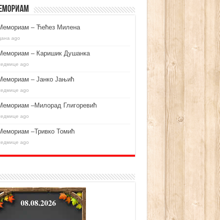
емориам
Мемориам – Ћећез Милена
дана ago
Мемориам – Каришик Душанка
седмице ago
Мемориам – Јанко Јањић
седмице ago
Мемориам –Милорад Глигоревић
седмице ago
Мемориам –Тривко Томић
седмице ago