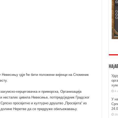
Наја
Невесињу гдје ће бити положени вијенци на Споменик
Удр
орг
есту.
хум
4 
захумско-херцеговачка и приморска, Организација
и несталих цивила Невесиње, потпредсједник Градског
У н
 Српско просвјетно и културно друштво „Просвјета“ из
Срп
24.
и долине Неретве да се придруже обиљежавању.
26