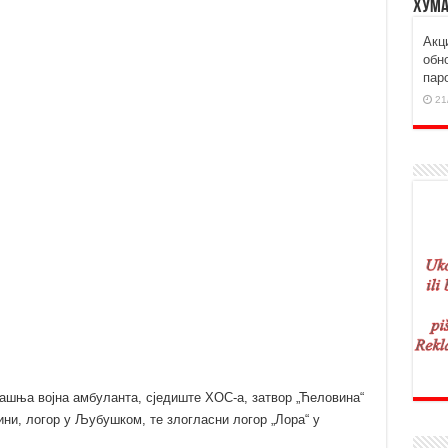
Хума
Aкц
обн
пар
21
ашња војна амбуланта, сједиште ХОС-а, затвор „Ћеловина“
ни, логор у Љубушком, те злогласни логор „Лора“ у