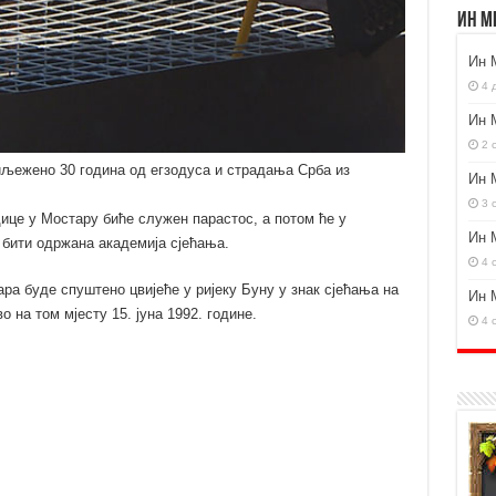
Ин М
Ин 
4 
Ин 
2 
иљежено 30 година од егзодуса и страдања Срба из
Ин 
3 
ице у Мостару биће служен парастос, а потом ће у
Ин 
 бити одржана академија сјећања.
4 
ра буде спуштено цвијеће у ријеку Буну у знак сјећања на
Ин 
 на том мјесту 15. јуна 1992. године.
4 