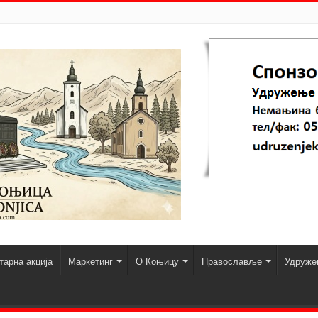
арна акција
Маркетинг
О Коњицу
Православље
Удруже