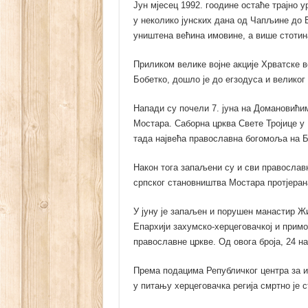
Јун мјесец 1992. гоодине остаће трајно у
у неколико јунских дана од Чапљине до 
уништена већина имовине, а више стотин
Приликом велике војне акције Хрватске в
Бобетко, дошло је до егзодуса и велико
Напади су почели 7. јуна на Домановићима
Мостара. Саборна црква Свете Тројице у
тада највећа православна богомоља на Ба
Након тога запаљени су и сви православн
српског становништва Мостара протјерана
У јуну је запаљен и порушен манастир Ж
Епархији захумско-херцеговачкој и примо
православне цркве. Од овога броја, 24 н
Према подацима Републичког центра за и
у питању херцеговачка регија смртно је 