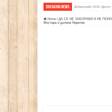
Breaking News
Промовисан роман „Илири
Home
/
ДА СЕ НЕ ЗАБОРАВИ И НЕ ПОН
Мостара и долине Неретве