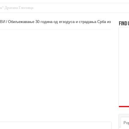
к“ Драгана Глоговца
ОВИ
/
Обиљежавање 30 година од егзодуса и страдања Срба из
Find 
Pop