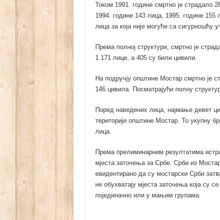
Током 1991. године смртно је страдало 28
1994. године 143 лица, 1995. године 155 
лица за која није могуће са сигурношћу 
Према полној структури, смртно је страд
1.171 лице, а 405 су били цивили.
На подручју општине Мостар смртно је ст
146 цивила. Посматрајући полну структуру
Поред наведених лица, најмање девет ци
територије општине Мостар. То укупну бр
лица.
Према прелиминарним резултатима истраж
мјеста заточења за Србе. Срби из Мостар
евидентирано да су мостарски Срби затв
не обухватају мјеста заточења која су се
појединачно или у мањим групама.