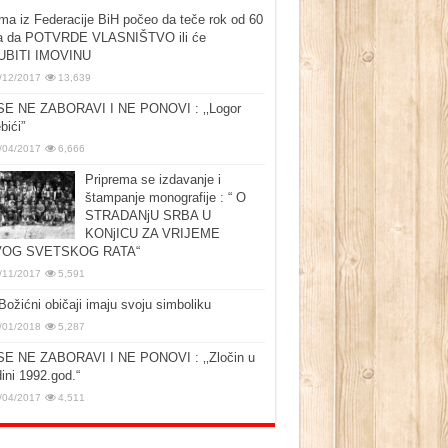
ma iz Federacije BiH počeo da teče rok od 60
a da POTVRDE VLASNIŠTVO ili će
UBITI IMOVINU
/12/2017
13,639
SE NE ZABORAVI I NE PONOVI : ‚‚Logor
bići”
/04/2017
6,666
Priprema se izdavanje i
štampanje monografije : “ O
STRADANjU SRBA U
KONjICU ZA VRIJEME
OG SVETSKOG RATA“
/11/2017
5,591
Božićni običaji imaju svoju simboliku
/01/2018
5,287
SE NE ZABORAVI I NE PONOVI : ‚‚Zločin u
ini 1992.god.“
/04/2017
4,511