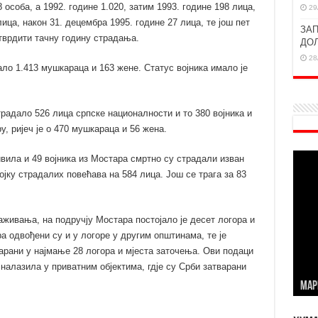
 особа, а 1992. године 1.020, затим 1993. године 198 лица,
29
лица, након 31. децембра 1995. године 27 лица, те још пет
ЗАП
утврдити тачну годину страдања.
ДО
28
ало 1.413 мушкараца и 163 жене. Статус војника имало је
радало 526 лица српске националности и то 380 војника и
, ријеч је о 470 мушкараца и 56 жена.
вила и 49 војника из Мостара смртно су страдали изван
ојку страдалих повећава на 584 лица. Још се трага за 83
ивања, на подручју Мостара постојало је десет логора и
а одвођени су и у логоре у другим општинама, те је
арани у најмање 28 логора и мјеста заточења. Ови подаци
 налазила у приватним објектима, гдје су Срби затварани
МАР