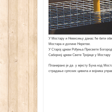
У Мостару и Невесињу данас ће бити об
Мостара и долине Неретве.
У Старој цркви Рођења Пресвете Богород
Саборној цркви Свете Тројице у Мостару
Планирано је да у мјесту Буна код Моста
страдање српских цивила и војника управо