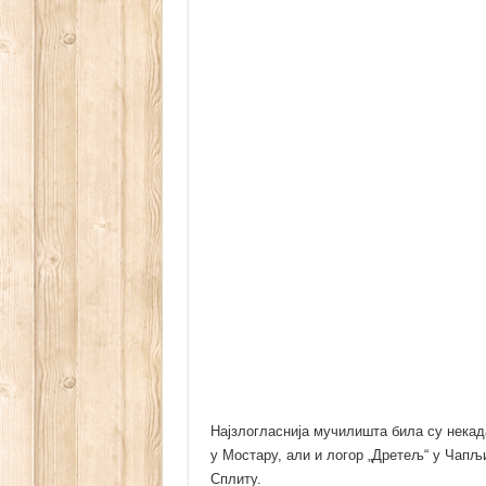
Најзлогласнија мучилишта била су некад
у Мостару, али и логор „Дретељ“ у Чапљи
Сплиту.