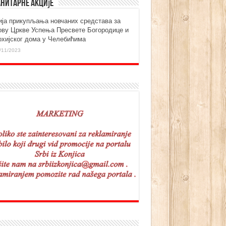
нитарне акције
ија прикупљања новчаних средстава за
ову Цркве Успења Пресвете Богородице и
охијског дома у Челебићима
/11/2023