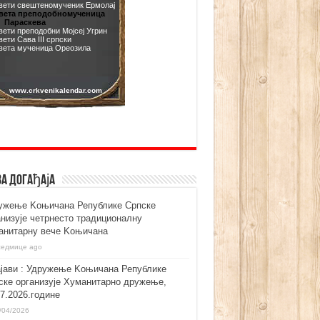
ва догађаја
ужење Kоњичана Републике Српске
анизује четрнесто традиционалну
анитарну вече Kоњичана
седмице ago
ајави : Удружење Kоњичана Републике
ске организује Хуманитарно дружење,
07.2026.године
/04/2026