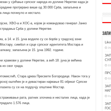
резан у сјећање српског народа из долине Неретве када је
Брадине протјерано више од 30.000 Срба, запаљена и
а лица погинуло и нестало.
ојске, ХВО-а и ХОС-а, којом је командовао генерал Јанко
г страдања Срба у долини Неретве.
ЗАПИ
, а 14. и 15. јуна водиле су се борбе у градској зони
Lik
 Мостару, симбол и срце српског идентитета Мостара и
26
лкану, запаљена је 15. јуна 1992. године.
ЗАП
СУ
и храмови у долини Неретве, а већ 18. јуна је већина
22
 из свог града.
ПР
итомислић, Стара црква Пресвете Богородице. Након тога у
02
рској оштећен је и девастиран најмање 81 објекат Српске
ЗАП
алазила су се на подручју општине Мостар.
НА
01
страживање рата, ратних злочина и несталих лица, када је
страдало 1.576 лица.
ЗАП
ГО