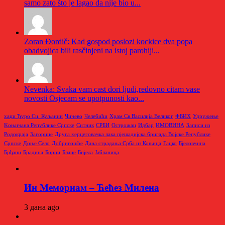
samo zato što je lagao da nije bio u...
Zoran Đordič: Kad gospod poslozi kockice dva popa
obadvojica bili rasčinjeni na istoj parohiji...
Nevenka: Svaka vam cast dori ljudi,redovno citam vase
novosti Osjecam se upotpunosti kao...
хаџи Ђуро Си. Куљанин
Чичево
Челебићи
Храм Св.Василија Великог
ФБИХ
Удружење
Kоњичана Републике Српске
Ситник
СРБИ
Острожац
Идбар
ИМОВИНА
Записи из
Родoкраја
Загорице
Друга херцеговачка лака пјешадијска бригада Војске Републике
Српске
Доње Село
Добригошће
Дана страдања Срба из Коњица
Гацко
Бјеловчина
Брђани
Брадина
Борци
Блаце
Бијела
Јабланица
Ин Мемориам – Ћећез Милена
3 дана ago