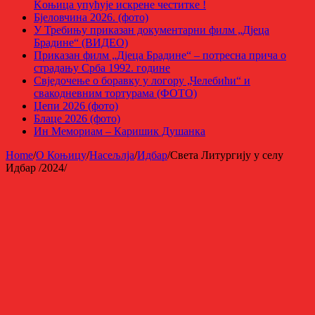
Kоњица упућује искрене честитке !
Бјеловчина 2026. (фото)
У Требињу приказан документарни филм „Дјеца
Брадине“ (ВИДЕО)
Приказан филм „Дјеца Брадине“ – потресна прича о
страдању Срба 1992. године
Свједочење о боравку у логору „Челебићи“ и
свакодневним тортурама (ФОТО)
Џепи 2026 (фото)
Блаце 2026 (фото)
Ин Мемориам – Каришик Душанка
Home
/
О Коњицу
/
Насељлја
/
Идбар
/
Светa Литургију у селу
Идбар /2024/