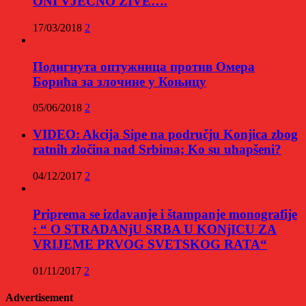
ONI VJEČNO ŽIVE….
17/03/2018
2
Подигнута оптужница против Омера
Борића за злочине у Коњицу
05/06/2018
2
VIDEO: Akcija Sipe na području Konjica zbog
ratnih zločina nad Srbima; Ko su uhapšeni?
04/12/2017
2
Priprema se izdavanje i štampanje monografije
: “ O STRADANjU SRBA U KONjICU ZA
VRIJEME PRVOG SVETSKOG RATA“
01/11/2017
2
Advertisement