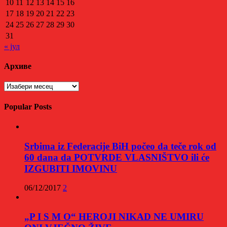
10
11
12
13
14
15
16
17
18
19
20
21
22
23
24
25
26
27
28
29
30
31
« јул
Архиве
Архиве
Popular Posts
Srbima iz Federacije BiH počeo da teče rok od
60 dana da POTVRDE VLASNIŠTVO ili će
IZGUBITI IMOVINU
06/12/2017
2
„P I S M O“ HEROJI NIKAD NE UMIRU