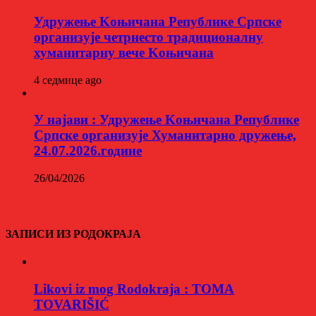
Удружење Kоњичана Републике Српске
организује четрнесто традиционалну
хуманитарну вече Kоњичана
4 седмице ago
У најави : Удружење Kоњичана Републике
Српске организује Хуманитарно дружење,
24.07.2026.године
26/04/2026
ЗАПИСИ ИЗ РОДОКРАЈА
Likovi iz mog Rodokraja : TOMA
TOVARIŠIĆ