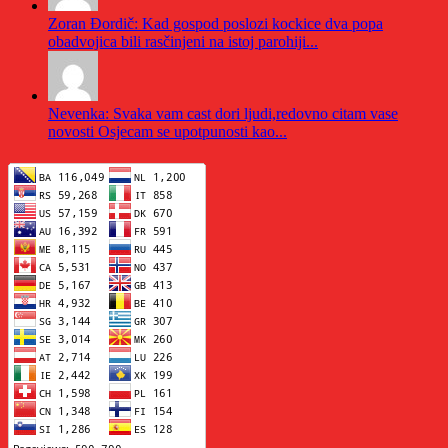
Zoran Đordič: Kad gospod poslozi kockice dva popa
obadvojica bili rasčinjeni na istoj parohiji...
Nevenka: Svaka vam cast dori ljudi,redovno citam vase
novosti Osjecam se upotpunosti kao...