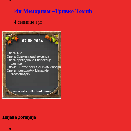
Ин Мемориам –Тривко Томић
4 седмице ago
Најава догађаја