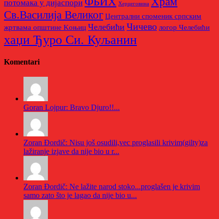
Храм
ФБИХ
потомака у дијаспори
Херцеговина
Св.Василија Великог
Централни споменик српским
Чичево
Челебићи
жртвама општине Kоњиц
логор Челебићи
хаџи Ђуро Си. Куљанин
Komentari
Goran Lojpur: Bravo Djuro!!...
Zoran Đordič: Nisu još osudili,vec proglasili krivim(gilty)za
lažiranje izjave da nije bio u r...
Zoran Đordič: Ne lažite narod stoko...proglašen je krivim
samo zato što je lagao da nije bio u...