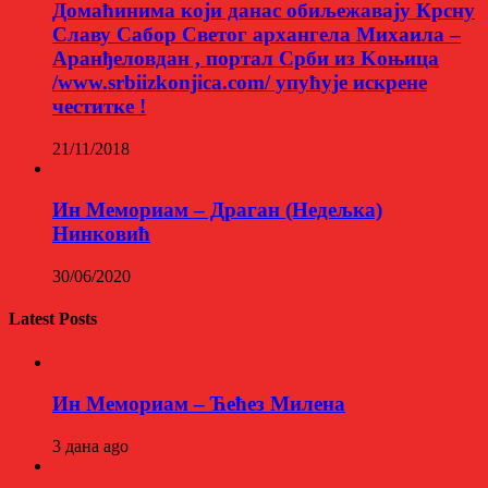
Домаћинима који данас обиљежавају Крсну
Славу Сабор Светог архангела Михаила –
Аранђеловдан , портал Срби из Kоњица
/www.srbiizkonjica.com/ упућује искрене
честитке !
21/11/2018
Ин Мемориам – Драган (Недељка)
Нинковић
30/06/2020
Latest Posts
Ин Мемориам – Ћећез Милена
3 дана ago