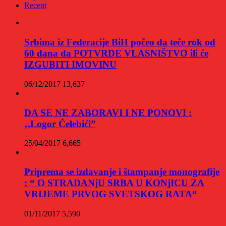
Recent
Srbima iz Federacije BiH počeo da teče rok od
60 dana da POTVRDE VLASNIŠTVO ili će
IZGUBITI IMOVINU
06/12/2017
13,637
DA SE NE ZABORAVI I NE PONOVI :
‚‚Logor Čelebići”
25/04/2017
6,665
Priprema se izdavanje i štampanje monografije
: “ O STRADANjU SRBA U KONjICU ZA
VRIJEME PRVOG SVETSKOG RATA“
01/11/2017
5,590