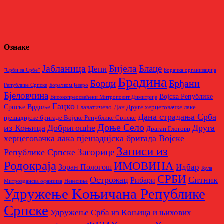
Ознаке
Бијела
Јабланица
Блаце
Џепи
"Срби за Србе"
Борачкa организацијa
Брадина
Брђани
Борци
Републике Српске
Борачком језеро
Бјеловчина
Војска Републике
Високопреосвећени Митрополит Димитрије
Гацко
Српске
Врдоље
Главатичево
Дан Друге херцеговачке лаке
Дана страдања Срба
пјешадијске бригаде Војске Републике Српске
Доње Село
из Коњица
Добригошће
Друга
Драган Глоговц
херцеговачка лака пјешадијска бригада Војске
Записи из
Загорице
Републике Српске
Родoкраја
ИМОВИНА
Идбар
Зоран Пологош
Кула
СРБИ
Острожац
Ситник
Рибари
Митровданска офанзива
Невесињe
Удружење Kоњичана Републике
Српске
Удружење Срба из Kоњица и њихових