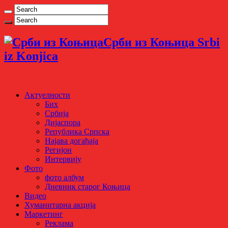
Срби из Коњица Srbi
iz Konjica
Актуелности
Бих
Србија
Дијаспора
Република Српска
Најава догађаја
Регијон
Интервију
Фото
фото албум
Дневник старог Коњица
Видео
Хуманитарна акција
Маркетинг
Реклама