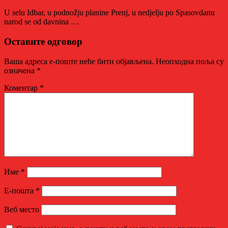
U selu Idbar, u podnožju planine Prenj, u nedjelju po Spasovdanu
narod se od davnina …
Оставите одговор
Ваша адреса е-поште неће бити објављена.
Неопходна поља су
означена
*
Коментар
*
Име
*
Е-пошта
*
Веб место