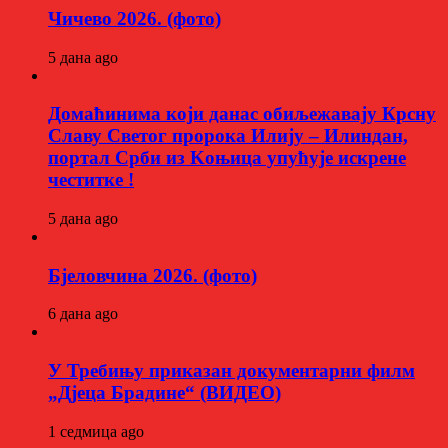
Чичево 2026. (фото)
5 дана ago
Домаћинима који данас обиљежавају Крсну
Славу Светог пророка Илију – Илиндан,
портал Срби из Kоњица упућује искрене
честитке !
5 дана ago
Бјеловчина 2026. (фото)
6 дана ago
У Требињу приказан документарни филм
„Дјеца Брадине“ (ВИДЕО)
1 седмица ago