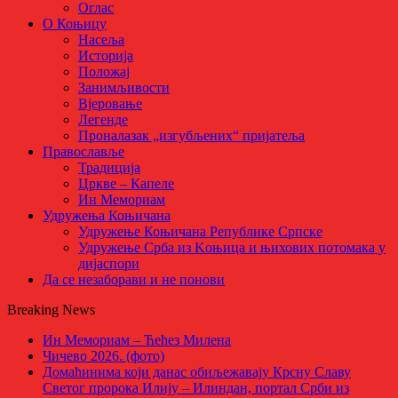
Оглас
О Коњицу
Насеља
Историја
Положај
Занимљивости
Вјеровање
Легенде
Проналазак „изгубљених“ пријатеља
Православље
Традиција
Цркве – Капеле
Ин Мемориам
Удружења Коњичана
Удружење Коњичана Републике Српске
Удружење Срба из Kоњица и њихових потомака у
дијаспори
Да се незаборави и не понови
Breaking News
Ин Мемориам – Ћећез Милена
Чичево 2026. (фото)
Домаћинима који данас обиљежавају Крсну Славу
Светог пророка Илију – Илиндан, портал Срби из