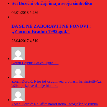
Svi Božićni običaji imaju svoju simboliku
06/01/2018
5,286
DA SE NE ZABORAVI I NE PONOVI :
‚‚Zločin u Bradini 1992.god.“
23/04/2017
4,510
Goran Lojpur: Bravo Djuro!!...
Zoran Đordič: Nisu još osudili,vec proglasili krivim(gilty)za
lažiranje izjave da nije bio u r...
Zoran Đordič: Ne lažite narod stoko...proglašen je krivim