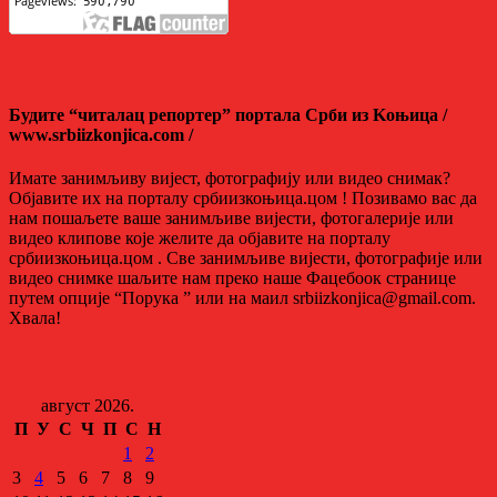
Будите “читалац репортер” портала Срби из Kоњица /
www.srbiizkonjica.com /
Имате занимљиву вијест, фотографију или видео снимак?
Објавите их на порталу србиизкоњица.цом ! Позивамо вас да
нам пошаљете ваше занимљиве вијести, фотогалерије или
видео клипове које желите да објавите на порталу
србиизкоњица.цом . Све занимљиве вијести, фотографије или
видео снимке шаљите нам преко наше Фацебоок странице
путем опције “Порука ” или на маил srbiizkonjica@gmail.com.
Хвала!
август 2026.
П
У
С
Ч
П
С
Н
1
2
3
4
5
6
7
8
9