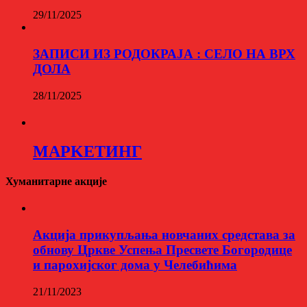
29/11/2025
ЗАПИСИ ИЗ РОДОКРАЈА : СЕЛО НА ВРХ
ДОЛА
28/11/2025
МАРKЕТИНГ
Хуманитарне акције
Aкција прикупљања новчаних средстава за
обнову Цркве Успења Пресвете Богородице
и парохијског дома у Челебићима
21/11/2023