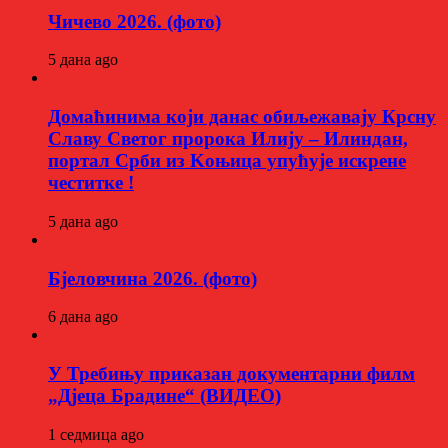
Чичево 2026. (фото)
5 дана ago
Домаћинима који данас обиљежавају Крсну
Славу Светог пророка Илију – Илиндан,
портал Срби из Kоњица упућује искрене
честитке !
5 дана ago
Бјеловчина 2026. (фото)
6 дана ago
У Требињу приказан документарни филм
„Дјеца Брадине“ (ВИДЕО)
1 седмица ago