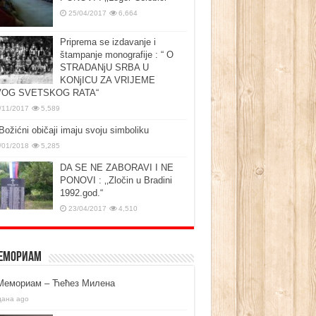
25/04/2017
6,664
Priprema se izdavanje i
štampanje monografije : “ O
STRADANjU SRBA U
KONjICU ZA VRIJEME
OG SVETSKOG RATA“
/11/2017
5,589
Božićni običaji imaju svoju simboliku
/01/2018
5,285
DA SE NE ZABORAVI I NE
PONOVI : ‚‚Zločin u Bradini
1992.god.“
23/04/2017
4,510
емориам
Мемориам – Ћећез Милена
дана ago