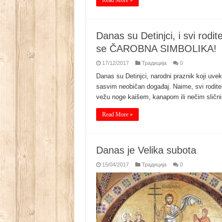
Read More »
Danas su Detinjci, i svi rodi
se ČAROBNA SIMBOLIKA!
17/12/2017
Традиција
0
Danas su Detinjci, narodni praznik koji uvek
sasvim neobičan događaj. Naime, svi roditel
vežu noge kaišem, kanapom ili nečim sličnim
Read More »
Danas je Velika subota
15/04/2017
Традиција
0