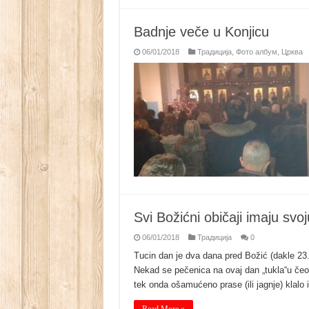
Badnje veče u Konjicu
06/01/2018
Традиција
,
Фото албум
,
Црква
Svi Božićni običaji imaju svo
06/01/2018
Традиција
0
Tucin dan je dva dana pred Božić (dakle 23.
Nekad se pečenica na ovaj dan „tukla“u čeon
tek onda ošamućeno prase (ili jagnje) klalo