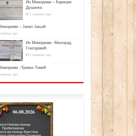
Ин Мемориам – Каришик
Душанка
2 седмице ago
Мемориам – Јанко Јањић
седмице ago
Ин Мемориам –Милорад
Глигоревић
3 седмице ago
Мемориам –Тривко Томић
седмице ago