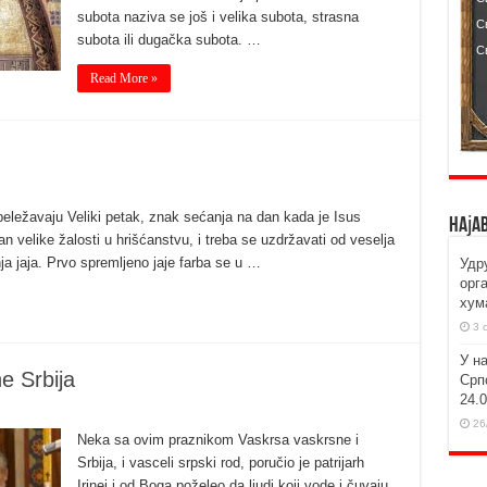
subota naziva se još i velika subota, strasna
subota ili dugačka subota. …
Read More »
beležavaju Veliki petak, znak sećanja na dan kada je Isus
Наја
an velike žalosti u hrišćanstvu, i treba se uzdržavati od veselja
ja jaja. Prvo spremljeno jaje farba se u …
Удр
орг
хум
3 
У н
ne Srbija
Срп
24.
26
Neka sa ovim praznikom Vaskrsa vaskrsne i
Srbija, i vasceli srpski rod, poručio je patrijarh
Irinej i od Boga poželeo da ljudi koji vode i čuvaju