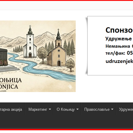
арна акција
Маркетинг
О Коњицу
Православље
Удруже