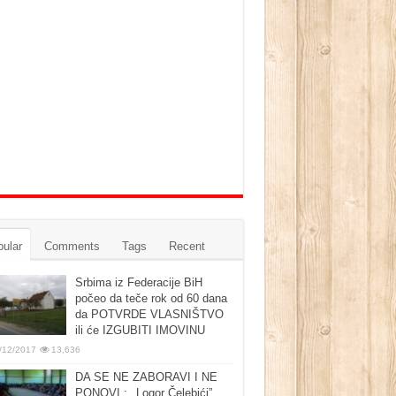
ular
Comments
Tags
Recent
Srbima iz Federacije BiH
počeo da teče rok od 60 dana
da POTVRDE VLASNIŠTVO
ili će IZGUBITI IMOVINU
/12/2017
13,636
DA SE NE ZABORAVI I NE
PONOVI : ‚‚Logor Čelebići”