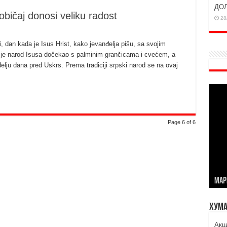
ДО
bičaj donosi veliku radost
28
, dan kada je Isus Hrist, kako jevanđelja pišu, sa svojim
je narod Isusa dočekao s palminim grančicama i cvećem, a
elju dana pred Uskrs. Prema tradiciji srpski narod se na ovaj
Page 6 of 6
МАР
Хума
Aкц