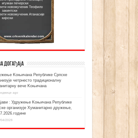
ва догађаја
ужење Kоњичана Републике Српске
анизује четрнесто традиционалну
анитарну вече Kоњичана
седмице ago
ајави : Удружење Kоњичана Републике
ске организује Хуманитарно дружење,
07.2026.године
/04/2026