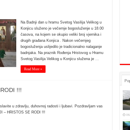
Na Badnji dan u hramu Svetog Vasilija Velikog u
Konjicu služeno je večernje bogosluženje u 18.00
časova, na kojem se okupio veliki broj vjernika i
drugih građana Konjica . Nakon večernjeg
bogosluženja uslijedilo je tradicionalno nalaganje
badnjaka. Na praznik Rođenja Hristovog u Hramu
Svetog Vasilija Velikog u Konjicu služena je …
Read More »
Pop
RODI !!!
slavite u zdravlju, duhovnoj radosti i ljubavi. Pozdravljam vas
JI – HRISTOS SE RODI !!!
06