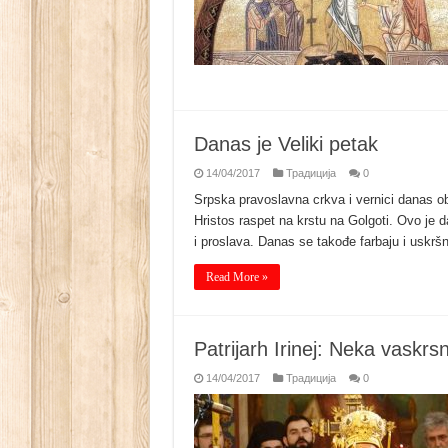
Danas je Veliki petak
14/04/2017
Традиција
0
Srpska pravoslavna crkva i vernici danas o
Hristos raspet na krstu na Golgoti. Ovo je d
i proslava. Danas se takođe farbaju i uskršn
Read More »
Patrijarh Irinej: Neka vaskrs
14/04/2017
Традиција
0