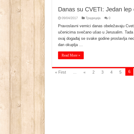
Danas su CVETI: Jedan lep o
09/04/2017
Традиција
0
Pravoslavni vernici danas obeležavaju Cveti
učenicima svečano ušao u Jerusalim. Tada 
ovaj događaj se svake godine proslavlja ned
dan okuplja …
Read More »
6
« First
...
«
2
3
4
5