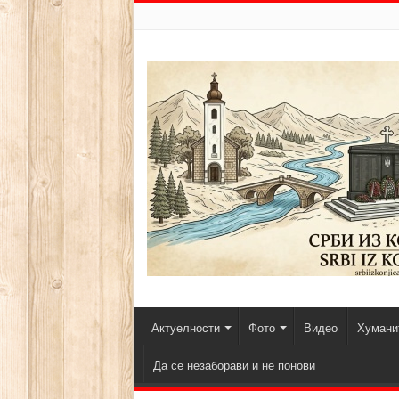
Актуелности
Фото
Видео
Хуманит
Да се незаборави и не понови