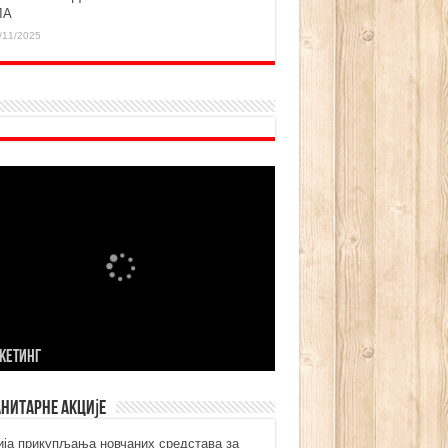
ЛА
/11/2025
KЕТИНГ
нитарне акције
ија прикупљања новчаних средстава за