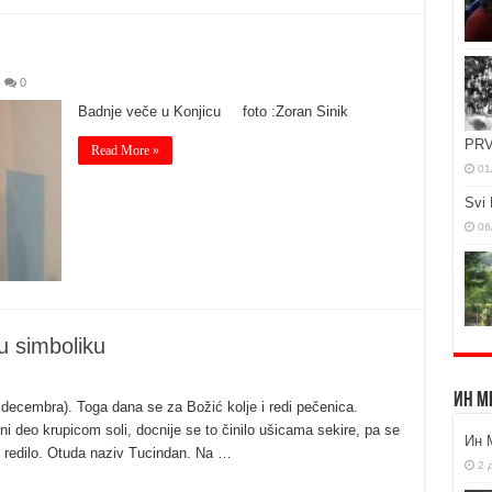
0
Badnje veče u Konjicu foto :Zoran Sinik
PRV
Read More »
01
Svi 
06
ju simboliku
Ин М
decembra). Toga dana se za Božić kolje i redi pečenica.
i deo krupicom soli, docnije se to činilo ušicama sekire, pa se
Ин 
 i redilo. Otuda naziv Tucindan. Na …
2 