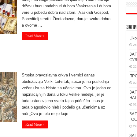
državu budu nadahnuti duhom Vaskrsenja i duhom
vere u pobedu dobra nad zlom. „Vaskrsli Gospod,
Pobeditelj smrti i Životodavac, daruje svako dobro
a ovome …
ЗАПИ
Read More »
Lik
26
ЗАП
СУ
22
Srpska pravoslavna crkva i vernici danas
ПР
obeležavaju Veliki četvrtak, sećanje na poslednju
02
večeru Isusa Hrista sa učenicima. Ovo je jedan od
ЗАП
najznačajnijih dana u toku Velike nedelje, jer je
НА
tada ustanovljena sveta tajna pričešća. Isus je
01
tada blagoslovio hleb i podelio ga učenicima uz
reči „Ovo je telo moje koje …
ЗАП
ГО
Read More »
29
ЗАП