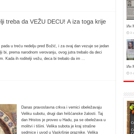
telji treba da VEŽU DECU! A iza toga krije
Ин 
3 
 pada u treću nedelju pred Božić, i za ovaj dan vezuje se jedan
ji bi, prema narodnom verovanju, ovog jutra trebalo da deci
. Kada ih roditelji vežu, deca bi trebalo da im …
Ин 
3 
Danas pravoslavna crkva i vernici obeležavaju
Veliku subotu, drugi dan hrišćanske žalosti. Taj
dan Hristos je proveo u Hadu, pa se obeležava u
molitvi i tišini. Velika subota je kraj strašne
sedmice i uvod u Vaskršnje praznike. Velika