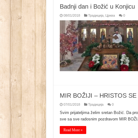
Badnji dan i Božić u Konjicu
08/01/2018
Традиција
,
Црква
0
MIR BOŽIJI – HRISTOS SE 
07/01/2018
Традиција
0
Svim prijateljima želim sretan Božić. Da pro
sve sa sve radosnim pozdravom MIR BOŽI
Read More »