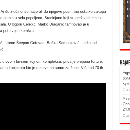
 Anđu zločinci su natjerali da njegove posmrtne ostatke zakopa
ve ostale u selu popaljena. Bradinjane koji su preživjeli majski
ala. U logoru Čelebići Marko Draganić tamnovao je u
a pet svojih komšija.
ić, starac Šćepan Gotovac, Boško Samouković i jedini od
ić.
aki, u ovom bivšem vojnom kompleksu, priča je prepuna torture,
Наја
edan od objekata bio je rezervisan samo za žene. Više od 70 ih
Удр
орг
хум
3 
У н
Срп
24.
26