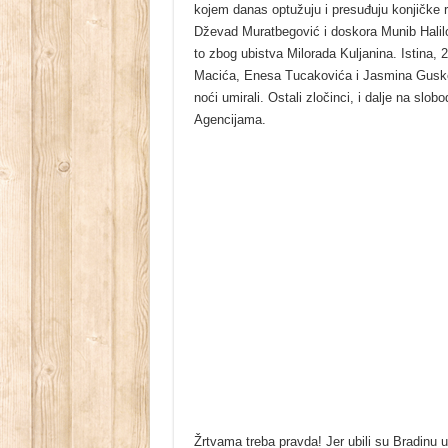
kojem danas optužuju i presuđuju konjičke r
Dževad Muratbegović i doskora Munib Halilo
to zbog ubistva Milorada Kuljanina. Istina, 
Macića, Enesa Tucakovića i Јasmina Guske.
noći umirali. Ostali zločinci, i dalje na slo
Agencijama.
Žrtvama treba pravda! Јer ubili su Bradinu u k