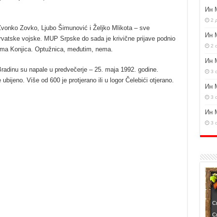
Ин 
2 
Zvonko Zovko, Ljubo Šimunović i Željko Mlikota – sve
Ин 
atske vojske. MUP Srpske do sada je krivične prijave podnio
2 
rbima Konjica. Optužnica, međutim, nema.
Ин 
adinu su napale u predvečerje – 25. maja 1992. godine.
3 
ubijeno. Više od 600 je protjerano ili u logor Čelebići otjerano.
Ин 
3 
Ин 
3 