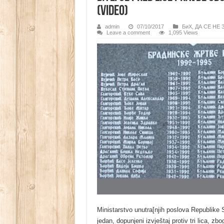
(VIDEO)
admin
07/10/2017
БиХ
,
ДА СЕ НЕ
Leave a comment
1,095 Views
Ministarstvo unutra[njih poslova Republike
jedan, dopunjeni izvještaj protiv tri lica, z