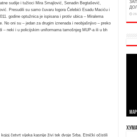
ЗАП
atne sudije i tužioci Mira Smajlović, Senadin Begtašević,
ДО
vić. Presudili su samo čuvaru logora Čelebići Esadu Maciću i
28
2011. godine optužnica je ispisana i protiv ubica – Miralema
 No oni su – jedan za drugim iznenada i neobjašnjivo – preko
bodi – neki i u policijskim uniformama tamošnjeg MUP-a ili u bh
МАР
Хума
ojoj četvrt vijeka kasnije živi tek dvoje Srba. Etnički očistili