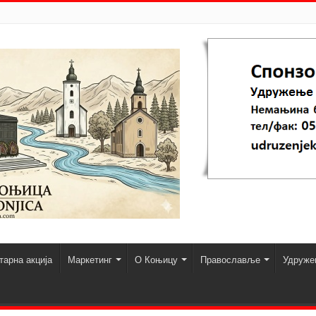
арна акција
Маркетинг
О Коњицу
Православље
Удруже