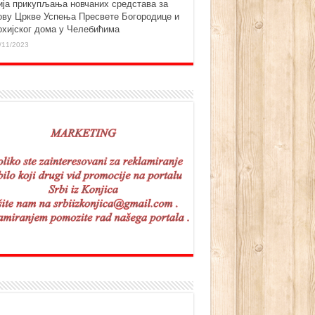
ија прикупљања новчаних средстава за
ову Цркве Успења Пресвете Богородице и
охијског дома у Челебићима
/11/2023