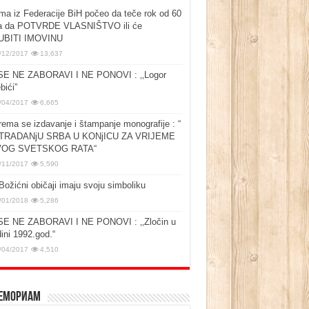
ma iz Federacije BiH počeo da teče rok od 60
a da POTVRDE VLASNIŠTVO ili će
UBITI IMOVINU
/12/2017
13,637
SE NE ZABORAVI I NE PONOVI : ‚‚Logor
bići”
/04/2017
6,665
rema se izdavanje i štampanje monografije : “
TRADANjU SRBA U KONjICU ZA VRIJEME
OG SVETSKOG RATA“
/11/2017
5,590
Božićni običaji imaju svoju simboliku
/01/2018
5,286
SE NE ZABORAVI I NE PONOVI : ‚‚Zločin u
ini 1992.god.“
/04/2017
4,510
емориам