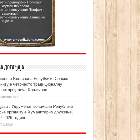
ва догађаја
ужење Kоњичана Републике Српске
анизује четрнесто традиционалну
анитарну вече Kоњичана
седмице ago
ајави : Удружење Kоњичана Републике
ске организује Хуманитарно дружење,
07.2026.године
/04/2026