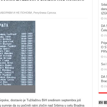
Srbi
dan
 ЗАБОРАВИ И НЕ ПОНОВИ
,
Република Српска
IZG
06
DA 
Čele
25
Prip
O S
PRV
01
Svi 
06
DA 
Brad
23
 Srpske, dostavio je Tužilaštvu BiH sredinom septembra još
Ин М
bog sumnje da su počinili ratni zločin nad Srbima u selu Bradina