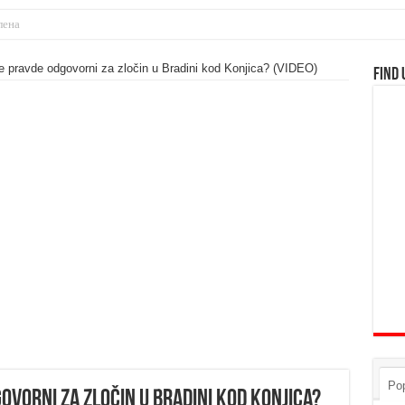
ice pravde odgovorni za zločin u Bradini kod Konjica? (VIDEO)
Find 
Pop
govorni za zločin u Bradini kod Konjica?