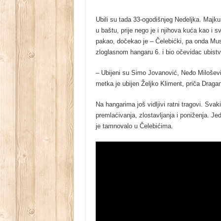
Ubili su tada 33-ogodišnjeg Nedeljka. Majku
u baštu, prije nego je i njihova kuća kao i s
pakao, dočekao je – Čelebićki, pa onda Mus
zloglasnom hangaru 6. i bio očevidac ubistv
– Ubijeni su Simo Јovanović, Neđo Milošev
metka je ubijen Željko Kliment, priča Dragan
Na hangarima još vidljivi ratni tragovi. Sv
premlaćivanja, zlostavljanja i poniženja. Ј
je tamnovalo u Čelebićima.