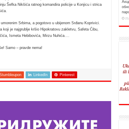
Aкц
inju Šefka Nikšića ratnog komandira policije u Konjicu i strica
обн
ića.
пар
21
im umorenim Srbima, a pogotovo u ubijenom Srđanu Koprivici.
 koji je najgrublje kršio Hipokratovu zakletvu, Safeta Ćibu,
čića, Ismeta Hebibovića, Mirzu Nuhića….
iše! Samo – pravde nema!
Stumbleupon
LinkedIn
Pinterest