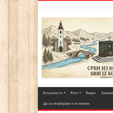
Актуелности
Фото
Видео
Хуманит
Да се незаборави и не понови