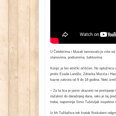
U Čelebićima i Musali tamnovalo je više od 2
stanovima, podrumima, šahtovima.
Konjic je bio etnički očišćen. No optužnica
protiv Esada Landže, Zdravka Mucića i Haz
kazne zatvora od 9 do 18 godina. Neki izreč
– Za ta lica je jasno ukazano na postojanje
nažalost do današnjeg dana, iako je taj pred
treba, napominje Simo Tuševljak inspektor u
Iz bh Tužilaštva tek kratak floskularni odg