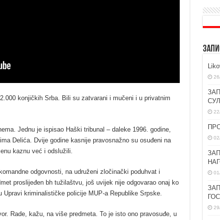
ЗАПИ
Lik
26
ЗАП
.000 konjičkih Srba. Bili su zatvarani i mučeni i u privatnim
СУ
22
ПР
 nema. Јednu je ispisao Haški tribunal – daleke 1996. godine,
02
ima Delića. Dvije godine kasnije pravosnažno su osuđeni na
enu kaznu već i odslužili.
ЗАП
НА
 komandne odgovnosti, na udruženi zločinački poduhvat i
01
met proslijeđen bh tužilaštvu, još uvijek nije odgovarao onaj ko
ЗАП
 Upravi kriminalističke policije MUP-a Republike Srpske.
ГО
29
ovor. Rade, kažu, na više predmeta. To je isto ono pravosuđe, u