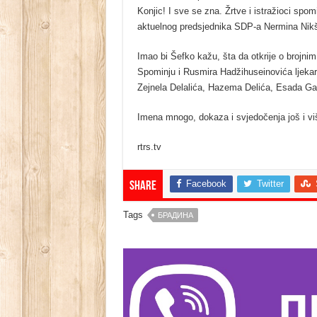
Konjic! I sve se zna. Žrtve i istražioci spom
aktuelnog predsjednika SDP-a Nermina Nikš
Imao bi Šefko kažu, šta da otkrije o brojn
Spominju i Rusmira Hadžihuseinovića ljekara
Zejnela Delalića, Hazema Delića, Esada Ga
Imena mnogo, dokaza i svjedočenja još i v
rtrs.tv
Facebook
Twitter
Share
Tags
БРАДИНА