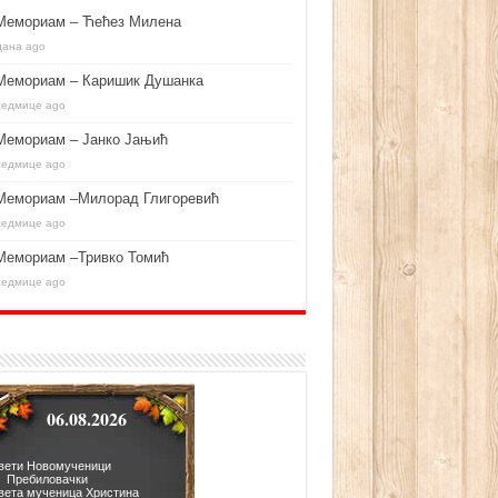
Мемориам – Ћећез Милена
дана ago
Мемориам – Каришик Душанка
седмице ago
Мемориам – Јанко Јањић
седмице ago
Мемориам –Милорад Глигоревић
седмице ago
Мемориам –Тривко Томић
седмице ago