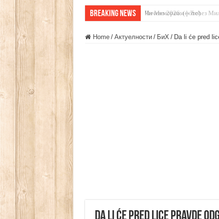
Breaking News
Чичево 2026. (фото)
Home
/
Актуелности
/
БиХ
/
Da li će pred l
Da li će pred lice pravde od