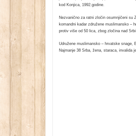
kod Konjica, 1992.godine.
Nezvanično za ratni zločin osumnjičeni su 
komandni kadar združene muslimansko – hrv
protiv više od 50 lica, zbog zločina nad S
Udružene muslimansko – hrvatske snage, Br
Najmanje 38 Srba, žena, staraca, invalida je 