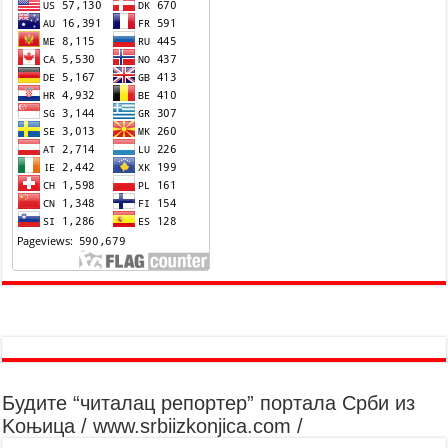
Будите “читалац репортер” портала Срби из
Kоњица / www.srbiizkonjica.com /