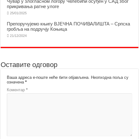
Чувар у злогласном логору Челебићи осуђен у САД због
прикривања ратне улоге
25/01/2025
Препоручујемо књигу ВЈЕЧНА ПОЧИВАЛИШТА – Српска
гробља на подручју Коњица
21/12/2024
Оставите одговор
Ваша адреса е-поште неће бити објављена.
Неопходна поља су
означена
*
Коментар
*