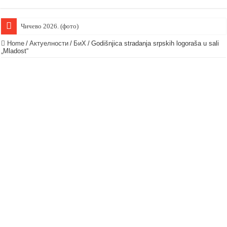
Чичево 2026. (фото)
Home
/
Актуелности
/
БиХ
/
Godišnjica stradanja srpskih logoraša u sali
„Mladost“