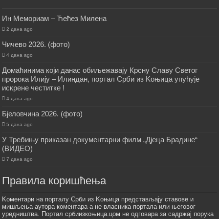
Ин Мемориам – Ћећез Милена
2 дана ago
Чичево 2026. (фото)
4 дана ago
Домаћинима који данас обиљежавају Крсну Славу Светог
пророка Илију – Илиндан, портал Срби из Kоњица упућује
искрене честитке !
4 дана ago
Бјеловчина 2026. (фото)
5 дана ago
У Требињу приказан документарни филм „Дјеца Брадине“
(ВИДЕО)
7 дана ago
Правила коришћења
Kоментари на порталу Срби из Kоњица представљају ставове и
мишљења аутора коментара а не власника портала или његовог
уредништва. Портал србиизкоњица.цом не одговара за садржај порука