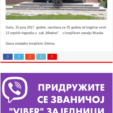
Sutra, 15.juna 2017. godine, navršava se 25 godina od tragične smrti
13 srpskih logoraša u sali „Mladost“ , u konjičkom naselju Musala.
Slava stradalim konjičkim Srbima.