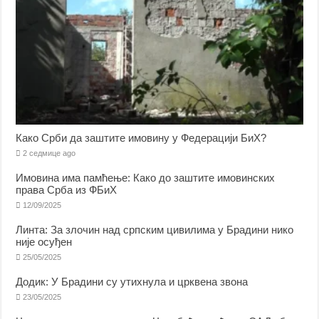
Како Срби да заштите имовину у Федерацији БиХ?
2 седмице ago
Имовина има памћење: Како до заштите имовинских
права Срба из ФБиХ
12/09/2025
Линта: За злочин над српским цивилима у Брадини нико
није осуђен
25/05/2025
Додик: У Брадини су утихнула и црквена звона
23/05/2025