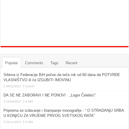
Popular
Comments
Tags
Recent
Srbima iz Federacije BiH počeo da teče rok od 60 dana da POTVRDE
VLASNIŠTVO ili će IZGUBITI IMOVINU
06/12/2017
13,637
DA SE NE ZABORAVI I NE PONOVI : ‚‚Logor Čelebići”
25/04/2017
6,665
Priprema se izdavanje i štampanje monografije : “ O STRADANjU SRBA
U KONjICU ZA VRIJEME PRVOG SVETSKOG RATA“
01/11/2017
5,590