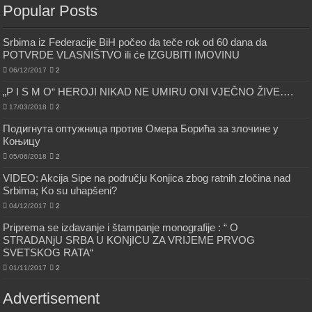
Popular Posts
Srbima iz Federacije BiH počeo da teče rok od 60 dana da
POTVRDE VLASNIŠTVO ili će IZGUBITI IMOVINU
06/12/2017
2
„P I S M O“ HEROJI NIKAD NE UMIRU ONI VJEČNO ŽIVE….
17/03/2018
2
Подигнута оптужница против Омера Борића за злочине у
Коњицу
05/06/2018
2
VIDEO: Akcija Sipe na području Konjica zbog ratnih zločina nad
Srbima; Ko su uhapšeni?
04/12/2017
2
Priprema se izdavanje i štampanje monografije : “ O
STRADANjU SRBA U KONjICU ZA VRIJEME PRVOG
SVETSKOG RATA“
01/11/2017
2
Advertisement