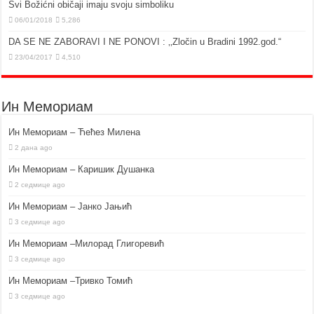
Svi Božićni običaji imaju svoju simboliku
06/01/2018
5,286
DA SE NE ZABORAVI I NE PONOVI : ‚‚Zločin u Bradini 1992.god.“
23/04/2017
4,510
Ин Мемориам
Ин Мемориам – Ћећез Милена
2 дана ago
Ин Мемориам – Каришик Душанка
2 седмице ago
Ин Мемориам – Јанко Јањић
3 седмице ago
Ин Мемориам –Милорад Глигоревић
3 седмице ago
Ин Мемориам –Тривко Томић
3 седмице ago