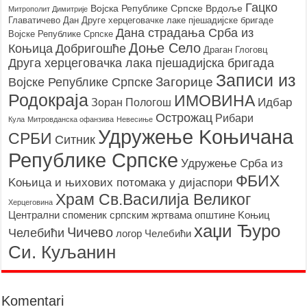
Гацко
Војска Републике Српске
Врдоље
Митрополит Димитрије
Главатичево
Дан Друге херцеговачке лаке пјешадијске бригаде
Дана страдања Срба из
Војске Републике Српске
Доње Село
Коњица
Добригошће
Драган Глоговц
Друга херцеговачка лака пјешадијска бригада
Записи из
Загорице
Војске Републике Српске
Родoкраја
ИМОВИНА
Идбар
Зоран Пологош
Острожац
Рибари
Кула
Митровданска офанзива
Невесињe
Удружење Kоњичана
СРБИ
Ситник
Републике Српске
Удружење Срба из
ФБИХ
Kоњица и њихових потомака у дијаспори
Храм Св.Василија Великог
Херцеговина
Централни споменик српским жртвама општине Kоњиц
хаџи Ђуро
Чичево
Челебићи
логор Челебићи
Си. Куљанин
Komentari