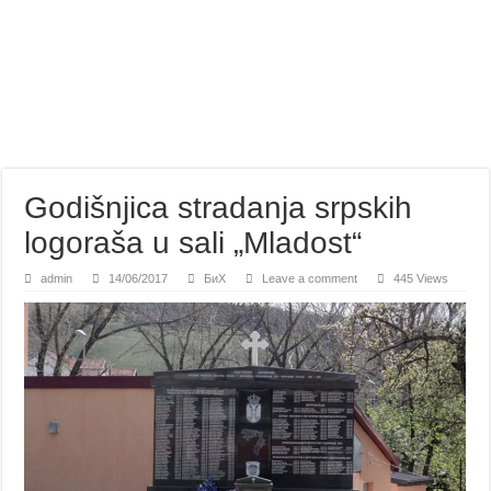
Godišnjica stradanja srpskih
logoraša u sali „Mladost“
admin
14/06/2017
БиХ
Leave a comment
445 Views