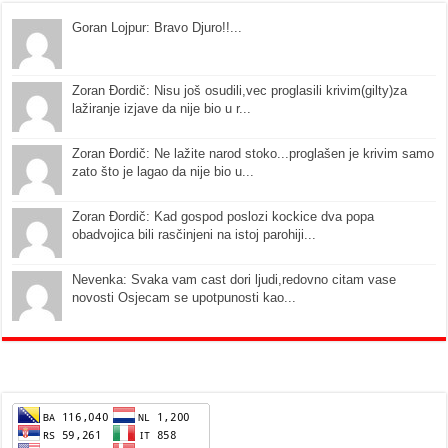
Goran Lojpur: Bravo Djuro!!...
Zoran Đordič: Nisu još osudili,vec proglasili krivim(gilty)za
lažiranje izjave da nije bio u r...
Zoran Đordič: Ne lažite narod stoko...proglašen je krivim samo
zato što je lagao da nije bio u...
Zoran Đordič: Kad gospod poslozi kockice dva popa
obadvojica bili rasčinjeni na istoj parohiji...
Nevenka: Svaka vam cast dori ljudi,redovno citam vase
novosti Osjecam se upotpunosti kao...