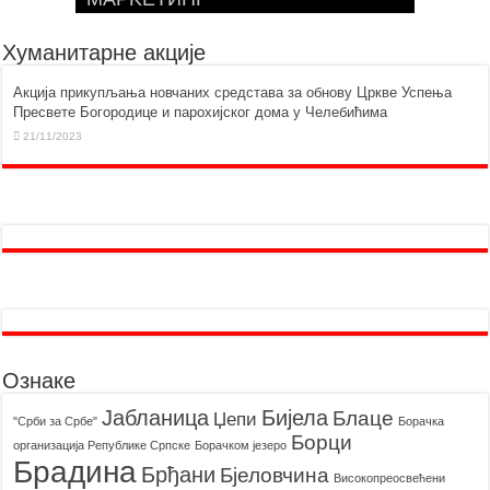
Хуманитарне акције
Aкција прикупљања новчаних средстава за обнову Цркве Успења
Пресвете Богородице и парохијског дома у Челебићима
21/11/2023
Ознаке
Бијела
Јабланица
Блаце
Џепи
"Срби за Србе"
Борачкa
Борци
организацијa Републике Српске
Борачком језеро
Брадина
Брђани
Бјеловчина
Високопреосвећени