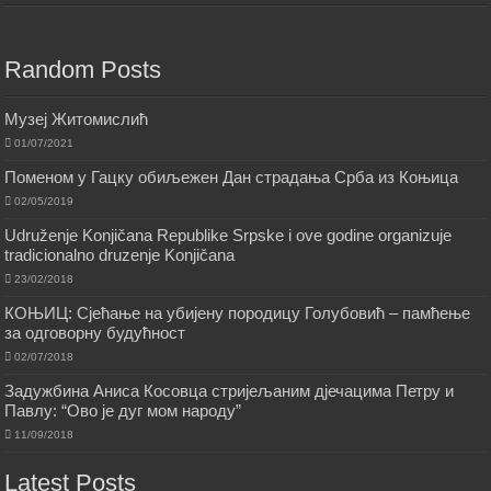
Random Posts
Музеј Житомислић
01/07/2021
Поменом у Гацку обиљежен Дан страдања Срба из Коњица
02/05/2019
Udruženje Konjičana Republike Srpske i ove godine organizuje
tradicionalno druzenje Konjičana
23/02/2018
КОЊИЦ: Сјећање на убијену породицу Голубовић – памћење
за одговорну будућност
02/07/2018
Задужбина Аниса Косовца стријељаним дјечацима Петру и
Павлу: “Ово је дуг мом народу”
11/09/2018
Latest Posts