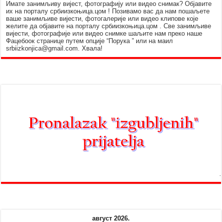
Имате занимљиву вијест, фотографију или видео снимак? Објавите
их на порталу србиизкоњица.цом ! Позивамо вас да нам пошаљете
ваше занимљиве вијести, фотогалерије или видео клипове које
желите да објавите на порталу србиизкоњица.цом . Све занимљиве
вијести, фотографије или видео снимке шаљите нам преко наше
Фацебоок странице путем опције “Порука ” или на маил
srbiizkonjica@gmail.com. Хвала!
август 2026.