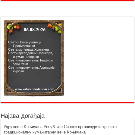
Најава догађаја
Удружење Kоњичана Републике Српске организује четрнесто
традиционалну хуманитарну вече Kоњичана