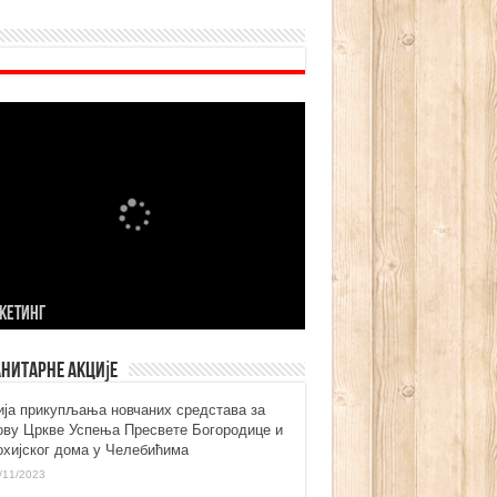
KЕТИНГ
нитарне акције
ија прикупљања новчаних средстава за
ову Цркве Успења Пресвете Богородице и
охијског дома у Челебићима
/11/2023