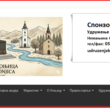
арна акција
Маркетинг
О Коњицу
Православље
Удруже