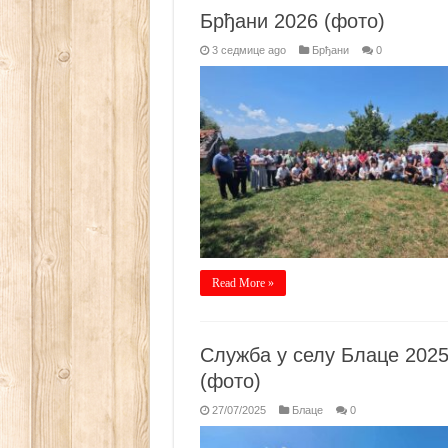
Брђани 2026 (фото)
3 седмице ago
Брђани
0
Read More »
Служба у селу Блаце 202
(фото)
27/07/2025
Блаце
0