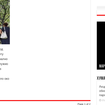
од
ету
нално
лужио
МАР
з
Хума
ло око
Aкц
обн
пар
21
Page 1 of 2