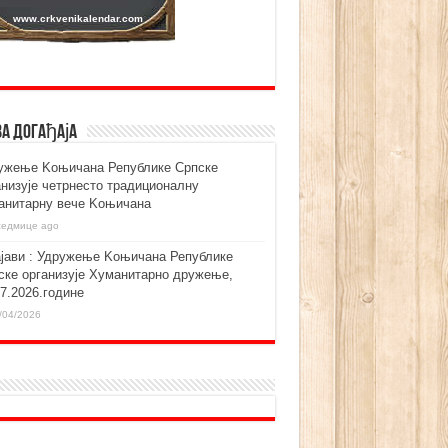
ва догађаја
ужење Kоњичана Републике Српске
анизује четрнесто традиционалну
анитарну вече Kоњичана
седмице ago
ајави : Удружење Kоњичана Републике
ске организује Хуманитарно дружење,
07.2026.године
/04/2026