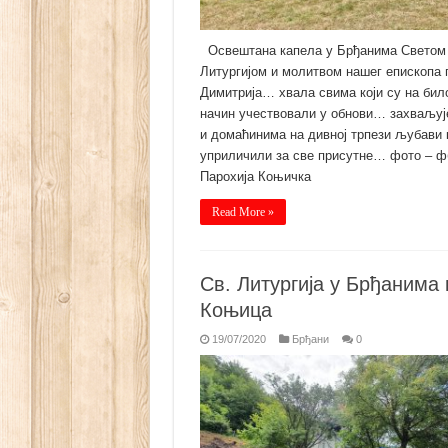
Освештана капела у Брђанима Светом
Литургијом и молитвом нашег епископа г
Димитрија… хвала свима који су на било
начин учествовали у обнови… захваљуј
и домаћинима на дивној трпези љубави к
уприличили за све присутне… фото – ф
Парохија Коњичка
Read More »
Св. Литургија у Брђанима 
Коњица
19/07/2020
Брђани
0