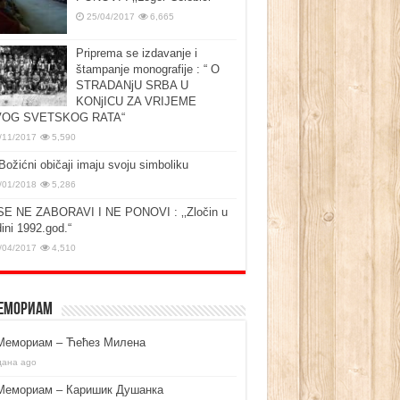
25/04/2017
6,665
Priprema se izdavanje i
štampanje monografije : “ O
STRADANjU SRBA U
KONjICU ZA VRIJEME
OG SVETSKOG RATA“
/11/2017
5,590
Božićni običaji imaju svoju simboliku
/01/2018
5,286
SE NE ZABORAVI I NE PONOVI : ‚‚Zločin u
ini 1992.god.“
/04/2017
4,510
емориам
Мемориам – Ћећез Милена
дана ago
Мемориам – Каришик Душанка