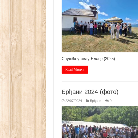
Служба у селу Блаце (2025)
Read More »
Брђани 2024 (фото)
22/07/2024
Брђани
0