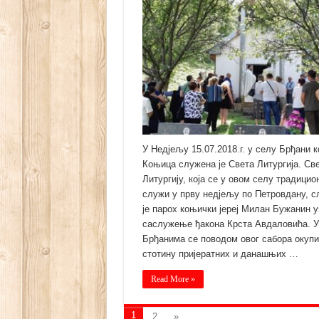
У Недјељу 15.07.2018.г. у селу Брђани к
Коњица служена је Света Литургија. Св
Литургију, која се у овом селу традицио
служи у прву недјељу по Петровдану, с
је парох коњички јереј Милан Бужанин у
саслужење ђакона Крста Авдаловића. У
Брђанима се поводом овог сабора окупи
стотину пријератних и данашњих …
Read More »
1
2
»