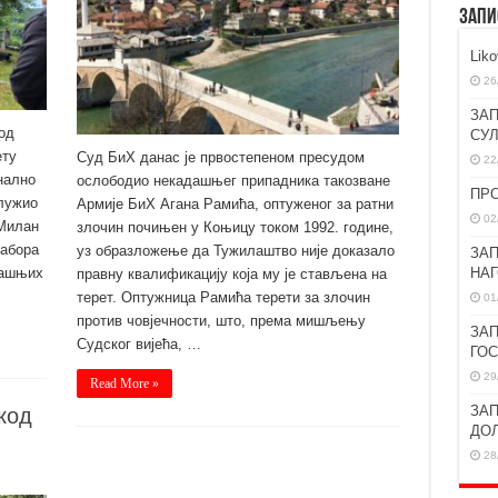
ЗАПИ
Lik
26
ЗАП
од
СУ
ету
Суд БиХ данас је првостепеном пресудом
22
нално
ослободио некадашњег припадника такозване
ПР
лужио
Армије БиХ Агана Рамића, оптуженог за ратни
02
 Милан
злочин почињен у Коњицу током 1992. године,
сабора
уз образложење да Тужилаштво није доказало
ЗАП
НА
нашњих
правну квалификацију која му је стављена на
терет. Оптужница Рамића терети за злочин
01
против човјечности, што, према мишљењу
ЗАП
Судског вијећа, …
ГО
29
Read More »
ЗАП
код
ДО
28