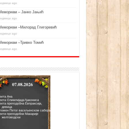
седмице ago
Мемориам – Јанко Јањић
седмице ago
Мемориам –Милорад Глигоревић
седмице ago
Мемориам –Тривко Томић
седмице ago