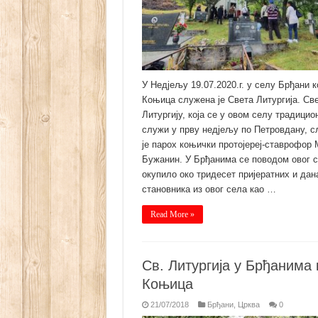
У Недјељу 19.07.2020.г. у селу Брђани к
Коњица служена је Света Литургија. Св
Литургију, која се у овом селу традицио
служи у прву недјељу по Петровдану, с
је парох коњички протојереј-ставрофор
Бужанин. У Брђанима се поводом овог 
окупило око тридесет пријератних и да
становника из овог села као …
Read More »
Св. Литургија у Брђанима 
Коњица
21/07/2018
Брђани
,
Црква
0