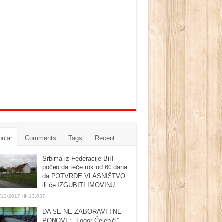
ular
Comments
Tags
Recent
Srbima iz Federacije BiH
počeo da teče rok od 60 dana
da POTVRDE VLASNIŠTVO
ili će IZGUBITI IMOVINU
/12/2017
13,637
DA SE NE ZABORAVI I NE
PONOVI : ‚‚Logor Čelebići”