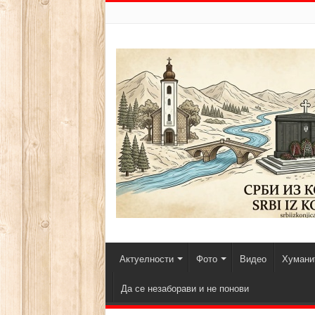
Актуелности
Фото
Видео
Хуманит
Да се незаборави и не понови