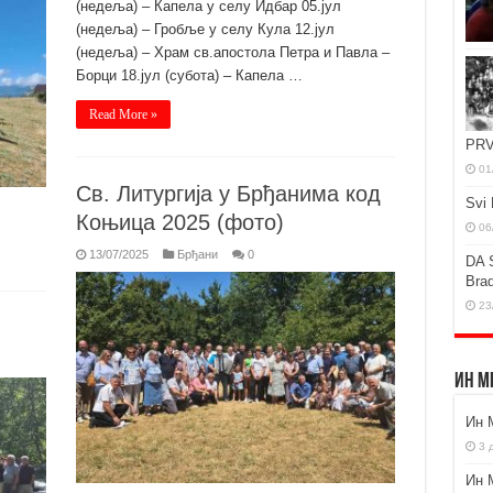
(недеља) – Капела у селу Идбар 05.јул
(недеља) – Гробље у селу Кула 12.јул
(недеља) – Храм св.апостола Петра и Павла –
Борци 18.јул (субота) – Капела …
Read More »
PRV
01
Св. Литургија у Брђанима код
Svi 
Коњица 2025 (фото)
06
13/07/2025
Брђани
0
DA 
Brad
23
Ин М
Ин 
3 
Ин 