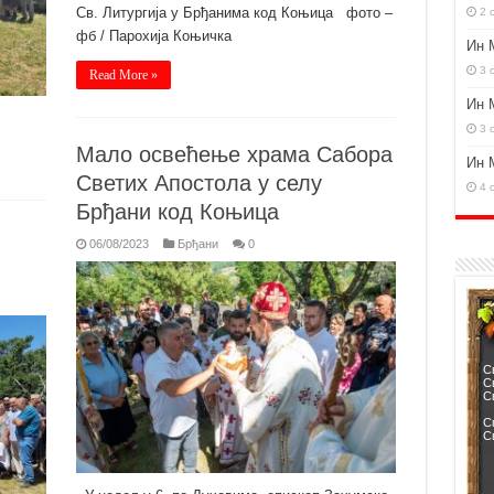
Св. Литургија у Брђанима код Коњица фото –
2 
фб / Парохија Коњичка
Ин 
3 
Read More »
Ин 
3 
Мало освећење храма Сабора
Ин 
Светих Апостола у селу
4 
Брђани код Коњица
06/08/2023
Брђани
0