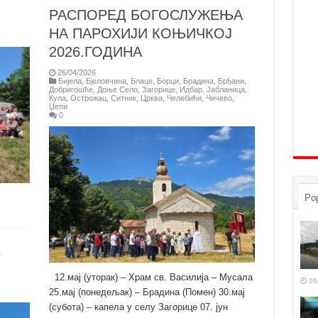
РАСПОРЕД БОГОСЛУЖЕЊА
НА ПАРОХИЈИ КОЊИЧКОЈ
2026.ГОДИНА
26/04/2026
Бијела
,
Бјеловчина
,
Блаце
,
Борци
,
Брадина
,
Брђани
,
Добригошће
,
Доње Село
,
Загорице
,
Идбар
,
Јабланицa
,
Кула
,
Острожац
,
Ситник
,
Црква
,
Челебићи
,
Чичево
,
Џепи
0
Pop
5
12.мај (уторак) – Храм св. Василија – Мусала
06
25.мај (понедељак) – Брадина (Помен) 30.мај
(субота) – капела у селу Загорице 07. јун