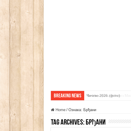
Breaking News
Чичево 2026. (фото)
Home
/
Ознака:
Брђани
Tag Archives:
Брђани