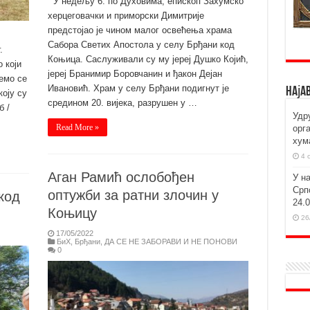
У недељу 6. по Духовима, епископ Захумско
херцеговачки и приморски Димитрије
предстојао је чином малог освећења храма
Сабора Светих Апостола у селу Брђани код
.
Коњица. Саслуживали су му јереј Душко Којић,
 који
јереј Бранимир Боровчанин и ђакон Дејан
емо се
Ивановић. Храм у селу Брђани подигнут је
Наја
оју су
средином 20. вијека, разрушен у …
б /
Удр
Read More »
орг
хум
4 
Аган Рамић ослобођен
У н
Срп
оптужби за ратни злочин у
код
24.
Коњицу
26
17/05/2022
БиХ
,
Брђани
,
ДА СЕ НЕ ЗАБОРАВИ И НЕ ПОНОВИ
0