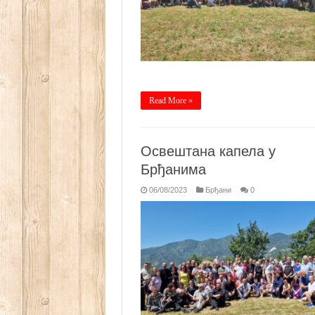
Read More »
Освештана капела у
Брђанима
06/08/2023
Брђани
0