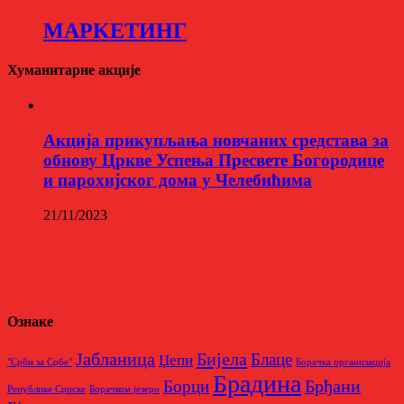
МАРKЕТИНГ
Хуманитарне акције
Aкција прикупљања новчаних средстава за
обнову Цркве Успења Пресвете Богородице
и парохијског дома у Челебићима
21/11/2023
Ознаке
Бијела
Јабланица
Блаце
Џепи
"Срби за Србе"
Борачкa организацијa
Брадина
Брђани
Борци
Републике Српске
Борачком језеро