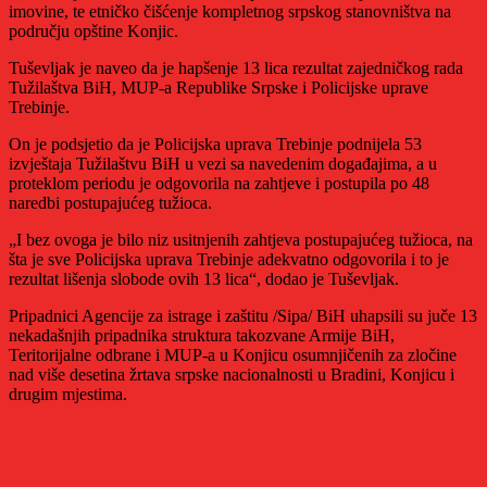
imovine, te etničko čišćenje kompletnog srpskog stanovništva na
području opštine Konjic.
Tuševljak je naveo da je hapšenje 13 lica rezultat zajedničkog rada
Tužilaštva BiH, MUP-a Republike Srpske i Policijske uprave
Trebinje.
On je podsjetio da je Policijska uprava Trebinje podnijela 53
izvještaja Tužilaštvu BiH u vezi sa navedenim događajima, a u
proteklom periodu je odgovorila na zahtjeve i postupila po 48
naredbi postupajućeg tužioca.
„I bez ovoga je bilo niz usitnjenih zahtjeva postupajućeg tužioca, na
šta je sve Policijska uprava Trebinje adekvatno odgovorila i to je
rezultat lišenja slobode ovih 13 lica“, dodao je Tuševljak.
Pripadnici Agencije za istrage i zaštitu /Sipa/ BiH uhapsili su juče 13
nekadašnjih pripadnika struktura takozvane Armije BiH,
Teritorijalne odbrane i MUP-a u Konjicu osumnjičenih za zločine
nad više desetina žrtava srpske nacionalnosti u Bradini, Konjicu i
drugim mjestima.