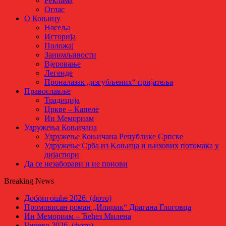
Реклама
Оглас
О Коњицу
Насеља
Историја
Положај
Занимљивости
Вјеровање
Легенде
Проналазак „изгубљених“ пријатеља
Православље
Традиција
Цркве – Капеле
Ин Мемориам
Удружења Коњичана
Удружење Коњичана Републике Српске
Удружење Срба из Kоњица и њихових потомака у
дијаспори
Да се незаборави и не понови
Breaking News
Добригошће 2026. (фото)
Промовисан роман „Илирик“ Драгана Глоговца
Ин Мемориам – Ћећез Милена
Чичево 2026. (фото)