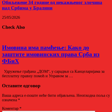
Обиљежене 34 године од некажњеног злочина
над Србима у Брадини
25/05/2026
Check Also
Имовина има памћење: Како до
заштите имовинских права Срба из
ФБиХ
Удружење грађана „ДОМ“, у сарадњи са Канцеларијама за
бесплатну правну помоћ и Управом за …
Оставите одговор
Ваша адреса е-поште неће бити објављена.
Неопходна поља су
означена
*
Коментар
*