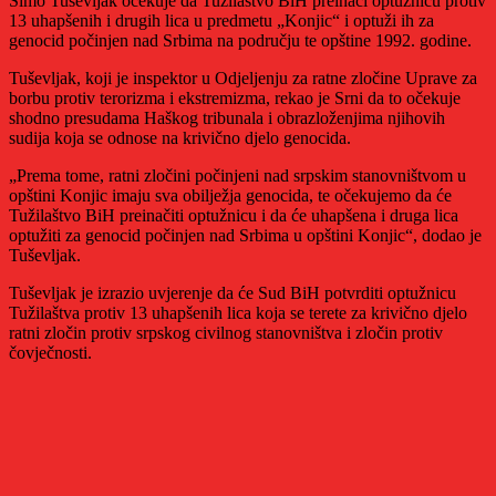
Simo Tuševljak očekuje da Tužilaštvo BiH preinači optužnicu protiv
13 uhapšenih i drugih lica u predmetu „Konjic“ i optuži ih za
genocid počinjen nad Srbima na području te opštine 1992. godine.
Tuševljak, koji je inspektor u Odjeljenju za ratne zločine Uprave za
borbu protiv terorizma i ekstremizma, rekao je Srni da to očekuje
shodno presudama Haškog tribunala i obrazloženjima njihovih
sudija koja se odnose na krivično djelo genocida.
„Prema tome, ratni zločini počinjeni nad srpskim stanovništvom u
opštini Konjic imaju sva obilježja genocida, te očekujemo da će
Tužilaštvo BiH preinačiti optužnicu i da će uhapšena i druga lica
optužiti za genocid počinjen nad Srbima u opštini Konjic“, dodao je
Tuševljak.
Tuševljak je izrazio uvjerenje da će Sud BiH potvrditi optužnicu
Tužilaštva protiv 13 uhapšenih lica koja se terete za krivično djelo
ratni zločin protiv srpskog civilnog stanovništva i zločin protiv
čovječnosti.