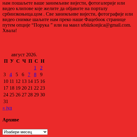
нам пошаљете ваше занимљиве вијести, фотогалерије или
видео клипове које желите да објавите на порталу
србиизкоњица.цом . Све занимљиве вијести, фотографије или
видео снимке шаљите нам преко наше Фацебоок странице
путем опције “Порука ” или на маил srbiizkonjica@gmail.com.
Хвала!
август 2026.
П
У
С
Ч
П
С
Н
1
2
3
4
5
6
7
8
9
10
11
12
13
14
15
16
17
18
19
20
21
22
23
24
25
26
27
28
29
30
31
« јул
Архиве
Архиве