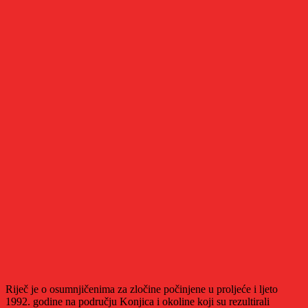
Riječ je o osumnjičenima za zločine počinjene u proljeće i ljeto
1992. godine na području Konjica i okoline koji su rezultirali