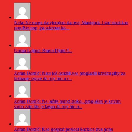
Nela: Ne mogu da vjerujem da ovaj Manigoda I sad sluzi kao
pop.Bio pop, pa sekretar ko...
Goran Lojpur: Bravo Djuro!!...
Zoran Đordič: Nisu još osudili,vec proglasili krivim(gilty)za
lažiranje izjave da nije bio u r...
Zoran Đordič: Ne lažite narod stoko...proglašen je krivim
samo zato što je lagao da nije bio u...
Zoran Đordič: Kad gospod poslozi kockice dva popa