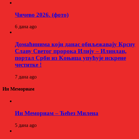
Чичево 2026. (фото)
6 дана ago
Домаћинима који данас обиљежавају Крсну
Славу Светог пророка Илију – Илиндан,
портал Срби из Kоњица упућује искрене
честитке !
7 дана ago
Ин Мемориам
Ин Мемориам – Ћећез Милена
5 дана ago