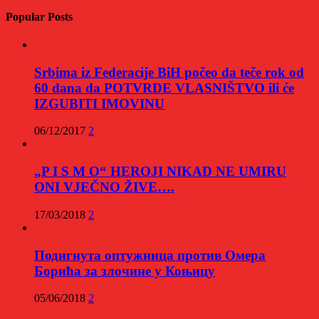
Popular Posts
Srbima iz Federacije BiH počeo da teče rok od
60 dana da POTVRDE VLASNIŠTVO ili će
IZGUBITI IMOVINU
06/12/2017
2
„P I S M O“ HEROJI NIKAD NE UMIRU
ONI VJEČNO ŽIVE….
17/03/2018
2
Подигнута оптужница против Омера
Борића за злочине у Коњицу
05/06/2018
2