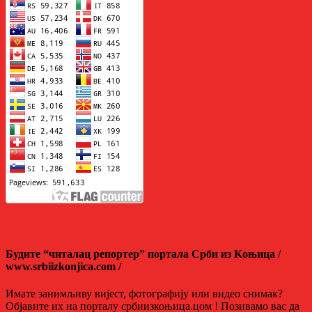
Будите “читалац репортер” портала Срби из Kоњица /
www.srbiizkonjica.com /
Имате занимљиву вијест, фотографију или видео снимак?
Објавите их на порталу србиизкоњица.цом ! Позивамо вас да