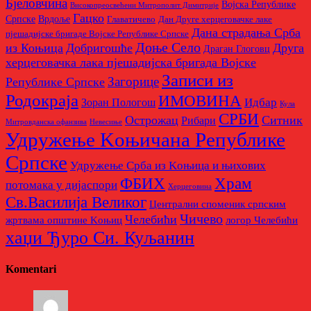
Бјеловчина
Војска Републике
Високопреосвећени Митрополит Димитрије
Гацко
Српске
Врдоље
Главатичево
Дан Друге херцеговачке лаке
Дана страдања Срба
пјешадијске бригаде Војске Републике Српске
Доње Село
из Коњица
Добригошће
Друга
Драган Глоговц
херцеговачка лака пјешадијска бригада Војске
Записи из
Загорице
Републике Српске
Родoкраја
ИМОВИНА
Идбар
Зоран Пологош
Кула
СРБИ
Острожац
Ситник
Рибари
Митровданска офанзива
Невесињe
Удружење Kоњичана Републике
Српске
Удружење Срба из Kоњица и њихових
Храм
ФБИХ
потомака у дијаспори
Херцеговина
Св.Василија Великог
Централни споменик српским
Чичево
Челебићи
жртвама општине Kоњиц
логор Челебићи
хаџи Ђуро Си. Куљанин
Komentari