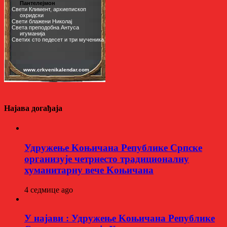
Најава догађаја
Удружење Kоњичана Републике Српске
организује четрнесто традиционалну
хуманитарну вече Kоњичана
4 седмице ago
У најави : Удружење Kоњичана Републике