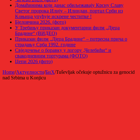
Домаћинима који данас обиљежавају Крсну Славу
Светог пророка Илију – Илиндан, портал Срби из
Kоњица упућује искрене честитке !
Бјеловчина 2026. (фото)
У Требињу приказан документарни филм „Дјеца
Брадине“ (ВИДЕО)
Приказан филм „Дјеца Брадине“ – потресна прича о
страдању Срба 1992. године
Свједочење о боравку у логору „Челебићи“ и
свакодневним тортурама (ФОТО)
Џепи 2026 (фото)
Home
/
Актуелности
/
БиХ
/
Tuševljak očekuje optužnicu za genocid
nad Srbima u Konjicu