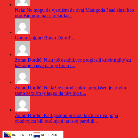
Nela: Ne mogu da vjerujem da ovaj Manigoda I sad sluzi kao
pop.Bio pop, pa sekretar ko...
Goran Lojpur: Bravo Djuro!!...
Zoran Đordič: Nisu još osudili,vec proglasili krivim(gilty)za
lažiranje izjave da nije bio u r...
Zoran Đordič: Ne lažite narod stoko...proglašen je krivim
samo zato što je lagao da nije bio u...
Zoran Đordič: Kad gospod poslozi kockice dva popa
obadvojica bili rasčinjeni na istoj parohiji...