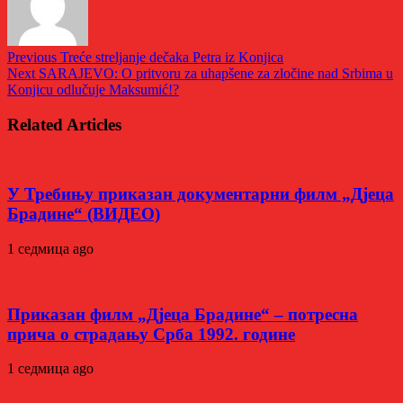
Previous
Treće streljanje dečaka Petra iz Konjica
Next
SARAJEVO: O pritvoru za uhapšene za zločine nad Srbima u
Konjicu odlučuje Maksumić!?
Related Articles
У Требињу приказан документарни филм „Дјеца
Брадине“ (ВИДЕО)
1 седмица ago
Приказан филм „Дјеца Брадине“ – потресна
прича о страдању Срба 1992. године
1 седмица ago