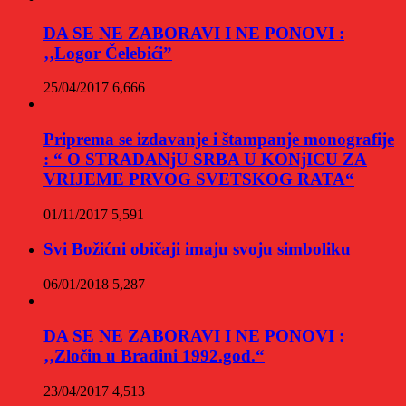
DA SE NE ZABORAVI I NE PONOVI :
‚‚Logor Čelebići”
25/04/2017
6,666
Priprema se izdavanje i štampanje monografije
: “ O STRADANjU SRBA U KONjICU ZA
VRIJEME PRVOG SVETSKOG RATA“
01/11/2017
5,591
Svi Božićni običaji imaju svoju simboliku
06/01/2018
5,287
DA SE NE ZABORAVI I NE PONOVI :
‚‚Zločin u Bradini 1992.god.“
23/04/2017
4,513