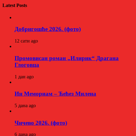
Latest Posts
Добригошће 2026. (фото)
12 сати ago
Промовисан роман „Илирик“ Драгана
Глоговца
1 дан ago
Ин Мемориам – Ћећез Милена
5 дана ago
Чичево 2026. (фото)
6 дана ago