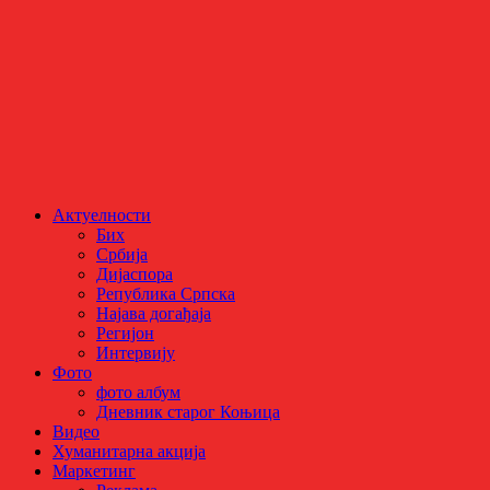
Актуелности
Бих
Србија
Дијаспора
Република Српска
Најава догађаја
Регијон
Интервију
Фото
фото албум
Дневник старог Коњица
Видео
Хуманитарна акција
Маркетинг