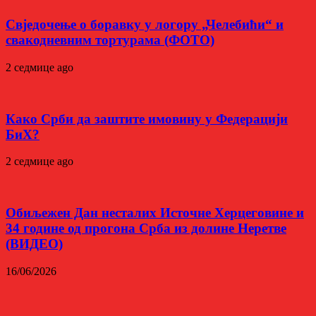
Свједочење о боравку у логору „Челебићи“ и
свакодневним тортурама (ФОТО)
2 седмице ago
Како Срби да заштите имовину у Федерацији
БиХ?
2 седмице ago
Обиљежен Дан несталих Источне Херцеговине и
34 године од прогона Срба из долине Неретве
(ВИДЕО)
16/06/2026