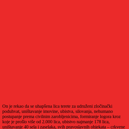
On je rekao da se uhapšena lica terete za udruženi zločinački
poduhvat, uništavanje imovine, ubistva, silovanja, nehumano
postupanje prema civilnim zarobljenicima, formiranje logora kroz
koje je prošlo više od 2.000 lica, ubistvo najmanje 178 lica,
uništavanje 40 sela i zaselaka, svih pravoslavnih objekata – crkvene