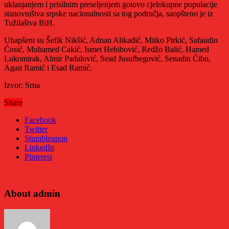
uklanjanjem i prisilnim preseljenjem gotovo cjelokupne populacije
stanovništva srpske nacionalnosti sa tog područja, saopšteno je iz
Tužilaštva BiH.
Uhapšeni su Šefik Nikšić, Adnan Alikadić, Mitko Pirkić, Safaudin
Ćosić, Muhamed Cakić, Ismet Hebibović, Redžo Balić, Hamed
Lukomirak, Almir Padalović, Sead Јusufbegović, Senadin Ćibo,
Agan Ramić i Esad Ramić.
Izvor: Srna
Share
Facebook
Twitter
Stumbleupon
LinkedIn
Pinterest
About admin