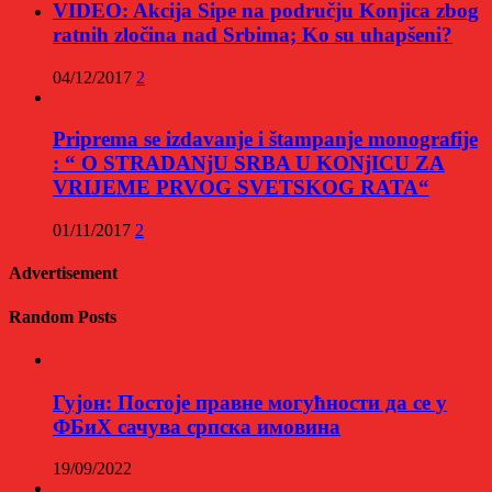
VIDEO: Akcija Sipe na području Konjica zbog
ratnih zločina nad Srbima; Ko su uhapšeni?
04/12/2017
2
Priprema se izdavanje i štampanje monografije
: “ O STRADANjU SRBA U KONjICU ZA
VRIJEME PRVOG SVETSKOG RATA“
01/11/2017
2
Advertisement
Random Posts
Гујон: Постоје правне могућности да се у
ФБиХ сачува српска имовина
19/09/2022