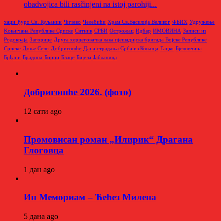
obadvojica bili rasčinjeni na istoj parohiji...
хаџи Ђуро Си. Куљанин
Чичево
Челебићи
Храм Св.Василија Великог
ФБИХ
Удружење
Kоњичана Републике Српске
Ситник
СРБИ
Острожац
Идбар
ИМОВИНА
Записи из
Родoкраја
Загорице
Друга херцеговачка лака пјешадијска бригада Војске Републике
Српске
Доње Село
Добригошће
Дана страдања Срба из Коњица
Гацко
Бјеловчина
Брђани
Брадина
Борци
Блаце
Бијела
Јабланица
Добригошће 2026. (фото)
12 сати ago
Промовисан роман „Илирик“ Драгана
Глоговца
1 дан ago
Ин Мемориам – Ћећез Милена
5 дана ago