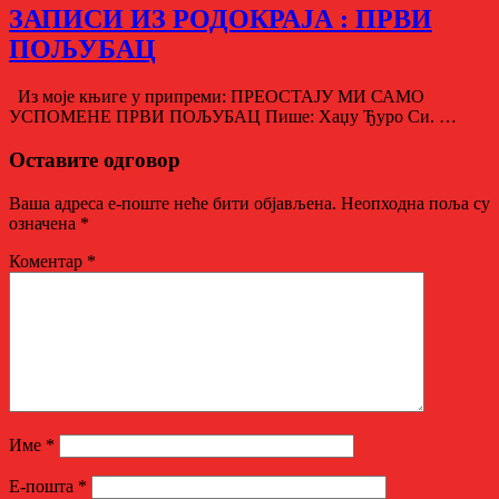
ЗАПИСИ ИЗ РОДОКРАЈА : ПРВИ
ПОЉУБАЦ
Из моје књиге у припреми: ПРЕОСТАЈУ МИ САМО
УСПОМЕНЕ ПРВИ ПОЉУБАЦ Пише: Хаџу Ђуро Си. …
Оставите одговор
Ваша адреса е-поште неће бити објављена.
Неопходна поља су
означена
*
Коментар
*
Име
*
Е-пошта
*