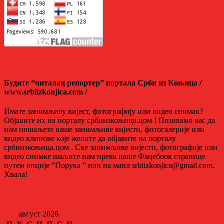
Будите “читалац репортер” портала Срби из Kоњица /
www.srbiizkonjica.com /
Имате занимљиву вијест, фотографију или видео снимак?
Објавите их на порталу србиизкоњица.цом ! Позивамо вас да
нам пошаљете ваше занимљиве вијести, фотогалерије или
видео клипове које желите да објавите на порталу
србиизкоњица.цом . Све занимљиве вијести, фотографије или
видео снимке шаљите нам преко наше Фацебоок странице
путем опције “Порука ” или на маил srbiizkonjica@gmail.com.
Хвала!
август 2026.