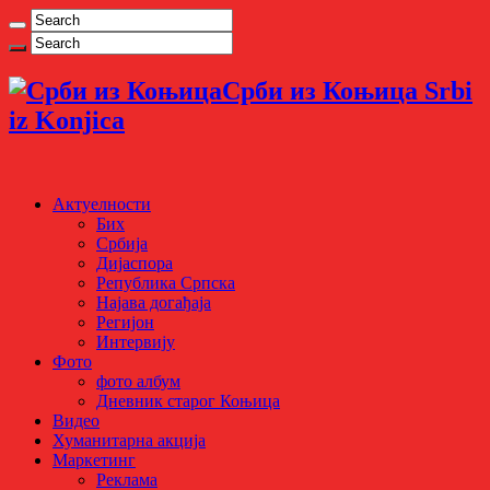
Срби из Коњица Srbi
iz Konjica
Актуелности
Бих
Србија
Дијаспора
Република Српска
Најава догађаја
Регијон
Интервију
Фото
фото албум
Дневник старог Коњица
Видео
Хуманитарна акција
Маркетинг
Реклама