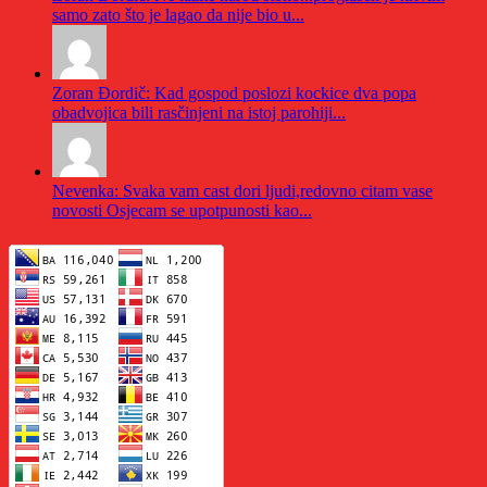
samo zato što je lagao da nije bio u...
Zoran Đordič: Kad gospod poslozi kockice dva popa
obadvojica bili rasčinjeni na istoj parohiji...
Nevenka: Svaka vam cast dori ljudi,redovno citam vase
novosti Osjecam se upotpunosti kao...