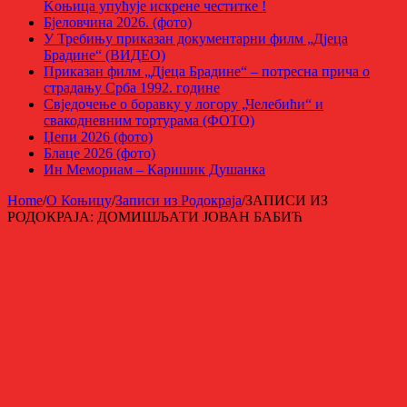
Kоњица упућује искрене честитке !
Бјеловчина 2026. (фото)
У Требињу приказан документарни филм „Дјеца
Брадине“ (ВИДЕО)
Приказан филм „Дјеца Брадине“ – потресна прича о
страдању Срба 1992. године
Свједочење о боравку у логору „Челебићи“ и
свакодневним тортурама (ФОТО)
Џепи 2026 (фото)
Блаце 2026 (фото)
Ин Мемориам – Каришик Душанка
Home
/
О Коњицу
/
Записи из Родoкраја
/
ЗАПИСИ ИЗ
РОДОКРАЈА: ДОМИШЉАТИ ЈОВАН БАБИЋ