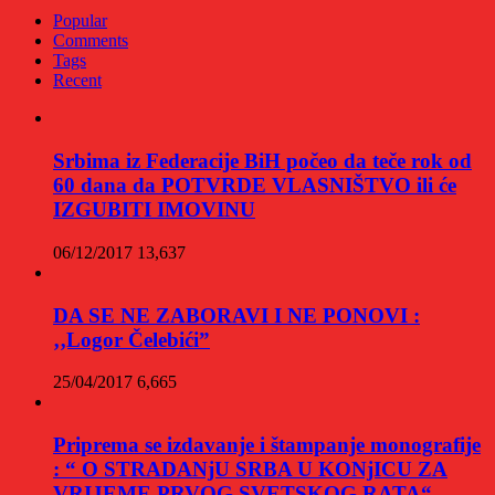
Popular
Comments
Tags
Recent
Srbima iz Federacije BiH počeo da teče rok od
60 dana da POTVRDE VLASNIŠTVO ili će
IZGUBITI IMOVINU
06/12/2017
13,637
DA SE NE ZABORAVI I NE PONOVI :
‚‚Logor Čelebići”
25/04/2017
6,665
Priprema se izdavanje i štampanje monografije
: “ O STRADANjU SRBA U KONjICU ZA
VRIJEME PRVOG SVETSKOG RATA“