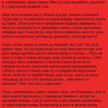
и љубазношћу према Јовану. Име јој није запамћено, али ћемо
је у овој причи назвати Саја.
Није била великог раста. Имала је једре, велике и изазовне
груди које су се нарочито истицале између притегнутих упрта
од торбе. Лице јој је било прекривено бијелим јашмаком, на
којем су, од младости и дјевојачког заноса, сијала два зелена,
немирна ока. А кад би јој лице било откривено, њене су усне
личиле на распуклу мостарску аршламу у пуној зрелости!
Јован, алчак, одмах је почео да облијеће око Саје. Час јој је
враћао овце, час јој нудио воду из своје земљане чутуре, или
јој је држао вретено док би мотала пређу у клупко… Руку на
срце, и Саји се Јован допадао. Али, ћутала је, мучила у себи
пожудну муку и живјела у сталном страху да не би ко
примијетио њене симпатије према једном кривовјернику,
Србину, односно Влаху, како су га некрштени Врдољаци
звали. Била би то највећа брука, како за њу, тако и за њену
породицу, да се у селу прочује да она „има нешто сa
Јованом!“ Због тога би и главе пале!
Онда, неочекивано, једног љетњег дана, око Илиндана, док су
овце мирно преживале у хладовини буковине, негдје на
висовима Јелице, Саја је сјела тик поред Јована, несмотрено,
са недостојном позом. Раскречила је ноге и десном руком