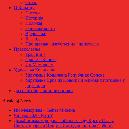
Оглас
О Коњицу
Насеља
Историја
Положај
Занимљивости
Вјеровање
Легенде
Проналазак „изгубљених“ пријатеља
Православље
Традиција
Цркве – Капеле
Ин Мемориам
Удружења Коњичана
Удружење Коњичана Републике Српске
Удружење Срба из Kоњица и њихових потомака у
дијаспори
Да се незаборави и не понови
Breaking News
Ин Мемориам – Ћећез Милена
Чичево 2026. (фото)
Домаћинима који данас обиљежавају Крсну Славу
Светог пророка Илију – Илиндан, портал Срби из