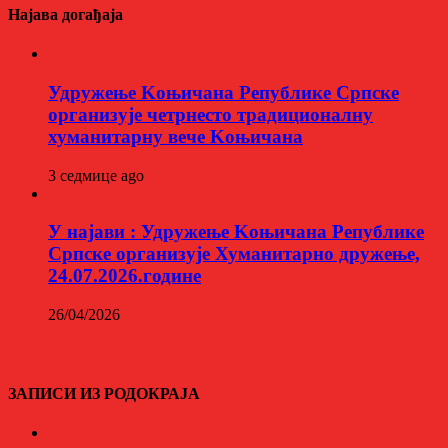
Најава догађаја
Удружење Kоњичана Републике Српске
организује четрнесто традиционалну
хуманитарну вече Kоњичана
3 седмице ago
У најави : Удружење Kоњичана Републике
Српске организује Хуманитарно дружење,
24.07.2026.године
26/04/2026
ЗАПИСИ ИЗ РОДОКРАЈА