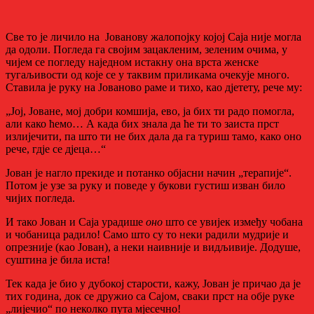
Све то је личило на Јованову жалопојку којој Саја није могла
да одоли. Погледа га својим зацакленим, зеленим очима, у
чијем се погледу наједном истакну она врста женске
тугаљивости од које се у таквим приликама очекује много.
Ставила је руку на Јованово раме и тихо, као дјетету, рече му:
„Јој, Јоване, мој добри комшија, ево, ја бих ти радо помогла,
али како ћемо… А када бих знала да ће ти то заиста прст
излијечити, па што ти не бих дала да га туриш тамо, како оно
рече, гдје се дјеца…“
Јован је нагло прекиде и потанко објасни начин „терапије“.
Потом је узе за руку и поведе у букови густиш изван било
чијих погледа.
И тако Јован и Саја урадише
оно
што се увијек између чобана
и чобаница радило! Само што су то неки радили мудрије и
опрезније (као Јован), а неки наивније и видљивије. Додуше,
суштина је била иста!
Тек када је био у дубокој старости, кажу, Јован је причао да је
тих година, док се дружио са Сајом, сваки прст на обје руке
„лијечио“ по неколко пута мјесечно!