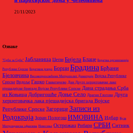
и парохијског дома у Челебићима
21/11/2023
Ознаке
Бијела
Јабланица
Блаце
Џепи
"Срби за Србе"
Борачкa организацијa
Брадина
Брђани
Борци
Републике Српске
Борачком језеро
Бјеловчина
Војска Републике
Високопреосвећени Митрополит Димитрије
Гацко
Српске
Врдоље
Главатичево
Дан Друге херцеговачке лаке
Дана страдања Срба
пјешадијске бригаде Војске Републике Српске
Доње Село
из Коњица
Добригошће
Друга
Драган Глоговц
херцеговачка лака пјешадијска бригада Војске
Записи из
Загорице
Републике Српске
Родoкраја
ИМОВИНА
Идбар
Зоран Пологош
Кула
СРБИ
Острожац
Ситник
Рибари
Митровданска офанзива
Невесињe