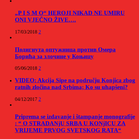
„P I S M O“ HEROJI NIKAD NE UMIRU
ONI VJEČNO ŽIVE….
17/03/2018
2
Подигнута оптужница против Омера
Борића за злочине у Коњицу
05/06/2018
2
VIDEO: Akcija Sipe na području Konjica zbog
ratnih zločina nad Srbima; Ko su uhapšeni?
04/12/2017
2
Priprema se izdavanje i štampanje monografije
: “ O STRADANjU SRBA U KONjICU ZA
VRIJEME PRVOG SVETSKOG RATA“