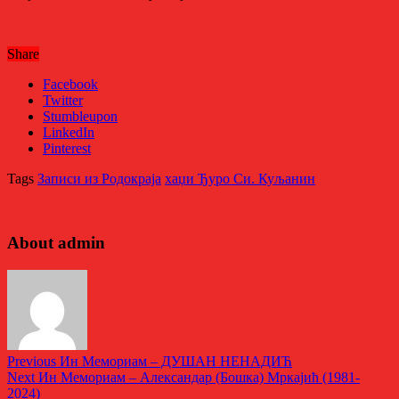
Share
Facebook
Twitter
Stumbleupon
LinkedIn
Pinterest
Tags
Записи из Родoкраја
хаџи Ђуро Си. Куљанин
About admin
Previous
Ин Мемориам – ДУШАН НЕНАДИЋ
Next
Ин Мемориам – Александар (Бошка) Мркајић (1981-
2024)