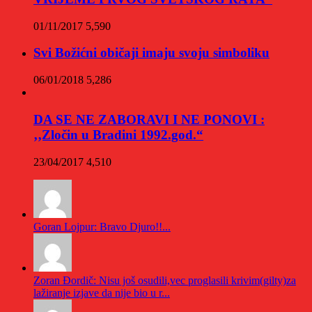
01/11/2017
5,590
Svi Božićni običaji imaju svoju simboliku
06/01/2018
5,286
DA SE NE ZABORAVI I NE PONOVI :
‚‚Zločin u Bradini 1992.god.“
23/04/2017
4,510
Goran Lojpur: Bravo Djuro!!...
Zoran Đordič: Nisu još osudili,vec proglasili krivim(gilty)za
lažiranje izjave da nije bio u r...