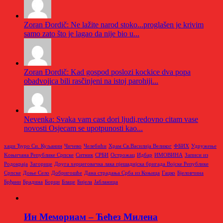
Zoran Đordič: Ne lažite narod stoko...proglašen je krivim
samo zato što je lagao da nije bio u...
Zoran Đordič: Kad gospod poslozi kockice dva popa
obadvojica bili rasčinjeni na istoj parohiji...
Nevenka: Svaka vam cast dori ljudi,redovno citam vase
novosti Osjecam se upotpunosti kao...
хаџи Ђуро Си. Куљанин
Чичево
Челебићи
Храм Св.Василија Великог
ФБИХ
Удружење
Kоњичана Републике Српске
Ситник
СРБИ
Острожац
Идбар
ИМОВИНА
Записи из
Родoкраја
Загорице
Друга херцеговачка лака пјешадијска бригада Војске Републике
Српске
Доње Село
Добригошће
Дана страдања Срба из Коњица
Гацко
Бјеловчина
Брђани
Брадина
Борци
Блаце
Бијела
Јабланица
Ин Мемориам – Ћећез Милена