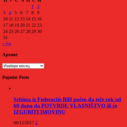
П
У
С
Ч
П
С
Н
1
2
3
4
5
6
7
8
9
10
11
12
13
14
15
16
17
18
19
20
21
22
23
24
25
26
27
28
29
30
31
« јул
Архиве
Архиве
Popular Posts
Srbima iz Federacije BiH počeo da teče rok od
60 dana da POTVRDE VLASNIŠTVO ili će
IZGUBITI IMOVINU
06/12/2017
2