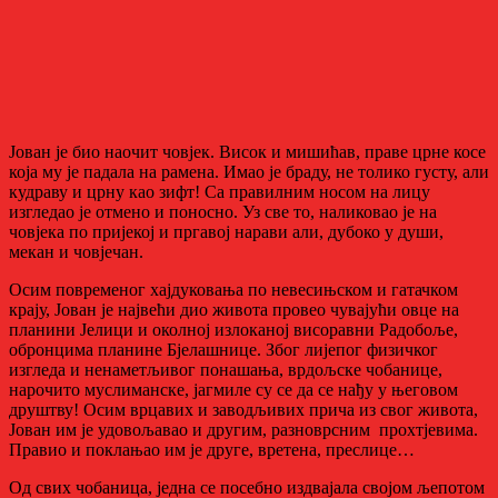
Јован је био наочит човјек. Висок и мишићав, праве црне косе
која му је падала на рамена. Имао је браду, не толико густу, али
кудраву и црну као зифт! Са правилним носом на лицу
изгледао је отмено и поносно. Уз све то, наликовао је на
човјека по пријекој и пргавој нарави али, дубоко у души,
мекан и човјечан.
Осим повременог хајдуковања по невесињском и гатачком
крају, Јован је највећи дио живота провео чувајући овце на
планини Јелици и околној излоканој висоравни Радобоље,
обронцима планине Бјелашнице. Због лијепог физичког
изгледа и ненаметљивог понашања, врдољске чобанице,
нарочито муслиманске, јагмиле су се да се нађу у његовом
друштву! Осим врцавих и заводљивих прича из свог живота,
Јован им је удовољавао и другим, разноврсним прохтјевима.
Правио и поклањао им је друге, вретена, преслице…
Од свих чобаница, једна се посебно издвајала својом љепотом