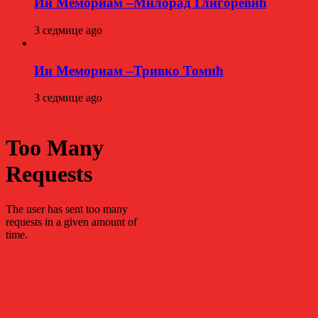
Ин Мемориам –Милорад Глигоревић
3 седмице ago
Ин Мемориам –Тривко Томић
3 седмице ago