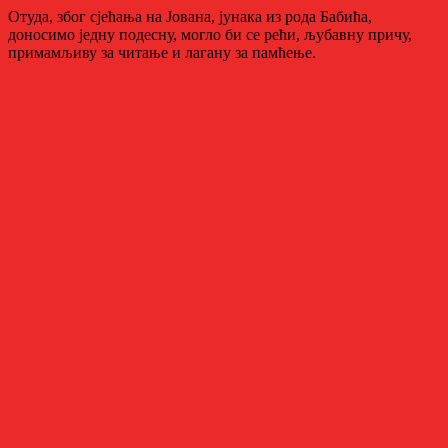
Отуда, због сјећања на Јована, јунака из рода Бабића,
доносимо једну подесну, могло би се рећи, љубавну причу,
примамљиву за читање и лагану за памћење.