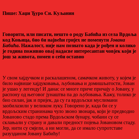
Пише: Хаџи Ђуро Си. Куљанин
Говорити
,
или писати
,
нешто о роду Бабића из
села Врдоља
код Коњица,
био би највећи гријех не поменути
Јована
Бабића
. Нажалост, није нам познато када је рођен и колико
је година поживио овај надасве интересантан човјек који је
још за живота, помен о себи оставио
У свом хајдучком и раскалашеном, самачком животу, у којем је
било највише хајдуковања, љубовања и домишљатости, Јован
је ушао у легенду! И данас се многе приче причају о Јовану, у
распону од његовог јунаштва па до љубовања. Кажу, толико је
био силан, јак и пријек, да су га врдољски муслимани
заобилазили у великом луку. Говорено је, када би се у
врдољским странинама чуло звоно звонара, који је предводио
Јованово стадо према Врдољском бунару, чобани су се
склањали у страну и давали предност појења Јовановом стаду.
Јер, нити су смјели, а ни могли, да се имало супротставе
разузданом Јовану Бабићу!