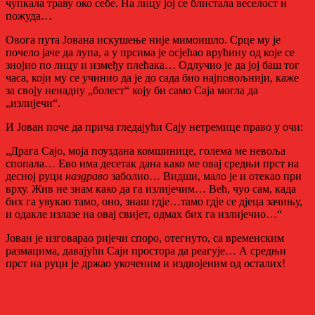
чупкала траву око себе. На лицу јој се блистала веселост и
пожуда…
Овога пута Јована искушење није мимоишло. Срце му је
почело јаче да лупа, а у прсима је осјећао врућину од које се
знојио по лицу и између плећака… Одлучио је да јој баш тог
часа, који му се учинио да је до сада био најповољнији, каже
за своју ненадну „болест“ коју би само Саја могла да
„излијечи“.
И Јован поче да прича гледајући Сају нетремице право у очи:
„Драга Сајо, моја поуздана комшинице, голема ме невоља
спопала… Ево има десетак дана како ме овај средњи прст на
десној руци
наздраво
заболио… Видши, мало је и отекао при
врху. Жив не знам како да га излијечим… Већ, чуо сам, када
бих га увукао тамо, оно, знаш гдје…тамо гдје се дјеца зачињу,
и одакле излазе на овај свијет, одмах бих га излијечио…“
Јован је изговарао ријечи споро, отегнуто, са временским
размацима, давајући Саји простора да реагује… А средњи
прст на руци је држао укоченим и издвојеним од осталих!