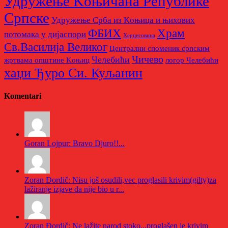
Удружење Kоњичана Републике
Српске
Удружење Срба из Kоњица и њихових
Храм
ФБИХ
потомака у дијаспори
Херцеговина
Св.Василија Великог
Централни споменик српским
Чичево
Челебићи
жртвама општине Kоњиц
логор Челебићи
хаџи Ђуро Си. Куљанин
Komentari
Goran Lojpur: Bravo Djuro!!...
Zoran Đordič: Nisu još osudili,vec proglasili krivim(gilty)za
lažiranje izjave da nije bio u r...
Zoran Đordič: Ne lažite narod stoko...proglašen je krivim