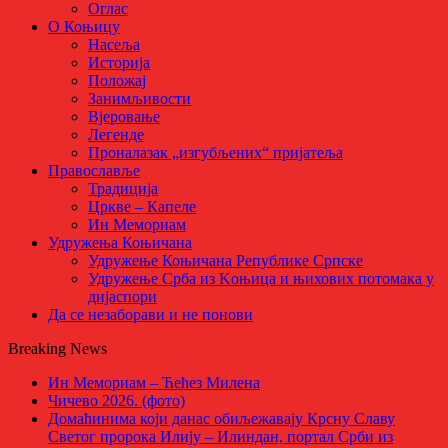
Оглас
О Коњицу
Насеља
Историја
Положај
Занимљивости
Вјеровање
Легенде
Проналазак „изгубљених“ пријатеља
Православље
Традиција
Цркве – Капеле
Ин Мемориам
Удружења Коњичана
Удружење Коњичана Републике Српске
Удружење Срба из Kоњица и њихових потомака у
дијаспори
Да се незаборави и не понови
Breaking News
Ин Мемориам – Ћећез Милена
Чичево 2026. (фото)
Домаћинима који данас обиљежавају Крсну Славу
Светог пророка Илију – Илиндан, портал Срби из