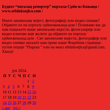
Будите “читалац репортер” портала Срби из Kоњица /
www.srbiizkonjica.com /
Имате занимљиву вијест, фотографију или видео снимак?
Објавите их на порталу србиизкоњица.цом ! Позивамо вас да
нам пошаљете ваше занимљиве вијести, фотогалерије или
видео клипове које желите да објавите на порталу
србиизкоњица.цом . Све занимљиве вијести, фотографије или
видео снимке шаљите нам преко наше Фацебоок странице
путем опције “Порука ” или на маил srbiizkonjica@gmail.com.
Хвала!
јун 2024.
П
У
С
Ч
П
С
Н
1
2
3
4
5
6
7
8
9
10
11
12
13
14
15
16
17
18
19
20
21
22
23
24
25
26
27
28
29
30
« мај
јул »