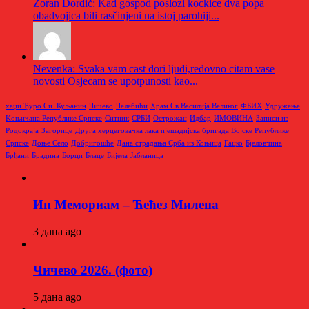
Zoran Đordič: Kad gospod poslozi kockice dva popa
obadvojica bili rasčinjeni na istoj parohiji...
Nevenka: Svaka vam cast dori ljudi,redovno citam vase
novosti Osjecam se upotpunosti kao...
хаџи Ђуро Си. Куљанин
Чичево
Челебићи
Храм Св.Василија Великог
ФБИХ
Удружење
Kоњичана Републике Српске
Ситник
СРБИ
Острожац
Идбар
ИМОВИНА
Записи из
Родoкраја
Загорице
Друга херцеговачка лака пјешадијска бригада Војске Републике
Српске
Доње Село
Добригошће
Дана страдања Срба из Коњица
Гацко
Бјеловчина
Брђани
Брадина
Борци
Блаце
Бијела
Јабланица
Ин Мемориам – Ћећез Милена
3 дана ago
Чичево 2026. (фото)
5 дана ago