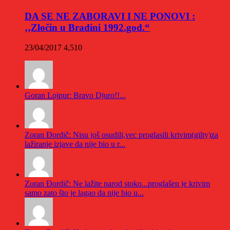
DA SE NE ZABORAVI I NE PONOVI :
‚‚Zločin u Bradini 1992.god.“
23/04/2017
4,510
Goran Lojpur: Bravo Djuro!!...
Zoran Đordič: Nisu još osudili,vec proglasili krivim(gilty)za
lažiranje izjave da nije bio u r...
Zoran Đordič: Ne lažite narod stoko...proglašen je krivim
samo zato što je lagao da nije bio u...