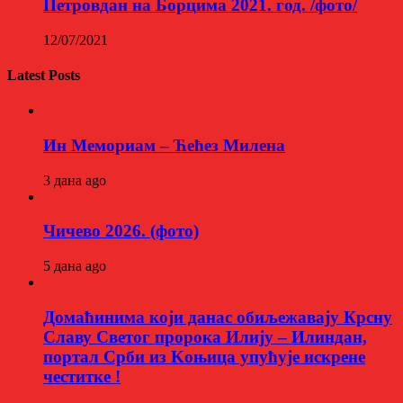
Петровдан на Борцима 2021. год. /фото/
12/07/2021
Latest Posts
Ин Мемориам – Ћећез Милена
3 дана ago
Чичево 2026. (фото)
5 дана ago
Домаћинима који данас обиљежавају Крсну
Славу Светог пророка Илију – Илиндан,
портал Срби из Kоњица упућује искрене
честитке !