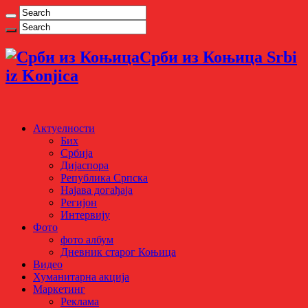
Срби из Коњица Srbi
iz Konjica
Актуелности
Бих
Србија
Дијаспора
Република Српска
Најава догађаја
Регијон
Интервију
Фото
фото албум
Дневник старог Коњица
Видео
Хуманитарна акција
Маркетинг
Реклама