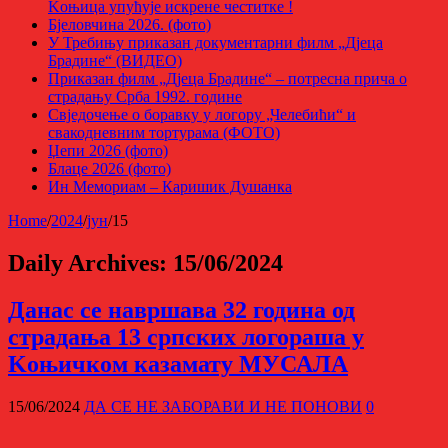
Kоњица упућује искрене честитке !
Бјеловчина 2026. (фото)
У Требињу приказан документарни филм „Дјеца
Брадине“ (ВИДЕО)
Приказан филм „Дјеца Брадине“ – потресна прича о
страдању Срба 1992. године
Свједочење о боравку у логору „Челебићи“ и
свакодневним тортурама (ФОТО)
Џепи 2026 (фото)
Блаце 2026 (фото)
Ин Мемориам – Каришик Душанка
Home
/
2024
/
јун
/
15
Daily Archives:
15/06/2024
Данас се навршава 32 година од
страдања 13 српских логораша у
Kоњичком казамату МУСАЛА
15/06/2024
ДА СЕ НЕ ЗАБОРАВИ И НЕ ПОНОВИ
0