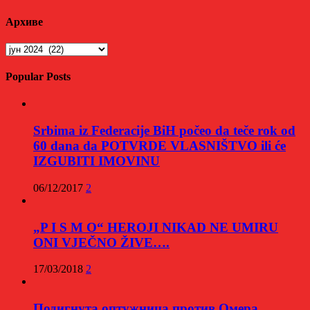
Архиве
Архиве
Popular Posts
Srbima iz Federacije BiH počeo da teče rok od
60 dana da POTVRDE VLASNIŠTVO ili će
IZGUBITI IMOVINU
06/12/2017
2
„P I S M O“ HEROJI NIKAD NE UMIRU
ONI VJEČNO ŽIVE….
17/03/2018
2
Подигнута оптужница против Омера