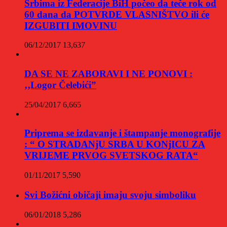
Srbima iz Federacije BiH počeo da teče rok od
60 dana da POTVRDE VLASNIŠTVO ili će
IZGUBITI IMOVINU
06/12/2017
13,637
DA SE NE ZABORAVI I NE PONOVI :
‚‚Logor Čelebići”
25/04/2017
6,665
Priprema se izdavanje i štampanje monografije
: “ O STRADANjU SRBA U KONjICU ZA
VRIJEME PRVOG SVETSKOG RATA“
01/11/2017
5,590
Svi Božićni običaji imaju svoju simboliku
06/01/2018
5,286