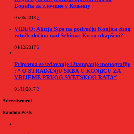
Борића за злочине у Коњицу
05/06/2018
2
VIDEO: Akcija Sipe na području Konjica zbog
ratnih zločina nad Srbima; Ko su uhapšeni?
04/12/2017
2
Priprema se izdavanje i štampanje monografije
: “ O STRADANjU SRBA U KONjICU ZA
VRIJEME PRVOG SVETSKOG RATA“
01/11/2017
2
Advertisement
Random Posts