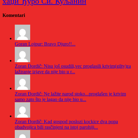
хаџи Ђуро Си. Куљанин
Komentari
Goran Lojpur: Bravo Djuro!!...
Zoran Đordič: Nisu još osudili,vec proglasili krivim(gilty)za
lažiranje izjave da nije bio u r...
Zoran Đordič: Ne lažite narod stoko...proglašen je krivim
samo zato što je lagao da nije bio u...
Zoran Đordič: Kad gospod poslozi kockice dva popa
obadvojica bili rasčinjeni na istoj parohiji...