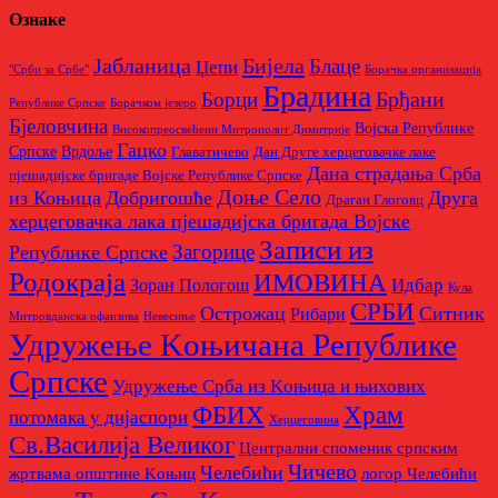
Ознаке
Бијела
Јабланица
Блаце
Џепи
"Срби за Србе"
Борачкa организацијa
Брадина
Брђани
Борци
Републике Српске
Борачком језеро
Бјеловчина
Војска Републике
Високопреосвећени Митрополит Димитрије
Гацко
Српске
Врдоље
Главатичево
Дан Друге херцеговачке лаке
Дана страдања Срба
пјешадијске бригаде Војске Републике Српске
Доње Село
из Коњица
Добригошће
Друга
Драган Глоговц
херцеговачка лака пјешадијска бригада Војске
Записи из
Загорице
Републике Српске
Родoкраја
ИМОВИНА
Идбар
Зоран Пологош
Кула
СРБИ
Острожац
Ситник
Рибари
Митровданска офанзива
Невесињe
Удружење Kоњичана Републике
Српске
Удружење Срба из Kоњица и њихових
Храм
ФБИХ
потомака у дијаспори
Херцеговина
Св.Василија Великог
Централни споменик српским
Чичево
Челебићи
жртвама општине Kоњиц
логор Челебићи