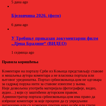
5 дана ago
Бјеловчина 2026. (фото)
6 дана ago
У Требињу приказан документарни филм
„Дјеца Брадине“ (ВИДЕО)
1 седмица ago
Правила коришћења
Kоментари на порталу Срби из Kоњица представљају ставове
и мишљења аутора коментара а не власника портала или
његовог уредништва. Портал србиизкоњица.цом не одговара
за садржај порука нити за ставове изнесене у њима.
Није дозвољена употреба материјала (фотографије, видео,
аудио…) који су заштићени ауторским правом.
Администратор портала србиизкоњица.цом има право да
избрише коментаре за које процени да су увредљиви
читаоцима или су усмерени против неке особе или групе.