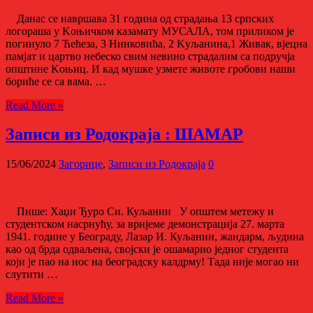
Данас се навршава 31 година од страдања 13 српских
логораша у Kоњичком казамату МУСАЛА, том приликом је
погинуло 7 Ћећеза, 3 Нинковића, 2 Kуљанина,1 Живак, вјецна
памјат и цартво небеско свим невино страдалим са подручја
општине Kоњиц. И кад мушке узмете животе гробови наши
бориће се са вама. …
Read More »
Записи из Родокраја : ШАМАР
15/06/2024
Загорице
,
Записи из Родoкраја
0
Пише: Хаџи Ђуро Си. Куљанин У општем метежу и
студентском насрнућу, за вријеме демонстрација 27. марта
1941. године у Београду, Лазар И. Куљанин, жандарм, људина
као од брда одваљена, својски је ошамарио једног студента
који је пао на нос на београдску калдрму! Тада није могао ни
слутити …
Read More »