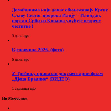
Домаћинима који данас обиљежавају Крсну
Славу Светог пророка Илију – Илиндан,
портал Срби из Kоњица упућује искрене
честитке !
5 дана ago
Бјеловчина 2026. (фото)
6 дана ago
У Требињу приказан документарни филм
„Дјеца Брадине“ (ВИДЕО)
1 седмица ago
Ин Мемориам