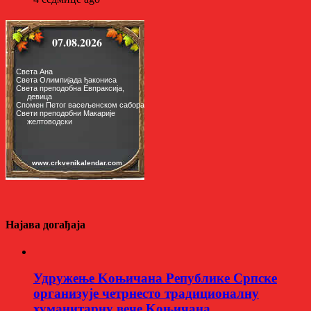
Најава догађаја
Удружење Kоњичана Републике Српске
организује четрнесто традиционалну
хуманитарну вече Kоњичана