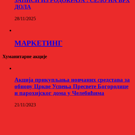
ЗАПИСИ ИЗ РОДОКРАЈА : СЕЛО НА ВРХ
ДОЛА
28/11/2025
МАРKЕТИНГ
Хуманитарне акције
Aкција прикупљања новчаних средстава за
обнову Цркве Успења Пресвете Богородице
и парохијског дома у Челебићима
21/11/2023