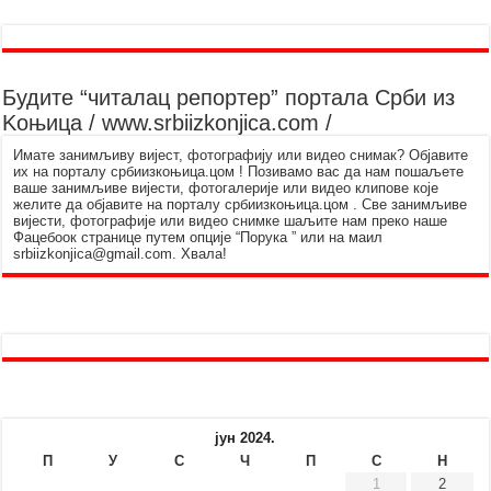
Будите “читалац репортер” портала Срби из
Kоњица / www.srbiizkonjica.com /
Имате занимљиву вијест, фотографију или видео снимак? Објавите
их на порталу србиизкоњица.цом ! Позивамо вас да нам пошаљете
ваше занимљиве вијести, фотогалерије или видео клипове које
желите да објавите на порталу србиизкоњица.цом . Све занимљиве
вијести, фотографије или видео снимке шаљите нам преко наше
Фацебоок странице путем опције “Порука ” или на маил
srbiizkonjica@gmail.com. Хвала!
јун 2024.
П
У
С
Ч
П
С
Н
1
2