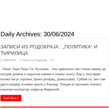
Daily Archives:
30/06/2024
ЗАПИСИ ИЗ РОДОКРАЈА : „ПОЛИТИКА“ И
ЋИРИЛИЦА
30/06/2024
Записи из Родoкраја
0
Пише: Хаџи Ђуро Си. Куљанин Jош одмалена сам стекао навику да
купујем дневне и недељне новине и понеку књигу. Бар у оној мјери
колико ми је скромни, ђачки џепарац, дозвољавао. Сјећам се, био сам
други разред основне школе у Коњицу. Улицом је пролазио познати
коњички колпортер, извјесни Варишчић, …
Read More »