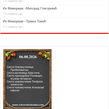
3 седмице ago
Ин Мемориам –Милорад Глигоревић
3 седмице ago
Ин Мемориам –Тривко Томић
3 седмице ago