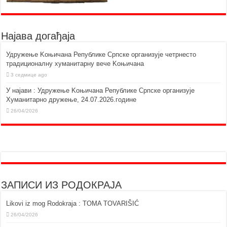
Најава догађаја
Удружење Kоњичана Републике Српске организује четрнесто
традиционалну хуманитарну вече Kоњичана
3 седмице ago
У најави : Удружење Kоњичана Републике Српске организује
Хуманитарно дружење, 24.07.2026.године
26/04/2026
ЗАПИСИ ИЗ РОДОКРАЈА
Likovi iz mog Rodokraja : TOMA TOVARIŠIĆ
26/04/2026