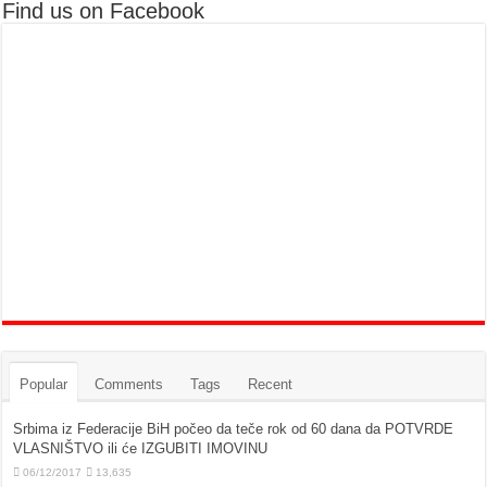
Find us on Facebook
Popular
Comments
Tags
Recent
Srbima iz Federacije BiH počeo da teče rok od 60 dana da POTVRDE
VLASNIŠTVO ili će IZGUBITI IMOVINU
06/12/2017
13,635