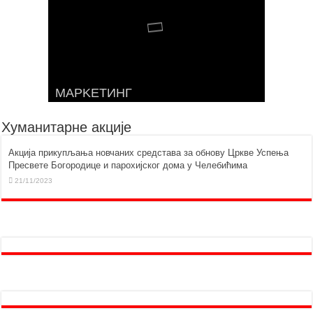
МАРKЕТИНГ
Хуманитарне акције
Aкција прикупљања новчаних средстава за обнову Цркве Успења
Пресвете Богородице и парохијског дома у Челебићима
21/11/2023