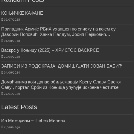
КОЊИЧКЕ КАФАНЕ
05/07/2025
Припадник Армије РБиХ ухапшен по списку на којем су
Даворин Поповић, Ханка Палдум, Јосип Пејаковић…
04/08/2018
Васкрс у Коњицу (2025) – ХРИСТОС ВАСКРСЕ
20/04/2025
ЗАПИСИ ИЗ РОДОКРАЈА: ДОМИШЉАТИ ЈОВАН БАБИЋ
04/06/2024
Домаћинима који данас обиљежавају Kрсну Славу Светог
Саву , портал Срби из Kоњица упућује искрене честитке!
27/01/2025
Latest Posts
Ин Мемориам – Ћећез Милена
2 дана ago