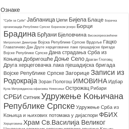
Ознаке
Бијела
Јабланица
Блаце
Џепи
"Срби за Србе"
Борачкa
Борци
организацијa Републике Српске
Борачком језеро
Брадина
Брђани
Бјеловчина
Високопреосвећени
Гацко
Војска Републике Српске
Врдоље
Митрополит Димитрије
Главатичево
Дан Друге херцеговачке лаке пјешадијске бригаде
Дана страдања Срба из
Војске Републике Српске
Доње Село
Коњица
Добригошће
Драган Глоговц
Друга херцеговачка лака пјешадијска бригада
Записи из
Загорице
Војске Републике Српске
Родoкраја
ИМОВИНА
Идбар
Зоран Пологош
Острожац
Рибари
Кула
Митровданска офанзива
Невесињe
Удружење Kоњичана
СРБИ
Ситник
Републике Српске
Удружење Срба из
ФБИХ
Kоњица и њихових потомака у дијаспори
Храм Св.Василија Великог
Херцеговина
Централни споменик српским жртвама општине Kоњиц