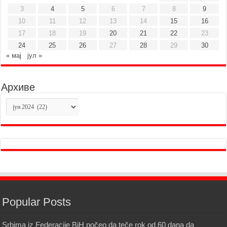
3
4
5
6
7
8
9
10
11
12
13
14
15
16
17
18
19
20
21
22
23
24
25
26
27
28
29
30
« мај
јул »
Архиве
Архиве
Popular Posts
Srbima iz Federacije BiH počeo da teče rok od 60 dana da