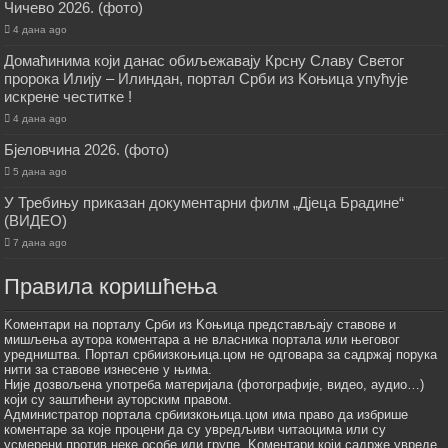
Чичево 2026. (фото)
4 дана ago
Домаћинима који данас обиљежавају Крсну Славу Светог
пророка Илију – Илиндан, портал Срби из Kоњица упућује
искрене честитке !
4 дана ago
Бјеловчина 2026. (фото)
5 дана ago
У Требињу приказан документарни филм „Дјеца Брадине“
(ВИДЕО)
7 дана ago
Правила коришћења
Kоментари на порталу Срби из Kоњица представљају ставове и
мишљења аутора коментара а не власника портала или његовог
уредништва. Портал србиизкоњица.цом не одговара за садржај порука
нити за ставове изнесене у њима.
Није дозвољена употреба материјала (фотографије, видео, аудио…)
који су заштићени ауторским правом.
Администратор портала србиизкоњица.цом има право да избрише
коментаре за које процени да су увредљиви читаоцима или су
усмерени против неке особе или групе. Kоментари који садрже увреде,