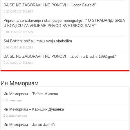
DA SE NE ZABORAVI I NE PONOVI : ‚‚Logor Čelebići”
25/04/2017
6,664
Priprema se izdavanje i štampanje monografije : “ O STRADANjU SRBA
U KONjICU ZA VRIJEME PRVOG SVETSKOG RATA“
01/11/2017
5,589
Svi Božićni običaji imaju svoju simboliku
06/01/2018
5,284
DA SE NE ZABORAVI I NE PONOVI : ‚‚Zločin u Bradini 1992.god.“
23/04/2017
4,510
Ин Мемориам
Ин Мемориам – Ћећез Милена
2 дана ago
Ин Мемориам – Каришик Душанка
2 седмице ago
Ин Мемориам – Јанко Јањић