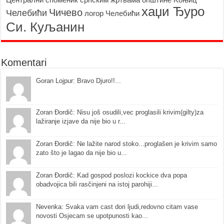
хаџи Ђуро
Чичево
Челебићи
логор Челебићи
Си. Куљанин
Komentari
Goran Lojpur: Bravo Djuro!!...
Zoran Đordič: Nisu još osudili,vec proglasili krivim(gilty)za
lažiranje izjave da nije bio u r...
Zoran Đordič: Ne lažite narod stoko...proglašen je krivim samo
zato što je lagao da nije bio u...
Zoran Đordič: Kad gospod poslozi kockice dva popa
obadvojica bili rasčinjeni na istoj parohiji...
Nevenka: Svaka vam cast dori ljudi,redovno citam vase
novosti Osjecam se upotpunosti kao...