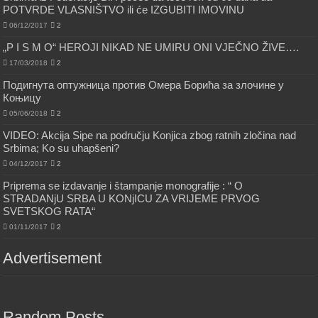
POTVRDE VLASNIŠTVO ili će IZGUBITI IMOVINU
06/12/2017
2
„P I S M O“ HEROJI NIKAD NE UMIRU ONI VJEČNO ŽIVE….
17/03/2018
2
Подигнута оптужница против Омера Борића за злочине у
Коњицу
05/06/2018
2
VIDEO: Akcija Sipe na području Konjica zbog ratnih zločina nad
Srbima; Ko su uhapšeni?
04/12/2017
2
Priprema se izdavanje i štampanje monografije : “ O
STRADANjU SRBA U KONjICU ZA VRIJEME PRVOG
SVETSKOG RATA“
01/11/2017
2
Advertisement
Random Posts