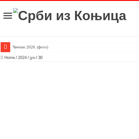
Чичево 2026. (фото)
Home
/
2024
/
јун
/
30