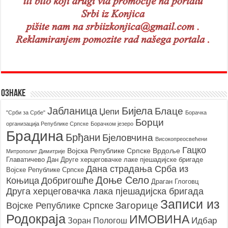
Ознаке
Бијела
Јабланица
Блаце
Џепи
"Срби за Србе"
Борачкa
Борци
организацијa Републике Српске
Борачком језеро
Брадина
Брђани
Бјеловчина
Високопреосвећени
Гацко
Војска Републике Српске
Врдоље
Митрополит Димитрије
Главатичево
Дан Друге херцеговачке лаке пјешадијске бригаде
Дана страдања Срба из
Војске Републике Српске
Доње Село
Коњица
Добригошће
Драган Глоговц
Друга херцеговачка лака пјешадијска бригада
Записи из
Загорице
Војске Републике Српске
Родoкраја
ИМОВИНА
Идбар
Зоран Пологош