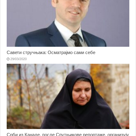
Савети стручњака: Осматрајмо сами себе
29/03/2020
Срби из Канаде, после Спутњикове репортаже, организују