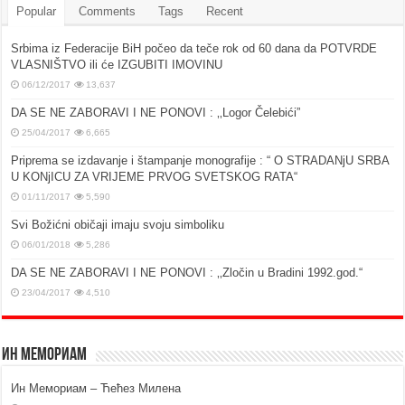
Popular
Comments
Tags
Recent
Srbima iz Federacije BiH počeo da teče rok od 60 dana da POTVRDE
VLASNIŠTVO ili će IZGUBITI IMOVINU
06/12/2017
13,637
DA SE NE ZABORAVI I NE PONOVI : ‚‚Logor Čelebići”
25/04/2017
6,665
Priprema se izdavanje i štampanje monografije : “ O STRADANjU SRBA
U KONjICU ZA VRIJEME PRVOG SVETSKOG RATA“
01/11/2017
5,590
Svi Božićni običaji imaju svoju simboliku
06/01/2018
5,286
DA SE NE ZABORAVI I NE PONOVI : ‚‚Zločin u Bradini 1992.god.“
23/04/2017
4,510
Ин Мемориам
Ин Мемориам – Ћећез Милена