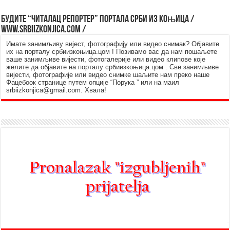
Будите “читалац репортер” портала Срби из Kоњица /
www.srbiizkonjica.com /
Имате занимљиву вијест, фотографију или видео снимак? Објавите
их на порталу србиизкоњица.цом ! Позивамо вас да нам пошаљете
ваше занимљиве вијести, фотогалерије или видео клипове које
желите да објавите на порталу србиизкоњица.цом . Све занимљиве
вијести, фотографије или видео снимке шаљите нам преко наше
Фацебоок странице путем опције “Порука ” или на маил
srbiizkonjica@gmail.com. Хвала!