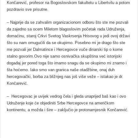
Končarević, profesor na Bogoslovskom fakultetu u Libertvilu a potom
pozdravio sve prisutne.
– Najprije da se zahvalim organizacionom odboru što ste me pozvali
da zajedno sa ocem Miletom blagoslovim početak rada Udruženja,
domaćinu, staroj Crkvi Svetog Vaskrsenja Hrisovog u jedi ovoj državi
što su nam omugućili da se okupimo. Posebno mi je drago što ste
me pozvali jer Dalmatince i Hercegovce vuče dinarski tip o kome
stalno govorim.Ovo nije samo osnivačka skupština već istorijski
događaj jer pored toga što imamo snagu da se okupimo mi znamo i
šta hoćemo. Iako smo van granica naše otadžbine, onaj duh
hercegovački, borba za bližnjeg nas još više veže – istakao je dr.
Končarević.
– Hercegovac je uvijek vedrog čela i gleda unaprijed baš kao i ovo
Udruženje koje će objediniti Srbe Hercegovce na američkom
kontinentu, a možda i šire – zaključio je protonamjesnik Končarević.