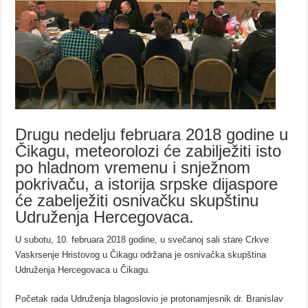
Drugu nedelju februara 2018 godine u
Čikagu, meteorolozi će zabilježiti isto
po hladnom vremenu i snježnom
pokrivaču, a istorija srpske dijaspore
će zabelježiti osnivačku skupštinu
Udruženja Hercegovaca.
U subotu, 10. februara 2018 godine, u svečanoj sali stare Crkve
Vaskrsenje Hristovog u Čikagu održana je osnivačka skupština
Udruženja Hercegovaca u Čikagu.
Početak rada Udruženja blagoslovio je protonamjesnik dr. Branislav