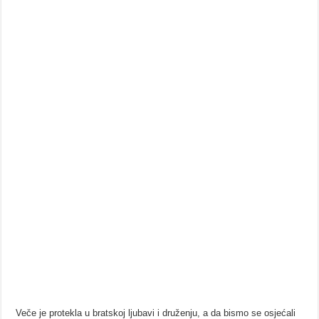
Veče je protekla u bratskoj ljubavi i druženju, a da bismo se osjećali