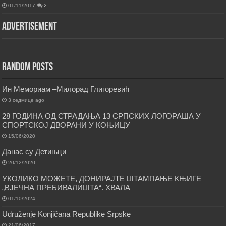
01/11/2017
2
Advertisement
Random Posts
Ин Мемориам –Милорад Глигоревић
3 седмице ago
28 ГОДИНА ОД СТРАДАЊА 13 СРПСКИХ ЛОГОРАША У
СПОРТСКОЈ ДВОРАНИ У КОЊИЦУ
15/06/2020
Данас су Детињци
20/12/2020
УКОЛИКО МОЖЕТЕ, ДОНИРАЈТЕ ШТАМПАЊЕ КЊИГЕ
„ВЈЕЧНА ПРЕБИВАЛИШТА“. ХВАЛА
01/10/2024
Udruženje Konjičana Republike Srpske
21/06/2017