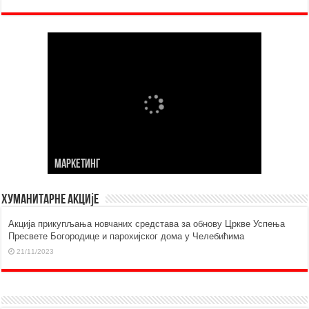
МАРKЕТИНГ
Хуманитарне акције
Aкција прикупљања новчаних средстава за обнову Цркве Успења
Пресвете Богородице и парохијског дома у Челебићима
21/11/2023