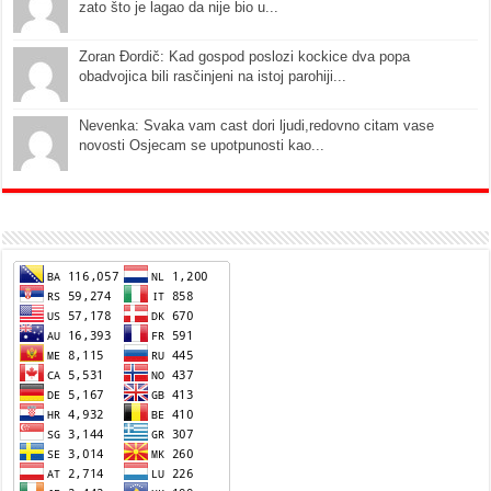
zato što je lagao da nije bio u...
Zoran Đordič: Kad gospod poslozi kockice dva popa
obadvojica bili rasčinjeni na istoj parohiji...
Nevenka: Svaka vam cast dori ljudi,redovno citam vase
novosti Osjecam se upotpunosti kao...