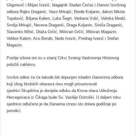
Gligorević i Miljan Ivezić, blagajnik Slađan Ćećez i članovi Izvršnog
odbora Rajko Draganić, Vaso Mrkajić, Đorđe Kuljanin, đakon Nikola
Topalović, Biljana Kalem, Luka Šegrt, Vedrana Vulić, Velinka Medić,
Smilja Mrkajić, Nevena Draganić, Draga Kuljanin, Siniša Draganić,
Slavenko Mihić, Draža Grčić, Milovan Grčić, Milovan Magazin,
Velibor Kalem, Aco Benđo, Neđo Ivezić, Predrag Ivezić i Stefan
Magazin.
Poslije izbora oni su u staroj Crkvi Svetog Vaskrsenja Hristovog
položili zakletvu.
Izvršni odbor će će takođe biti dopunjen mladim članovima odbora
koji zbog školskih obaveza nisu mogli prisustvovati
sjednici.Skupština je donijela odluku da Krsna slava Udruženja
Hercegovaca iz Čikaga bude Sv. Vasilije Ostroški. U daljem toku
sjednice odlučeno je da članarina iznosi sto dolara godišnje po
porodici.