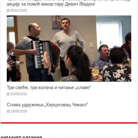
акцију за помоћ манастиру Девич /Видео/
05/01/2020
Три свеће, три колача и читање „славе“
25/09/2019
Слава удружења „Херцеговац Чикаго“
19/05/2018