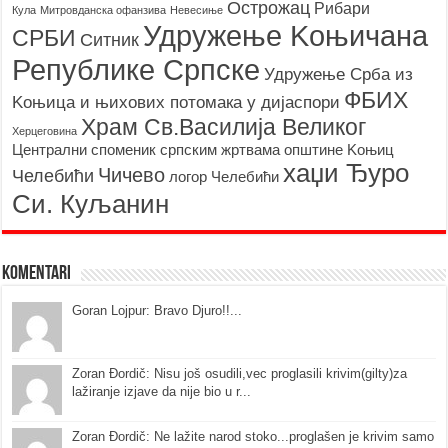
Острожац
Рибари
Кула
Митровданска офанзива
Невесињe
Удружење Kоњичана
СРБИ
Ситник
Републике Српске
Удружење Срба из
ФБИХ
Kоњица и њихових потомака у дијаспори
Храм Св.Василија Великог
Херцеговина
Централни споменик српским жртвама општине Kоњиц
хаџи Ђуро
Чичево
Челебићи
логор Челебићи
Си. Куљанин
Komentari
Goran Lojpur: Bravo Djuro!!...
Zoran Đordič: Nisu još osudili,vec proglasili krivim(gilty)za
lažiranje izjave da nije bio u r...
Zoran Đordič: Ne lažite narod stoko...proglašen je krivim samo