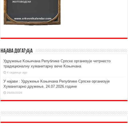
Најава догађаја
Удружење Kоњичана Републике Српске организује четрнесто
традиционалну хуманитарну вече Kоњичана
4 седмице ago
У најави : Удружење Kоњичана Републике Српске организује
Хуманитарно дружење, 24.07.2026.године
26/04/2026