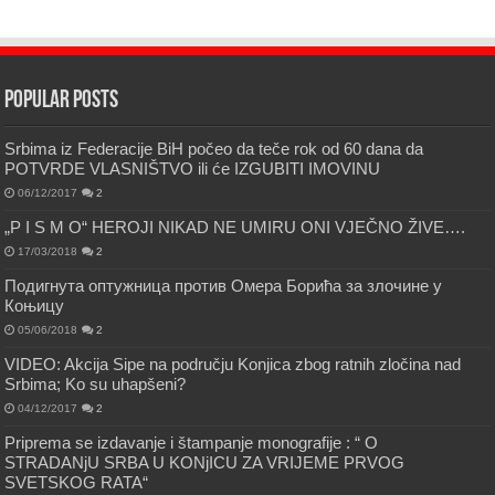
Popular Posts
Srbima iz Federacije BiH počeo da teče rok od 60 dana da
POTVRDE VLASNIŠTVO ili će IZGUBITI IMOVINU
06/12/2017
2
„P I S M O“ HEROJI NIKAD NE UMIRU ONI VJEČNO ŽIVE….
17/03/2018
2
Подигнута оптужница против Омера Борића за злочине у
Коњицу
05/06/2018
2
VIDEO: Akcija Sipe na području Konjica zbog ratnih zločina nad
Srbima; Ko su uhapšeni?
04/12/2017
2
Priprema se izdavanje i štampanje monografije : “ O
STRADANjU SRBA U KONjICU ZA VRIJEME PRVOG
SVETSKOG RATA“