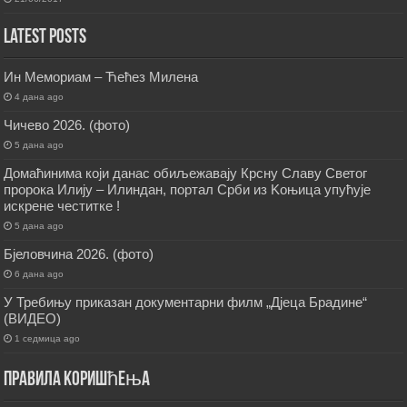
Latest Posts
Ин Мемориам – Ћећез Милена
4 дана ago
Чичево 2026. (фото)
5 дана ago
Домаћинима који данас обиљежавају Крсну Славу Светог
пророка Илију – Илиндан, портал Срби из Kоњица упућује
искрене честитке !
5 дана ago
Бјеловчина 2026. (фото)
6 дана ago
У Требињу приказан документарни филм „Дјеца Брадине“
(ВИДЕО)
1 седмица ago
Правила коришћења