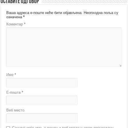
Оставите одговор
Ваша адреса е-поште неће бити објављена.
Неопходна поља су
означена
*
Коментар
*
Име
*
Е-пошта
*
Веб место
Сачувај моје име, е-пошту и веб место у овом прегледачу