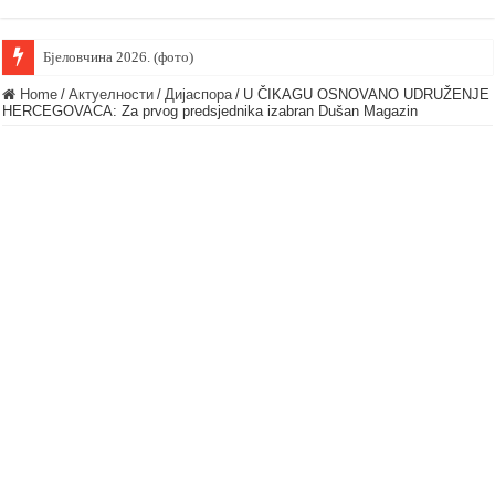
Бјеловчина 2026. (фото)
Home
/
Актуелности
/
Дијаспора
/
U ČIKAGU OSNOVANO UDRUŽENJE
HERCEGOVACA: Za prvog predsjednika izabran Dušan Magazin