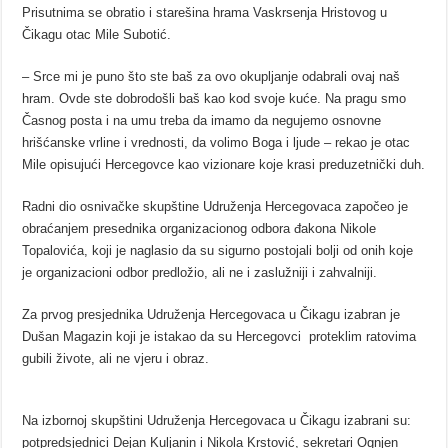
Prisutnima se obratio i starešina hrama Vaskrsenja Hristovog u
Čikagu otac Mile Subotić.
– Srce mi je puno što ste baš za ovo okupljanje odabrali ovaj naš
hram. Ovde ste dobrodošli baš kao kod svoje kuće. Na pragu smo
Časnog posta i na umu treba da imamo da negujemo osnovne
hrišćanske vrline i vrednosti, da volimo Boga i ljude – rekao je otac
Mile opisujući Hercegovce kao vizionare koje krasi preduzetnički duh.
Radni dio osnivačke skupštine Udruženja Hercegovaca započeo je
obraćanjem presednika organizacionog odbora đakona Nikole
Topalovića, koji je naglasio da su sigurno postojali bolji od onih koje
je organizacioni odbor predložio, ali ne i zaslužniji i zahvalniji.
Za prvog presjednika Udruženja Hercegovaca u Čikagu izabran je
Dušan Magazin koji je istakao da su Hercegovci proteklim ratovima
gubili živote, ali ne vjeru i obraz.
Na izbornoj skupštini Udruženja Hercegovaca u Čikagu izabrani su:
potpredsjednici Dejan Kuljanin i Nikola Krstović, sekretari Ognjen