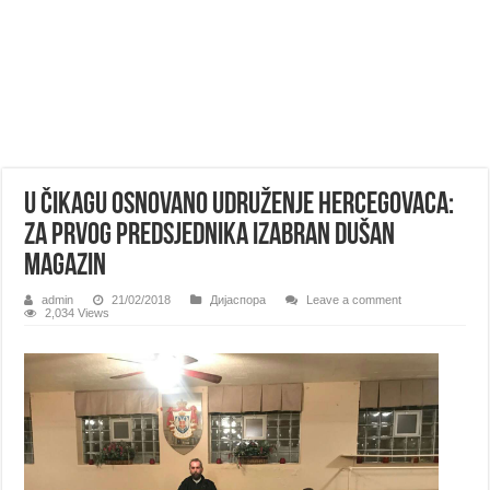
U ČIKAGU OSNOVANO UDRUŽENJE HERCEGOVACA:
Za prvog predsjednika izabran Dušan
Magazin
admin
21/02/2018
Дијаспора
Leave a comment
2,034 Views